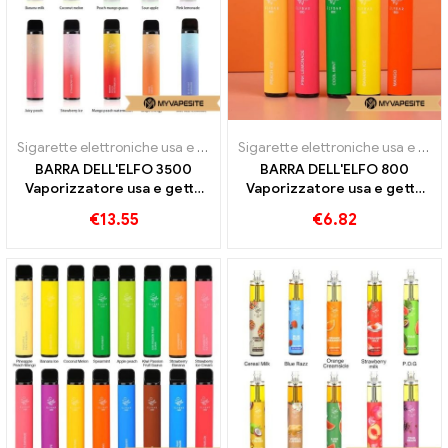
Sigarette elettroniche usa e getta
Sigarette elettroniche usa e getta
BARRA DELL'ELFO 3500
BARRA DELL'ELFO 800
Vaporizzatore usa e getta
Vaporizzatore usa e getta
3500 Treni
550mAh 800 Soffio
€
13.55
€
6.82