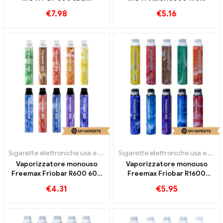
€
7.98
€
5.16
Sigarette elettroniche usa e getta
Sigarette elettroniche usa e getta
Vaporizzatore monouso
Vaporizzatore monouso
Freemax Friobar R600 600
Freemax Friobar R1600
Treni
1600 Treni
€
4.31
€
5.95