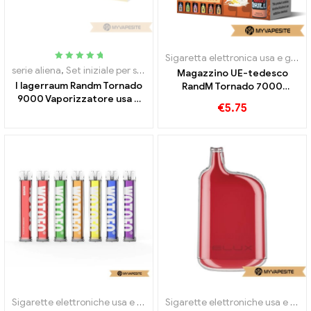
Sigaretta elettronica usa e getta con nicotina
Valutato
5.00
serie aliena
,
Set iniziale per sigaretta elettronica
,
Sigarette elettron
Magazzino UE-tedesco
fuori da 5
I lagerraum Randm Tornado
RandM Tornado 7000
9000 Vaporizzatore usa e
Vaporizzatore usa e getta
€
5.75
getta 9000 sbuffi
7000 sbuffi
Sigarette elettroniche usa e getta
Sigarette elettroniche usa e getta