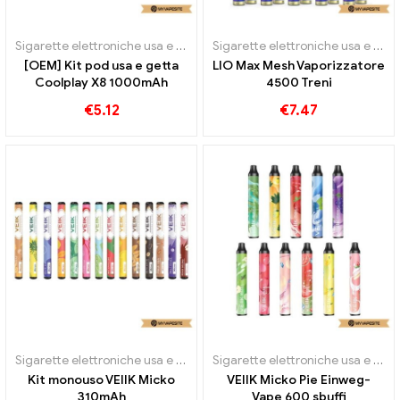
Sigarette elettroniche usa e getta
Sigarette elettroniche usa e getta
[OEM] Kit pod usa e getta
LIO Max Mesh Vaporizzatore
Coolplay X8 1000mAh
4500 Treni
€
5.12
€
7.47
Sigarette elettroniche usa e getta
Sigarette elettroniche usa e getta
Kit monouso VEIIK Micko
VEIIK Micko Pie Einweg-
310mAh
Vape 600 sbuffi