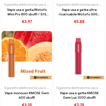
Sigarette elettroniche usa e getta
Sigarette elettroniche usa e getta
Vape usa e getta Wotofo
Vape usa e getta ultra
Mini Pro 800 sbuffi / 575
ricaricabile Wotofo 3000
sbuffi
sbuffi
€
3.97
€
5.88
Sigarette elettroniche usa e getta
Sigarette elettroniche usa e getta
Vape monouso KMOSE Gem
Vape usa e getta KMOSE
600 sbuffi
Gem Lux 1000 sbuffi
€
3.25
€
3.25