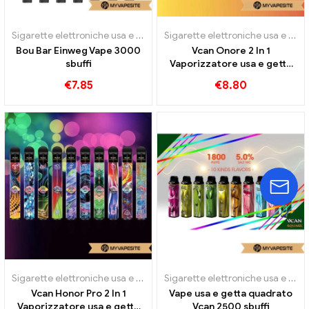
Sigarette elettroniche usa e getta
Sigarette elettroniche usa e getta
Bou Bar Einweg Vape 3000
Vcan Onore 2 In 1
sbuffi
Vaporizzatore usa e getta
4400 sbuffi
€
7.85
€
8.80
Sigarette elettroniche usa e getta
Sigarette elettroniche usa e getta
Vcan Honor Pro 2 In 1
Vape usa e getta quadrato
Vaporizzatore usa e getta
Vcan 2500 sbuffi