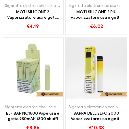
Sigarette elettroniche usa e getta
Sigarette elettroniche usa e getta
MOTI SILICONE 2
MOTI SILICONE 2 PIÙ
Vaporizzatore usa e getta
vaporizzatore usa e getta
600 sbuffi
2000 Treni
€
4.19
€
6.02
Sigarette elettroniche usa e getta
Sigaretta elettronica con N
,
Siga
ELF BAR NC1800 Vape usa e
BARRA DELL'ELFO 2000
getta 950mAh 1800 sbuffi
Vaporizzatore usa e getta
1200mAh 1800 sbuffi
€
8.86
€
10.38