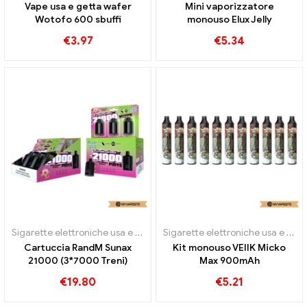
Vape usa e getta wafer
Mini vaporizzatore
Wotofo 600 sbuffi
monouso Elux Jelly
€
3.97
€
5.34
Sigarette elettroniche usa e getta
Sigarette elettroniche usa e getta
Cartuccia RandM Sunax
Kit monouso VEIIK Micko
21000 (3*7000 Treni)
Max 900mAh
€
19.80
€
5.21