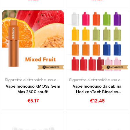
Sigarette elettroniche usa e getta
Sigarette elettroniche usa e getta
Vape monouso KMOSE Gem
Vape monouso da cabina
Max 2500 sbuffi
HorizonTech Binaries
10000 sbuffi
€
5.17
€
12.45