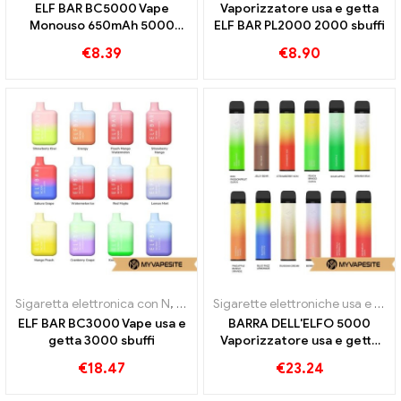
ELF BAR BC5000 Vape
Vaporizzatore usa e getta
Monouso 650mAh 5000
ELF BAR PL2000 2000 sbuffi
sbuffi
€
8.39
€
8.90
Sigaretta elettronica con N
,
Sigarette elettroniche usa e getta
Sigarette elettroniche usa e getta
ELF BAR BC3000 Vape usa e
BARRA DELL'ELFO 5000
getta 3000 sbuffi
Vaporizzatore usa e getta
5000 sbuffi
€
18.47
€
23.24