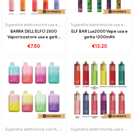
Sigarette elettroniche usa e getta
Sigarette elettroniche usa e getta
BARRA DELL'ELFO 2500
ELF BAR Lux2000 Vape usa e
Vaporizzatore usa e getta
getta 1200mAh
1400mAh
€
7.50
€
13.20
Sigaretta elettronica con N
,
Sigarette elettroniche usa e getta
,
Sigarette elettroniche usa e getta
Beni