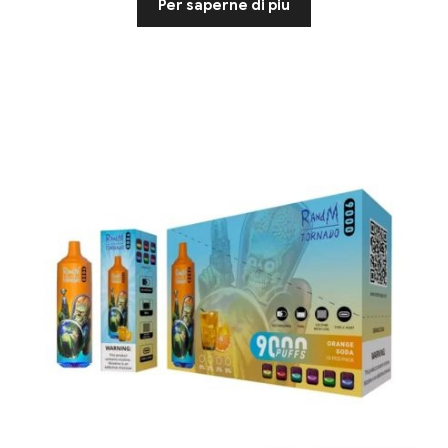
Per saperne di più
da 5
basato
su
Valutazio
ni dei
clienti