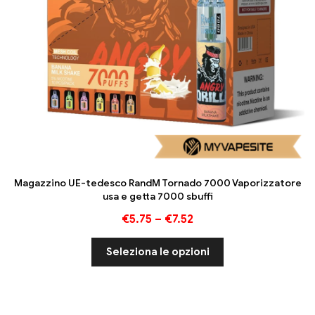
Magazzino UE-tedesco RandM Tornado 7000 Vaporizzatore
usa e getta 7000 sbuffi
€
5.75
–
€
7.52
Seleziona le opzioni