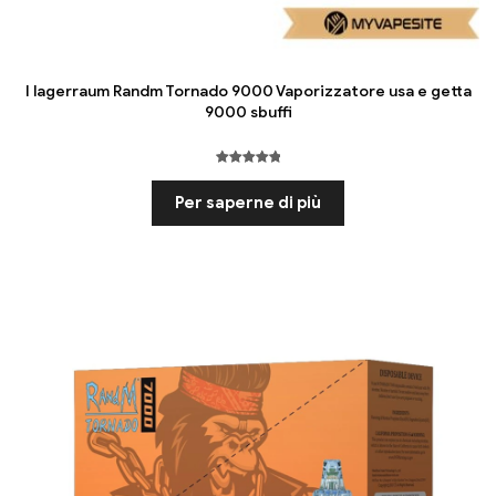
I lagerraum Randm Tornado 9000 Vaporizzatore usa e getta
9000 sbuffi
Valutato
1
5.00
fuori
Per saperne di più
da 5
basato su
valutazione
del cliente