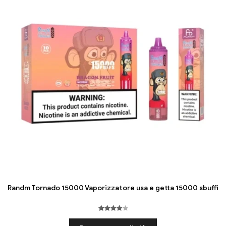
Randm Tornado 15000 Vaporizzatore usa e getta 15000 sbuffi
Valutato
4
4.15
fuori