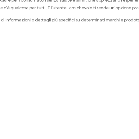
olare per i consumatori senza salute e simili, che apprezzano l'esperie
e c'è qualcosa per tutti, E l'utente -amichevole ti rende un'opzione pra
 di informazioni o dettagli più specifici su determinati marchi e prodot