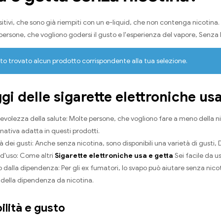
itivi, che sono già riempiti con un e-liquid, che non contenga nicotina. 
 persone, che vogliono godersi il gusto e l'esperienza del vapore, Senza
to trovato alcun prodotto corrispondente alla tua selezione.
gi delle sigarette elettroniche us
volezza della salute: Molte persone, che vogliono fare a meno della nicot
nativa adatta in questi prodotti.
à dei gusti: Anche senza nicotina, sono disponibili una varietà di gusti, D
à d'uso: Come altri
Sigarette elettroniche usa e getta
Sei facile da u
 dalla dipendenza: Per gli ex fumatori, lo svapo può aiutare senza nico
hi della dipendenza da nicotina.
ilità e gusto