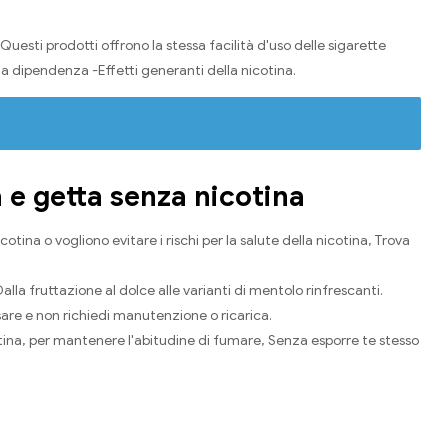
Questi prodotti offrono la stessa facilità d'uso delle sigarette
 la dipendenza -Effetti generanti della nicotina.
a e getta senza nicotina
ina o vogliono evitare i rischi per la salute della nicotina, Trova
alla fruttazione al dolce alle varianti di mentolo rinfrescanti.
sare e non richiedi manutenzione o ricarica.
tina, per mantenere l'abitudine di fumare, Senza esporre te stesso