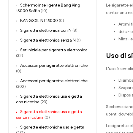
Schermo intelligente Bang King
Le sigarette el
15000 Soffio
(10)
contenenti ni
BANGXXL NT15000
(0)
Aromi f
Sigaretta elettronica con N
(8)
dolci- 
Minz- e
Sigaretta elettronica senza N
(1)
Set iniziale per sigaretta elettronica
Uso di s
(32)
Accessori per sigarette elettroniche
L'uso è sempli
(0)
Disimbal
Accessori per sigarette elettroniche
(302)
Svapare
Disposi
Sigaretta elettronica usa e getta
con nicotina
(23)
Sebbene siano 
Sigaretta elettronica usa e getta
utenti dovrebb
senza nicotina
(0)
Le sigarette e
Sigarette elettroniche usa e getta
(212)