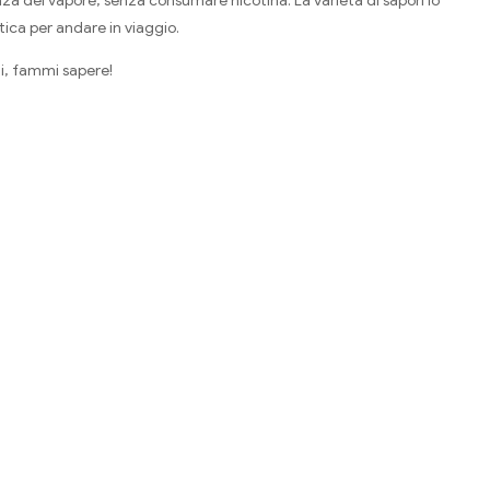
nza del vapore, senza consumare nicotina. La varietà di sapori lo
tica per andare in viaggio.
ti, fammi sapere!