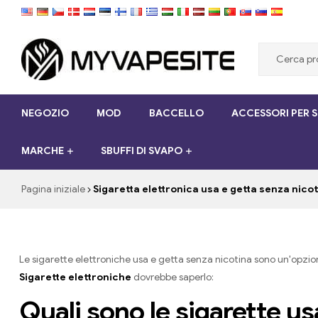
Myvapesite.de
NEGOZIO
MOD
BACCELLO
ACCESSORI PER 
Ordina
le
MARCHE
SBUFFI DI SVAPO
sigarette
elettroniche
a
Pagina iniziale
Sigaretta elettronica usa e getta senza nico
buon
mercato
online
su
Le sigarette elettroniche usa e getta senza nicotina sono un'opzio
myvapesite.de
Sigarette elettroniche
dovrebbe saperlo:
Quali sono le sigarette us