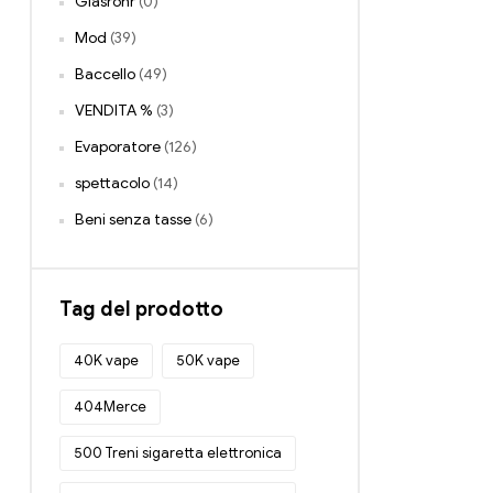
Glasrohr
(0)
Mod
(39)
Baccello
(49)
VENDITA %
(3)
Evaporatore
(126)
spettacolo
(14)
Beni senza tasse
(6)
Tag del prodotto
40K vape
50K vape
404Merce
500 Treni sigaretta elettronica