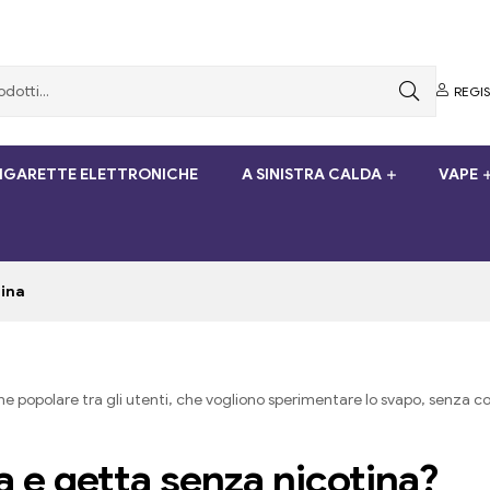
REGI
SIGARETTE ELETTRONICHE
A SINISTRA CALDA
VAPE
tina
ne popolare tra gli utenti, che vogliono sperimentare lo svapo, senza co
a e getta senza nicotina?