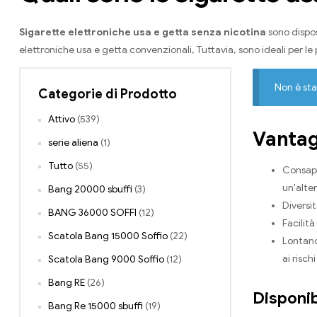
Sigarette elettroniche usa e getta senza nicotina
sono dispos
elettroniche usa e getta convenzionali, Tuttavia, sono ideali per le
Non è sta
Categorie di Prodotto
Attivo
(539)
Vantag
serie aliena
(1)
Tutto
(55)
Consape
un'alter
Bang 20000 sbuffi
(3)
Diversit
BANG 36000 SOFFI
(12)
Facilit
Scatola Bang 15000 Soffio
(22)
Lontano
ai risc
Scatola Bang 9000 Soffio
(12)
Bang RE
(26)
Disponib
Bang Re 15000 sbuffi
(19)