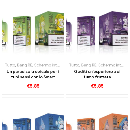
Tutto
,
Bang RE
,
Schermo intelligente Bang King 15000 Soffio
Tutto
,
Bang RE
,
Schermo intelligente Bang King 15000 Soffio
,
Sigare
Un paradiso tropicale per i
Goditi un'esperienza di
tuoi sensi con lo Smart
fumo fruttata
Screen Tropical Fruit Bang
incomparabile con Grape
€
5.85
€
5.85
King 15000 Soffio
Jelly Bang King Smart
Screen 15000 Soffio