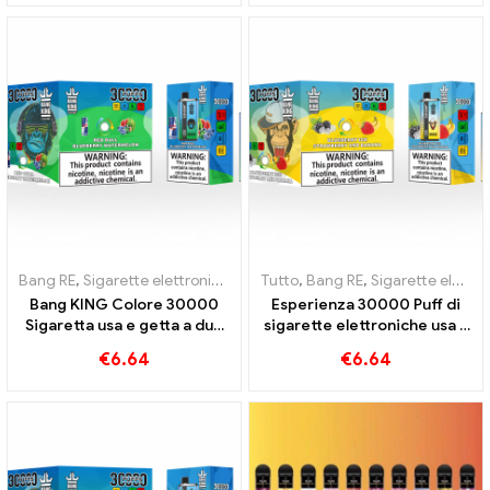
per un'esperienza di svapo
Ammuffita
unica
Bang RE
,
Sigarette elettroniche usa e getta Lituania
Tutto
,
Bang RE
,
Sigarette elettroniche usa e getta Lituania
,
Sigarette elet
Bang KING Colore 30000
Esperienza 30000 Puff di
Sigaretta usa e getta a due
sigarette elettroniche usa e
gusti Red Bull Energy
getta puro divertimento
€
6.64
€
6.64
Watermelon Bubble Gum
Blueberry Ice incontra
Sweet
Strawberry Banana nel
colore Bang KING