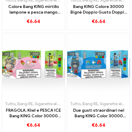
Tutto
,
Bang RE
,
Sigarette elettroniche usa e getta Lituania
Tutto
,
Bang RE
,
Sigarette elettroniche usa e getta Lituania
,
Sigaret
Colore Bang KING mirtillo
Bang KING Colore 30000
lampone e pesca mango
Bignè Doppio Gusto Doppio
anguria 30000 Puffs
godimento con Fragola Kiwi
€
6.64
€
6.64
SIGARETTE ELETTRONICHE
e Lampone Mela Acida
MONOUSO Dispositivo
monouso Dual Flavor La
combinazione perfetta
Tutto
,
Bang RE
,
Sigarette elettroniche usa e getta Lituania
Tutto
,
Bang RE
,
Sigarette elettroniche usa e getta Lituania
,
Sigaret
FRAGOLA, KIwI e PESCA ICE
Due gusti straordinari nel
Bang KING Color 30000
Bang KING Color 30000
Sigaretta Elettronica Usa e
Puffs E-Zigarette Mirtilli
€
6.64
€
6.64
Getta Puffs - Doppio Gusto
Lamponi Misti e Frutta