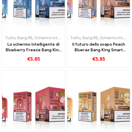
Tutto
,
Bang RE
,
Schermo intelligente Bang King 15000 Soffio
Tutto
,
Bang RE
,
Schermo intelligente Bang King 15000 Soffio
,
Sigare
Lo schermo intelligente di
Il futuro dello svapo Peach
Blueberry Freeze Bang King
Blueraz Bang King Smart
15000 Puff offre un
Screen 15000 Soffio
€
5.85
€
5.85
delizioso