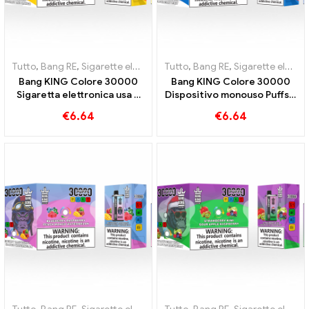
Tutto
,
Bang RE
,
Sigarette elettroniche usa e getta Lituania
Tutto
,
Bang RE
,
Sigarette elettroniche usa e getta Lituania
,
Sigaret
Bang KING Colore 30000
Bang KING Colore 30000
Sigaretta elettronica usa e
Dispositivo monouso Puffs a
getta. La combinazione
doppio sapore La
€
6.64
€
6.64
perfetta tra gelato fresco
combinazione perfetta di
all'anguria e mango alla
mirtillo lampone e pesca
fragola tropicale
mango anguria