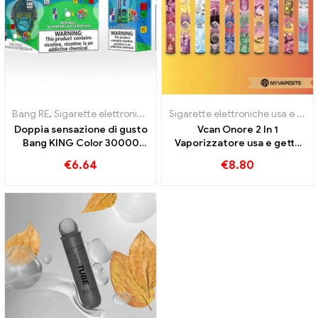
Bang RE
,
Sigarette elettroniche usa e getta
,
Sigarette elettroniche 
Sigarette elettroniche usa e getta
Doppia sensazione di gusto
Vcan Onore 2 In 1
Bang KING Color 30000
Vaporizzatore usa e getta
Bignè Red Bull e Mirtilli
4400 sbuffi
€
6.64
€
8.80
Anguria 30000 Sigaretta
elettronica usa e getta