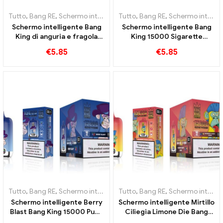
Tutto
,
Bang RE
,
Schermo intelligente Bang King 15000 Soffio
Tutto
,
Bang RE
,
Schermo intelligente Bang King 15000 Soffio
,
Sigare
Schermo intelligente Bang
Schermo intelligente Bang
King di anguria e fragola
King 15000 Sigarette
15000 Puff Godetevi il
elettroniche usa e getta Puff
€
5.85
€
5.85
piacere rilassante della
Peach Freeze
frutta
Tutto
,
Bang RE
,
Schermo intelligente Bang King 15000 Soffio
Tutto
,
Bang RE
,
Schermo intelligente Bang King 15000 Soffio
,
Sigare
Schermo intelligente Berry
Schermo intelligente Mirtillo
Blast Bang King 15000 Puffs
Ciliegia Limone Die Bang
sigaretta elettronica usa e
King 15000 Puffs Una