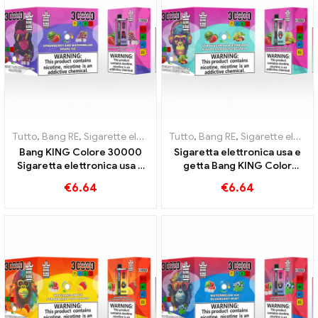
Tutto
,
Bang RE
,
Sigarette elettroniche usa e getta Lituania
Tutto
,
Bang RE
,
Sigarette elettroniche usa e getta Lituania
,
Sigaret
Bang KING Colore 30000
Sigaretta elettronica usa e
Sigaretta elettronica usa e
getta Bang KING Color
getta. Il mix perfetto tra la
doppio sapore 30000 Un
€
6.64
€
6.64
dolce anguria alla fragola e il
treno pieno di sapore con
rinfrescante ghiaccio d'uva
anguria alla fragola e guava
al frutto della passione al
kiwi