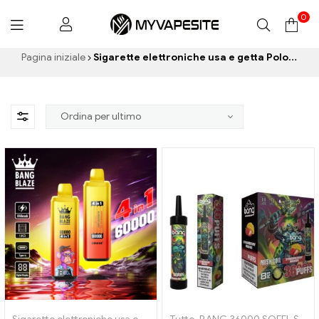
0
Myvapesite.de
Pagina iniziale
Sigarette elettroniche usa e getta Polonia