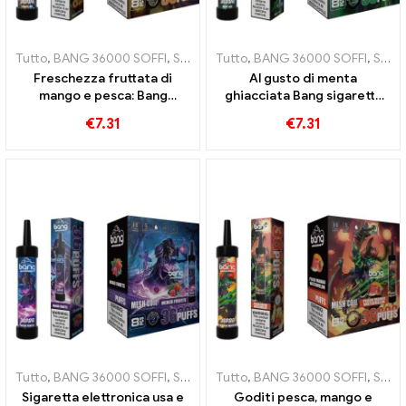
Tutto
,
BANG 36000 SOFFI
,
Sigarette elettroniche usa e getta
Tutto
,
BANG 36000 SOFFI
,
,
Sigarette elettroniche usa e getta
Sigar
Freschezza fruttata di
Al gusto di menta
mango e pesca: Bang
ghiacciata Bang sigaretta
sigaretta elettronica usa e
elettronica usa e getta con
€
7.31
€
7.31
getta con 36000 treni per
36000 Soffi e bobina in rete
un'esperienza di svapo
per il massimo della
tropicale
freschezza
Tutto
,
BANG 36000 SOFFI
,
Sigarette elettroniche usa e getta
Tutto
,
BANG 36000 SOFFI
,
,
Sigarette elettroniche usa e getta
Sigar
Sigaretta elettronica usa e
Goditi pesca, mango e