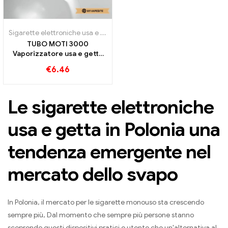
Sigarette elettroniche usa e getta
,
Sigarette elettroniche usa e gett
TUBO MOTI 3000
Vaporizzatore usa e getta
3000 sbuffi
€
6.46
Le sigarette elettroniche
usa e getta in Polonia una
tendenza emergente nel
mercato dello svapo
In Polonia, il mercato per le sigarette monouso sta crescendo
sempre più, Dal momento che sempre più persone stanno
scoprendo questi dispositivi pratici e utente che un'alternativa al