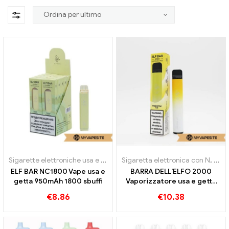
Sigarette elettroniche usa e getta
Sigaretta elettronica con N
,
Siga
ELF BAR NC1800 Vape usa e
BARRA DELL'ELFO 2000
getta 950mAh 1800 sbuffi
Vaporizzatore usa e getta
1200mAh 1800 sbuffi
€
8.86
€
10.38