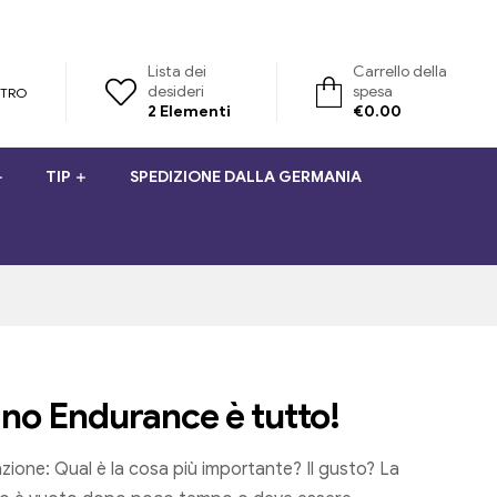
Lista dei
Carrello della
desideri
spesa
STRO
2
Elementi
€
0.00
TIP
SPEDIZIONE DALLA GERMANIA
ino Endurance è tutto!
azione: Qual è la cosa più importante? Il gusto? La