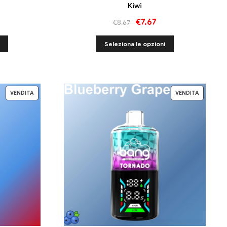
Kiwi
€
7.67
€
8.67
Seleziona le opzioni
VENDITA
VENDITA