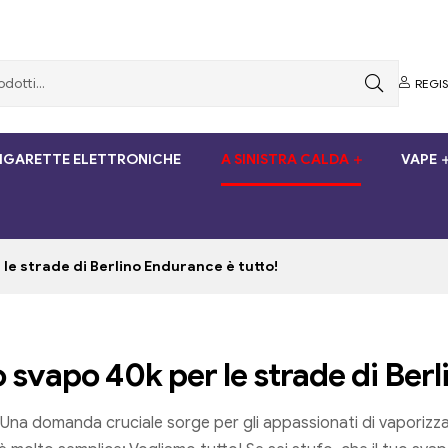
REGI
SIGARETTE ELETTRONICHE
A SINISTRA CALDA
VAPE
e strade di Berlino Endurance è tutto!
vapo 40k per le strade di Berl
tà, Una domanda cruciale sorge per gli appassionati di vaporizz