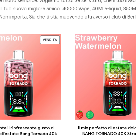
a è molto semplice: Vogliamo tutto! Se sei stufo, che il tuo 
Il tuo nuovo migliore amico. 40000 Vape, 40Ml e-liquid, 85
Non importa, Sia che ti stia muovendo attraverso i club di Ber
VENDITA
ta il rinfrescante gusto di
Il mix perfetto di estate dolc
ell'estate Bang Tornado 40k
BANG TORNADO 40K Stra