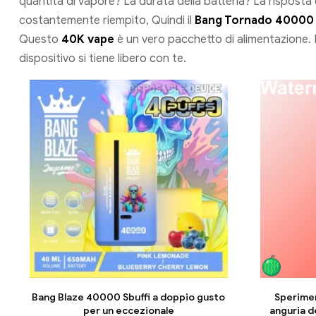
quantità di vapore? La durata della batteria? La rispost
costantemente riempito, Quindi il
Bang Tornado 40000
Questo
40K vape
è un vero pacchetto di alimentazione. 
dispositivo si tiene libero con te.
Bang Blaze 40000 Sbuffi a doppio gusto
Sperimen
per un eccezionale
anguria d