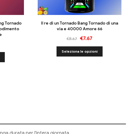
ang Tornado
Il re di un Tornado Bang Tornado di una
godimento
via e 40000 Amore 66
e
€
7.67
€
8.67
Seleziona le opzioni
nga durata per l'intera giornata