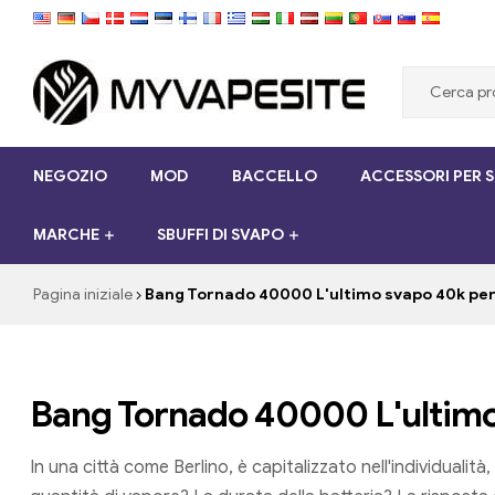
Myvapesite.de
NEGOZIO
MOD
BACCELLO
ACCESSORI PER 
Ordina
le
MARCHE
SBUFFI DI SVAPO
sigarette
elettroniche
a
Pagina iniziale
Bang Tornado 40000 L'ultimo svapo 40k per l
buon
mercato
online
su
Bang Tornado 40000 L'ultimo s
myvapesite.de
In una città come Berlino, è capitalizzato nell'individuali