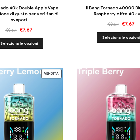
nado 40k Double Apple Vape
Il Bang Tornado 40000 B
ione di gusto per veri fan di
Raspberry offre 40k 
svapori
€
7.67
€
8.67
€
7.67
€
8.67
Seleziona le opzioni
Seleziona le opzioni
VENDITA