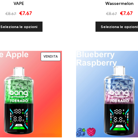
VAPE
Wassermelon
€
7.67
€
7.67
€
8.67
€
8.67
Seleziona le opzioni
Seleziona le opzioni
VENDITA