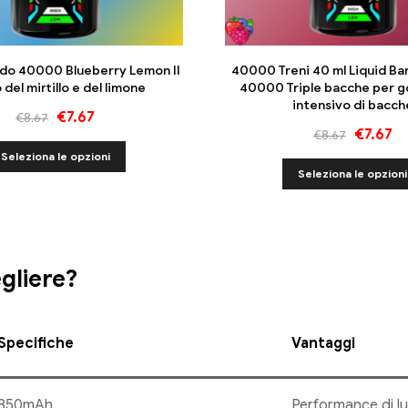
do 40000 Blueberry Lemon Il
40000 Treni 40 ml Liquid B
 del mirtillo e del limone
40000 Triple bacche per 
intensivo di bacch
€
7.67
€
8.67
€
7.67
€
8.67
Seleziona le opzioni
Seleziona le opzioni
gliere?
Specifiche
Vantaggi
850mAh
Performance di lu