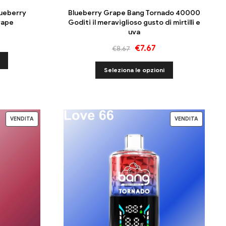
lueberry
Blueberry Grape Bang Tornado 40000
vape
Goditi il ​​meraviglioso gusto di mirtilli e
uva
€
7.67
€
8.67
Seleziona le opzioni
VENDITA
VENDITA