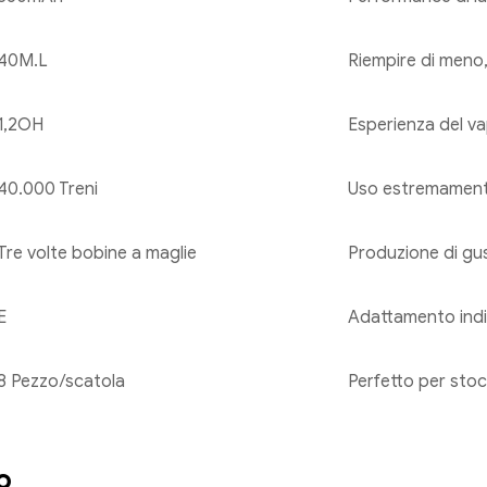
40M.L
Riempire di meno,
1,2OH
Esperienza del va
40.000 Treni
Uso estremament
Tre volte bobine a maglie
Produzione di gu
E
Adattamento indiv
8 Pezzo/scatola
Perfetto per stoc
o