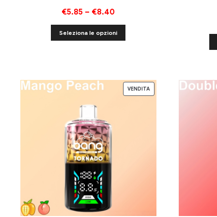
€
5.85
–
€
8.40
Seleziona le opzioni
VENDITA