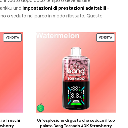
svapo è vuoto dopo poco tempo o deve essere
0Mahkku und
Impostazioni di prestazioni adattabili
-
lino o seduto nel parco in modo rilassato, Questo
VENDITA
VENDITA
i e freschi
Un'esplosione di gusto che seduce il tuo
wberry-
palato Bang Tornado 40K Strawberry