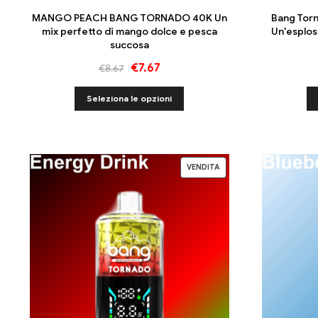
MANGO PEACH BANG TORNADO 40K Un
Bang Tor
mix perfetto di mango dolce e pesca
Un'esplos
succosa
€
7.67
€
8.67
Seleziona le opzioni
VENDITA