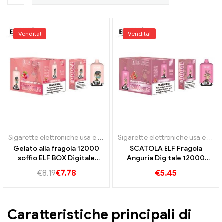
Vendita!
Vendita!
Sigarette elettroniche usa e getta
Sigarette elettroniche usa e getta
Gelato alla fragola 12000
SCATOLA ELF Fragola
soffio ELF BOX Digitale
Anguria Digitale 12000
12000 Vendita diretta in
Commercio all'ingrosso con
€
8.19
€
7.78
€
5.45
fabbrica all'ingrosso ELF
spedizione diretta in
BOX E Sigaretta
fabbrica 12000 Soffi ELF
BOX Vape
Caratteristiche principali di