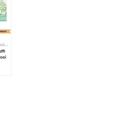
Sigarette elettroniche usa e getta
ffi
osi