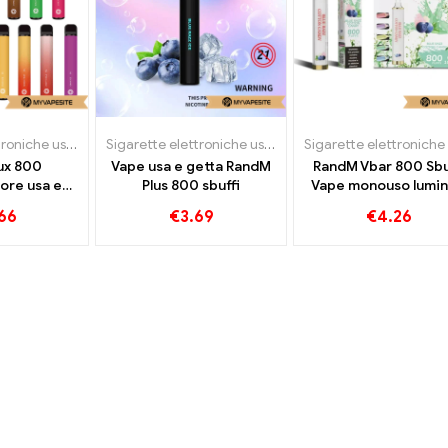
Sigarette elettroniche usa e getta
Sigarette elettroniche usa e getta
ux 800
Vape usa e getta RandM
RandM Vbar 800 Sbu
ore usa e
Plus 800 sbuffi
Vape monouso lumin
 sbuffi
66
€
3.69
€
4.26