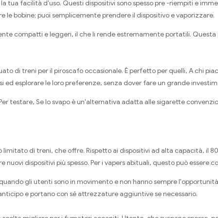
la tua facilità d'uso. Questi dispositivi sono spesso pre -riempiti e immed
ire le bobine; puoi semplicemente prendere il dispositivo e vaporizzare.
ente compatti e leggeri, il che li rende estremamente portatili. Questa p
o di treni per il piroscafo occasionale. È perfetto per quelli, A chi pia
rsi ed esplorare le loro preferenze, senza dover fare un grande investi
r testare, Se lo svapo è un'alternativa adatta alle sigarette convenzio
imitato di treni, che offre. Rispetto ai dispositivi ad alta capacità, il 8
e nuovi dispositivi più spesso. Per i vapers abituali, questo può essere 
o quando gli utenti sono in movimento e non hanno sempre l'opportunità
in anticipo e portano con sé attrezzature aggiuntive se necessario.