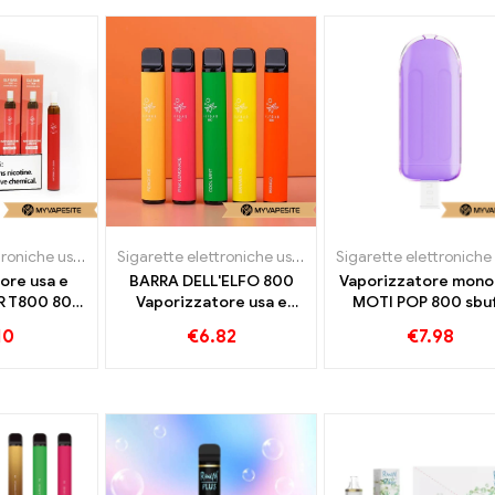
Sigarette elettroniche usa e getta
Sigarette elettroniche usa e getta
ore usa e
BARRA DELL'ELFO 800
Vaporizzatore mono
AR T800 800
Vaporizzatore usa e
MOTI POP 800 sbuf
ni
getta 550mAh 800 Soffio
10
€
6.82
€
7.98