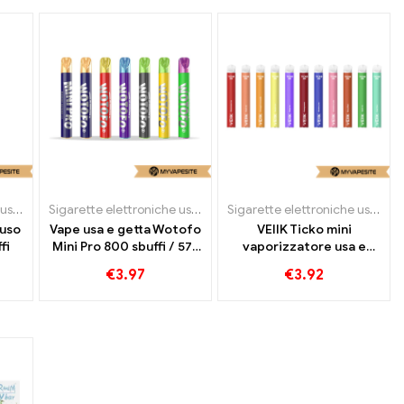
Sigarette elettroniche usa e getta
Sigarette elettroniche usa e getta
Sigarette elettroniche usa e getta
uso
Vape usa e getta Wotofo
VEIIK Ticko mini
fi
Mini Pro 800 sbuffi / 575
vaporizzatore usa e
sbuffi
getta 800 sbuffi
€
3.97
€
3.92