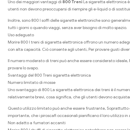
Uno dei maggiori vantaggi di
800 Treni
La sigaretta elettronica è 
utenti non devono preoccuparsi di riempire gli e-liquid o di sostitu
Inoltre, sono 800 I soffi delle sigarette elettroniche sono generalm
tutti i giorni o quando viaggi, senza aver bisogno di molto spazio.
Uso adeguato
Morire 800 I treni di sigaretta elettronica offrono un numero adeguat
con alta capacità. Ciò consente agli utenti, Per provare gusti dive
Il numero moderato di treni può anche essere considerato ideale, Pe
provare lo svapo.
Svantaggi del 800 Treni sigaretta elettronica
Numero limitato di mosse
Uno svantaggio di 800 La sigaretta elettronica dei treni è il numero l
relativamente brevi, cosa significa, che gli utenti devono acquistar
Questo utilizzo limitato può anche essere frustrante, Soprattutt
importante, che i piroscafi occasionali pianificano il loro utilizzo 
Non adatto a fumatori accaniti