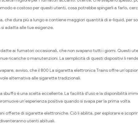
a scelta migliore per i fumatori accaniti. Utente, che svapano spesso, p
omodo e costoso per questi utenti, cosa potrebbe spingerli a farlo, ce
ca, che dura più a lungo e contiene maggiori quantità di e-liquid, per s
 si adatta alle tue esigenze.
datte ai fumatori occasionali, che non svapano tutti i giorni. Questi u
e ricariche o manutenzioni. La semplicità di questi dispositivi li rende
svapare, avviso, che il 800 La sigaretta elettronica Trains offre un'op
e alternativa alle sigarette tradizionali.
a sbuffo è una scelta eccellente. La facilità d'uso e la disponibilità imm
 promuove un'esperienza positiva quando si svapa per la prima volta.
ni offerte di sigarette elettroniche. Ciò li abilita, per esplorare e scopr
iventeranno utenti abituali.