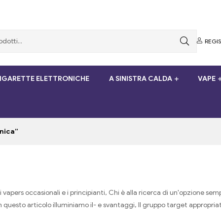
REGI
SIGARETTE ELETTRONICHE
A SINISTRA CALDA
VAPE
onica”
 i vapers occasionali e i principianti, Chi è alla ricerca di un'opzion
. In questo articolo illuminiamo il- e svantaggi, Il gruppo target appropr