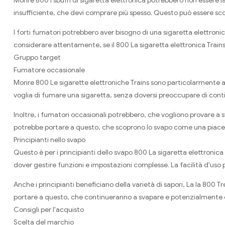
Morire 800 I sbuffi di sigaretta elettronica potrebbero non essere l
insufficiente, che devi comprare più spesso. Questo può essere sc
I forti fumatori potrebbero aver bisogno di una sigaretta elettroni
considerare attentamente, se il 800 La sigaretta elettronica Trains
Gruppo target
Fumatore occasionale
Morire 800 Le sigarette elettroniche Trains sono particolarmente a
voglia di fumare una sigaretta, senza doversi preoccupare di continu
Inoltre, i fumatori occasionali potrebbero, che vogliono provare a 
potrebbe portare a questo, che scoprono lo svapo come una piacevol
Principianti nello svapo
Questo è per i principianti dello svapo 800 La sigaretta elettronica 
dover gestire funzioni e impostazioni complesse. La facilità d'uso
Anche i principianti beneficiano della varietà di sapori, La la 800 Tre
portare a questo, che continueranno a svapare e potenzialmente d
Consigli per l'acquisto
Scelta del marchio