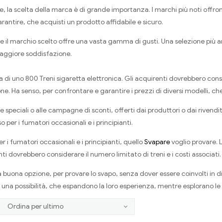
la scelta della marca è di grande importanza. I marchi più noti offrono 
garantire, che acquisti un prodotto affidabile e sicuro.
 il marchio scelto offre una vasta gamma di gusti. Una selezione più amp
maggiore soddisfazione.
a di uno 800 Treni sigaretta elettronica. Gli acquirenti dovrebbero cons
e. Ha senso, per confrontare e garantire i prezzi di diversi modelli, ch
 speciali o alle campagne di sconti, offerti dai produttori o dai rivendit
per i fumatori occasionali e i principianti.
 i fumatori occasionali e i principianti, quello
Svapare
voglio provare. L
ti dovrebbero considerare il numero limitato di treni e i costi associati.
 buona opzione, per provare lo svapo, senza dover essere coinvolti in di
una possibilità, che espandono la loro esperienza, mentre esplorano le 