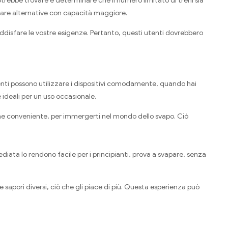
otrebbe trovare e determinare che il numero limitato di treni sia
rcare alternative con capacità maggiore.
oddisfare le vostre esigenze. Pertanto, questi utenti dovrebbero
tenti possono utilizzare i dispositivi comodamente, quando hai
 ideali per un uso occasionale.
zione conveniente, per immergerti nel mondo dello svapo. Ciò
ediata lo rendono facile per i principianti, prova a svapare, senza
ire sapori diversi, ciò che gli piace di più. Questa esperienza può