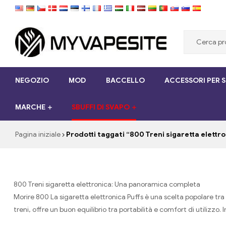
Myvapesite.de
NEGOZIO
MOD
BACCELLO
ACCESSORI PER 
Ordina
le
MARCHE
SBUFFI DI SVAPO
sigarette
elettroniche
a
Pagina iniziale
Prodotti taggati “800 Treni sigaretta elettr
buon
mercato
online
su
800 Treni sigaretta elettronica: Una panoramica completa
myvapesite.de
Morire 800 La sigaretta elettronica Puffs è una scelta popolare tra
treni, offre un buon equilibrio tra portabilità e comfort di utilizzo