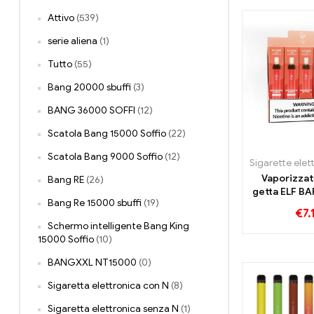
Attivo
(539)
serie aliena
(1)
Tutto
(55)
Bang 20000 sbuffi
(3)
BANG 36000 SOFFI
(12)
Scatola Bang 15000 Soffio
(22)
Scatola Bang 9000 Soffio
(12)
Vaporizzat
Bang RE
(26)
getta ELF B
Bang Re 15000 sbuffi
(19)
Tre
€
7.
Schermo intelligente Bang King
15000 Soffio
(10)
BANGXXL NT15000
(0)
Sigaretta elettronica con N
(8)
Sigaretta elettronica senza N
(1)