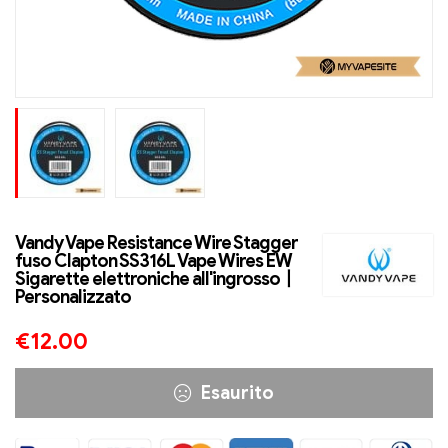
Vandy Vape Resistance Wire Stagger
fuso Clapton SS316L Vape Wires EW
Sigarette elettroniche all'ingrosso丨
Personalizzato
€
12.00
Esaurito