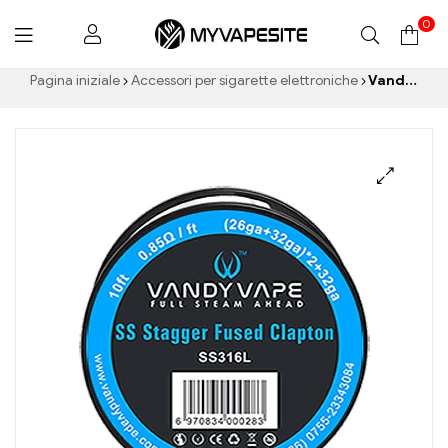
0
Myvapesite.de
Pagina iniziale
Accessori per sigarette elettroniche
Vandy Vape Resistance Wire Stagger fuso Clapton SS316L Vape Wires EW Sigarette elettroniche all'ingrosso丨Personalizzato