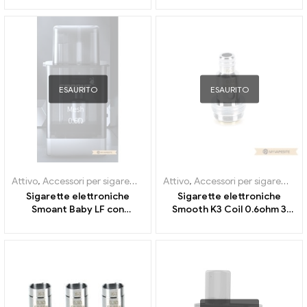
elettroniche all'ingrosso丨
Personalizzato
ESAURITO
ESAURITO
Attivo
,
Accessori per sigarette elettroniche
Attivo
,
Accessori per sigarette elettroniche
,
Evaporatore
Sigarette elettroniche
Sigarette elettroniche
Smoant Baby LF con
Smooth K3 Coil 0.6ohm 3
cartuccia da 2 ml 0,6 ohm
pezzi / pacco all'ingrosso丨
all'ingrosso丨Personalizzato
Personalizzato