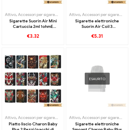
Attivo
,
Accessori per sigarette elettroniche
Attivo
,
Accessori per sigarette elettroniche
,
Evaporatore
Sigarette Suorin Air Mini
Sigarette elettroniche
Cartuccia 2ml 1ohmE
Suorin Air Coil 3
all'ingrosso丨Personalizzato
pezzi/pacco all'ingrosso丨
€
3.32
€
5.31
Personalizzato
ESAURITO
Attivo
,
Accessori per sigarette elettroniche
Attivo
,
Accessori per sigarette elettroniche
,
Evaporatore
Piatto liscio Charon Baby
Sigarette elettroniche
Plus 2 Pezzi/pacchi di
Smoant Charon Baby Plus