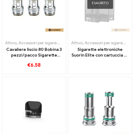
ESAURITO
Attivo
,
Accessori per sigarette elettroniche
Attivo
,
Accessori per sigarette elettroniche
,
Evaporatore
Cavaliere liscio 80 Bobina 3
Sigarette elettroniche
pezzi/pacco Sigarette
Suorin Elite con cartuccia da
elettroniche all'ingrosso丨
2 ml/3,1 ml all'ingrosso丨
€
6.58
Personalizzato
Personalizzato