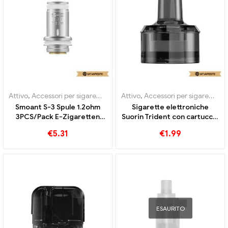
Attivo
,
Accessori per sigarette elettroniche
Attivo
,
Accessori per sigarette elettroniche
,
Evaporatore
Smoant S-3 Spule 1.2ohm
Sigarette elettroniche
3PCS/Pack E-Zigaretten
Suorin Trident con cartuccia
Commercio all'ingrosso丨
da 4,4 ml all'ingrosso丨
€
5.31
€
1.99
Custom
Personalizzato
ESAURITO