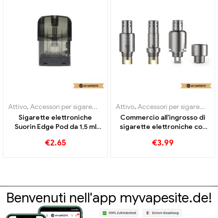
Attivo
,
Accessori per sigarette elettroniche
Attivo
,
Accessori per sigarette elettroniche
,
Evaporatore
Sigarette elettroniche
Commercio all'ingrosso di
Suorin Edge Pod da 1,5 ml
sigarette elettroniche con
all'ingrosso丨Personalizzato
bobina Smooth Pasito
€
2.65
€
3.99
DTL/MTL/RBA丨
Personalizzato
Benvenuti nell'app myvapesite.de!