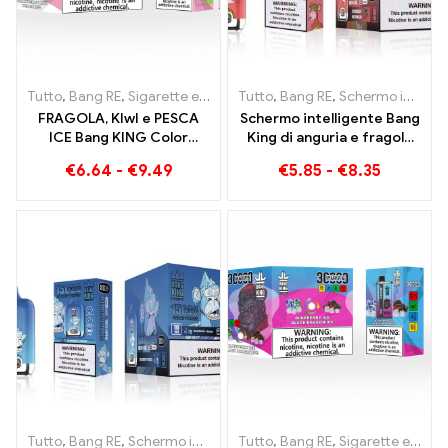
Tutto
,
Bang RE
,
Sigarette elettroniche usa e getta Lituania
Tutto
,
Bang RE
,
Schermo intelligente Bang King 15000 Soffio
,
Sigare
FRAGOLA, KIwI e PESCA
Schermo intelligente Bang
ICE Bang KING Color
King di anguria e fragola
30000 Sigaretta
15000 Puff Godetevi il
€
6.64
-
€
9.49
€
5.85
-
€
8.35
Elettronica Usa e Getta
piacere rilassante della
Puffs - Doppio Gusto per
frutta
un'esperienza di svapo
unica
Tutto
,
Bang RE
,
Schermo intelligente Bang King 15000 Soffio
Tutto
,
Bang RE
,
Sigarette elettroniche usa e getta Lituania
,
Siga