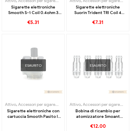
Attivo
,
Accessori per sigarette elettroniche
Attivo
,
Accessori per sigarette elettroniche
,
Evaporatore
Sigarette elettroniche
Sigarette elettroniche
Smooth S-1 Coil 0.4ohm 3
Suorin Trident TRI Coil 4
pezzi / pacco all'ingrosso丨
pezzi/pacco all'ingrosso丨
€
5.31
€
7.31
Personalizzato
Personalizzato
ESAURITO
ESAURITO
Attivo
,
Accessori per sigarette elettroniche
Attivo
,
Accessori per sigarette elettroniche
,
Evaporatore
Sigarette elettroniche con
Bobina di ricambio per
cartuccia Smooth Pasito II
atomizzatore Smoant
da 6 ml all'ingrosso丨
Campbel 0.2ohm 5
€
12.00
Personalizzato
pezzi/pacco Sigarette