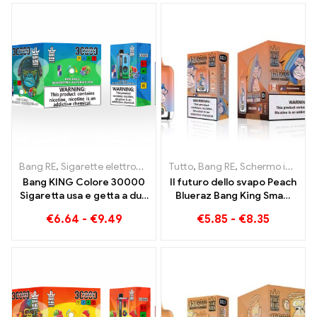
Bang RE
,
Sigarette elettroniche usa e getta Lituania
Tutto
,
Bang RE
,
Schermo intelligente Bang King 15000 Soffio
,
Sigarette el
Bang KING Colore 30000
Il futuro dello svapo Peach
Sigaretta usa e getta a due
Blueraz Bang King Smart
gusti Red Bull Energy
Screen 15000 Soffio
€
6.64
-
€
9.49
€
5.85
-
€
8.35
Watermelon Bubble Gum
Sweet