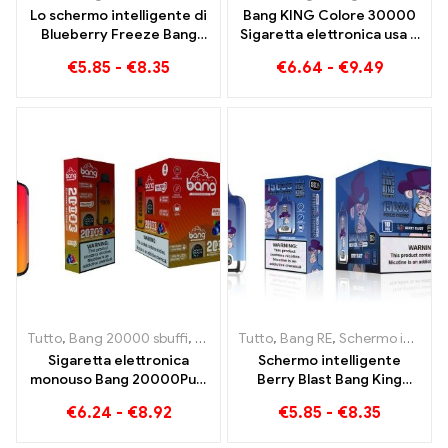
Lo schermo intelligente di
Bang KING Colore 30000
Blueberry Freeze Bang
Sigaretta elettronica usa e
King 15000 Puff offre un
getta. Piacere di alta
€
5.85
-
€
8.35
€
6.64
-
€
9.49
delizioso
qualità con i gusti
Blueberry Ice e Black
Dragon Ice
Tutto
,
Bang 20000 sbuffi
,
Bang RE
Tutto
,
Sigarette elettroniche usa e g
,
Bang RE
,
Schermo intelligente Bang King 15000 Soffio
Sigaretta elettronica
Schermo intelligente
monouso Bang 20000Puff
Berry Blast Bang King
al gusto di mirtillo e
15000 Puffs sigaretta
€
6.24
-
€
8.92
€
5.85
-
€
8.35
anguria e Dual Mesh
elettronica usa e getta di
nuova generazione