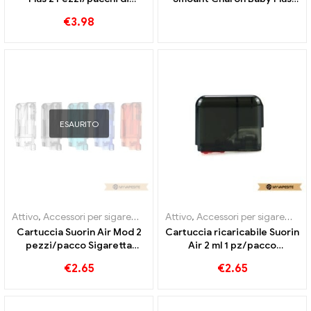
sigarette elettroniche
con cartuccia da 3,5 ml
€
3.98
all'ingrosso丨Personalizzato
all'ingrosso丨Personalizzato
ESAURITO
Attivo
,
Accessori per sigarette elettroniche
Attivo
,
Accessori per sigarette elettroniche
,
Mod
,
Evaporatore
Cartuccia Suorin Air Mod 2
Cartuccia ricaricabile Suorin
pezzi/pacco Sigaretta
Air 2 ml 1 pz/pacco
elettronica all'ingrosso丨
Sigarette elettroniche
€
2.65
€
2.65
Personalizzato
all'ingrosso丨Personalizzato