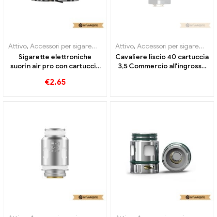
Attivo
,
Accessori per sigarette elettroniche
Attivo
,
Accessori per sigarette elettroniche
,
Evaporatore
Sigarette elettroniche
Cavaliere liscio 40 cartuccia
suorin air pro con cartuccia
3,5 Commercio all'ingrosso
da 4,9 ml all'ingrosso丨
di sigarette elettroniche ml
€
2.65
Personalizzato
丨Custom