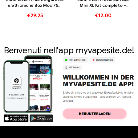
elettroniche Box Mod 75W
Mini XL Kit completo –
all'ingrosso丨Personalizzato
5.5Commercio all'ingrosso
€
29.25
€
12.00
di sigarette elettroniche ml
丨Custom
Benvenuti nell'app myvapesite.de!