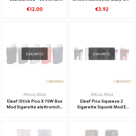
sigarette elettroniche
all'ingrosso丨Personalizzato
€
12.00
€
3.92
all'ingrosso丨Custom
ESAURITO
ESAURITO
Attivo
,
Mod
Attivo
,
Mod
Eleaf iStick Pico X 75W Box
Eleaf Pico Squeeze 2
Mod Sigarette elettroniche
Sigarette Squonk Mod E
all'ingrosso丨Personalizzato
all'ingrosso丨Personalizzato