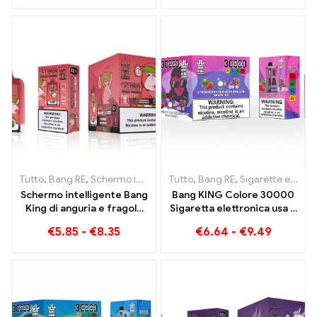
mirtillo lampone e pesca
MONOUSO Dispositivo
mango anguria
monouso Dual Flavor La
combinazione perfetta
Tutto
,
Bang RE
,
Schermo intelligente Bang King 15000 Soffio
Tutto
,
Bang RE
,
Sigarette elettroniche usa e getta Lituania
,
Siga
Schermo intelligente Bang
Bang KING Colore 30000
King di anguria e fragola
Sigaretta elettronica usa e
15000 Puff Godetevi il
getta. Il mix perfetto tra la
€
5.85
-
€
8.35
€
6.64
-
€
9.49
piacere rilassante della
dolce anguria alla fragola e
frutta
il rinfrescante ghiaccio
d'uva