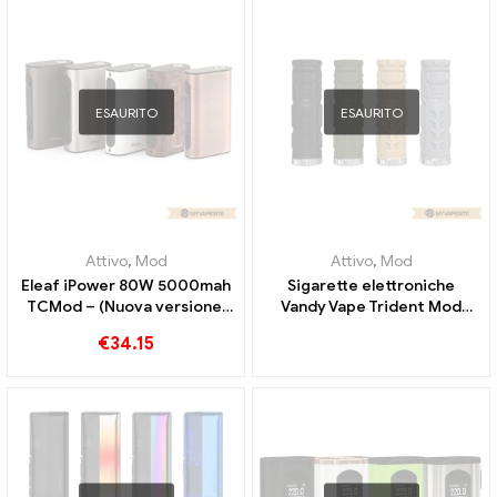
ESAURITO
ESAURITO
Attivo
,
Mod
Attivo
,
Mod
Eleaf iPower 80W 5000mah
Sigarette elettroniche
TCMod – (Nuova versione:
Vandy Vape Trident Mod
Eleaf iStick Power)
all'ingrosso丨Personalizzato
€
34.15
Commercio all'ingrosso di
sigarette elettroniche丨
Personalizzato