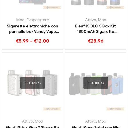
Mod
,
Evaporatore
Attivo
,
Mod
Sigarette elettroniche con
Eleaf iSOLO S Box Kit
pannello box Vandy Vape
1800mAh Sigarette
Pulse BF 80W all'ingrosso丨
elettroniche all'ingrosso丨
€
5.99
–
€
12.00
€
28.96
Personalizzato
Personalizzato
ESAURITO
ESAURITO
Attivo
,
Mod
Attivo
,
Mod
Eleaf iStick Pico 2 Sigarette
Eleaf iKonn Total con Ello