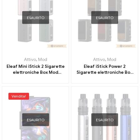
ESAURITO
ESAURITO
Attivo
,
Mod
Attivo
,
Mod
Eleaf Mini iStick 2 Sigarette
Eleaf iStick Power 2
elettroniche Box Mod
Sigarette elettroniche Box
1100mAh all'ingrosso丨
Mod 5000mAh all'ingrosso
Personalizzato
丨Personalizzato
Vendita!
ESAURITO
ESAURITO