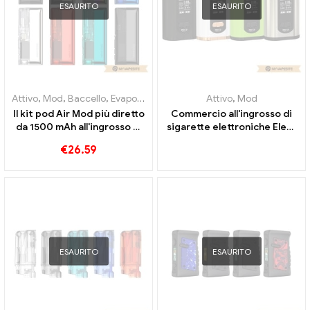
ESAURITO
ESAURITO
Attivo
,
Mod
,
Baccello
,
Evaporatore
Attivo
,
Mod
Il kit pod Air Mod più diretto
Commercio all'ingrosso di
da 1500 mAh all'ingrosso di
sigarette elettroniche Eleaf
sigarette elettroniche丨
Invoke 220W Box Mod丨
€
26.59
Personalizzato
Personalizzato
ESAURITO
ESAURITO