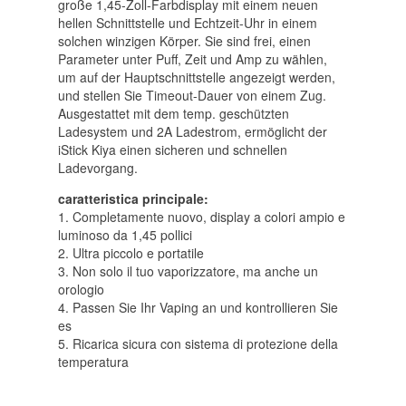
große 1,45-Zoll-Farbdisplay mit einem neuen
hellen Schnittstelle und Echtzeit-Uhr in einem
solchen winzigen Körper
.
Sie sind frei
,
einen
Parameter unter Puff
,
Zeit und Amp zu wählen
,
um auf der Hauptschnittstelle angezeigt werden
,
und stellen Sie Timeout-Dauer von einem Zug
.
Ausgestattet mit dem temp
.
geschützten
Ladesystem und 2A Ladestrom
,
ermöglicht der
iStick Kiya einen sicheren und schnellen
Ladevorgang
.
caratteristica principale:
1. Completamente nuovo, display a colori ampio e
luminoso da 1,45 pollici
2. Ultra piccolo e portatile
3. Non solo il tuo vaporizzatore, ma anche un
orologio
4.
Passen Sie Ihr Vaping an und kontrollieren Sie
es
5. Ricarica sicura con sistema di protezione della
temperatura