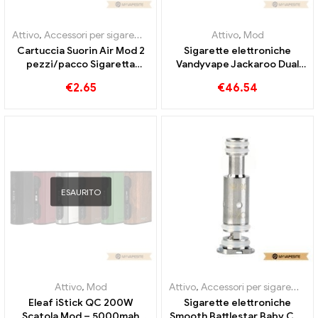
Attivo
,
Accessori per sigarette elettroniche
,
Mod
Attivo
,
Evaporatore
,
Mod
Cartuccia Suorin Air Mod 2
Sigarette elettroniche
pezzi/pacco Sigaretta
Vandyvape Jackaroo Dual
elettronica all'ingrosso丨
Box Mod 188W all'ingrosso丨
€
2.65
€
46.54
Personalizzato
Personalizzato
ESAURITO
Attivo
,
Mod
Attivo
,
Accessori per sigarette elettroniche
Eleaf iStick QC 200W
Sigarette elettroniche
Scatola Mod – 5000mah
Smooth Battlestar Baby Coil