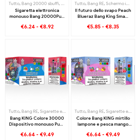
Tutto
,
Bang 20000 sbuffi
,
Bang RE
Tutto
,
Sigarette elettroniche usa e g
,
Bang RE
,
Schermo intelligente Bang King 15000 Soffio
Sigaretta elettronica
Il futuro dello svapo Peach
monouso Bang 20000Puff
Blueraz Bang King Smart
al gusto di mirtillo e
Screen 15000 Soffio
€
6.24
-
€
8.92
€
5.85
-
€
8.35
anguria e Dual Mesh
Tutto
,
Bang RE
,
Sigarette elettroniche usa e getta Lituania
Tutto
,
Bang RE
,
Sigarette elettroniche usa e getta Lituania
,
Sigare
Bang KING Colore 30000
Colore Bang KING mirtillo
Dispositivo monouso Puffs
lampone e pesca mango
a doppio sapore La
anguria 30000 Puffs
€
6.64
-
€
9.49
€
6.64
-
€
9.49
combinazione perfetta di
SIGARETTE ELETTRONICHE