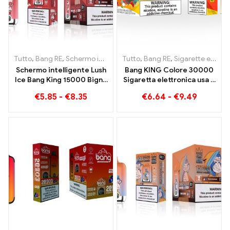
Tutto
,
Bang RE
,
Schermo intelligente Bang King 15000 Soffio
Tutto
,
Bang RE
,
Sigarette elettroniche usa e getta Lituania
,
Siga
Schermo intelligente Lush
Bang KING Colore 30000
Ice Bang King 15000 Bignè
Sigaretta elettronica usa e
Una miscela
getta. La combinazione
€
5.85
-
€
8.35
€
6.64
-
€
9.49
perfettamente bilanciata
perfetta tra gelato fresco
di anguria e menta
all'anguria e mango alla
fragola tropicale