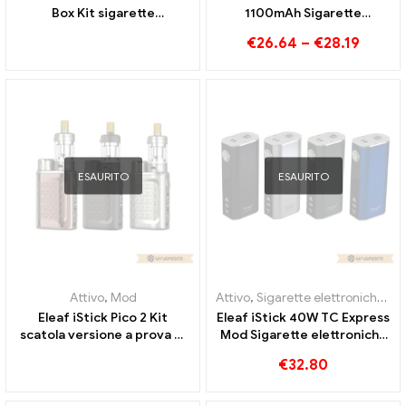
Box Kit sigarette
1100mAh Sigarette
elettroniche all'ingrosso丨
elettroniche all'ingrosso丨
€
26.64
–
€
28.19
Personalizzato
Personalizzato
ESAURITO
ESAURITO
Attivo
,
Mod
Attivo
,
Sigarette elettroniche usa e getta Belgio
Eleaf iStick Pico 2 Kit
Eleaf iStick 40W TC Express
scatola versione a prova di
Mod Sigarette elettroniche
bambino Sigarette
all'ingrosso丨Personalizzato
€
32.80
elettroniche all'ingrosso丨
Personalizzato