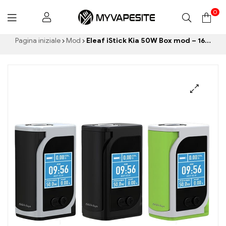
0
Myvapesite.de
Pagina iniziale
Mod
Eleaf iStick Kia 50W Box mod – 1600mah sigarette elettroniche all'ingrosso丨Custom