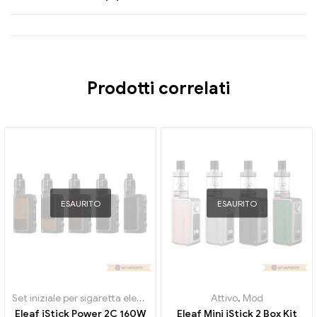
Prodotti correlati
ESAURITO
ESAURITO
Set iniziale per sigaretta elettronica
,
Mod
Attivo
,
Mod
Eleaf iStick Power 2C 160W
Eleaf Mini iStick 2 Box Kit