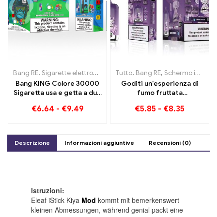
Bang RE
,
Sigarette elettroniche usa e getta Lituania
Tutto
,
Bang RE
,
Schermo intelligente Bang King 15000 Soffio
,
Sigarette el
Bang KING Colore 30000
Goditi un'esperienza di
Sigaretta usa e getta a due
fumo fruttata
gusti Red Bull Energy
incomparabile con Grape
€
6.64
-
€
9.49
€
5.85
-
€
8.35
Watermelon Bubble Gum
Jelly Bang King Smart
Sweet
Screen 15000 Soffio
Descrizione
Informazioni aggiuntive
Recensioni (0)
Istruzioni:
Eleaf iStick Kiya
Mod
kommt mit bemerkenswert
kleinen Abmessungen
,
während genial packt eine