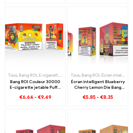
30000 E-cigarette jetable
Puffs
Tous
,
Bang ROI
,
E-cigarettes jetables Lituanie
Tous
,
Bang ROI
,
E-cigarettes jetab
,
Écran intelligent Bang King 15000 Bouffée
Bang ROI Couleur 30000
Écran intelligent Blueberry
E-cigarette jetable Puffs.
Cherry Lemon Die Bang
La combinaison parfaite
King 15000 Puffs Un
€
6.64
-
€
9.49
€
5.85
-
€
8.35
de glace fraîche à la
aperçu d’une e-cigarette
pastèque et de mangue
jetable innovante
tropicale à la fraise