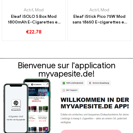
Actif
,
Mod
Actif
,
Mod
Eleaf iSOLO S Box Mod
Eleaf iStick Pico 75W Mod
1800mAh E-Cigarettes en
sans 18650 E-cigarettes en
gros 丨Personnalisé
gros 丨Personnalisé
€
22.78
Bienvenue sur l'application
myvapesite.de!