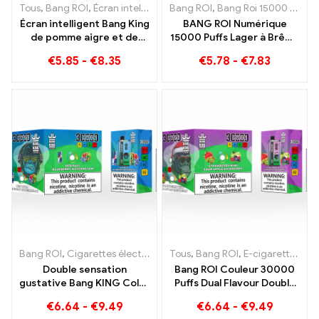
Tous
,
Bang ROI
,
Écran intelligent Bang King 15000 Bouffée
Bang ROI
,
Bang Roi 15000 Bouffées
,
E-ciga
Écran intelligent Bang King
BANG ROI Numérique
de pomme aigre et de
15000 Puffs Lager à Brême
myrtille 15000 Puff Une
15000 Plaisir sans train
€
5.85
-
€
8.35
€
5.78
-
€
7.83
expérience de vape
incomparable pleine de
saveurs fraîches
Bang ROI
,
Cigarettes électroniques jetables
Tous
,
Bang ROI
,
E-cigarettes jetables
,
E-cigarettes jetables Lituanie
Double sensation
Bang ROI Couleur 30000
gustative Bang KING Color
Puffs Dual Flavour Double
30000 Puffs Red Bull et
plaisir avec Fraise Kiwi et
€
6.64
-
€
9.49
€
6.64
-
€
9.49
Blueberry Pastèque
Pomme Aigre Framboise