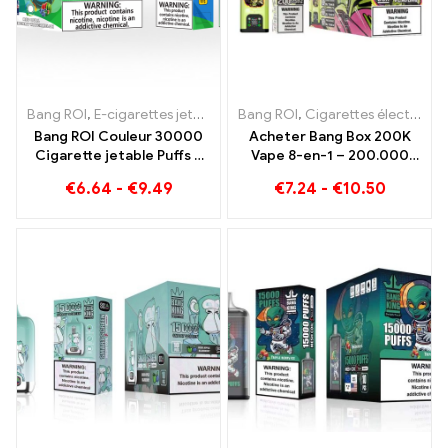
Bang ROI
,
E-cigarettes jetables Lituanie
Bang ROI
,
E-cigarettes jetables L
,
Cigarettes électroniques jetables
Bang ROI Couleur 30000
Acheter Bang Box 200K
Cigarette jetable Puffs à
Vape 8-en-1 – 200.000
deux saveurs Red Bull
Des bouffées et 10 Les
€
6.64
-
€
9.49
€
7.24
-
€
10.50
Energy Watermelon
saveurs
Bubble Gum Sweet