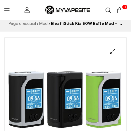
0
Myvapesite.de
Page d'accueil
Mod
Eleaf iStick Kia 50W Boîte Mod – 1600mah e-cigarettes en gros丨Personnalisé