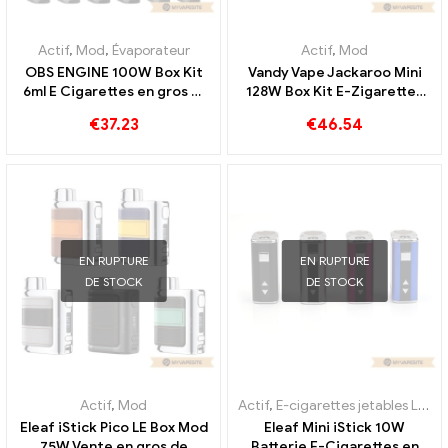
Actif
,
Mod
,
Évaporateur
Actif
,
Mod
OBS ENGINE 100W Box Kit
Vandy Vape Jackaroo Mini
6ml E Cigarettes en gros 丨
128W Box Kit E-Zigaretten
Personnalisé
Grosshandel丨Personnalisé
€
37.23
€
46.54
EN RUPTURE
EN RUPTURE
DE STOCK
DE STOCK
Actif
,
Mod
Actif
,
E-cigarettes jetables Lituanie
Eleaf iStick Pico LE Box Mod
Eleaf Mini iStick 10W
75W Vente en gros de
Batterie E-Cigarettes en