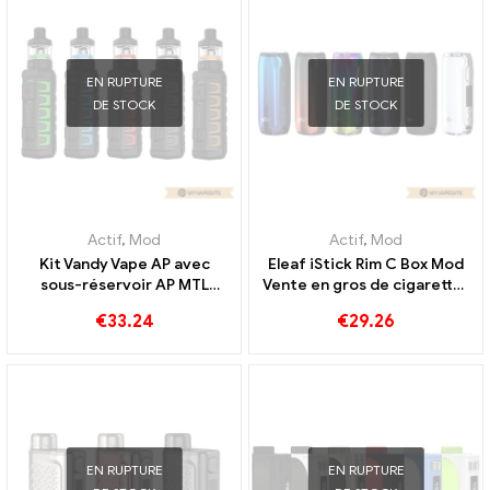
EN RUPTURE
EN RUPTURE
DE STOCK
DE STOCK
Actif
,
Mod
Actif
,
Mod
Kit Vandy Vape AP avec
Eleaf iStick Rim C Box Mod
sous-réservoir AP MTL
Vente en gros de cigarettes
vente en gros de cigarettes
électroniques 丨
€
33.24
€
29.26
électroniques, personnalisé
Personnalisée
EN RUPTURE
EN RUPTURE