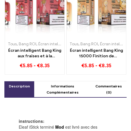
Tous
,
Bang ROI
,
Écran intelligent Bang King 15000 Bouffée
Tous
,
Bang ROI
,
Écran intelligent Bang King 15000 Bouffée
,
E-ciga
Écran intelligent Bang King
Écran intelligent Bang King
aux fraises et à la
15000 Finition de
pastèque 15000 Puff
congélation de pêche
€
5.85
-
€
8.35
€
5.85
-
€
8.35
Profitez du plaisir relaxant
feuillette e-zigarettes
des fruits
Description
Informations
Commentaires
Complémentaires
(0)
instructions:
Eleaf iStick terminé
Mod
est livré avec des