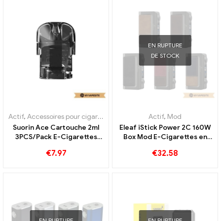
EN RUPTURE
DE STOCK
Actif
,
Accessoires pour cigarettes électroniques
Actif
,
Évaporateur
,
Mod
Suorin Ace Cartouche 2ml
Eleaf iStick Power 2C 160W
3PCS/Pack E-Cigarettes
Box Mod E-Cigarettes en
Vente en gros 丨
gros 丨Personnalisé
€
7.97
€
32.58
Personnalisé
EN RUPTURE
EN RUPTURE