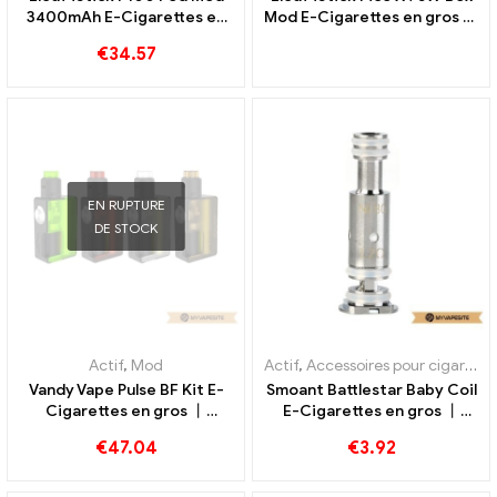
3400mAh E-Cigarettes en
Mod E-Cigarettes en gros 丨
gros 丨Personnalisé
Personnalisé
€
34.57
EN RUPTURE
DE STOCK
Actif
,
Mod
Actif
,
Accessoires pour cigarettes électroniques
Vandy Vape Pulse BF Kit E-
Smoant Battlestar Baby Coil
Cigarettes en gros 丨
E-Cigarettes en gros 丨
Personnalisé
Personnalisé
€
47.04
€
3.92