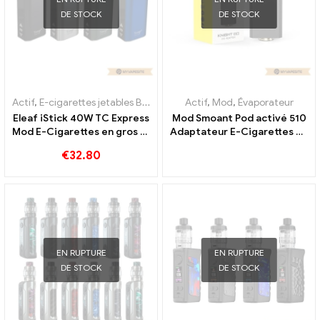
DE STOCK
DE STOCK
Actif
,
E-cigarettes jetables Belgique
,
E-cigarettes jetables Bulgarie
Actif
,
Mod
,
Évaporateur
Eleaf iStick 40W TC Express
Mod Smoant Pod activé 510
Mod E-Cigarettes en gros 丨
Adaptateur E-Cigarettes en
Personnalisé
gros 丨Personnalisé
€
32.80
EN RUPTURE
EN RUPTURE
DE STOCK
DE STOCK