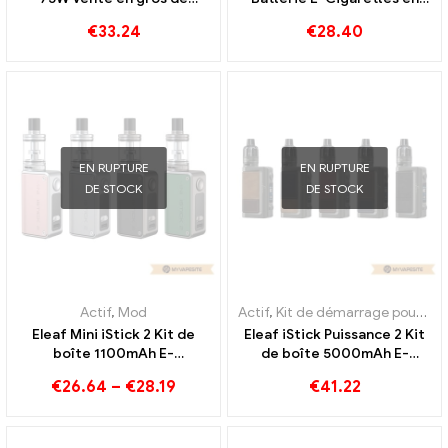
cigarettes électroniques 丨
gros 丨Personnalisé
€
33.24
€
28.40
Personnalisée
EN RUPTURE
EN RUPTURE
DE STOCK
DE STOCK
Actif
,
Mod
Actif
,
Kit de démarrage pour cigarette électronique
Eleaf Mini iStick 2 Kit de
Eleaf iStick Puissance 2 Kit
boîte 1100mAh E-
de boîte 5000mAh E-
Cigarettes en gros 丨
Cigarettes en gros 丨
€
26.64
–
€
28.19
€
41.22
Personnalisé
Personnalisé