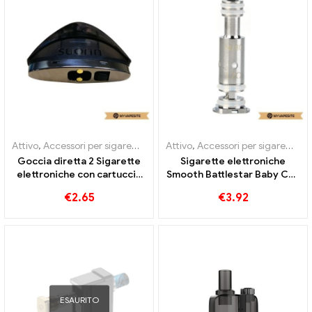
Attivo
,
Accessori per sigarette elettroniche
Attivo
,
Accessori per sigarette elettroniche
,
Evaporatore
Goccia diretta 2 Sigarette
Sigarette elettroniche
elettroniche con cartuccia
Smooth Battlestar Baby Coil
da 3,7 ml 1ohm all'ingrosso丨
all'ingrosso丨Personalizzato
€
2.65
€
3.92
Personalizzato
ESAURITO