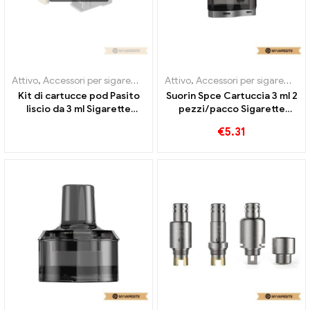
Attivo
,
Accessori per sigarette elettroniche
Attivo
,
Accessori per sigarette elettroniche
,
Evaporatore
Kit di cartucce pod Pasito
Suorin Spce Cartuccia 3 ml 2
liscio da 3 ml Sigarette
pezzi/pacco Sigarette
elettroniche all'ingrosso丨
elettroniche all'ingrosso丨
€
5.31
Personalizzato
Personalizzato