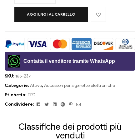
AGGIUNGI AL CARRELLO
Contatta il venditore tramite WhatsApp
SKU:
165-237
Categorie:
Attivo
,
Accessori per sigarette elettroniche
Etichetta:
TPD
Facebook
Twitter
Linkedin
Google+
Pinterest
E-
Condividere:
mail
Classifiche dei prodotti più
venduti