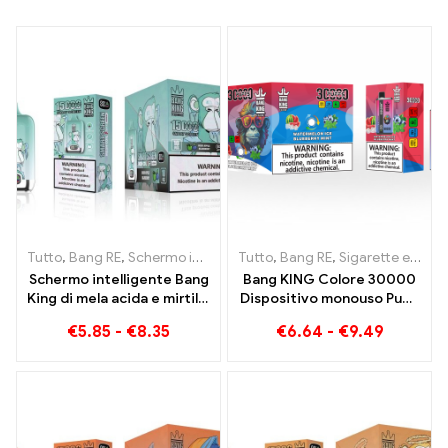
Tutto
,
Bang RE
,
Schermo intelligente Bang King 15000 Soffio
Tutto
,
Bang RE
,
Sigarette elettroniche usa e getta Lituania
,
Siga
Schermo intelligente Bang
Bang KING Colore 30000
King di mela acida e mirtillo
Dispositivo monouso Puffs
15000 Puff Un'esperienza
a doppio sapore La
€
5.85
-
€
8.35
€
6.64
-
€
9.49
di svapo incomparabile
combinazione perfetta di
piena di sapori freschi
mirtillo lampone e pesca
mango anguria