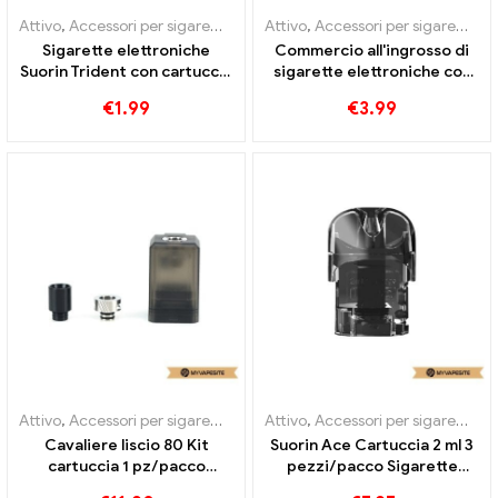
Attivo
,
Accessori per sigarette elettroniche
Attivo
,
Accessori per sigarette elettroniche
,
Evaporatore
Sigarette elettroniche
Commercio all'ingrosso di
Suorin Trident con cartuccia
sigarette elettroniche con
da 4,4 ml all'ingrosso丨
bobina Smooth Pasito
€
1.99
€
3.99
Personalizzato
DTL/MTL/RBA丨
Personalizzato
Attivo
,
Accessori per sigarette elettroniche
Attivo
,
Accessori per sigarette elettroniche
,
Evaporatore
Cavaliere liscio 80 Kit
Suorin Ace Cartuccia 2 ml 3
cartuccia 1 pz/pacco
pezzi/pacco Sigarette
Sigarette elettroniche
elettroniche all'ingrosso丨