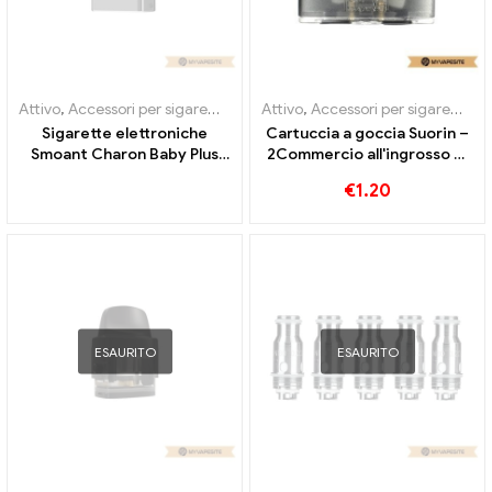
Attivo
,
Accessori per sigarette elettroniche
Attivo
,
Accessori per sigarette elettroniche
,
Evaporatore
Sigarette elettroniche
Cartuccia a goccia Suorin –
Smoant Charon Baby Plus
2Commercio all'ingrosso di
con cartuccia da 3,5 ml
sigarette elettroniche ml丨
€
1.20
all'ingrosso丨Personalizzato
Custom
ESAURITO
ESAURITO