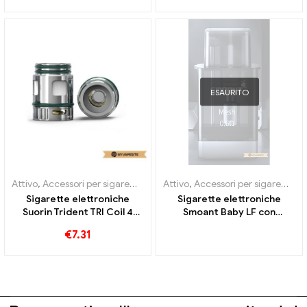
ESAURITO
Attivo
,
Accessori per sigarette elettroniche
Attivo
,
Accessori per sigarette elettroniche
,
Evaporatore
Sigarette elettroniche
Sigarette elettroniche
Suorin Trident TRI Coil 4
Smoant Baby LF con
pezzi/pacco all'ingrosso丨
cartuccia da 2 ml 0,6 ohm
€
7.31
Personalizzato
all'ingrosso丨Personalizzato