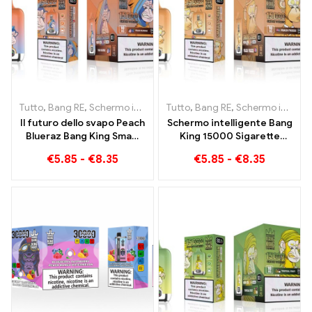
Tutto
,
Bang RE
,
Schermo intelligente Bang King 15000 Soffio
Tutto
,
Bang RE
,
Schermo intelligente Bang King 15000 Soffio
,
Siga
Il futuro dello svapo Peach
Schermo intelligente Bang
Blueraz Bang King Smart
King 15000 Sigarette
Screen 15000 Soffio
elettroniche usa e getta
€
5.85
-
€
8.35
€
5.85
-
€
8.35
Puff Peach Freeze