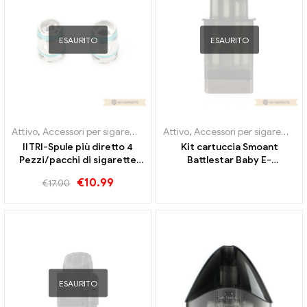
ESAURITO
ESAURITO
Attivo
,
Accessori per sigarette elettroniche
Attivo
,
Accessori per sigarette elettroniche
,
Evaporatore
Il TRI-Spule più diretto 4
Kit cartuccia Smoant
Pezzi/pacchi di sigarette
Battlestar Baby E-
elettroniche all'ingrosso丨
Zigaretten Commercio
€
10.99
€
17.00
Personalizzato
all'ingrosso丨Custom
ESAURITO