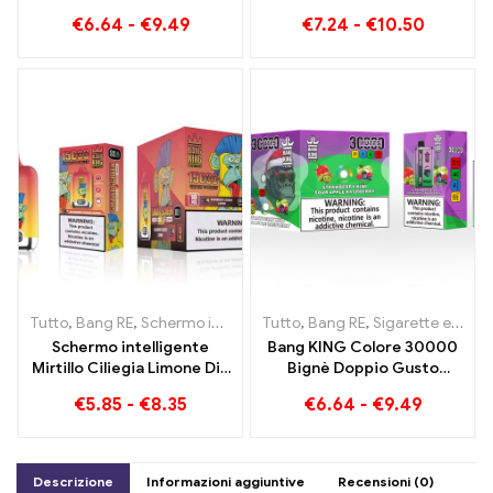
30000 Bignè Red Bull e
e 10 Sapori
€
6.64
-
€
9.49
€
7.24
-
€
10.50
Mirtilli Anguria 30000
Sigaretta elettronica usa e
getta
Tutto
,
Bang RE
,
Schermo intelligente Bang King 15000 Soffio
Tutto
,
Bang RE
,
Sigarette elettroniche usa e getta Lituania
,
Siga
Schermo intelligente
Bang KING Colore 30000
Mirtillo Ciliegia Limone Die
Bignè Doppio Gusto
Bang King 15000 Puffs Una
Doppio godimento con
€
5.85
-
€
8.35
€
6.64
-
€
9.49
panoramica di
Fragola Kiwi e Lampone
un'innovativa sigaretta
Mela Acida
elettronica usa e getta
Descrizione
Informazioni aggiuntive
Recensioni (0)