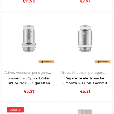
€
11.90
€
7.97
all'ingrosso丨Personalizzato
Personalizzato
Attivo
,
Accessori per sigarette elettroniche
Attivo
,
Accessori per sigarette elettroniche
,
Evaporatore
Smoant S-3 Spule 1.2ohm
Sigarette elettroniche
3PCS/Pack E-Zigaretten
Smooth S-1 Coil 0.4ohm 3
Commercio all'ingrosso丨
pezzi / pacco all'ingrosso丨
€
5.31
€
5.31
Custom
Personalizzato
Vendita!