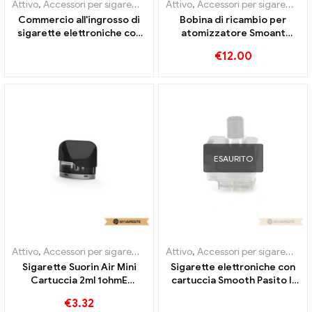
Attivo
,
Accessori per sigarette elettroniche
Attivo
,
Accessori per sigarette elettroniche
,
Evaporatore
Commercio all'ingrosso di
Bobina di ricambio per
sigarette elettroniche con
atomizzatore Smoant
cartuccia SANTI liscia da 3,5
Campbel 0.2ohm 5
€
12.00
ml丨Personalizzato
pezzi/pacco Sigarette
elettroniche all'ingrosso丨
Personalizzato
ESAURITO
Attivo
,
Accessori per sigarette elettroniche
Attivo
,
Accessori per sigarette elettroniche
,
Evaporatore
Sigarette Suorin Air Mini
Sigarette elettroniche con
Cartuccia 2ml 1ohmE
cartuccia Smooth Pasito II
all'ingrosso丨Personalizzato
da 6 ml all'ingrosso丨
€
3.32
Personalizzato