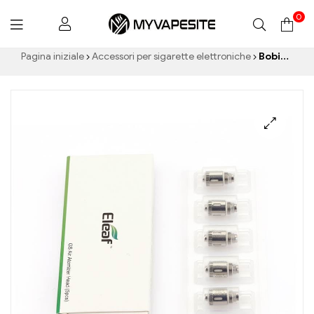
0
Myvapesite.de
Pagina iniziale
Accessori per sigarette elettroniche
Bobine Eleaf GS da 0,75ohm per GS-Air / Serbatoio GS / GS Aria 2 Atomizzatore (5pezzi/confezione) Commercio all'ingrosso di sigarette elettroniche丨Personalizzato