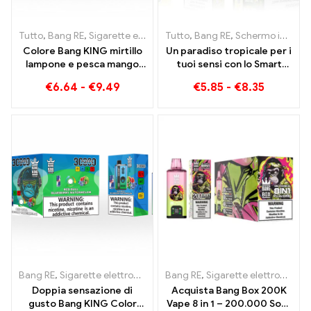
Tutto
,
Bang RE
,
Sigarette elettroniche usa e getta Lituania
Tutto
,
Bang RE
,
Schermo intelligente Bang King 15000 Soffio
,
Sigare
Colore Bang KING mirtillo
Un paradiso tropicale per i
lampone e pesca mango
tuoi sensi con lo Smart
anguria 30000 Puffs
Screen Tropical Fruit Bang
€
6.64
-
€
9.49
€
5.85
-
€
8.35
SIGARETTE ELETTRONICHE
King 15000 Soffio
MONOUSO Dispositivo
monouso Dual Flavor La
combinazione perfetta
Bang RE
,
Sigarette elettroniche usa e getta
Bang RE
,
Sigarette elettroniche usa e getta
,
Sigarette elettroniche
Doppia sensazione di
Acquista Bang Box 200K
gusto Bang KING Color
Vape 8 in 1 – 200.000 Soffi