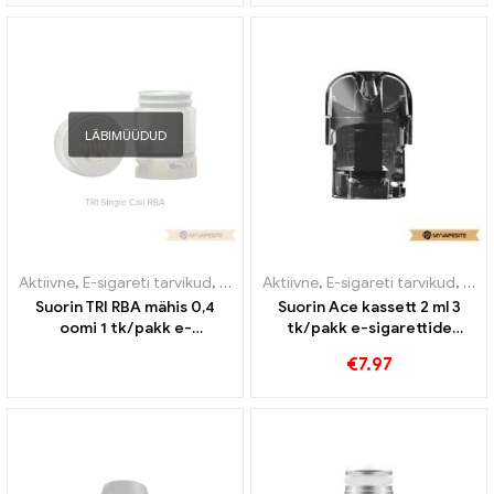
LÄBIMÜÜDUD
Aktiivne
,
E-sigareti tarvikud
,
Aurusti
Aktiivne
,
E-sigareti tarvikud
,
Auru
Suorin TRI RBA mähis 0,4
Suorin Ace kassett 2 ml 3
oomi 1 tk/pakk e-
tk/pakk e-sigarettide
sigarettide hulgimüük丨
hulgimüük丨Kohandatud
€
7.97
Kohandatud