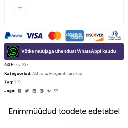
Võtke müüjaga ühendust WhatsAppi kaudu
SKU:
165-237
Kategooriad:
Aktiivne
,
E-sigareti tarvikud
Tag:
TPD
Facebook
Twitter
Linkedin
Google+
Pinterest
Meil
Jaga:
Enimmüüdud toodete edetabel