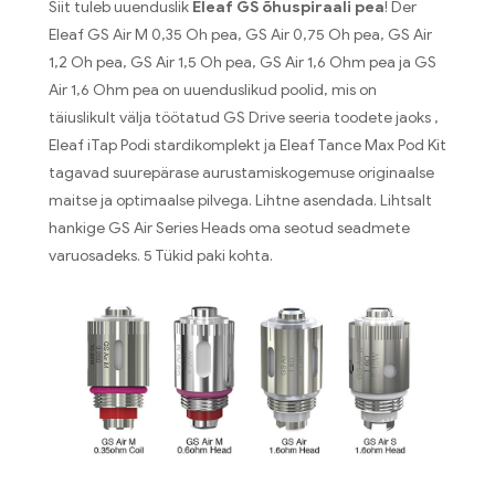
Siit tuleb uuenduslik
Eleaf GS õhuspiraali pea
! Der
Eleaf GS Air M 0,35 Oh pea, GS Air 0,75 Oh pea, GS Air
1,2 Oh pea, GS Air 1,5 Oh pea, GS Air 1,6 Ohm pea ja GS
Air 1,6 Ohm pea on uuenduslikud poolid, mis on
täiuslikult välja töötatud GS Drive seeria toodete jaoks ,
Eleaf iTap Podi stardikomplekt ja Eleaf Tance Max Pod Kit
tagavad suurepärase aurustamiskogemuse originaalse
maitse ja optimaalse pilvega. Lihtne asendada. Lihtsalt
hankige GS Air Series Heads oma seotud seadmete
varuosadeks. 5 Tükid paki kohta.