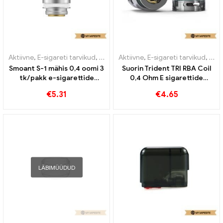
Aktiivne
,
E-sigareti tarvikud
,
Aurusti
Aktiivne
,
E-sigareti tarvikud
,
Auru
Smoant S-1 mähis 0,4 oomi 3
Suorin Trident TRI RBA Coil
tk/pakk e-sigarettide
0,4 Ohm E sigarettide
hulgimüük丨Kohandatud
hulgimüük丨Kohandatud
€
5.31
€
4.65
LÄBIMÜÜDUD