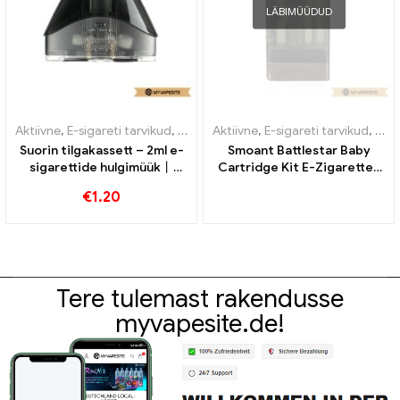
LÄBIMÜÜDUD
Aktiivne
,
E-sigareti tarvikud
,
Aurusti
Aktiivne
,
E-sigareti tarvikud
,
Auru
Suorin tilgakassett – 2ml e-
Smoant Battlestar Baby
sigarettide hulgimüük丨
Cartridge Kit E-Zigaretten
Kohandatud
Großhandel丨Kohandatud
€
1.20
Tere tulemast rakendusse
myvapesite.de!