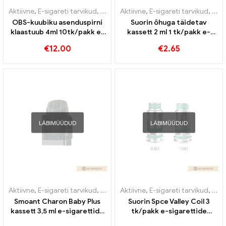
Aktiivne
,
E-sigareti tarvikud
,
Aurusti
Aktiivne
,
E-sigareti tarvikud
,
Auru
OBS-kuubiku asenduspirni
Suorin õhuga täidetav
klaastuub 4ml 10tk/pakk e-
kassett 2 ml 1 tk/pakk e-
sigarettide hulgimüük丨
sigarettide hulgimüük丨
€
12.00
€
2.65
Kohandatud
kohandatud
LÄBIMÜÜDUD
LÄBIMÜÜDUD
Aktiivne
,
E-sigareti tarvikud
,
Aurusti
Aktiivne
,
E-sigareti tarvikud
,
Auru
Smoant Charon Baby Plus
Suorin Spce Valley Coil 3
kassett 3,5 ml e-sigarettide
tk/pakk e-sigarettide
hulgimüük丨Kohandatud
hulgimüük 丨 kohandatud