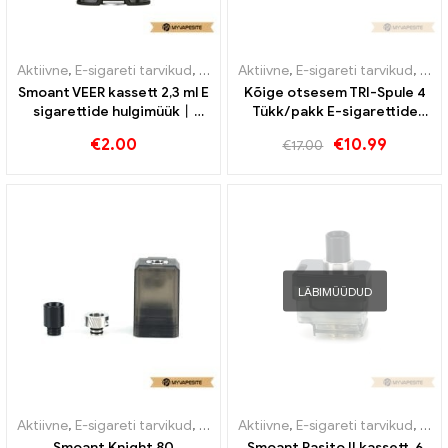
Aktiivne
,
E-sigareti tarvikud
,
Aurusti
Aktiivne
,
E-sigareti tarvikud
,
Auru
Smoant VEER kassett 2,3 ml E
Kõige otsesem TRI-Spule 4
sigarettide hulgimüük丨
Tükk/pakk E-sigarettide
Kohandatud
hulgimüük丨Kohandatud
€
2.00
€
10.99
€
17.00
LÄBIMÜÜDUD
Aktiivne
,
E-sigareti tarvikud
,
Aurusti
Aktiivne
,
E-sigareti tarvikud
,
Auru
Smoant Knight 80
Smoant Pasito II kassett, 6