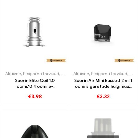
Aktiivne
,
E-sigareti tarvikud
,
Aurusti
Aktiivne
,
E-sigareti tarvikud
,
Auru
Suorin Elite Coil 1,0
Suorin Air Mini kassett 2 ml 1
oomi/0,4 oomi e-
oomi sigarettide hulgimüük
sigarettide hulgimüük丨
丨Kohandatud
€
3.98
€
3.32
Kohandatud