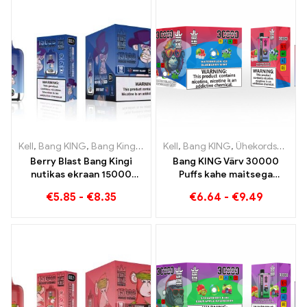
Kell
,
Bang KING
,
Bang Kingi nutikas ekraan 15000 Puff
Kell
,
Bang KING
,
Ühekordsed e-sigaretid Leedu
,
Ühekordsed
Berry Blast Bang Kingi
Bang KING Värv 30000
nutikas ekraan 15000
Puffs kahe maitsega
Pahvib uue põlvkonna
ühekordne seade Täiuslik
€
5.85
-
€
8.35
€
6.64
-
€
9.49
ühekordset e-sigaretti
kombinatsioon mustika
vaarika ja virsiku mango
arbuusist