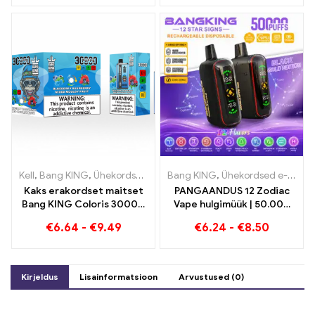
Blueberry Ice ja Black
Dragon Ice
Kell
,
Bang KING
,
Ühekordsed e-sigaretid Leedu
Bang KING
,
Ühekordsed e-sigaretid
,
Ühekordsed e-sig
Kaks erakordset maitset
PANGAANDUS 12 Zodiac
Bang KING Coloris 30000
Vape hulgimüük | 50.000
Puffs E-Zigarette mustika
Puffs
€
6.64
-
€
9.49
€
6.24
-
€
8.50
vaarika segatud ja
hallitanud puuviljad
Kirjeldus
Lisainformatsioon
Arvustused (0)