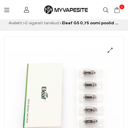
0
Myvapesite.de
Avaleht
E-sigareti tarvikud
Eleaf GS 0,75 oomi poolid GS-Air jaoks / GS tank / GS Air 2 Pihusti (5tk/pakk) E-sigarettide hulgimüük丨Kohandatud