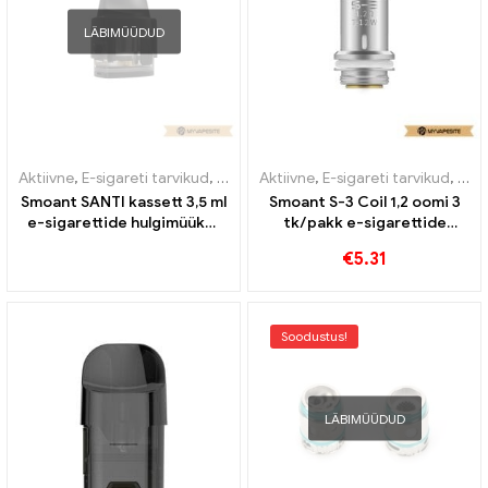
LÄBIMÜÜDUD
Aktiivne
,
E-sigareti tarvikud
,
Aurusti
Aktiivne
,
E-sigareti tarvikud
,
Auru
Smoant SANTI kassett 3,5 ml
Smoant S-3 Coil 1,2 oomi 3
e-sigarettide hulgimüük丨
tk/pakk e-sigarettide
Kohandatud
hulgimüük丨Kohandatud
€
5.31
Soodustus!
LÄBIMÜÜDUD