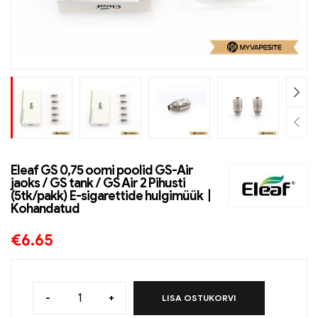
Eleaf GS 0,75 oomi poolid GS-Air
jaoks / GS tank / GS Air 2 Pihusti
(5tk/pakk) E-sigarettide hulgimüük丨
Kohandatud
€
6.65
-
+
LISA OSTUKORVI