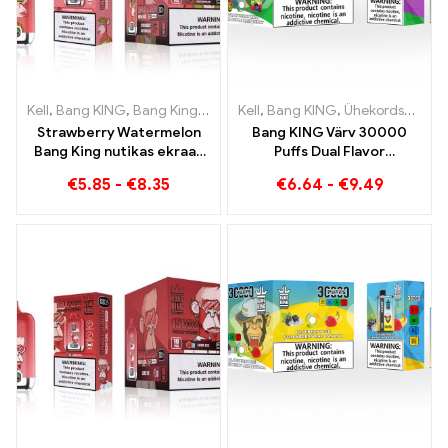
Kell
,
Bang KING
,
Bang Kingi nutikas ekraan 15000 Puff
Kell
,
Bang KING
,
Ühekordsed e-sigaretid Leedu
,
Ühekordsed
Strawberry Watermelon
Bang KING Värv 30000
Bang King nutikas ekraan
Puffs Dual Flavor
15000 Puff Nautige
Topeltnauding maasika
€
5.85
-
€
8.35
€
6.64
-
€
9.49
puuviljade lõõgastavat
kiivi ja hapu õuna
naudingut
vaarikaga