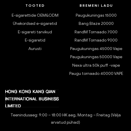
TOOTED
BREMENI LADU
E-sigarettide OEM&ODM
Paugukuningas 15000
Ühekordsed e-sigaretid
Bang Blaze 20000
E-sigareti tarvikud
RandM Tornaado 7000
E-sigaretid
RandM Tornaado 9000
Aurusti
Paugukuningas 45000 Vape
Paugukuningas 50000 Vape
Nexa ultra 50k puff -vape
Paugu tornaado 40000 VAPE
Teenindusaeg: 9:00 – 18:00 HK aeg, Montag – Freitag (Välja
arvatud pühad)