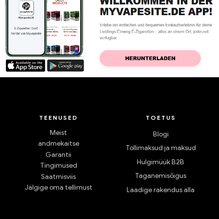
TEENUSED
TOETUS
Meist
Blogi
andmekaitse
Tollimaksud ja maksud
Garantii
Hulgimüük B2B
Tingimused
Taganemisõigus
Saatmisviis
Jälgige oma tellimust
Laadige rakendus alla