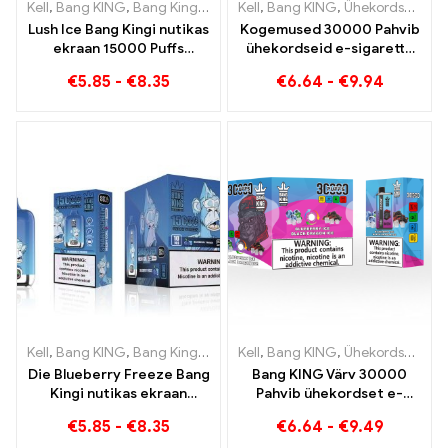
Kell
,
Bang KING
,
Bang Kingi nutikas ekraan 15000 Puff
Kell
,
Bang KING
,
Ühekordsed e-sigaretid Leedu
,
Ühekordsed
Lush Ice Bang Kingi nutikas
Kogemused 30000 Pahvib
ekraan 15000 Puffs
ühekordseid e-sigarette
Täiuslikult tasakaalustatud
puhast naudingut
€
5.85
-
€
8.35
€
6.64
-
€
9.94
segu arbuusist ja
Blueberry Ice kohtub Bang
piparmündist
KING värviga
maasikabanaaniga
Kell
,
Bang KING
,
Bang Kingi nutikas ekraan 15000 Puff
Kell
,
Bang KING
,
Ühekordsed e-sigaretid Leedu
,
Ühekordsed
Die Blueberry Freeze Bang
Bang KING Värv 30000
Kingi nutikas ekraan
Pahvib ühekordset e-
15000 Puff pakub maitsvat
sigaretti Kvaliteetne
€
5.85
-
€
8.35
€
6.64
-
€
9.49
nauding maitsetega