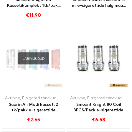
Kassetikomplekt 1tk/pakk
ml e-sigarettide hulgimüük
E-sigarettide hulgimüük丨
丨Kohandatud
€
11.90
Kohandatud
LÄBIMÜÜDUD
Aktiivne
,
E-sigareti tarvikud
,
Mod
,
Aurusti
Aktiivne
,
E-sigareti tarvikud
,
Auru
Suorin Air Modi kassett 2
Smoant Knight 80 Coil
tk/pakk e-sigarettide
3PCS/Pack e-sigarettide
hulgimüük 丨 kohandatud
hulgimüük丨Kohandatud
€
2.65
€
6.58