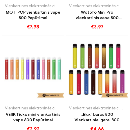
Vienkartinės elektroninės cigaretės
Vienkartinės elektroninės cigaretės
MOTI POP vienkartinis vape
Wotofo Mini Pro
800 Papūtimai
vienkartinis vape 800
Papūtimai / 575 Papūtimai
€
7.98
€
3.97
Vienkartinės elektroninės cigaretės
Vienkartinės elektroninės cigaretės
VEIIK Ticko mini vienkartinis
„Elux“ baras 800
vape 800 Papūtimai
Vienkartiniai garai 800
Papūtimai
€
3.92
€
4.66