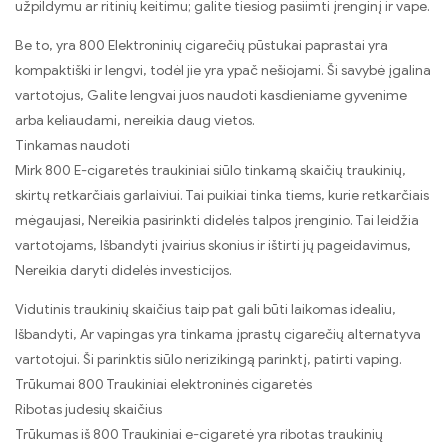
užpildymu ar ritinių keitimu; galite tiesiog pasiimti įrenginį ir vape.
Be to, yra 800 Elektroninių cigarečių pūstukai paprastai yra
kompaktiški ir lengvi, todėl jie yra ypač nešiojami. Ši savybė įgalina
vartotojus, Galite lengvai juos naudoti kasdieniame gyvenime
arba keliaudami, nereikia daug vietos.
Tinkamas naudoti
Mirk 800 E-cigaretės traukiniai siūlo tinkamą skaičių traukinių,
skirtų retkarčiais garlaiviui. Tai puikiai tinka tiems, kurie retkarčiais
mėgaujasi, Nereikia pasirinkti didelės talpos įrenginio. Tai leidžia
vartotojams, Išbandyti įvairius skonius ir ištirti jų pageidavimus,
Nereikia daryti didelės investicijos.
Vidutinis traukinių skaičius taip pat gali būti laikomas idealiu,
Išbandyti, Ar vapingas yra tinkama įprastų cigarečių alternatyva
vartotojui. Ši parinktis siūlo nerizikingą parinktį, patirti vaping.
Trūkumai 800 Traukiniai elektroninės cigaretės
Ribotas judesių skaičius
Trūkumas iš 800 Traukiniai e-cigaretė yra ribotas traukinių