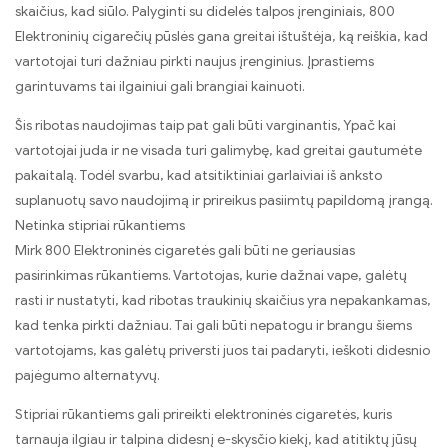
skaičius, kad siūlo. Palyginti su didelės talpos įrenginiais, 800
Elektroninių cigarečių pūslės gana greitai ištuštėja, ką reiškia, kad
vartotojai turi dažniau pirkti naujus įrenginius. Įprastiems
garintuvams tai ilgainiui gali brangiai kainuoti.
Šis ribotas naudojimas taip pat gali būti varginantis, Ypač kai
vartotojai juda ir ne visada turi galimybę, kad greitai gautumėte
pakaitalą. Todėl svarbu, kad atsitiktiniai garlaiviai iš anksto
suplanuotų savo naudojimą ir prireikus pasiimtų papildomą įrangą.
Netinka stipriai rūkantiems
Mirk 800 Elektroninės cigaretės gali būti ne geriausias
pasirinkimas rūkantiems. Vartotojas, kurie dažnai vape, galėtų
rasti ir nustatyti, kad ribotas traukinių skaičius yra nepakankamas,
kad tenka pirkti dažniau. Tai gali būti nepatogu ir brangu šiems
vartotojams, kas galėtų priversti juos tai padaryti, ieškoti didesnio
pajėgumo alternatyvų.
Stipriai rūkantiems gali prireikti elektroninės cigaretės, kuris
tarnauja ilgiau ir talpina didesnį e-skysčio kiekį, kad atitiktų jūsų