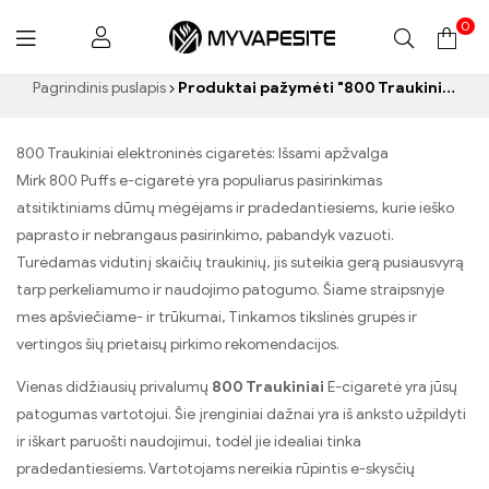
0
Myvapesite.de
Pagrindinis puslapis
Produktai pažymėti "800 Traukiniai elektroninės cigaretės”
800 Traukiniai elektroninės cigaretės: Išsami apžvalga
Mirk 800 Puffs e-cigaretė yra populiarus pasirinkimas
atsitiktiniams dūmų mėgėjams ir pradedantiesiems, kurie ieško
paprasto ir nebrangaus pasirinkimo, pabandyk vazuoti.
Turėdamas vidutinį skaičių traukinių, jis suteikia gerą pusiausvyrą
tarp perkeliamumo ir naudojimo patogumo. Šiame straipsnyje
mes apšviečiame- ir trūkumai, Tinkamos tikslinės grupės ir
vertingos šių prietaisų pirkimo rekomendacijos.
Vienas didžiausių privalumų
800 Traukiniai
E-cigaretė yra jūsų
patogumas vartotojui. Šie įrenginiai dažnai yra iš anksto užpildyti
ir iškart paruošti naudojimui, todėl jie idealiai tinka
pradedantiesiems. Vartotojams nereikia rūpintis e-skysčių