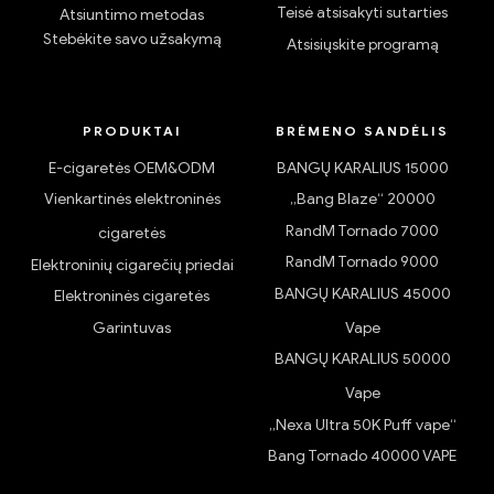
Teisė atsisakyti sutarties
Atsiuntimo metodas
Stebėkite savo užsakymą
Atsisiųskite programą
PRODUKTAI
BRĖMENO SANDĖLIS
E-cigaretės OEM&ODM
BANGŲ KARALIUS 15000
Vienkartinės elektroninės
„Bang Blaze“ 20000
RandM Tornado 7000
cigaretės
RandM Tornado 9000
Elektroninių cigarečių priedai
BANGŲ KARALIUS 45000
Elektroninės cigaretės
Garintuvas
Vape
BANGŲ KARALIUS 50000
Vape
„Nexa Ultra 50K Puff vape“
Bang Tornado 40000 VAPE