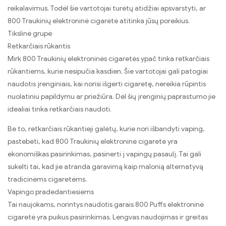
reikalavimus. Todėl šie vartotojai turėtų atidžiai apsvarstyti, ar
800 Traukinių elektroninė cigaretė atitinka jūsų poreikius.
Tikslinė grupė
Retkarčiais rūkantis
Mirk 800 Traukinių elektroninės cigaretės ypač tinka retkarčiais
rūkantiems, kurie nesipučia kasdien. Šie vartotojai gali patogiai
naudotis įrenginiais, kai norisi išgerti cigaretę, nereikia rūpintis
nuolatiniu papildymu ar priežiūra. Dėl šių įrenginių paprastumo jie
idealiai tinka retkarčiais naudoti.
Be to, retkarčiais rūkantieji galėtų, kurie nori išbandyti vaping,
pastebėti, kad 800 Traukinių elektroninė cigaretė yra
ekonomiškas pasirinkimas, pasinerti į vapingų pasaulį. Tai gali
sukelti tai, kad jie atranda garavimą kaip malonią alternatyvą
tradicinėms cigaretėms.
Vapingo pradedantiesiems
Tai naujokams, norintys naudotis garais 800 Puffs elektroninė
cigaretė yra puikus pasirinkimas. Lengvas naudojimas ir greitas