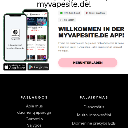
myvapesite.de!
PASLAUGOS
PALAIKYMAS
Apie mus
Dienoraštis
duomenų apsauga
Muitai ir mokesčiai
Garantija
Didmeninė prekyba B2B
Sąlygos