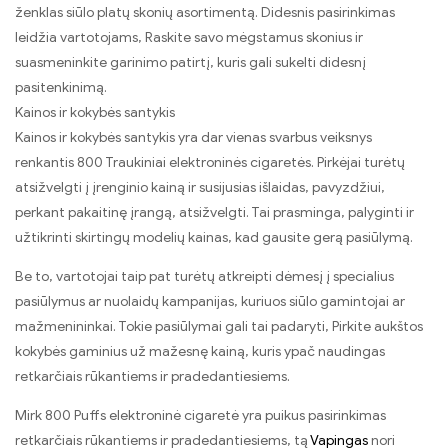
ženklas siūlo platų skonių asortimentą. Didesnis pasirinkimas
leidžia vartotojams, Raskite savo mėgstamus skonius ir
suasmeninkite garinimo patirtį, kuris gali sukelti didesnį
pasitenkinimą.
Kainos ir kokybės santykis
Kainos ir kokybės santykis yra dar vienas svarbus veiksnys
renkantis 800 Traukiniai elektroninės cigaretės. Pirkėjai turėtų
atsižvelgti į įrenginio kainą ir susijusias išlaidas, pavyzdžiui,
perkant pakaitinę įrangą, atsižvelgti. Tai prasminga, palyginti ir
užtikrinti skirtingų modelių kainas, kad gausite gerą pasiūlymą.
Be to, vartotojai taip pat turėtų atkreipti dėmesį į specialius
pasiūlymus ar nuolaidų kampanijas, kuriuos siūlo gamintojai ar
mažmenininkai. Tokie pasiūlymai gali tai padaryti, Pirkite aukštos
kokybės gaminius už mažesnę kainą, kuris ypač naudingas
retkarčiais rūkantiems ir pradedantiesiems.
Mirk 800 Puffs elektroninė cigaretė yra puikus pasirinkimas
retkarčiais rūkantiems ir pradedantiesiems, tą
Vapingas
nori