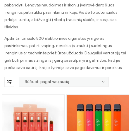
pabandyti. Lengvas naudojimas ir skonių įvairovė daro šiuos
įrenginius patraukliu pasirinkimu rinkoje. Vis dėlto potencialūs
pirkėjai turėtų atsižvelgti į ribotą traukinių skaičių ir susijusias
išlaidas.
Apskritai tai siūlo 800 Elektroninės cigaretės yra geras
pasirinkimas, patirti vaping, nereikia įsitraukti į sudėtingus
įrenginius ar techninės priežiūros užduotis. Daugeliui vartotojų tai
gali būti pirmasis žingsnis į garų pasaulį, ir yra galimybė, kad jie
plečia savo patirtį, kai jie tyrinėja savo pageidavimus ir poreikius.