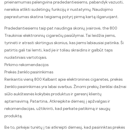
prieinamumas palengvina pradedantiesiems, pabandyk vazuoti,
nereikia atlikti sudėtingų funkcijų ir nustatymų. Naudojimo
paprastumas skatina teigiamą potyrį pirmą kartą išgaruojant.
Pradedantiesiems taip pat naudinga skonių įvairovė, the 800
Traukiniai elektroninių cigarečių pasiūlymai. Tai leidžia jiems,
tyrinėti ir atrasti skirtingus skonius, kas jiems labiausiai patinka. Ši
patirtis gali tai lemti, kad jie ir toliau skraidins ir galbūt taps
nuolatiniais vartotojais.
Pirkimo rekomendacijos
Prekės ženklo pasirinkimas
Renkantis vieną 800 Kalbant apie elektronines cigaretes, prekės
ženklo pasirinkimas yra labai svarbus. Žinomi prekių ženklai dažnai
siūlo aukštesnės kokybės produktus ir geresnį klientų
aptarnavimą. Patartina, Atkreipkite dėmesį į apžvalgas ir
rekomendacijas, užtikrinti, kad perkate patikimą ir saugų
produktą.
Be to, pirkėjai turėtų į tai atkreipti dėmesį, kad pasirinktas prekės