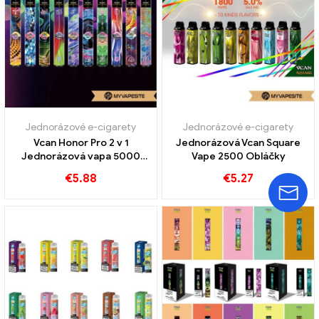
Jednorázové e-cigarety
Jednorázové e-cigarety
Vcan Honor Pro 2 v 1
Jednorázová Vcan Square
Jednorázová vapa 5000
Vape 2500 Obláčky
Obláčky
€
5.88
€
5.27