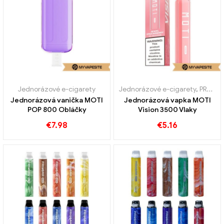
Jednorázové e-cigarety
Jednorázové e-cigarety
,
PRODEJ %
Jednorázová vanička MOTI
Jednorázová vapka MOTI
POP 800 Obláčky
Vision 3500 Vlaky
€
7.98
€
5.16