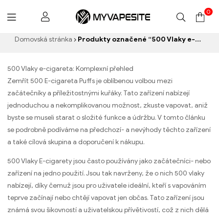
0
Myvapesite.de
Domovská stránka
Produkty označené “500 Vlaky e-cigareta”
500 Vlaky e-cigareta: Komplexní přehled
Zemřít 500 E-cigareta Puffs je oblíbenou volbou mezi
začátečníky a příležitostnými kuřáky. Tato zařízení nabízejí
jednoduchou a nekomplikovanou možnost, zkuste vapovat, aniž
byste se museli starat o složité funkce a údržbu. V tomto článku
se podrobně podíváme na předchozí- a nevýhody těchto zařízení
a také cílová skupina a doporučení k nákupu.
500 Vlaky E-cigarety jsou často používány jako začátečníci- nebo
zařízení na jedno použití. Jsou tak navrženy, že o nich 500 vlaky
nabízejí, díky čemuž jsou pro uživatele ideální, kteří s vapováním
teprve začínají nebo chtějí vapovat jen občas. Tato zařízení jsou
známá svou šikovností a uživatelskou přívětivostí, což z nich dělá