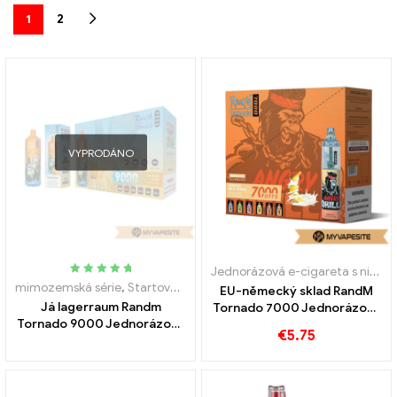
1
2
VYPRODÁNO
Jednorázová e-cigareta s nikotinem
Hodnoceno
mimozemská série
,
Startovací sada e-cigaret
,
Jednorázové e-ciga
EU-německý sklad RandM
5.00
mimo 5
Já lagerraum Randm
Tornado 7000 Jednorázová
Tornado 9000 Jednorázová
vapa 7000 Obláčky
€
5.75
vapa 9000 Obláčky