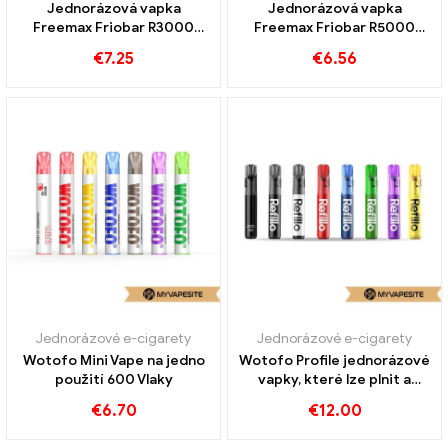
Jednorázová vapka
Jednorázová vapka
Freemax Friobar R3000
Freemax Friobar R5000
3000 Vlaky
5000 Vlaky
€
7.25
€
6.56
Jednorázové e-cigarety
Jednorázové e-cigarety
Wotofo Mini Vape na jedno
Wotofo Profile jednorázové
použití 600 Vlaky
vapky, které lze plnit a
dobíjet
€
6.70
€
12.00