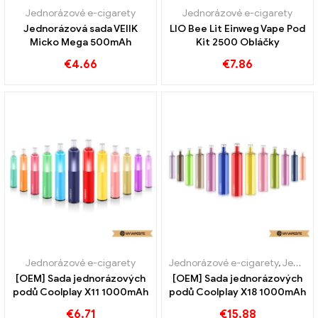
Jednorázové e-cigarety
Jednorázové e-cigarety
Jednorázová sada VEIIK
LIO Bee Lit Einweg Vape Pod
Micko Mega 500mAh
Kit 2500 Obláčky
€
4.66
€
7.86
Jednorázové e-cigarety
Jednorázové e-cigarety
,
Jednorázové e-cigarety Švédsko
[OEM] Sada jednorázových
[OEM] Sada jednorázových
podů Coolplay X11 1000mAh
podů Coolplay X18 1000mAh
€
6.71
€
15.88