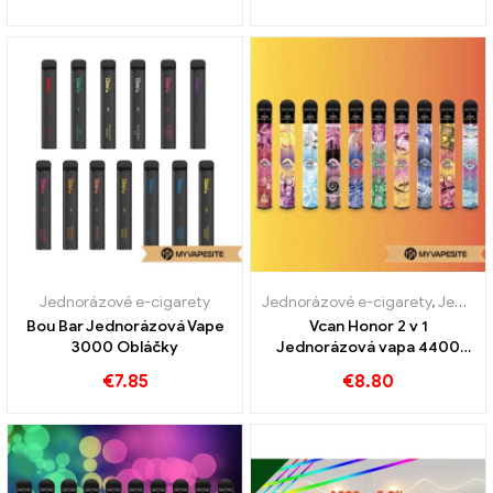
Jednorázové e-cigarety
Jednorázové e-cigarety
,
Jednorázové e-cigarety Rakousko
Bou Bar Jednorázová Vape
Vcan Honor 2 v 1
3000 Obláčky
Jednorázová vapa 4400
Obláčky
€
7.85
€
8.80