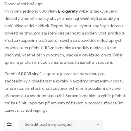
Doporučení k nákupu
Při výběru jednoho 500 Vlaky
E-cigarety
Výběr značky je velmi
důležitý. Známé značky obvykle nabízejí kvalitnější produkty a
lepší uživatelský zážitek. Doporučuje se, vybrat značky s dobrou
pověstí na trhu, pro zajištění bezpečnosti a spolehlivosti produktu
Před zakoupením je důležité, abyste se dozvěděli o dostupných
možnostech příchutí. Různé značky a modely nabízejí různé
příchutě, včetně těch ovocných, sladké a osvěžující chuti. Výběr
správné příchutě může výrazně zlepšit zážitek z vapování.
Zemřít
500 Vlaky
E-cigareta je praktickou volbou pro
začátečníky a příležitostné kuřáky. Navzdory omezením v počtu
tahů a rozmanitosti chutí zůstává extrémně populární díky své
přenosnosti a snadnému použití. Správné značky- a výběr příchutí
může učinit vapování příjemným zážitkem a pomoci uživatelům,
užívat si výhod vapingu.