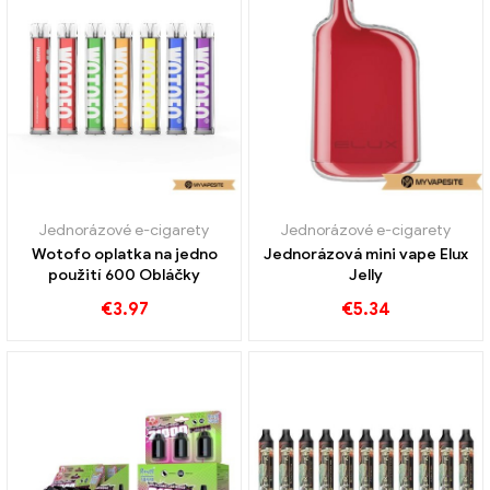
Jednorázové e-cigarety
Jednorázové e-cigarety
Wotofo oplatka na jedno
Jednorázová mini vape Elux
použití 600 Obláčky
Jelly
€
3.97
€
5.34