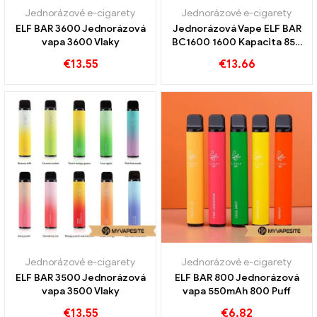
Jednorázové e-cigarety
Jednorázové e-cigarety
ELF BAR 3600 Jednorázová
Jednorázová Vape ELF BAR
vapa 3600 Vlaky
BC1600 1600 Kapacita 850
mAh
€
13.55
€
13.66
Jednorázové e-cigarety
Jednorázové e-cigarety
ELF BAR 3500 Jednorázová
ELF BAR 800 Jednorázová
vapa 3500 Vlaky
vapa 550mAh 800 Puff
€
13.55
€
6.82