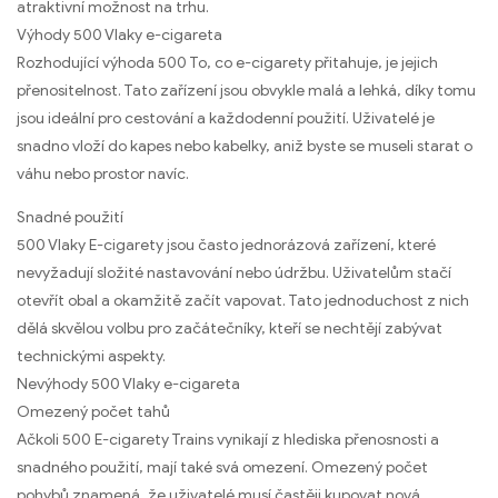
atraktivní možnost na trhu.
Výhody 500 Vlaky e-cigareta
Rozhodující výhoda 500 To, co e-cigarety přitahuje, je jejich
přenositelnost. Tato zařízení jsou obvykle malá a lehká, díky tomu
jsou ideální pro cestování a každodenní použití. Uživatelé je
snadno vloží do kapes nebo kabelky, aniž byste se museli starat o
váhu nebo prostor navíc.
Snadné použití
500 Vlaky E-cigarety jsou často jednorázová zařízení, které
nevyžadují složité nastavování nebo údržbu. Uživatelům stačí
otevřít obal a okamžitě začít vapovat. Tato jednoduchost z nich
dělá skvělou volbu pro začátečníky, kteří se nechtějí zabývat
technickými aspekty.
Nevýhody 500 Vlaky e-cigareta
Omezený počet tahů
Ačkoli 500 E-cigarety Trains vynikají z hlediska přenosnosti a
snadného použití, mají také svá omezení. Omezený počet
pohybů znamená, že uživatelé musí častěji kupovat nová