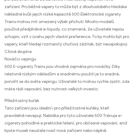
zařízení. Pro běžné vapery to může být z dlouhodobého hlediska
nákladné kvůli jejich nízké kapacitě 500 Elektronické cigarety
Trains mohou mít omezený výběr příchutí. Mnoho modelů
používá předplněné e-liquidy, co znamená, že uživatelé nejsou
schopni, vzít v úvahu jejich vlastní preference. To by mohlo být pro
vapery, kteří hledají rozmanitý chuťový zážitek, být neuspokojivý.
Cílová skupina
Nováčci vapingu
500 E-cigarety Trains jsou vhodné zejména pro nováčky. Díky
relativně nízkým nákladům a snadnému použití je to snadné,
ponořit se do světa vapingu. Uživatelé to mohou rychle zjistit, zda
máte rádi vapování, bez nutnosti velkých investic.
Příležitostný kuřák
Tato zařízení jsou ideální i pro příležitostné kuřáky, kteří
pravidelně nevapují. Nabídka pro tyto uživatele 500 Trénuje e-
cigarety pohodlné a praktické řešení, pro občasné vapování, aniž
byste museli neustále nosit nová zařízení nebo náplně.