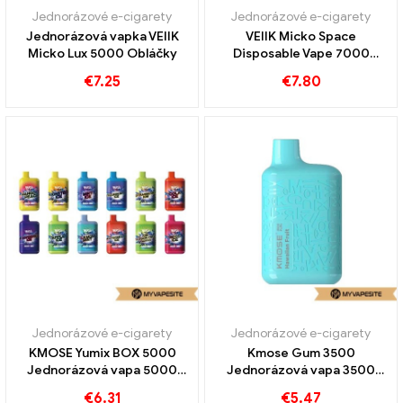
Jednorázové e-cigarety
Jednorázové e-cigarety
Jednorázová vapka VEIIK
VEIIK Micko Space
Micko Lux 5000 Obláčky
Disposable Vape 7000
Obláčky
€
7.25
€
7.80
Jednorázové e-cigarety
Jednorázové e-cigarety
KMOSE Yumix BOX 5000
Kmose Gum 3500
Jednorázová vapa 5000
Jednorázová vapa 3500
Obláčky
Obláčky
€
6.31
€
5.47