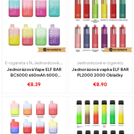
E-cigareta s N
,
Jednorázové e-cigarety
Jednorázové e-cigarety
,
Bezcelní zboží
Jednorázová Vape ELF BAR
Jednorázová vapka ELF BAR
BC5000 650mAh 5000
PL2000 2000 Obláčky
Obláčky
€
8.39
€
8.90