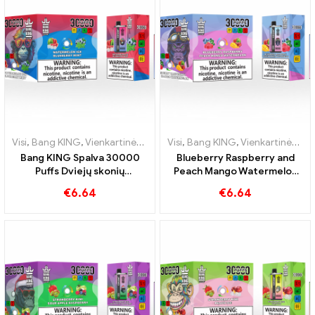
Visi
,
Bang KING
,
Vienkartinės elektroninės cigaretės Lietuva
Visi
,
Bang KING
,
Vienkartinės elektroninės cigaretės Lietuva
,
Vienkar
Bang KING Spalva 30000
Blueberry Raspberry and
Puffs Dviejų skonių
Peach Mango Watermelon
vienkartinis prietaisas
Bang KING spalva 30000
€
6.64
€
6.64
Puikus mėlynių aviečių ir
Dviejų skonių vienkartinis
persikų mango arbūzo
prietaisas Puffs
derinys
VIENKARTINĖS E-CIGARETES
Puikus derinys