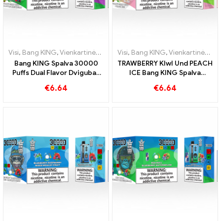
Visi
,
Bang KING
,
Vienkartinės elektroninės cigaretės Lietuva
Visi
,
Bang KING
,
Vienkartinės elektroninės cigaretės Lietuva
,
Vienkar
Bang KING Spalva 30000
TRAWBERRY KIwI Und PEACH
Puffs Dual Flavor Dvigubas
ICE Bang KING Spalva
malonumas su braškiniais
30000 Puffs vienkartinė e-
€
6.64
€
6.64
kiviais ir rūgščiomis obuolių
cigaretė – dvigubas skonis
avietėmis
– unikalus garinimas