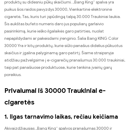
produktų su didesniu pūkų skaičiumi. „Bang King“ spalva yra
puikus šios raidos pavyzdys 30000, Vienkartinė elektroninė
cigaretė, Tas, kuris turi įspūdingą talpą 30.000 Traukiniai laukia.
Šis aukštas bufeto numeris daro jus populiarų garlaivio
pasirinkimą, kurie ieško ilgalaikės garo patirties, nuolat
nepapildydami ar pakeisdami įrenginio. Šalia Bang KING Color
30000 Yra ir kitų produktų, kurie siūlo panašius didelius pūkuotus
skaičius ir įgalina palyginamą garo patirtį. Šiame straipsnyje
atidžiau pažvelgsime į e-cigarečių pranašumus 30.000 traukiniai,
taip pat panašiuose produktuose, kurie tenkina įvairių garų
poreikius.
Privalumai iš 30000 Traukiniai e-
cigaretės
1. Ilgas tarnavimo laikas, rečiau keičiama
Akivaizdžiausias „Bang King“ spalvos pranašumas 30000 ir