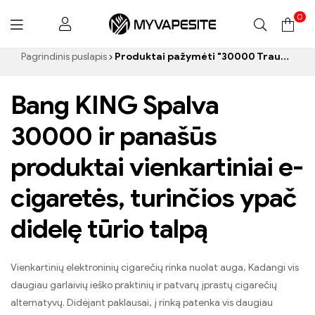
0
Myvapesite.de
Pagrindinis puslapis
Produktai pažymėti "30000 Traukiniai elektroninės cigaretės”
Bang KING Spalva
30000 ir panašūs
produktai vienkartiniai e-
cigaretės, turinčios ypač
didelę tūrio talpą
Vienkartinių elektroninių cigarečių rinka nuolat auga, Kadangi vis
daugiau garlaivių ieško praktinių ir patvarų įprastų cigarečių
alternatyvų. Didėjant paklausai, į rinką patenka vis daugiau