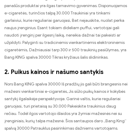
panašūs produktai yra ilgas tarnavimo gyvenimas. Disponuojamos
e-cigaretės, turinčios talpą 30.000 Traukiniai yra tinkami
garlaiviui, kurie reguliariai garuojasi, Bet nejauskite, nuolat perka
naujus įrenginius. Esant tokiam dideliam puffui, vartotojai gali
naudoti įrenginį per ilgesnį laiką, nereikia dažnai tai pakeisti ar
užpildyti. Palyginti su tradicinėmis vienkartinėmis elektroninėmis
cigaretėmis, Dažniausiai tarp 300 ir 500 traukinių pasiūlymas, yra
Bang KING spalva 30000 Tikras kryžiaus šalis slidininkas.
2. Puikus kainos ir našumo santykis
Nors Bang KING spalva 30000 Iš pradžių jis gali būti brangesnis nei
mažesni vienkartiniai e-cigaretės, Jis siūlo puikų kainos ir kokybės
santykį ilgalaikėje perspektyvoje. Garinė valtis, kurie reguliariai
garuojasi, turi prietaisą su 30.000 Pakeiskite traukinius daug
rečiau. Todėl ilgos vartotojo išlaidos yra žymiai mažesnės nei su
įrenginiais, kurių talpa mažesnė. Šios santaupos daro „Bang King“
spalvą 30000 Patrauklus pasirinkimas dažniems vartotojams.