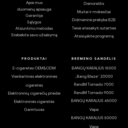
Apie mus
Dienoraštis
duomenų apsauga
Muitai ir mokesčiai
Garantija
Didmeninė prekyba B2B
Sąlygos
Teisė atsisakyti sutarties
Atsiuntimo metodas
Stebėkite savo užsakymą
Atsisiųskite programą
PRODUKTAI
BRĖMENO SANDĖLIS
E-cigaretės OEM&ODM
BANGŲ KARALIUS 15000
Vienkartinės elektroninės
„Bang Blaze“ 20000
RandM Tornado 7000
cigaretės
RandM Tornado 9000
Elektroninių cigarečių priedai
BANGŲ KARALIUS 45000
Elektroninės cigaretės
Garintuvas
Vape
BANGŲ KARALIUS 50000
Vape