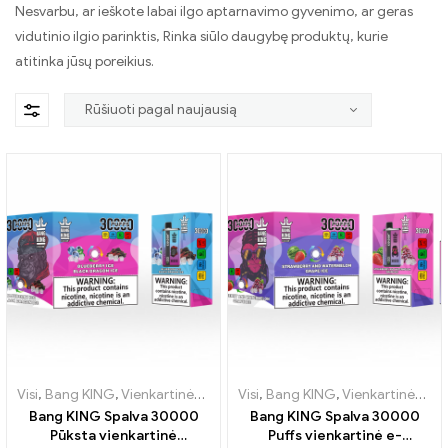
Nesvarbu, ar ieškote labai ilgo aptarnavimo gyvenimo, ar geras
vidutinio ilgio parinktis, Rinka siūlo daugybę produktų, kurie
atitinka jūsų poreikius.
Visi
,
Bang KING
,
Vienkartinės elektroninės cigaretės Lietuva
Visi
,
Bang KING
,
Vienkartinės elektroninės cigaretės Lietuva
,
Vienkar
Bang KING Spalva 30000
Bang KING Spalva 30000
Pūksta vienkartinė
Puffs vienkartinė e-