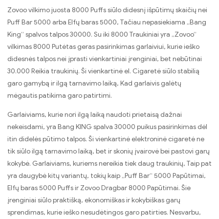
Zovoo vilkimo juosta 8000 Puffs siūlo didesnį išpūtimų skaičių nei
Puff Bar 5000 arba Elfų baras 5000, Tačiau nepasiekiama „Bang
King“ spalvos talpos 30000. Su iki 8000 Traukiniai yra „Zovoo“
vilkimas 8000 Putėtas geras pasirinkimas garlaiviui, kurie ieško
didesnės talpos nei įprasti vienkartiniai įrenginiai, bet nebūtinai
30.000 Reikia traukinių. Ši vienkartinė el. Cigaretė siūlo stabilią
garo gamybą ir ilgą tarnavimo laiką, Kad garlaivis galėtų
mėgautis patikima garo patirtimi.
Garlaiviams, kurie nori ilgą laiką naudoti prietaisą dažnai
nekeisdami, yra Bang KING spalva 30000 puikus pasirinkimas dėl
itin didelės pūtimo talpos. Ši vienkartinė elektroninė cigaretė ne
tik siūlo ilgą tarnavimo laiką, bet ir skonių įvairovė bei pastovi garų
kokybė. Garlaiviams, kuriems nereikia tiek daug traukinių, Taip pat
yra daugybė kitų variantų, tokių kaip „Puff Bar“ 5000 Papūtimai,
Elfų baras 5000 Puffs ir Zovoo Dragbar 8000 Papūtimai. Šie
įrenginiai siūlo praktišką, ekonomiškas ir kokybiškas garų
sprendimas, kurie ieško nesudėtingos garo patirties. Nesvarbu,