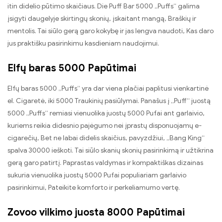
itin didelio pūtimo skaičiaus. Die Puff Bar 5000 „Puffs“ galima
įsigyti daugelyje skirtingų skonių, įskaitant mangą, Braškių ir
mentolis. Tai siūlo gerą garo kokybę ir jas lengva naudoti, Kas daro
jus praktišku pasirinkimu kasdieniam naudojimui.
Elfų baras 5000 Papūtimai
Elfų baras 5000 „Puffs“ yra dar viena plačiai paplitusi vienkartinė
el. Cigaretė, iki 5000 Traukinių pasiūlymai. Panašus į „Puff“ juostą
5000 „Puffs“ remiasi vienuolika juostų 5000 Pufai ant garlaivio,
kuriems reikia didesnio pajėgumo nei įprastų disponuojamų e-
cigarečių, Bet ne labai didelis skaičius, pavyzdžiui, „Bang King“
spalva 30000 ieškoti. Tai siūlo skanių skonių pasirinkimą ir užtikrina
gerą garo patirtį. Paprastas valdymas ir kompaktiškas dizainas
sukuria vienuolika juostų 5000 Pufai populiariam garlaivio
pasirinkimui, Pateikite komforto ir perkeliamumo vertę.
Zovoo vilkimo juosta 8000 Papūtimai