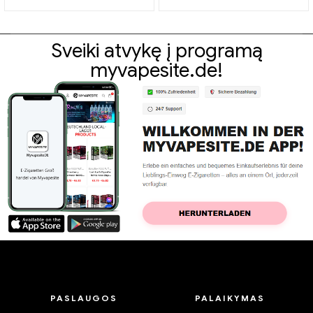
Braškių bananas Bang KING
vienkartinė elektroninė
spalvos
cigaretė
Sveiki atvykę į programą
myvapesite.de!
PASLAUGOS
PALAIKYMAS