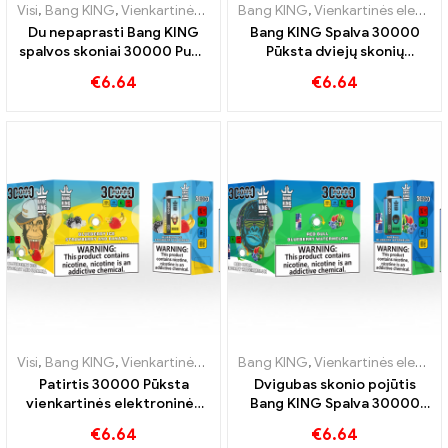
Visi
,
Bang KING
,
Vienkartinės elektroninės cigaretės Lietuva
Bang KING
,
Vienkartinės elektroninės cigaretės Lietuva
,
Vienkar
Du nepaprasti Bang KING
Bang KING Spalva 30000
spalvos skoniai 30000 Puffs
Pūksta dviejų skonių
E-Zigarette mėlynių aviečių
vienkartinė cigaretė Red
€
6.64
€
6.64
mišrus ir supelijęs vaisius
Bull Energy Watermelon
Bubble Gum Sweet
Visi
,
Bang KING
,
Vienkartinės elektroninės cigaretės Lietuva
Bang KING
,
Vienkartinės elektroninės cigaretės
,
Vienkar
Patirtis 30000 Pūksta
Dvigubas skonio pojūtis
vienkartinės elektroninės
Bang KING Spalva 30000
cigaretės – tikras
Puffs Red Bull ir Blueberry
€
6.64
€
6.64
malonumas Blueberry Ice ir
Watermelon 30000 Pūksta