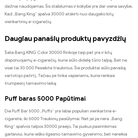
dažnai naudojamas. Šis stabilumas ir kokybė yra dar viena savybė,
Kad „Bang King“ spalva 30000 atskirti nuo daugelio kitų
vienkartinių e-cigarečių.
Daugiau panašių produktų pavyzdžių
Šalia Bang KING Color 30000 Rinkoje taip pat yra ir kitų
disponuojamų e-cigarečių, kurie siūlo didelę tūrio talpą, Bet ne
visai tai 30.000 Pasiekite traukinius. Šie produktai siūlo panašią
vartotojo patirtį, Tačiau jie tinka vaperiams, kurie renkasi
trumpesnį tarnavimo laiką.
Puff baras 5000 Papūtimai
Die Puff Bar 5000 „Puffs“ yra labai populiari vienkartinė e-
cigaretė, iki 5000 Traukinių pasiūlymai. Net jei jie nėra „Bang
King“ spalvos talpos 30000 praėjo, Tai puikus pasirinkimas
garlaiviui, kurie ieško ilgesnio tarnavimo gyvenimo, bet nereikia