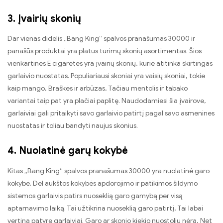
3. Įvairių skonių
Dar vienas didelis „Bang King“ spalvos pranašumas 30000 ir
panašūs produktai yra platus turimų skonių asortimentas. Šios
vienkartinės E cigaretės yra įvairių skonių, kurie atitinka skirtingas
garlaivio nuostatas. Populiariausi skoniai yra vaisių skoniai, tokie
kaip mango, Braškės ir arbūzas, Tačiau mentolis ir tabako
variantai taip pat yra plačiai paplitę. Naudodamiesi šia įvairove,
garlaiviai gali pritaikyti savo garlaivio patirtį pagal savo asmenines
nuostatas ir toliau bandyti naujus skonius.
4. Nuolatinė garų kokybė
Kitas „Bang King“ spalvos pranašumas 30000 yra nuolatinė garo
kokybė. Dėl aukštos kokybės apdorojimo ir patikimos šildymo
sistemos garlaivis patirs nuoseklią garo gamybą per visą
aptarnavimo laiką. Tai užtikrina nuoseklią garo patirtį, Tai labai
vertina patyrę garlaiviai. Garo ar skonio kiekio nuostolių nėra, Net