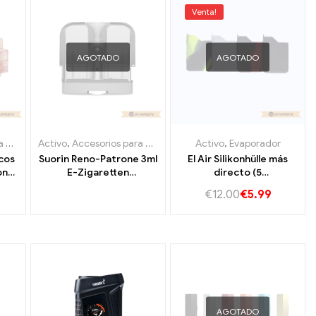
Venta!
AGOTADO
AGOTADO
icos
Activo
,
Accesorios para cigarrillos electrónicos
,
Evaporador
Activo
,
Evaporador
,
Evaporador
icos
Suorin Reno-Patrone 3ml
El Air Silikonhülle más
on
E-Zigaretten
directo (5
de 2
Großhandel丨
pieza/paquete)
€
12.00
€
5.99
r
Personalizado
Cigarrillos electrónicos
por
al por mayor 丨
dos
Personalizado
rador
AGOTADO