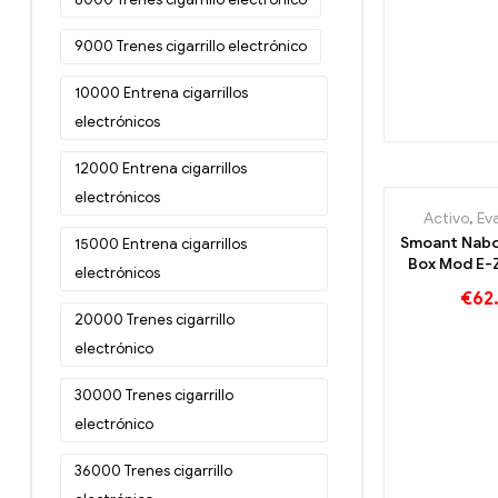
9000 Trenes cigarrillo electrónico
10000 Entrena cigarrillos
electrónicos
12000 Entrena cigarrillos
electrónicos
Activo
,
Ev
Smoant Nab
15000 Entrena cigarrillos
Box Mod E-
electrónicos
Großha
€
62
Persona
20000 Trenes cigarrillo
electrónico
30000 Trenes cigarrillo
electrónico
36000 Trenes cigarrillo