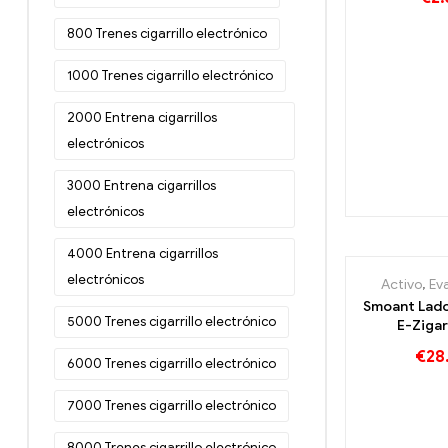
electrónic
mayor 丨 Per
800 Trenes cigarrillo electrónico
1000 Trenes cigarrillo electrónico
2000 Entrena cigarrillos
electrónicos
3000 Entrena cigarrillos
electrónicos
4000 Entrena cigarrillos
electrónicos
Activo
,
Ev
Smoant Lad
5000 Trenes cigarrillo electrónico
E-Ziga
Großha
€
28
6000 Trenes cigarrillo electrónico
Persona
7000 Trenes cigarrillo electrónico
8000 Trenes cigarrillo electrónico