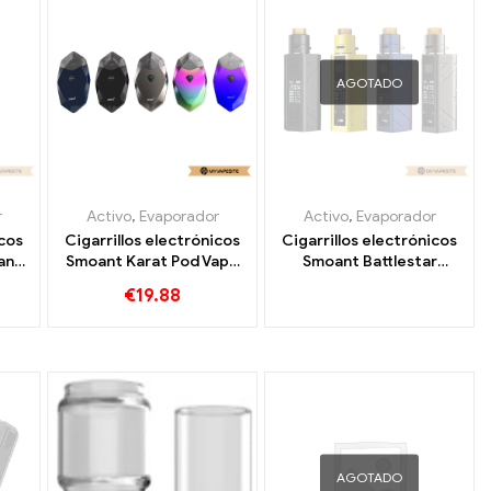
AGOTADO
r
Activo
,
Evaporador
Activo
,
Evaporador
icos
Cigarrillos electrónicos
Cigarrillos electrónicos
ano
Smoant Karat Pod Vape
Smoant Battlestar
or
Kit 370mAh al por mayor,
Squonker 200W Kit al
€
19.88
dos
personalizados
por mayor,
personalizados
AGOTADO