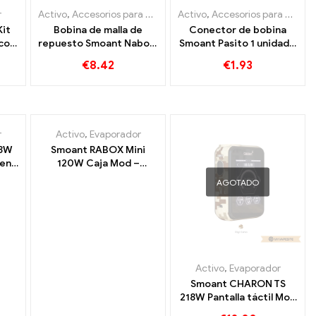
r
rador
Activo
,
Accesorios para cigarrillos electrónicos
Activo
,
Accesorios para cigarrillos electrónicos
,
Evaporador
it
Bobina de malla de
Conector de bobina
icos
repuesto Smoant Naboo,
Smoant Pasito 1 unidad /
r 丨
3 unidades por paquete,
paquete Cigarrillos
€
8.42
€
1.93
cigarrillos electrónicos
electrónicos al por
al por mayor,
mayor 丨 Personalizado
personalizados
AGOTADO
r
Activo
,
Evaporador
18W
Smoant RABOX Mini
ten
120W Caja Mod –
3300cigarrillos
AGOTADO
electrónicos mah al por
mayor 丨 Personalizado
Activo
,
Evaporador
Smoant CHARON TS
218W Pantalla táctil Mod
E Cigarrillos al por mayor,