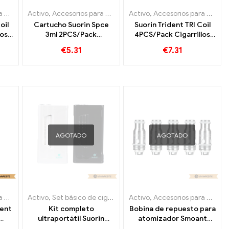
icos
rador
Activo
,
Accesorios para cigarrillos electrónicos
,
Evaporador
Activo
,
Accesorios para cigarrillos electrónicos
,
Evaporador
oil
Cartucho Suorin Spce
Suorin Trident TRI Coil
los
3ml 2PCS/Pack
4PCS/Pack Cigarrillos
r
Cigarrillos electrónicos
electrónicos al por
€
5.31
€
7.31
ado
al por mayor 丨
mayor 丨Personalizado
Personalizado
AGOTADO
AGOTADO
icos
Activo
,
Set básico de cigarrillos electrónicos
,
Evaporador
Activo
,
Accesorios para cigarrillos electrónicos
,
Evaporador
dent
Kit completo
Bobina de repuesto para
ultraportátil Suorin
atomizador Smoant
r
iShare con cigarrillos
Campbel, 0,2 ohm, 5