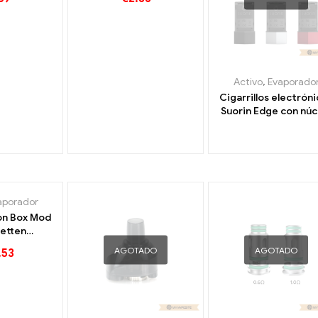
os al por
Cigarrillos electrónicos
sonalizado
al por mayor 丨
Personalizado
Activo
,
Evaporado
Cigarrillos electrón
Suorin Edge con núc
de batería extraíble
230 mAh al por may
personalizados
aporador
on Box Mod
retten
ndel丨
AGOTADO
AGOTADO
.53
lizado