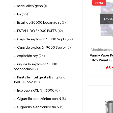
Venta!
serie-alienígena
(1)
En
(55)
AGOT
Estallido 20000 bocanadas
(3)
ESTALLIDO 36000 PUFFS
(12)
Caja de explosión 15000 Soplo
(22)
Caja de explosión 9000 Soplo
(12)
Modificación
Vandy Vape P
explosión rey
(26)
Box Panel E
rey de la explosión 15000
Großha
€
5.
bocanadas
(19)
Persona
Pantalla inteligente Bang King
15000 Soplo
(10)
Explosión XXL NT15000
(0)
Cigarrillo electrónico con N
(8)
Cigarrillo electrónico sin N
(1)