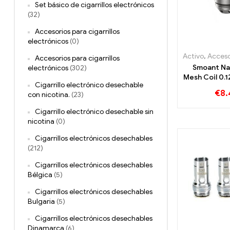
Set básico de cigarrillos electrónicos
(32)
Accesorios para cigarrillos
electrónicos
(0)
Activo
,
Accesorios para 
Accesorios para cigarrillos
Smoant Na
electrónicos
(302)
Mesh Coil 0.
Cigarrillo electrónico desechable
pack Ciga
€
8.
con nicotina.
(23)
electrónic
mayor 丨 Per
Cigarrillo electrónico desechable sin
nicotina
(0)
Cigarrillos electrónicos desechables
(212)
Cigarrillos electrónicos desechables
Bélgica
(5)
Cigarrillos electrónicos desechables
Bulgaria
(5)
Cigarrillos electrónicos desechables
Dinamarca
(6)