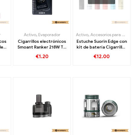
r
Activo
,
Evaporador
Activo
,
Accesorios para cigarrillos electrónicos
icos
Cigarrillos electrónicos
Estuche Suorin Edge con
leo
Smoant Ranker 218W TC
kit de batería Cigarrillos
 de
Box Mod al por mayor,
electrónicos de 230 mAh
€
1.20
€
12.00
or,
personalizados
al por mayor 丨
Personalizado