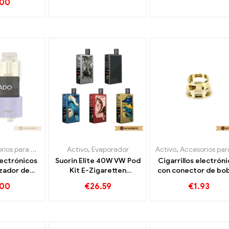
.00
lizados
personalizados
ADO
cigarrillos electrónicos
Activo
,
Evaporador
,
Evaporador
Activo
,
Accesorios para cigarrillos electrón
lectrónicos
Suorin Elite 40W VW Pod
Cigarrillos electrón
zador de
Kit E-Zigaretten
con conector de bo
 Battlestar
Großhandel丨
Smoant Pasito II al 
.00
€
26.59
€
1.93
r mayor,
Personalizado
mayor, personaliza
lizados
AGOTADO