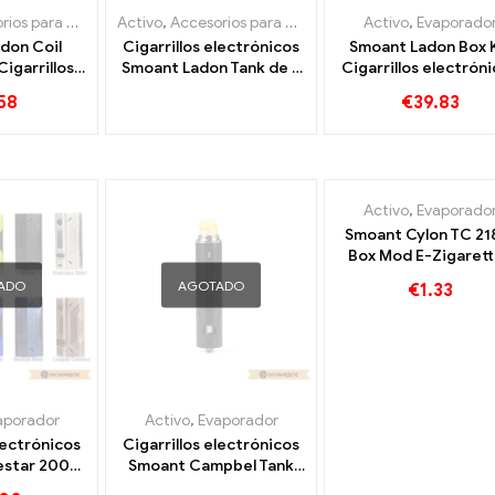
cigarrillos electrónicos
Activo
,
Accesorios para cigarrillos electrónicos
,
Evaporador
Activo
,
Evaporado
,
Evapo
don Coil
Cigarrillos electrónicos
Smoant Ladon Box K
igarrillos
Smoant Ladon Tank de 6
Cigarrillos electrón
os al por
ml al por mayor,
de 6 ml al por mayo
58
€
39.83
sonalizado
personalizados
Personalizado
Activo
,
Evaporado
Smoant Cylon TC 2
Box Mod E-Zigaret
Großhandel丨
ADO
AGOTADO
€
1.33
Personalizado
aporador
Activo
,
Evaporador
lectrónicos
Cigarrillos electrónicos
lestar 200W
Smoant Campbel Tank
por mayor,
2ml + 3ml al por mayor,