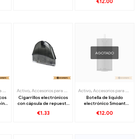
€
12.00
Personalizado
AGOTADO
icos
Activo
,
Accesorios para cigarrillos electrónicos
,
Evaporador
Activo
,
Accesorios para cigarrillos electrónicos
,
Evaporador
icos
Cigarrillos electrónicos
Botella de líquido
bina
con cápsula de repuesto
electrónico Smoant
por
Smoant S8 al por mayor,
Battlestar Squonker 7 ml
€
1.33
€
12.00
dos
personalizados
1 unid/paquete
Cigarrillos electrónicos
al por mayor,
personalizados