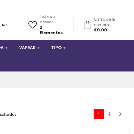
Lista de
Carro de la
deseos
compra
STRO
2
€
0.00
Elementos
DA
VAPEAR
TIPO
1
2
sultados