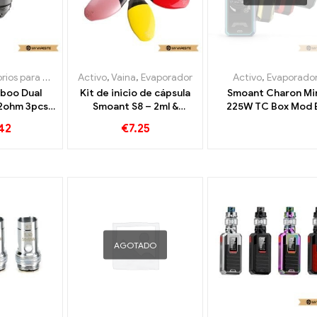
cigarrillos electrónicos
Activo
,
Vaina
,
Evaporador
,
Evaporador
Activo
,
Evaporado
boo Dual
Kit de inicio de cápsula
Smoant Charon Mi
12ohm 3pcs /
Smoant S8 – 2ml &
225W TC Box Mod 
rrillos
370cigarrillos
Zigaretten Großhan
42
€
7.25
os al por
electrónicos mah al por
Personalizado
sonalizado
mayor 丨 Personalizado
AGOTADO