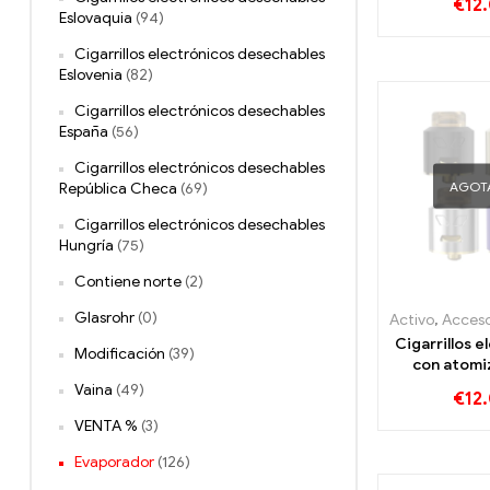
€
12
persona
Eslovaquia
(94)
Cigarrillos electrónicos desechables
Eslovenia
(82)
Cigarrillos electrónicos desechables
España
(56)
Cigarrillos electrónicos desechables
AGOT
República Checa
(69)
Cigarrillos electrónicos desechables
Hungría
(75)
Contiene norte
(2)
Glasrohr
(0)
Activo
,
Accesorios para 
Cigarrillos e
Modificación
(39)
con atomi
goteo Smoant
Vaina
(49)
€
12
RDA al po
VENTA %
(3)
persona
Evaporador
(126)