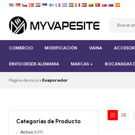
Myvapesite.de
COMERCIO
MODIFICACIÓN
VAINA
ACCESORI
Pedir
cigarrillos
ENVÍO DESDE ALEMANIA
MARCAS
BOCANADAS D
electrónicos
baratos
en
Página de inicio
Evaporador
línea
en
myVapesite.de
Categorías de Producto
Activo
(539)