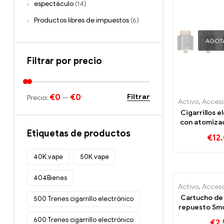
espectáculo
(14)
Productos libres de impuestos
(6)
AGOT
Filtrar por precio
€0
€0
Filtrar
Precio:
—
Activo
,
Accesorios para 
Cigarrillos e
con atomiza
Battlestar S
Etiquetas de productos
€
12
al por 
persona
40K vape
50K vape
404Bienes
Activo
,
Accesorios para 
Cartucho de
500 Trenes cigarrillo electrónico
repuesto Smo
unid/paquete 
600 Trenes cigarrillo electrónico
€
2.