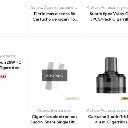
Activo
,
Accesorios para cigarrillos electrónicos
Activo
,
Accesorios para cigarrillos electrón
,
Evapo
El trío más directo 85
Suorin Spce Valley C
Cartucho de cigarrillos
3PCS/Pack Cigarril
electrónicos de 5 ml al
electrónicos al po
por mayor 丨
mayor 丨Personaliz
Personalizado
aporador
oo 225W TC
Zigaretten
ndel丨
AGOTADO
.50
lizado
Activo
,
Evaporador
Activo
,
Accesorios para cigarrillos electrón
Cigarrillos electrónicos
Cartucho Suorin Tri
Suorin iShare Single Ultra
4,4 ml Cigarrillos
Portable Kit al por mayor,
electrónicos al po