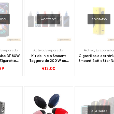
ADO
AGOTADO
AGOTADO
,
Evaporador
Activo
,
Evaporador
Activo
,
Evaporado
ulse BF 80W
Kit de inicio Smoant
Cigarrillos electrón
-Zigaretten
Taggerz de 200 W con
Smoant BattleStar N
ndel丨
cigarrillos electrónicos
80W Box Mod al p
99
€
12.00
lizado
con tanque desechable
mayor, personaliza
Taggerz al por mayor,
personalizado
AGOTADO