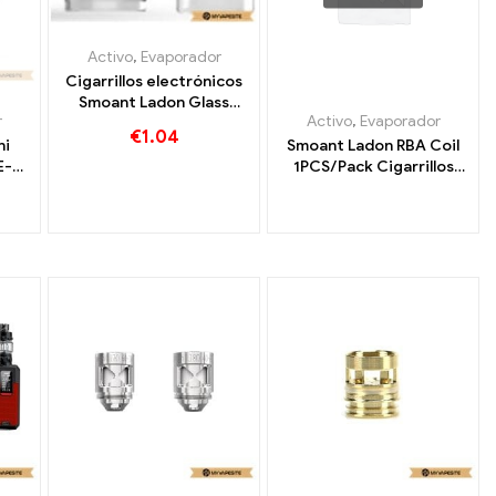
Activo
,
Evaporador
Cigarrillos electrónicos
Smoant Ladon Glass
r
Activo
,
Evaporador
Tube 4ml/6ml al por
€
1.04
mayor, personalizados
ni
Smoant Ladon RBA Coil
E-
1PCS/Pack Cigarrillos
del丨
electrónicos al por
mayor 丨Personalizado