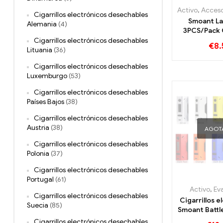
Activo
,
Accesorios para 
Cigarrillos electrónicos desechables
Smoant La
Alemania
(4)
3PCS/Pack C
electrónic
Cigarrillos electrónicos desechables
€
8.
mayor 丨Per
Lituania
(36)
Cigarrillos electrónicos desechables
Luxemburgo
(53)
Cigarrillos electrónicos desechables
Países Bajos
(38)
Cigarrillos electrónicos desechables
Austria
(38)
AGOT
Cigarrillos electrónicos desechables
Polonia
(37)
Cigarrillos electrónicos desechables
Portugal
(61)
Activo
,
Ev
Cigarrillos electrónicos desechables
Cigarrillos e
Suecia
(85)
Smoant Batt
TC Mod al 
Cigarrillos electrónicos desechables