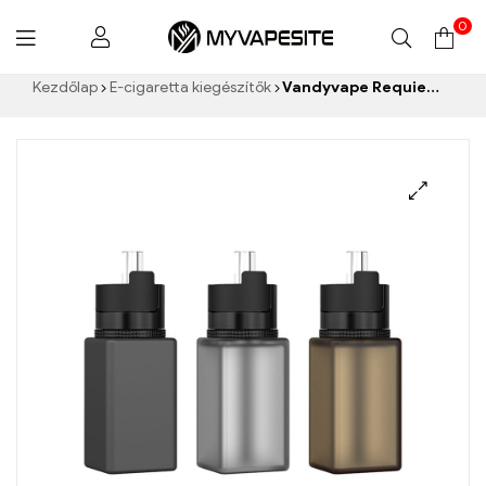
0
Myvapesite.de
Kezdőlap
E-cigaretta kiegészítők
Vandyvape Requiem BF E-folyékony flakon 6 ml E-cigaretta nagykereskedés 丨Egyedi