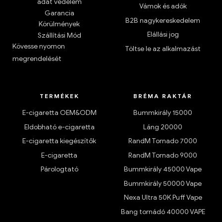
adat védelem
Vámok és adók
Garancia
B2B nagykereskedelem
Körülmények
Elállási jog
Szállítási Mód
Kövesse nyomon
Töltse le az alkalmazást
megrendelését
TERMÉKEK
BRÉMA RAKTÁR
E-cigaretta OEM&ODM
Bummkirály 15000
Eldobható e-cigaretta
Láng 20000
E-cigaretta kiegészítők
RandM Tornado 7000
E-cigaretta
RandM Tornado 9000
Párologtató
Bummkirály 45000 Vape
Bummkirály 50000 Vape
Nexa Ultra 50K Puff Vape
Bang tornádó 40000 VAPE