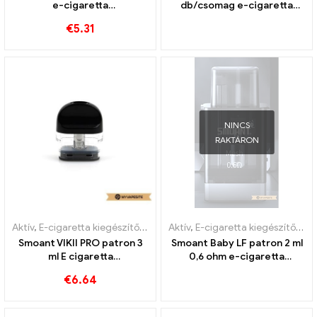
e-cigaretta
db/csomag e-cigaretta
nagykereskedés 丨Egyedi
nagykereskedés 丨Egyedi
€
5.31
NINCS
RAKTÁRON
Aktív
,
E-cigaretta kiegészítők
,
Párologtató
Aktív
,
E-cigaretta kiegészítők
,
Pá
Smoant VIKII PRO patron 3
Smoant Baby LF patron 2 ml
ml E cigaretta
0,6 ohm e-cigaretta
nagykereskedés丨Egyedi
nagykereskedés丨Egyedi
€
6.64