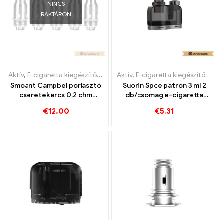
NINCS
RAKTÁRON
Aktív
,
E-cigaretta kiegészítők
,
Párologtató
Aktív
,
E-cigaretta kiegészítők
,
Pá
Smoant Campbel porlasztó
Suorin Spce patron 3 ml 2
cseretekercs 0,2 ohm
db/csomag e-cigaretta
5db/csomag e-cigaretta
nagykereskedés丨Egyedi
€
12.00
€
5.31
nagykereskedés丨Egyedi