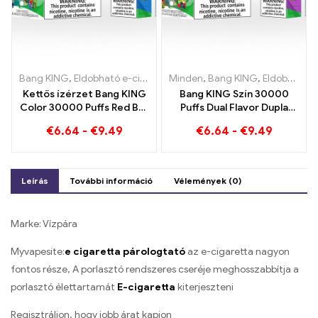
Bang KING
,
Eldobható e-cigaretta
Minden
,
Eldobható e-cigaretta Litvánia
,
Bang KING
,
Eldobható e-cigaretta Litvánia
Kettős ízérzet Bang KING
Bang KING Szín 30000
Color 30000 Puffs Red Bull
Puffs Dual Flavor Dupla
és Blueberry Görögdinnye
élvezet eper kiwivel és
€
6.64
-
€
9.49
€
6.64
-
€
9.49
30000 Szívja az
savanyú almás málnával
eldobható e-cigit
Leírás
További információ
Vélemények (0)
Marke: Vízpára
Myvapesite:
e cigaretta párologtató
az e-cigaretta nagyon
fontos része, A porlasztó rendszeres cseréje meghosszabbítja a
porlasztó élettartamát
E-cigaretta
kiterjeszteni
Regisztráljon, hogy jobb árat kapjon