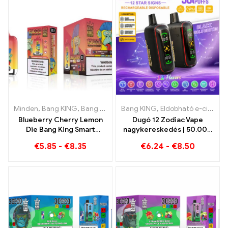
tökéletes kombináció
Minden
,
Bang KING
,
Bang King Smart Screen 15000 Pöfékel
Bang KING
,
Eldobható e-cigaretta
,
Eldob
Blueberry Cherry Lemon
Dugó 12 Zodiac Vape
Die Bang King Smart
nagykereskedés | 50.000
Screen 15000 Puffs Egy
Puff
€
5.85
-
€
8.35
€
6.24
-
€
8.50
innovatív eldobható e-
cigaretta áttekintése