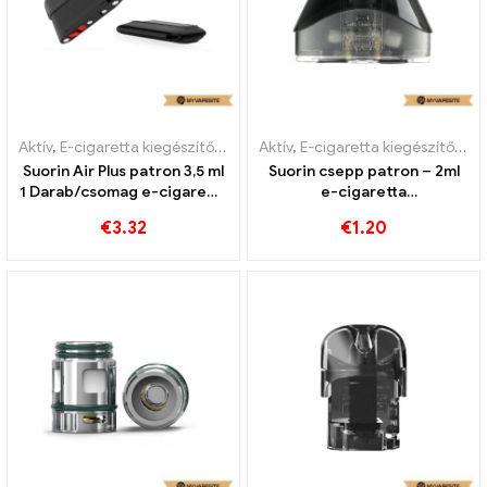
Aktív
,
E-cigaretta kiegészítők
,
Párologtató
Aktív
,
E-cigaretta kiegészítők
,
Pá
Suorin Air Plus patron 3,5 ml
Suorin csepp patron – 2ml
1 Darab/csomag e-cigaretta
e-cigaretta
nagykereskedés丨Egyedi
nagykereskedés丨Egyedi
€
3.32
€
1.20