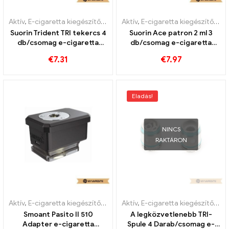
Aktív
,
E-cigaretta kiegészítők
,
Párologtató
Aktív
,
E-cigaretta kiegészítők
,
Pá
Suorin Trident TRI tekercs 4
Suorin Ace patron 2 ml 3
db/csomag e-cigaretta
db/csomag e-cigaretta
nagykereskedés 丨Egyedi
nagykereskedés丨Egyedi
€
7.31
€
7.97
Eladás!
NINCS
RAKTÁRON
Aktív
,
E-cigaretta kiegészítők
,
Párologtató
Aktív
,
E-cigaretta kiegészítők
,
Pá
Smoant Pasito II 510
A legközvetlenebb TRI-
Adapter e-cigaretta
Spule 4 Darab/csomag e-