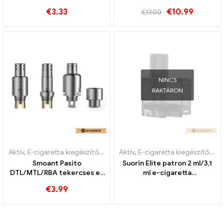
nagykereskedés丨Egyedi
cigaretta nagykereskedés
€
3.33
€
10.99
€
17.00
丨Egyedi
NINCS
RAKTÁRON
Aktív
,
E-cigaretta kiegészítők
,
Párologtató
Aktív
,
E-cigaretta kiegészítők
,
Pá
Smoant Pasito
Suorin Elite patron 2 ml/3,1
DTL/MTL/RBA tekercses e-
ml e-cigaretta
cigaretta nagykereskedés
nagykereskedés丨Egyedi
€
3.99
丨Egyedi