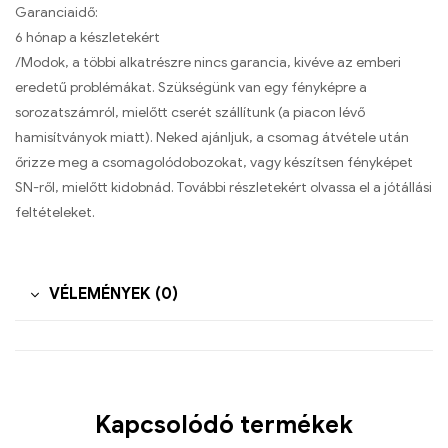
Garanciaidő:
6 hónap a készletekért
/Modok, a többi alkatrészre nincs garancia, kivéve az emberi
eredetű problémákat. Szükségünk van egy fényképre a
sorozatszámról, mielőtt cserét szállítunk (a piacon lévő
hamisítványok miatt). Neked ajánljuk, a csomag átvétele után
őrizze meg a csomagolódobozokat, vagy készítsen fényképet
SN-ről, mielőtt kidobnád. További részletekért olvassa el a jótállási
feltételeket.
VÉLEMÉNYEK (0)
Kapcsolódó termékek