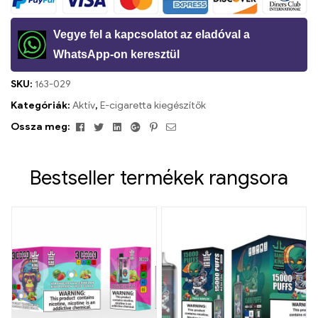
Vegye fel a kapcsolatot az eladóval a
WhatsApp-on keresztül
SKU:
163-029
Kategóriák:
Aktív
,
E-cigaretta kiegészítők
Facebook
Twitter
Linkedin
Google+
Pinterest
Email
Ossza meg:
Bestseller termékek rangsora