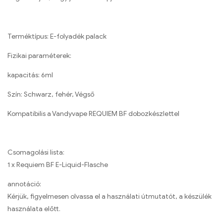
Terméktípus: E-folyadék palack
Fizikai paraméterek:
kapacitás: 6ml
Szín: Schwarz, fehér, Végső
Kompatibilis a Vandyvape REQUIEM BF dobozkészlettel
Csomagolási lista:
1 x Requiem BF E-Liquid-Flasche
annotáció:
Kérjük, figyelmesen olvassa el a használati útmutatót, a készülék
használata előtt.