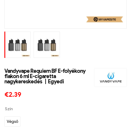
Vandyvape Requiem BF E-folyékony
flakon 6 ml E-cigaretta
nagykereskedés 丨Egyedi
€
2.39
Szín
Végső