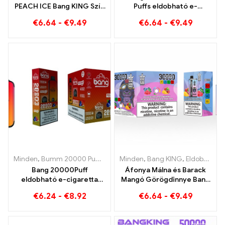
PEACH ICE Bang KING Szín
Puffs eldobható e-
30000 Puffs eldobható e-
cigaretta Az édes eper
€
6.64
-
€
9.49
€
6.64
-
€
9.49
cigaretta – Kettős íz az
görögdinnye és a frissítő
egyedülálló gőzölésért
szőlőjég tökéletes
keveréke
Minden
,
Bumm 20000 Puff
,
Bang KING
Minden
,
Eldobható e-cigaretta
,
Bang KING
,
Eldobható e-cigaretta Litvánia
,
El
Bang 20000Puff
Áfonya Málna és Barack
eldobható e-cigaretta
Mangó Görögdinnye Bang
áfonyás görögdinnye ízű
KING színben 30000
€
6.24
-
€
8.92
€
6.64
-
€
9.49
és kettős háló
Puffok ELdobható E-
CIGARETTÁK Kettős ízű
eldobható készülék A