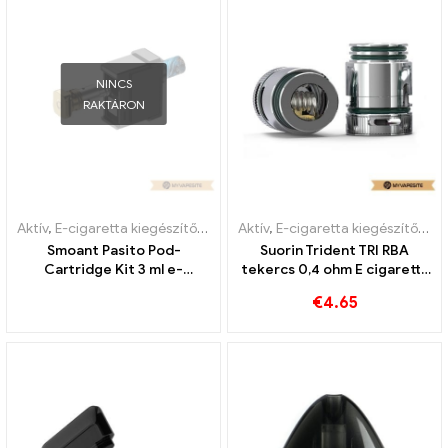
NINCS
RAKTÁRON
Aktív
,
E-cigaretta kiegészítők
,
Párologtató
Aktív
,
E-cigaretta kiegészítők
,
Pá
Smoant Pasito Pod-
Suorin Trident TRI RBA
Cartridge Kit 3 ml e-
tekercs 0,4 ohm E cigaretta
cigaretta nagykereskedés
nagykereskedés丨Egyedi
€
4.65
丨Egyedi