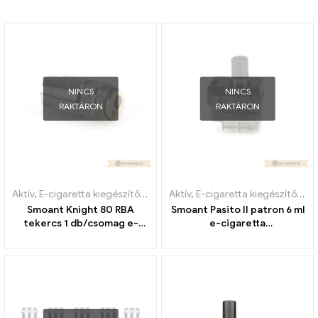
NINCS
NINCS
RAKTÁRON
RAKTÁRON
Aktív
,
E-cigaretta kiegészítők
,
Párologtató
Aktív
,
E-cigaretta kiegészítők
,
Pá
Smoant Knight 80 RBA
Smoant Pasito II patron 6 ml
tekercs 1 db/csomag e-
e-cigaretta
cigaretta nagykereskedés
nagykereskedés丨Egyedi
丨Egyedi