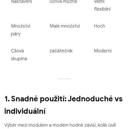
Nastavení
Sotva možné
Velmi
flexibilní
Bang King 50000 Puffs Strawberry Watermeton a Black
Dragon Ice Chuť
Množství
Malé množství
Hoch
€
8.67
páry
Vyberte možnosti
Cílová
začátečník
Moderní
skupina
1. Snadné použití: Jednoduché vs
individuální
Výběr mezi modulem a modem hodně závisí, kolik úsilí