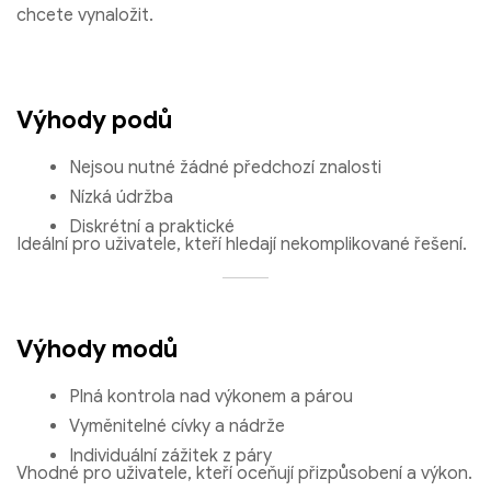
chcete vynaložit.
Výhody podů
Nejsou nutné žádné předchozí znalosti
Nízká údržba
Diskrétní a praktické
Ideální pro uživatele, kteří hledají nekomplikované řešení.
Bang King 50000 Puffs Fruity Aromas of Strawberry Mango
Strawberry Kiwi pro intenzivní zážitek z páry
€
8.67
Výhody modů
Vyberte možnosti
Plná kontrola nad výkonem a párou
Vyměnitelné cívky a nádrže
Individuální zážitek z páry
Vhodné pro uživatele, kteří oceňují přizpůsobení a výkon.