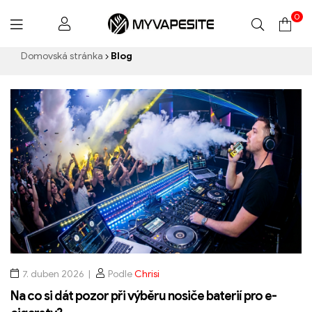
0
Myvapesite.de
Domovská stránka
Blog
7. duben 2026
Podle
Chrisi
Na co si dát pozor při výběru nosiče baterií pro e-