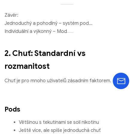
Závěr:
Jednoduchý a pohodlný – systém pod
Individuální a výkonný – Mod
2. Chuť: Standardní vs
rozmanitost
Chuť je pro mnoho uživatelů zásadním faktorem.
Pods
Většinou s tekutinami se solí nikotinu
Bang King 50000 Ovocné potěšení z obláček s jahodovou
Ještě více, ale spíše jednoduchá chuť
mangovou a melounovou bublinovou gumou