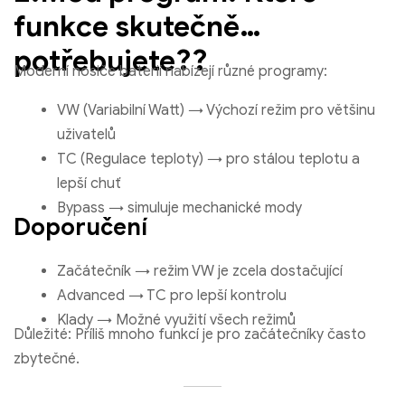
funkce skutečně
potřebujete??
Moderní nosiče baterií nabízejí různé programy:
VW (Variabilní Watt) → Výchozí režim pro většinu
uživatelů
TC (Regulace teploty) → pro stálou teplotu a
lepší chuť
Bypass → simuluje mechanické mody
Doporučení
Začátečník → režim VW je zcela dostačující
Advanced → TC pro lepší kontrolu
Klady → Možné využití všech režimů
Důležité: Příliš mnoho funkcí je pro začátečníky často
zbytečné.