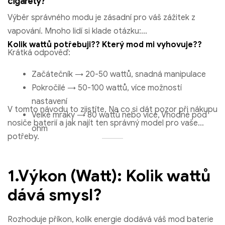
cigarety?
Výběr správného modu je zásadní pro váš zážitek z
vapování. Mnoho lidí si klade otázku:
Kolik wattů potřebuji?? Který mod mi vyhovuje??
Krátká odpověď:
Začátečník → 20-50 wattů, snadná manipulace
Pokročilé → 50-100 wattů, více možností
nastavení
V tomto návodu to zjistíte, Na co si dát pozor při nákupu
Velké mraky → 80 wattů nebo více, Vhodné pod
nosiče baterií a jak najít ten správný model pro vaše
ohm
potřeby.
1.Výkon (Watt): Kolik wattů
dává smysl?
Rozhoduje příkon, kolik energie dodává váš mod baterie