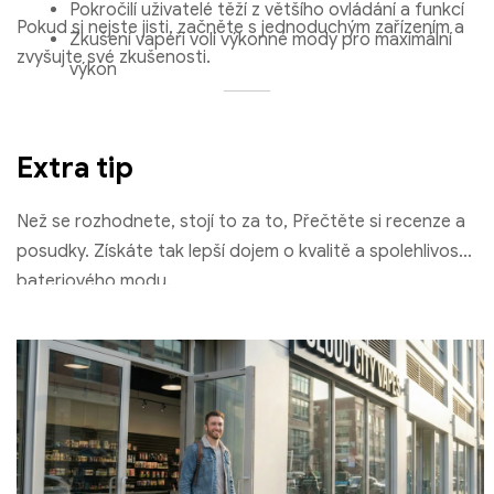
Pokročilí uživatelé těží z většího ovládání a funkcí
Pokud si nejste jisti, začněte s jednoduchým zařízením a
Zkušení vapeři volí výkonné mody pro maximální
zvyšujte své zkušenosti.
výkon
Extra tip
Než se rozhodnete, stojí to za to, Přečtěte si recenze a
posudky. Získáte tak lepší dojem o kvalitě a spolehlivosti
bateriového modu.