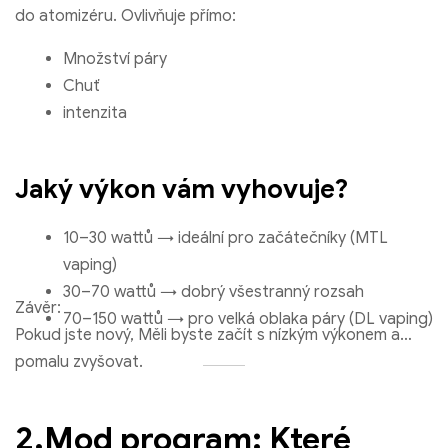
do atomizéru. Ovlivňuje přímo:
Množství páry
Chuť
intenzita
Jaký výkon vám vyhovuje?
10–30 wattů → ideální pro začátečníky (MTL
vaping)
30–70 wattů → dobrý všestranný rozsah
Závěr:
70–150 wattů → pro velká oblaka páry (DL vaping)
Pokud jste nový, Měli byste začít s nízkým výkonem a
pomalu zvyšovat.
2.Mod program: Které