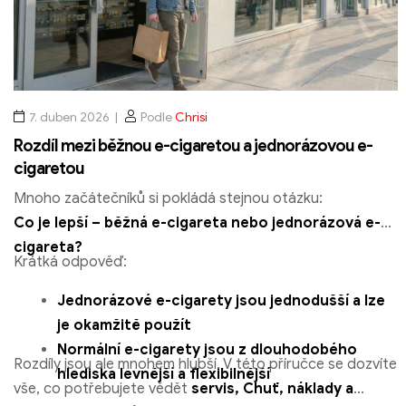
7. duben 2026
Podle
Chrisi
Rozdíl mezi běžnou e-cigaretou a jednorázovou e-
cigaretou
Mnoho začátečníků si pokládá stejnou otázku:
Co je lepší – běžná e-cigareta nebo jednorázová e-
cigareta?
Krátká odpověď:
Jednorázové e-cigarety jsou jednodušší a lze
je okamžitě použít
Normální e-cigarety jsou z dlouhodobého
Rozdíly jsou ale mnohem hlubší. V této příručce se dozvíte
hlediska levnější a flexibilnější
vše, co potřebujete vědět
servis, Chuť, náklady a