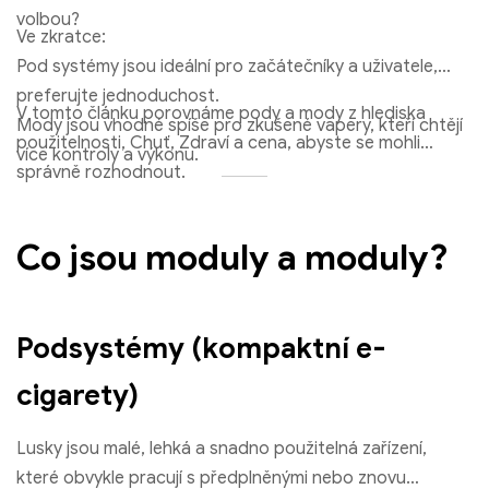
volbou?
Ve zkratce:
Pod systémy jsou ideální pro začátečníky a uživatele,
preferujte jednoduchost.
V tomto článku porovnáme pody a mody z hlediska
Mody jsou vhodné spíše pro zkušené vapery, kteří chtějí
použitelnosti, Chuť, Zdraví a cena, abyste se mohli
více kontroly a výkonu.
Tornádo RandM 7000 Slepá schránka | 7000 Obláčky | Rychlé
správně rozhodnout.
dodání po EU
€
6.00
Co jsou moduly a moduly?
Vyberte možnosti
Podsystémy (kompaktní e-
cigarety)
Lusky jsou malé, lehká a snadno použitelná zařízení,
které obvykle pracují s předplněnými nebo znovu