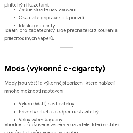
plnitelnými kazetami.
Žádné složité nastavování
Okamžitě připraveno k použití
Ideální pro cesty
Ideální pro začátečníky, Lidé přecházející z kouření a
příležitostných vaperů.
Mods (výkonné e-cigarety)
Mody jsou větší a výkonnější zařízení, které nabízejí
mnoho možností nastavení.
Bang King 50000 Puffs Strawberry Watermelon a Kiwi Mubsic
Fruit Guava Chuť
Výkon (Watt) nastavitelný
Přívod vzduchu a odpor nastavitelný
€
8.67
Volný výběr kapaliny
Vhodné pro zkušené vapery a uživatele, kteří si chtějí
Vyberte možnosti
přizpůsobit svůj vapingový zážitek.