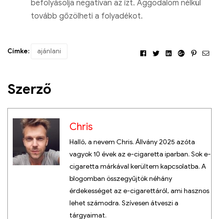
befolyásolja negatívan az ízt. Aggodalom nélkül
tovább gőzölheti a folyadékot.
Címke:
ajánlani
Facebook
Twitter
Linkedin
Google+
Pintere
Ema
Szerző
Chris
Halló, a nevem Chris. Állvány 2025 azóta
vagyok 10 évek az e-cigaretta iparban. Sok e-
cigaretta márkával kerültem kapcsolatba. A
blogomban összegyűjtök néhány
érdekességet az e-cigarettáról, ami hasznos
lehet számodra. Szívesen átveszi a
tárgyaimat.