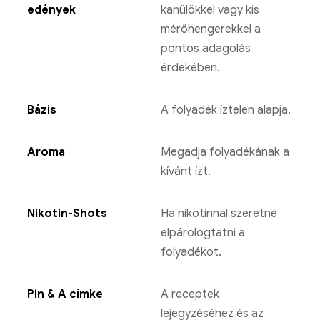
edények
kanülökkel vagy kis
mérőhengerekkel a
pontos adagolás
érdekében.
Bázis
A folyadék íztelen alapja.
Aroma
Megadja folyadékának a
kívánt ízt.
Nikotin-Shots
Ha nikotinnal szeretné
elpárologtatni a
folyadékot.
Pin & A címke
A receptek
lejegyzéséhez és az