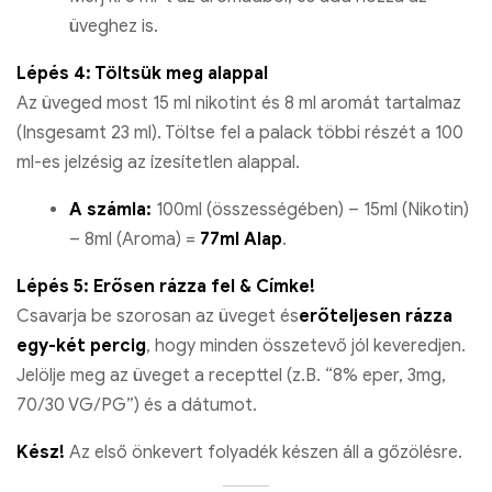
üveghez is.
Lépés 4: Töltsük meg alappal
Az üveged most 15 ml nikotint és 8 ml aromát tartalmaz
(Insgesamt 23 ml). Töltse fel a palack többi részét a 100
ml-es jelzésig az ízesítetlen alappal.
A számla:
100ml (összességében) – 15ml (Nikotin)
– 8ml (Aroma) =
77ml Alap
.
Lépés 5: Erősen rázza fel & Címke!
Csavarja be szorosan az üveget és
erőteljesen rázza
egy-két percig
, hogy minden összetevő jól keveredjen.
Jelölje meg az üveget a recepttel (z.B. “8% eper, 3mg,
70/30 VG/PG”) és a dátumot.
Kész!
Az első önkevert folyadék készen áll a gőzölésre.