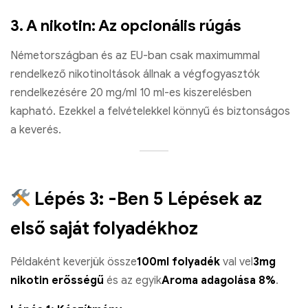
3. A nikotin: Az opcionális rúgás
Németországban és az EU-ban csak maximummal
rendelkező nikotinoltások állnak a végfogyasztók
rendelkezésére 20 mg/ml 10 ml-es kiszerelésben
kapható. Ezekkel a felvételekkel könnyű és biztonságos
a keverés.
Lépés 3: -Ben 5 Lépések az
első saját folyadékhoz
Példaként keverjük össze
100ml folyadék
val vel
3mg
nikotin erősségű
és az egyik
Aroma adagolása 8%
.