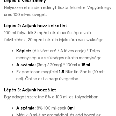
Lépés 1: Készítmény
Helyezzen el minden edényt tiszta felületre. Vegyünk egy
üres 100 ml-es üveget.
Lépés 2: Adjunk hozzá nikotint
100 ml folyadék 3 mg/ml nikotinerősségre való
felviteléhez, 20mg/ml nikotin injekcióra van szüksége.
Képlet:
(A kívánt erő / A lövés ereje) * Teljes
mennyiség = a szükséges nikotin mennyisége
A számla:
(3mg / 20mg) * 100ml =
15ml
Ez pontosan megfelel
1,5
Nikotin-Shots (10 ml-
nél). Öntse ezt a nagy üvegedbe.
Lépés 3: Adjunk hozzá ízt
Egy adagot szeretne 8% a 100 ml-es folyadékban.
A számla:
8% 100 ml-esek
8ml
.
Mérj ki 8 ml-t az aromádból, és add hozzá az