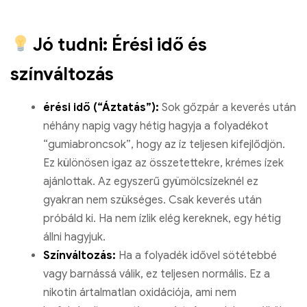
Jó tudni: Érési idő és
színváltozás
érési idő (“Áztatás”):
Sok gőzpár a keverés után
néhány napig vagy hétig hagyja a folyadékot
“gumiabroncsok”, hogy az íz teljesen kifejlődjön.
Ez különösen igaz az összetettekre, krémes ízek
ajánlottak. Az egyszerű gyümölcsízeknél ez
gyakran nem szükséges. Csak keverés után
próbáld ki. Ha nem ízlik elég kereknek, egy hétig
állni hagyjuk.
Színváltozás:
Ha a folyadék idővel sötétebbé
vagy barnássá válik, ez teljesen normális. Ez a
nikotin ártalmatlan oxidációja, ami nem