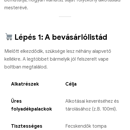
bemutatja, hogyan válhatsz saját folyékony alkotásaid
mesterévé.
Lépés 1: A bevásárlólistád
Mielőtt elkezdődik, szüksége lesz néhány alapvető
kellékre. A legtöbbet bármelyik jól felszerelt vape
boltban megtalálod.
Alkatrészek
Célja
Üres
Alkotásai keveréséhez és
folyadékpalackok
tárolásához (z.B. 100ml).
Tisztességes
Fecskendők tompa