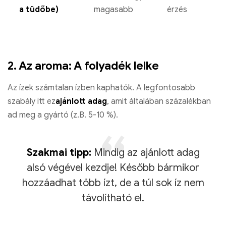
a tüdőbe)
magasabb
érzés
2. Az aroma: A folyadék lelke
Az ízek számtalan ízben kaphatók. A legfontosabb
szabály itt ez
ajánlott adag
, amit általában százalékban
ad meg a gyártó (z.B. 5-10 %).
Szakmai tipp:
Mindig az ajánlott adag
alsó végével kezdje! Később bármikor
hozzáadhat több ízt, de a túl sok íz nem
távolítható el.