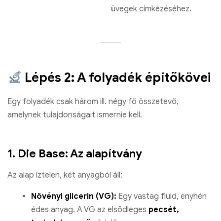
üvegek címkézéséhez.
Lépés 2: A folyadék építőkövei
Egy folyadék csak három ill. négy fő összetevő,
amelynek tulajdonságait ismernie kell.
1. Die Base: Az alapítvány
Az alap íztelen, két anyagból áll:
Növényi glicerin (VG):
Egy vastag fluid, enyhén
édes anyag. A VG az elsődleges
pecsét,