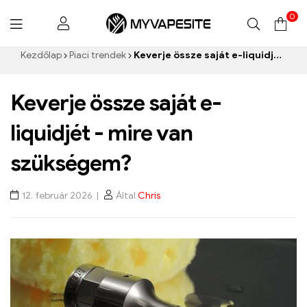
0
Myvapesite.de
Kezdőlap
Piaci trendek
Keverje össze saját e-liquidjét - mire van szükségem?
Keverje össze saját e-
liquidjét - mire van
szükségem?
12. február 2026
Által
Chris