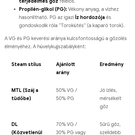
terjedelmes gőz
felelős.
Propilén-glikol (PG):
Vékony anyag, a vízhez
hasonlítható. PG az igazi
Íz hordozója
és
gondoskodik róla “Torokütés” (a kaparó torok).
A VG és PG keverési aránya kulcsfontosságú a gőzölés
élményéhez. A hüvelykujjszabályként:
Steam stílus
Ajánlott
Eredmény
arány
MTL (Száj a
50% VG /
Jó ízlés,
tüdőbe)
50% PG
mérsékelt
gőz
DL
70% VG /
Sűrű gőz,
(Közvetlenül
30% PG vagy
szelídebb