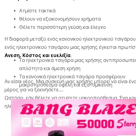
Ατμίστε τακτικά
θέλουν να εξοικονομήσουν χρήματα
Θέλετε περισσότερη γεύση και έλεγχο
Η διαφορά μεταξύ ενός κανονικού ηλεκτρονικού τσιγάρου 
ενός ηλεκτρονικού τσιγάρου μιας χρήσης έγκειται πρωτί
Ανεση, Κόστος και ευελιξία
.
Τα ηλεκτρονικά τσιγάρα μιας χρήσης αντιπροσωπε
απλότητα και άμεση χρήση
Τα κανονικά ηλεκτρονικά τσιγάρα προσφέρουν
Αν είσαι νέος, Μια συσκευή μιας χρήσης μπορεί να είναι έν
μακροπρόθεσμα οφέλη και εξατομίκευση
μέρος για να ξεκινήσετε.
Ωστόσο, εάν θέλετε να ατμίζετε μακροπρόθεσμα, Ένα κα
ηλεκτρονικό τσιγάρο είναι η καλύτερη επιλογή.