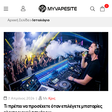
0
Myvapesite.de
Αρχική Σελίδα
Ιστολόγιο
7. Απρίλιος 2026
Με
Κρις
Τι πρέπει να προσέχετε όταν επιλέγετε μπαταρίες