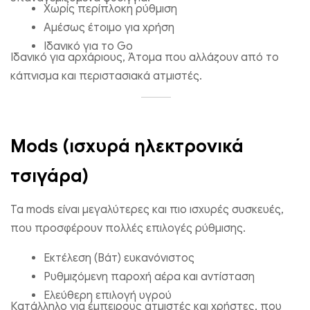
Χωρίς περίπλοκη ρύθμιση
Αμέσως έτοιμο για χρήση
Ιδανικό για το Go
Ιδανικό για αρχάριους, Άτομα που αλλάζουν από το
κάπνισμα και περιστασιακά ατμιστές.
Mods (ισχυρά ηλεκτρονικά
τσιγάρα)
Τα mods είναι μεγαλύτερες και πιο ισχυρές συσκευές,
Bang King 50000 Φύλλα Φράουλα Καρππούζι και Πάθους Π
που προσφέρουν πολλές επιλογές ρύθμισης.
Πάθους Γκουάβα Πάθους
€
8.67
Εκτέλεση (Βάτ) ευκανόνιστος
Ρυθμιζόμενη παροχή αέρα και αντίσταση
Επιλέξτε επιλογές
Ελεύθερη επιλογή υγρού
Κατάλληλο για έμπειρους ατμιστές και χρήστες, που