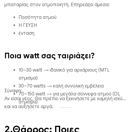
μπαταρίας στον ατμοποιητή. Επηρεάζει άμεσα:
Ποσότητα ατμού
Η ΓΕΥΣΗ
ένταση
Ποια watt σας ταιριάζει?
10–30 watt → ιδανικό για αρχάριους (MTL
ατμισμα)
30–70 watts → καλή συνολική εμβέλεια
Σύναψη:
70–150 watt → για μεγάλα σύννεφα ατμού (DL
Αν είσαι νέος, Θα πρέπει να ξεκινήσετε με χαμηλή ισχύ
άτμισμα)
και να αυξήσετε αργά.
2.Θάρρος: Ποιες