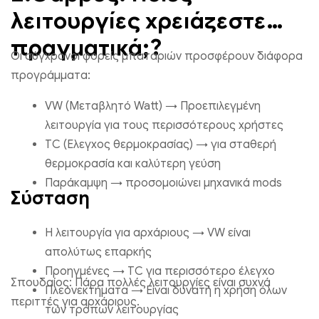
λειτουργίες χρειάζεστε
πραγματικά;?
Οι σύγχρονοι φορείς μπαταριών προσφέρουν διάφορα
προγράμματα:
VW (Μεταβλητό Watt) → Προεπιλεγμένη
λειτουργία για τους περισσότερους χρήστες
TC (Ελεγχος θερμοκρασίας) → για σταθερή
θερμοκρασία και καλύτερη γεύση
Παράκαμψη → προσομοιώνει μηχανικά mods
Σύσταση
Η λειτουργία για αρχάριους → VW είναι
απολύτως επαρκής
Προηγμένες → TC για περισσότερο έλεγχο
Σπουδαίος: Πάρα πολλές λειτουργίες είναι συχνά
Πλεονεκτήματα → Είναι δυνατή η χρήση όλων
περιττές για αρχάριους.
των τρόπων λειτουργίας