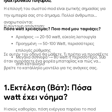
ηλεκτρονικού τσιγάρου;
Η επιλογή του σωστού mod είναι ζωτικής σημασίας για
την εμπειρία σας στο άτμισμα. Πολλοί άνθρωποι
αναρωτιούνται:
Η σύντομη απάντηση:
Πόσα watt χρειάζομαι;? Ποιο mod μου ταιριάζει;?
Αρχάριος → 20-50 watt, εύκολη λειτουργία
Προηγμένη → 50-100 Watt, περισσότερες
επιλογές ρύθμισης
Σε αυτόν τον οδηγό θα μάθετε, Τι πρέπει να προσέξετε
Μεγάλα σύννεφα → 80 watt ή περισσότερο, Sub
όταν αγοράζετε ένα φορέα μπαταρίας και πώς να
ohm κατάλληλο
βρείτε το κατάλληλο μοντέλο για τις ανάγκες σας.
1.Εκτέλεση (Βάτ): Πόσα
watt έχει νόημα?
Η ισχύς καθορίζει, πόση ενέργεια παρέχει το mod