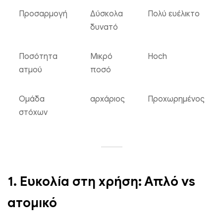
Προσαρμογή
Δύσκολα
Πολύ ευέλικτο
δυνατό
Bang King 50000 Φύγεια καρπούζι φράουλας και μαύρες γε
πάγου δράκου
Ποσότητα
Μικρό
Hoch
€
8.67
ατμού
ποσό
Επιλέξτε επιλογές
Ομάδα
αρχάριος
Προχωρημένος
στόχων
1. Ευκολία στη χρήση: Απλό vs
ατομικό