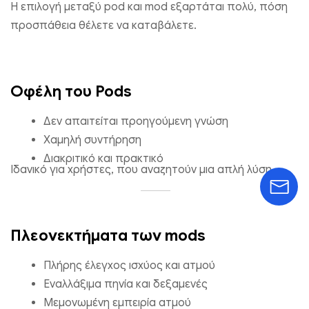
Η επιλογή μεταξύ pod και mod εξαρτάται πολύ, πόση
προσπάθεια θέλετε να καταβάλετε.
Οφέλη του Pods
Δεν απαιτείται προηγούμενη γνώση
Χαμηλή συντήρηση
Διακριτικό και πρακτικό
Ιδανικό για χρήστες, που αναζητούν μια απλή λύση.
Bang King 50000 Puffs Fruity Aromas από φράουλα φράουλα 
Kiwi για μια εντατική εμπειρία ατμού
€
8.67
Πλεονεκτήματα των mods
Επιλέξτε επιλογές
Πλήρης έλεγχος ισχύος και ατμού
Εναλλάξιμα πηνία και δεξαμενές
Μεμονωμένη εμπειρία ατμού