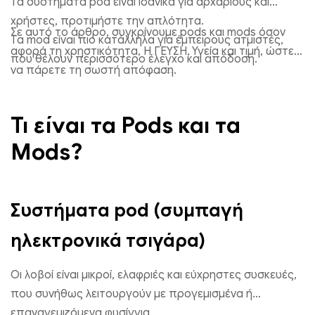
Τα συστήματα pod είναι ιδανικά για αρχάριους και
χρήστες, προτιμήστε την απλότητα.
Σε αυτό το άρθρο, συγκρίνουμε pods και mods όσον
Τα mod είναι πιο κατάλληλα για έμπειρους ατμιστές,
αφορά τη χρηστικότητα, Η ΓΕΥΣΗ, Υγεία και τιμή, ώστε
που θέλουν περισσότερο έλεγχο και απόδοση.
να πάρετε τη σωστή απόφαση.
RandM Tornado 7000 Τυφλό κουτί | 7000 Φουσκώματα | Γρ
αποστολή στην ΕΕ
€
6.00
Τι είναι τα Pods και τα
Mods?
Επιλέξτε επιλογές
Συστήματα pod (συμπαγή
ηλεκτρονικά τσιγάρα)
Οι λοβοί είναι μικροί, ελαφριές και εύχρηστες συσκευές,
που συνήθως λειτουργούν με προγεμισμένα ή
επαναγεμιζόμενα φυσίγγια.