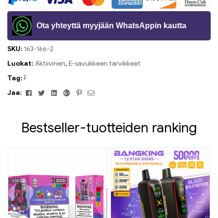
Ota yhteyttä myyjään WhatsAppin kautta
SKU:
163-166-2
Luokat:
Aktiivinen
,
E-savukkeen tarvikkeet
Tag:
F
Facebook
Viserrys
Linkedin
Google+
Pinterest
Sähköposti
Jaa:
Bestseller-tuotteiden ranking