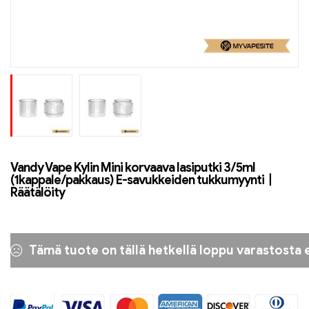
Vandy Vape Kylin Mini korvaava lasiputki 3/5ml
(1kappale/pakkaus) E-savukkeiden tukkumyynti丨
Räätälöity
Tämä tuote on tällä hetkellä loppu varastosta e