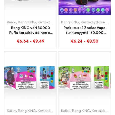
Kaikki
,
Bang KING
,
Kertakäyttöiset sähkösavukkeet Liettua
Bang KING
,
Kertakäyttöiset e-savukkeet
,
Kertak
Bang KING väri 30000
Parkutus 12 Zodiac Vape
Puffs kertakäyttöinen e-
tukkumyynti | 50.000
savuke Täydellinen
Puffs
€
6.64
-
€
9.49
€
6.24
-
€
8.50
sekoitus makeaa
mansikkavesimelonia ja
virkistävää
viinirypälejäätä
Kaikki
,
Bang KING
,
Kertakäyttöiset sähkösavukkeet Liettua
Kaikki
,
Bang KING
,
Kertakäyttöiset sähkösavukkeet Liettua
,
Kertak