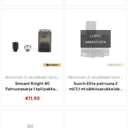
LOPPU
VARASTOSTA
Aktiivinen
,
E-savukkeen tarvikkeet
,
Aktiivinen
Höyrystin
,
E-savukkeen tarvikkeet
Smoant Knight 80
Suorin Elite patruuna 2
Patruunasarja 1 kpl/pakkaus
ml/3,1 ml sähkösavukkeiden
E-savukkeiden tukkumyynti
tukkumyynti丨Räätälöity
€
11.90
丨Räätälöity