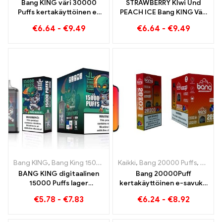
Bang KING väri 30000
STRAWBERRY KIwi Und
Puffs kertakäyttöinen e-
PEACH ICE Bang KING Väri
savuke Laadukas nautinto
30000 Puffs
€
6.64
-
€
9.49
€
6.64
-
€
9.49
mauilla Blueberry Ice ja
Kertakäyttöinen E-savuke
Black Dragon Ice
- Kaksinkertainen maku
ainutlaatuisen
höyrytyskokemuksen
saavuttamiseksi
Bang KING
,
Bang King 15000 Puffs
Kaikki
,
Kertakäyttöinen nikotiinia sis
,
Bang 20000 Puffs
,
Bang 
BANG KING digitaalinen
Bang 20000Puff
15000 Puffs lager
kertakäyttöinen e-savuke
Bremenissä 15000
mustikka vesimeloni maku
€
5.78
-
€
7.83
€
6.24
-
€
8.92
Junaton nautinto
ja kaksoisverkko