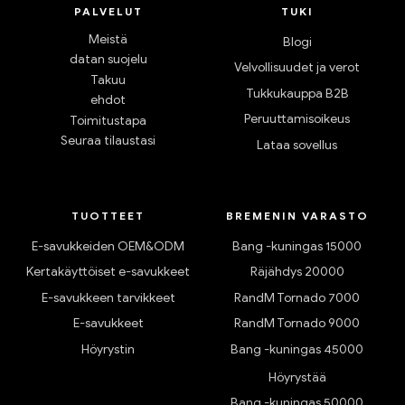
PALVELUT
TUKI
Meistä
Blogi
datan suojelu
Velvollisuudet ja verot
Takuu
Tukkukauppa B2B
ehdot
Peruuttamisoikeus
Toimitustapa
Seuraa tilaustasi
Lataa sovellus
TUOTTEET
BREMENIN VARASTO
E-savukkeiden OEM&ODM
Bang -kuningas 15000
Kertakäyttöiset e-savukkeet
Räjähdys 20000
E-savukkeen tarvikkeet
RandM Tornado 7000
E-savukkeet
RandM Tornado 9000
Höyrystin
Bang -kuningas 45000
Höyrystää
Bang -kuningas 50000