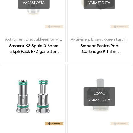
VARASTOSTA
VARASTOSTA
Aktiivinen
,
E-savukkeen tarvikkeet
,
Aktiivinen
Höyrystin
,
E-savukkeen tarvikkeet
Smoant K3 Spule 0.6ohm
Smoant Pasito Pod
3kpl/Pack E-Zigaretten
Cartridge Kit 3 ml
Großhandel丨Mukautettu
sähkösavukkeiden
tukkumyynti alennus
räätälöity
LOPPU
VARASTOSTA