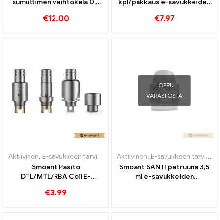
sumuttimen vaihtokela 0,2
kpl/pakkaus e-savukkeiden
ohm 5 kpl/pakkaus
tukkumyynti丨Räätälöity
€
12.00
€
7.97
sähkösavukkeiden
tukkumyynti丨Räätälöity
LOPPU
VARASTOSTA
Aktiivinen
,
E-savukkeen tarvikkeet
,
Aktiivinen
Höyrystin
,
E-savukkeen tarvikkeet
Smoant Pasito
Smoant SANTI patruuna 3,5
DTL/MTL/RBA Coil E-
ml e-savukkeiden
savukkeiden tukkumyynti丨
tukkumyynti丨Räätälöity
€
3.99
Räätälöity