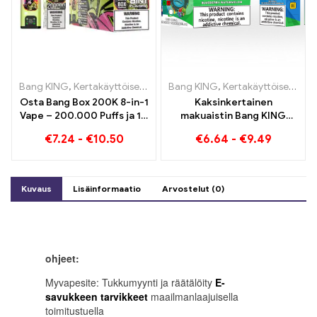
Bang KING
,
Kertakäyttöiset e-savukkeet
Bang KING
,
Kertakäyttöiset e-savuk
,
Kertakäyttöiset e-savukkeet
Osta Bang Box 200K 8-in-1
Kaksinkertainen
Vape – 200.000 Puffs ja 10
makuaistin Bang KING
Mausteet
Color 30000 Puffs Red Bull
€
7.24
-
€
10.50
€
6.64
-
€
9.49
ja Blueberry Watermelon
30000 Pumputtaa
kertakäyttöistä e-
savuketta
Kuvaus
Lisäinformaatio
Arvostelut (0)
ohjeet:
Myvapesite: Tukkumyynti ja räätälöity
E-
savukkeen tarvikkeet
maailmanlaajuisella
toimitustuella