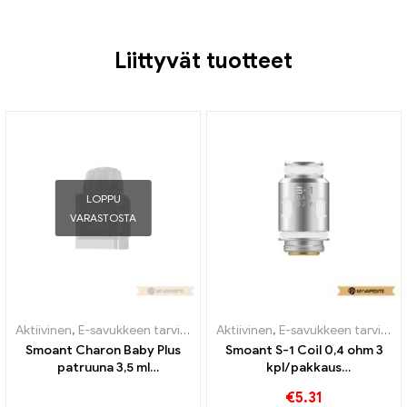
Liittyvät tuotteet
LOPPU
VARASTOSTA
Aktiivinen
,
E-savukkeen tarvikkeet
,
Aktiivinen
Höyrystin
,
E-savukkeen tarvikkeet
Smoant Charon Baby Plus
Smoant S-1 Coil 0,4 ohm 3
patruuna 3,5 ml
kpl/pakkaus
sähkösavukkeiden
sähkösavukkeiden
€
5.31
tukkumyynti丨Räätälöity
tukkumyynti丨Räätälöity