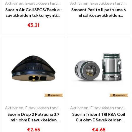
Aktiivinen
,
E-savukkeen tarvikkeet
,
Aktiivinen
Höyrystin
,
E-savukkeen tarvikkeet
Suorin Air Coil 3PCS/Pack e-
Smoant Pasito II patruuna 6
savukkeiden tukkumyynti丨
ml sähkösavukkeiden
Räätälöity
tukkumyynti丨Räätälöity
€
5.31
Aktiivinen
,
E-savukkeen tarvikkeet
,
Aktiivinen
Höyrystin
,
E-savukkeen tarvikkeet
Suorin Drop 2 Patruuna 3,7
Suorin Trident TRI RBA Coil
ml 1 ohm E savukkeiden
0,4 ohm E Savukkeiden
tukkumyynti丨Räätälöity
tukkumyynti丨Räätälöity
€
2.65
€
4.65