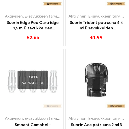
Aktiivinen
,
E-savukkeen tarvikkeet
,
Aktiivinen
Höyrystin
,
E-savukkeen tarvikkeet
Suorin Edge Pod Cartridge
Suorin Trident patruuna 4,4
1,5 ml E savukkeiden
ml E savukkeiden
tukkumyynti丨Räätälöity
tukkumyynti丨Räätälöity
€
2.65
€
1.99
LOPPU
VARASTOSTA
Aktiivinen
,
E-savukkeen tarvikkeet
,
Aktiivinen
Höyrystin
,
E-savukkeen tarvikkeet
Smoant Campbel -
Suorin Ace patruuna 2 ml 3