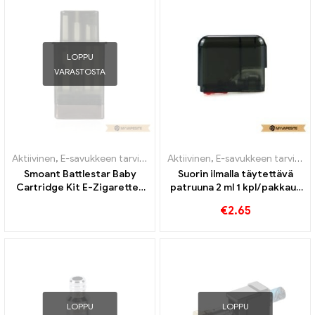
LOPPU
VARASTOSTA
Aktiivinen
,
E-savukkeen tarvikkeet
,
Aktiivinen
Höyrystin
,
E-savukkeen tarvikkeet
Smoant Battlestar Baby
Suorin ilmalla täytettävä
Cartridge Kit E-Zigaretten
patruuna 2 ml 1 kpl/pakkaus
Großhandel丨Räätälöity
sähkösavukkeiden
€
2.65
tukkumyynti丨Räätälöity
LOPPU
LOPPU