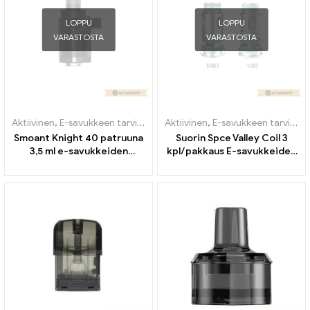
LOPPU
LOPPU
VARASTOSTA
VARASTOSTA
Aktiivinen
,
E-savukkeen tarvikkeet
,
Aktiivinen
Höyrystin
,
E-savukkeen tarvikkeet
Smoant Knight 40 patruuna
Suorin Spce Valley Coil 3
3,5 ml e-savukkeiden
kpl/pakkaus E-savukkeiden
tukkumyynti丨Räätälöity
tukkumyynti丨Räätälöity