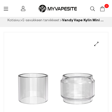
0
Myvapesite.de
Kotisivu
E-savukkeen tarvikkeet
Vandy Vape Kylin Mini korvaava lasiputki 3/5ml (1kappale/pakkaus) E-savukkeiden tukkumyynti丨Räätälöity