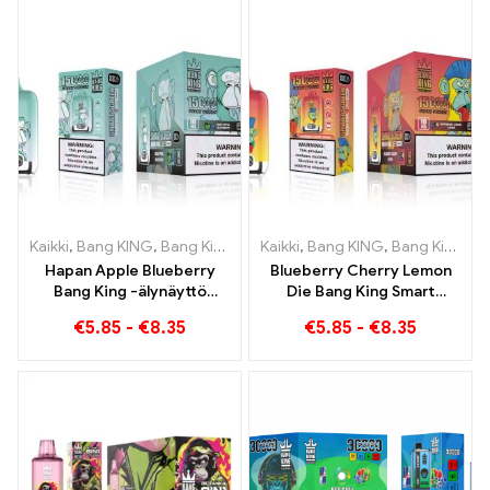
Kaikki
,
Bang KING
,
Bang King Smart Screen 15000 Pullistaa
Kaikki
,
Bang KING
,
Bang King Smart Screen 15000 Pullistaa
,
Kertak
Hapan Apple Blueberry
Blueberry Cherry Lemon
Bang King -älynäyttö
Die Bang King Smart
15000 Puff Verraton
Screen 15000 Puffs
€
5.85
-
€
8.35
€
5.85
-
€
8.35
höyrytyskokemus täynnä
Yleiskatsaus
tuoreita makuja
innovatiiviseen
kertakäyttöiseen e-
savukkeeseen