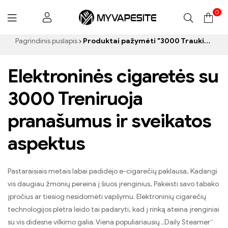
0
Myvapesite.de
Pagrindinis puslapis
Produktai pažymėti "3000 Traukiniai elektronines cigaretes”
Elektroninės cigaretės su
3000 Treniruoja
pranašumus ir sveikatos
aspektus
Pastaraisiais metais labai padidėjo e-cigarečių paklausa, Kadangi
vis daugiau žmonių pereina į šiuos įrenginius, Pakeisti savo tabako
įpročius ar tiesiog nesidomėti vapšymu. Elektroninių cigarečių
technologijos plėtra leido tai padaryti, kad į rinką ateina įrenginiai
su vis didesne vilkimo galia. Viena populiariausių „Daily Steamer“