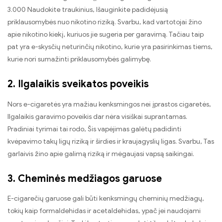
3.000 Naudokite traukinius, Išauginkite padidėjusią
priklausomybės nuo nikotino riziką. Svarbu, kad vartotojai žino
apie nikotino kiekį, kuriuos jie sugeria per garavimą. Tačiau taip
pat yra e-skysčių neturinčių nikotino, kurie yra pasirinkimas tiems,
kurie nori sumažinti priklausomybės galimybę.
2. Ilgalaikis sveikatos poveikis
Nors e-cigaretės yra mažiau kenksmingos nei įprastos cigaretės,
Ilgalaikis garavimo poveikis dar nėra visiškai suprantamas.
Pradiniai tyrimai tai rodo, Šis vapėjimas galėtų padidinti
kvėpavimo takų ligų riziką ir širdies ir kraujagyslių ligas. Svarbu, Tas
garlaivis žino apie galimą riziką ir mėgaujasi vapsą saikingai.
3. Cheminės medžiagos garuose
E-cigarečių garuose gali būti kenksmingų cheminių medžiagų,
tokių kaip formaldehidas ir acetaldehidas, ypač jei naudojami