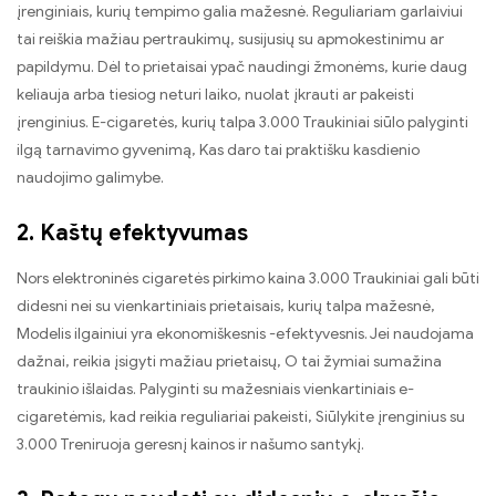
įrenginiais, kurių tempimo galia mažesnė. Reguliariam garlaiviui
tai reiškia mažiau pertraukimų, susijusių su apmokestinimu ar
papildymu. Dėl to prietaisai ypač naudingi žmonėms, kurie daug
keliauja arba tiesiog neturi laiko, nuolat įkrauti ar pakeisti
įrenginius. E-cigaretės, kurių talpa 3.000 Traukiniai siūlo palyginti
ilgą tarnavimo gyvenimą, Kas daro tai praktišku kasdienio
naudojimo galimybe.
2. Kaštų efektyvumas
Nors elektroninės cigaretės pirkimo kaina 3.000 Traukiniai gali būti
didesni nei su vienkartiniais prietaisais, kurių talpa mažesnė,
Modelis ilgainiui yra ekonomiškesnis -efektyvesnis. Jei naudojama
dažnai, reikia įsigyti mažiau prietaisų, O tai žymiai sumažina
traukinio išlaidas. Palyginti su mažesniais vienkartiniais e-
cigaretėmis, kad reikia reguliariai pakeisti, Siūlykite įrenginius su
3.000 Treniruoja geresnį kainos ir našumo santykį.