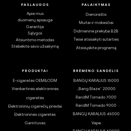
PASLAUGOS
PALAIKYMAS
Apie mus
Dienoraštis
duomenų apsauga
Muitai ir mokesčiai
Garantija
Didmeninė prekyba B2B
Sąlygos
Teisė atsisakyti sutarties
Atsiuntimo metodas
Stebėkite savo užsakymą
Atsisiųskite programą
PRODUKTAI
BRĖMENO SANDĖLIS
E-cigaretės OEM&ODM
BANGŲ KARALIUS 15000
Vienkartinės elektroninės
„Bang Blaze“ 20000
RandM Tornado 7000
cigaretės
RandM Tornado 9000
Elektroninių cigarečių priedai
BANGŲ KARALIUS 45000
Elektroninės cigaretės
Garintuvas
Vape