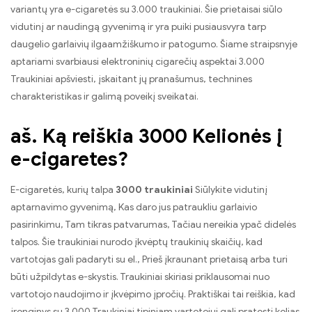
variantų yra e-cigaretės su 3.000 traukiniai. Šie prietaisai siūlo
vidutinį ar naudingą gyvenimą ir yra puiki pusiausvyra tarp
daugelio garlaivių ilgaamžiškumo ir patogumo. Šiame straipsnyje
aptariami svarbiausi elektroninių cigarečių aspektai 3.000
Traukiniai apšviesti, įskaitant jų pranašumus, technines
charakteristikas ir galimą poveikį sveikatai.
aš. Ką reiškia 3000 Kelionės į
e-cigaretes?
E-cigaretės, kurių talpa
3000 traukiniai
Siūlykite vidutinį
aptarnavimo gyvenimą, Kas daro jus patraukliu garlaivio
pasirinkimu, Tam tikras patvarumas, Tačiau nereikia ypač didelės
talpos. Šie traukiniai nurodo įkvėptų traukinių skaičių, kad
vartotojas gali padaryti su el., Prieš įkraunant prietaisą arba turi
būti užpildytas e-skystis. Traukiniai skiriasi priklausomai nuo
vartotojo naudojimo ir įkvėpimo įpročių. Praktiškai tai reiškia, kad
įrenginys su 3.000 Traukiniai tipiniam vartotojui gali pratęsti kelias