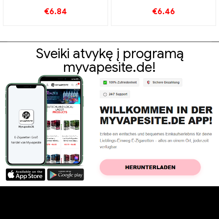
vienkartinis vape 3000
Papūtimai
€
6.84
€
6.46
Papūtimai
Sveiki atvykę į programą
myvapesite.de!