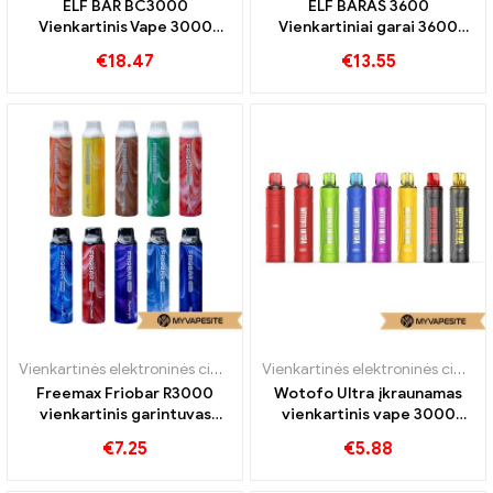
ELF BAR BC3000
ELF BARAS 3600
Vienkartinis Vape 3000
Vienkartiniai garai 3600
Papūtimai
Traukiniai
€
18.47
€
13.55
Vienkartinės elektroninės cigaretės
Vienkartinės elektroninės cigaretės
Freemax Friobar R3000
Wotofo Ultra įkraunamas
vienkartinis garintuvas
vienkartinis vape 3000
3000 Traukiniai
Papūtimai
€
7.25
€
5.88