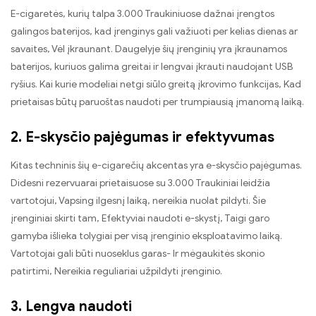
E-cigaretės, kurių talpa 3.000 Traukiniuose dažnai įrengtos
galingos baterijos, kad įrenginys gali važiuoti per kelias dienas ar
savaites, Vėl įkraunant. Daugelyje šių įrenginių yra įkraunamos
baterijos, kuriuos galima greitai ir lengvai įkrauti naudojant USB
ryšius. Kai kurie modeliai netgi siūlo greitą įkrovimo funkcijas, Kad
prietaisas būtų paruoštas naudoti per trumpiausią įmanomą laiką.
2. E-skysčio pajėgumas ir efektyvumas
Kitas techninis šių e-cigarečių akcentas yra e-skysčio pajėgumas.
Didesni rezervuarai prietaisuose su 3.000 Traukiniai leidžia
vartotojui, Vapsing ilgesnį laiką, nereikia nuolat pildyti. Šie
įrenginiai skirti tam, Efektyviai naudoti e-skystį, Taigi garo
gamyba išlieka tolygiai per visą įrenginio eksploatavimo laiką.
Vartotojai gali būti nuoseklus garas- Ir mėgaukitės skonio
patirtimi, Nereikia reguliariai užpildyti įrenginio.
3. Lengva naudoti