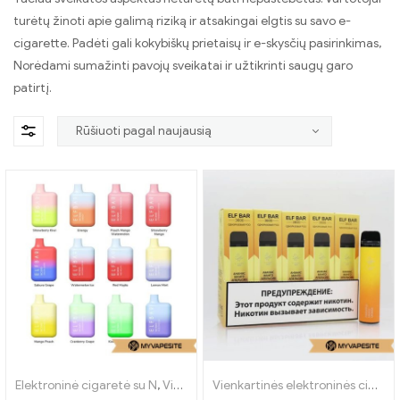
turėtų žinoti apie galimą riziką ir atsakingai elgtis su savo e-
cigarette. Padėti gali kokybiškų prietaisų ir e-skysčių pasirinkimas,
Norėdami sumažinti pavojų sveikatai ir užtikrinti saugų garo
patirtį.
Elektroninė cigaretė su N
,
Vienkartinės elektroninės cigaretės
Vienkartinės elektroninės cigaretės