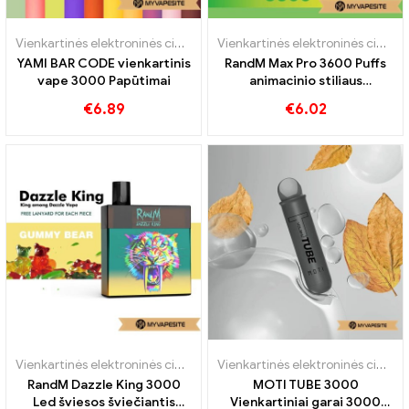
Vienkartinės elektroninės cigaretės
Vienkartinės elektroninės cigaretės
YAMI BAR CODE vienkartinis
RandM Max Pro 3600 Puffs
vape 3000 Papūtimai
animacinio stiliaus
vienkartinis vape
€
6.89
€
6.02
Vienkartinės elektroninės cigaretės
Vienkartinės elektroninės cigaretės
RandM Dazzle King 3000
MOTI TUBE 3000
Led šviesos šviečiantis
Vienkartiniai garai 3000