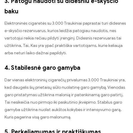
3. Patogu naudoti su didesniu e-skysčio
baku
Elektroninės cigaretės su 3.000 Traukiniai paprastai turi didesnes
e-skysčio rezervuarus, kurios leidžia patogiau naudotis, nes
vartotojui reikia rečiau pildyti įrenginį. Didesnis rezervuaras tai
užtikrina, Tai, Kas yra ypač praktiška vartotojams, kurie keliauja
arba neturi laiko dažnai papildyti.
4. Stabilesnė garo gamyba
Dar vienas elektroninių cigarečių privalumas 3.000 Traukiniai yra,
kad daugelis šių prietaisų siūlo nuolatinę garo gamybą. Vienodas
garo pristatymas užtikrina malonią ir patenkinamą garo patirtį,
Tai nesikeičia nuo pirmojo iki paskutinio įkvėpimo. Stabilus garo
gamyba užtikrina nuolat aukštos kokybės ir intensyvumo garą,
Kuris pagerina visą garo malonumą.
5. Perkeliamumas ir praktiškumas