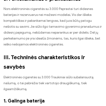
Nors elektroninės cigaretės su 3.000 Paprastai turi didesnes
baterijas ir rezervuarus nei mažesni modeliai, Vis dar išlieka
kompaktiškas ir pakankamai lengvas, kad juos būtų patogu
nešiotis su savimi. Jie siūlo ilgo tarnavimo gyvenimo pranašumus ir
didesnį pajėgumą, nebūdamas neparankus ar per didelis. Dėl jų
perkeliamumo jie yra idealūs žmonėms, tas, kuris ilgai išlieka, bet
ieško nešiojamos elektroninės cigaretės.
III. Techninės charakteristikos ir
savybės
Elektroninės cigaretės su 3.000 Traukiniai siūlo subalansuotą
našumą, o tai pabrėžia tiek vartotojo draugiškumą, tiek
ilgaamžiškumą.
1. Galinga baterija