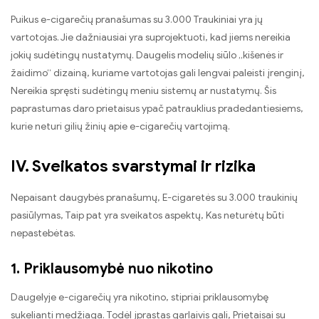
Puikus e-cigarečių pranašumas su 3.000 Traukiniai yra jų
vartotojas. Jie dažniausiai yra suprojektuoti, kad jiems nereikia
jokių sudėtingų nustatymų. Daugelis modelių siūlo „kišenės ir
žaidimo“ dizainą, kuriame vartotojas gali lengvai paleisti įrenginį,
Nereikia spręsti sudėtingų meniu sistemų ar nustatymų. Šis
paprastumas daro prietaisus ypač patrauklius pradedantiesiems,
kurie neturi gilių žinių apie e-cigarečių vartojimą.
IV. Sveikatos svarstymai ir rizika
Nepaisant daugybės pranašumų, E-cigaretės su 3.000 traukinių
pasiūlymas, Taip pat yra sveikatos aspektų, Kas neturėtų būti
nepastebėtas.
1. Priklausomybė nuo nikotino
Daugelyje e-cigarečių yra nikotino, stipriai priklausomybę
sukelianti medžiaga. Todėl įprastas garlaivis gali, Prietaisai su