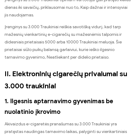
dienas iki savaičių, priklausomai nuo to, Kaip dažnai ir intensyviai
jis naudojamas.
Įrenginys su 3.000 Traukiniai reiškia savotišką vidurį, kad tarp
mažesnių vienkartinių e-cigarečių su mažesnėmis talpomis ir
didesniais prietaisais 5000 arba 10000 Traukiniai meluoja. Šie
prietaisai siūlo puikų balansą garlaiviui, kurie ieško ilgesnio
tarnavimo gyvenimo, Neatliekant per didelio prietaiso.
II. Elektroninių cigarečių privalumai su
3.000 traukiniai
1. Ilgesnis aptarnavimo gyvenimas be
nuolatinio įkrovimo
Akivaizdus e-cigaretės pranašumas su 3.000 Traukiniai yra
pratęstas naudingas tarnavimo laikas, palyginti su vienkartiniais