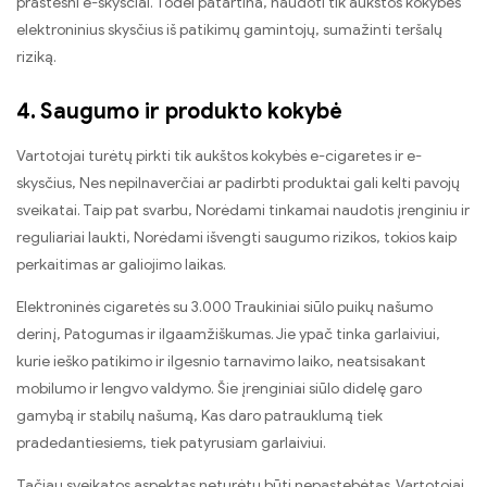
prastesni e-skysčiai. Todėl patartina, naudoti tik aukštos kokybės
elektroninius skysčius iš patikimų gamintojų, sumažinti teršalų
riziką.
4. Saugumo ir produkto kokybė
Vartotojai turėtų pirkti tik aukštos kokybės e-cigaretes ir e-
skysčius, Nes nepilnaverčiai ar padirbti produktai gali kelti pavojų
sveikatai. Taip pat svarbu, Norėdami tinkamai naudotis įrenginiu ir
reguliariai laukti, Norėdami išvengti saugumo rizikos, tokios kaip
perkaitimas ar galiojimo laikas.
Elektroninės cigaretės su 3.000 Traukiniai siūlo puikų našumo
derinį, Patogumas ir ilgaamžiškumas. Jie ypač tinka garlaiviui,
kurie ieško patikimo ir ilgesnio tarnavimo laiko, neatsisakant
mobilumo ir lengvo valdymo. Šie įrenginiai siūlo didelę garo
gamybą ir stabilų našumą, Kas daro patrauklumą tiek
pradedantiesiems, tiek patyrusiam garlaiviui.
Tačiau sveikatos aspektas neturėtų būti nepastebėtas. Vartotojai