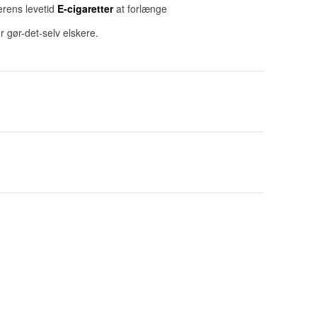
erens levetid
E-cigaretter
at forlænge
gør-det-selv elskere.