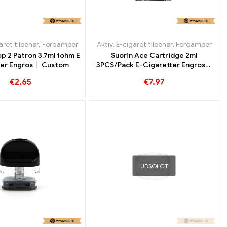
aret tilbehør
,
Fordamper
Aktiv
,
E-cigaret tilbehør
,
Fordamper
p 2 Patron 3,7ml 1ohm E
Suorin Ace Cartridge 2ml
ter Engros丨 Custom
3PCS/Pack E-Cigaretter Engros丨
Custom
€
2.65
€
7.97
UDSOLGT