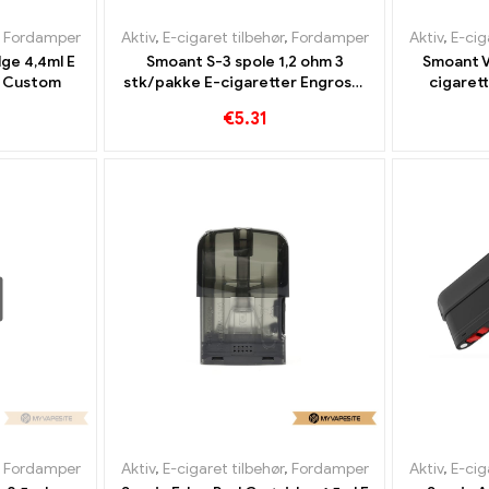
,
Fordamper
Aktiv
,
E-cigaret tilbehør
,
Fordamper
Aktiv
,
E-cig
dge 4,4ml E
Smoant S-3 spole 1,2 ohm 3
Smoant V
丨 Custom
stk/pakke E-cigaretter Engros丨
cigaret
Custom
€
5.31
,
Fordamper
Aktiv
,
E-cigaret tilbehør
,
Fordamper
Aktiv
,
E-cig