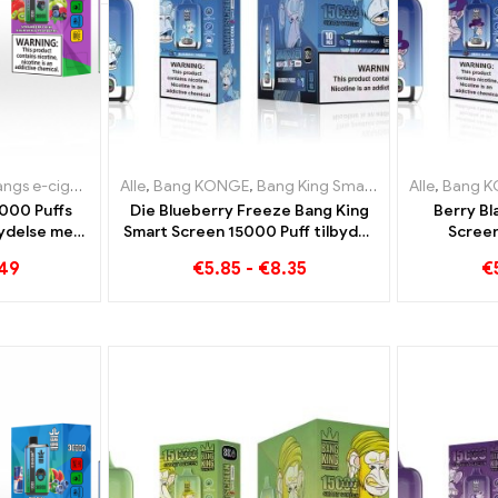
e-cigaretter Litauen
e-cigaretter Litauen
Alle
,
,
Bang KONGE
Engangs e-cigaretter Luxembourg
,
Engangs e-cigaretter Luxembourg
,
Bang King Smart skærm 15000 Puff
,
Engangs e-ci
Alle
,
,
Engangs 
Bang 
000 Puffs
Die Blueberry Freeze Bang King
Berry Bl
nydelse med
Smart Screen 15000 Puff tilbyder
Screen
Sour Apple
en lækker
generation
.49
€
5.85
-
€
8.35
€