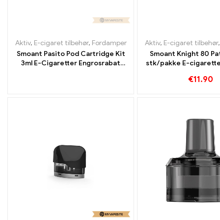
Aktiv
,
E-cigaret tilbehør
,
Fordamper
Aktiv
,
E-cigaret tilbehør
Smoant Pasito Pod Cartridge Kit
Smoant Knight 80 Pa
3ml E-Cigaretter Engrosrabat
stk/pakke E-cigarett
Brugerdefineret
Custom
€
11.90