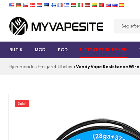
Myvapesite.de
BUTIK
MOD
POD
E-CIGARET TILBEHØR
Bestil
e-
Hjemmeside
E-cigaret tilbehør
Vandy Vape Resistance Wire
cigaretter
billig
online
på
myvapesite.de
Salg!