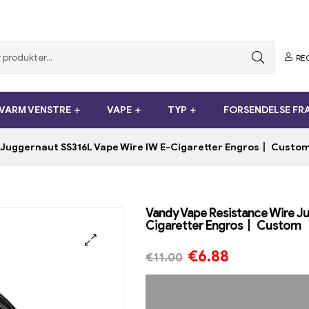
RE
VARM VENSTRE
VAPE
TYP
FORSENDELSE FR
 Juggernaut SS316L Vape Wire IW E-Cigaretter Engros丨 Custo
Vandy Vape Resistance Wire J
Cigaretter Engros丨 Custom
€
6.88
€
11.00