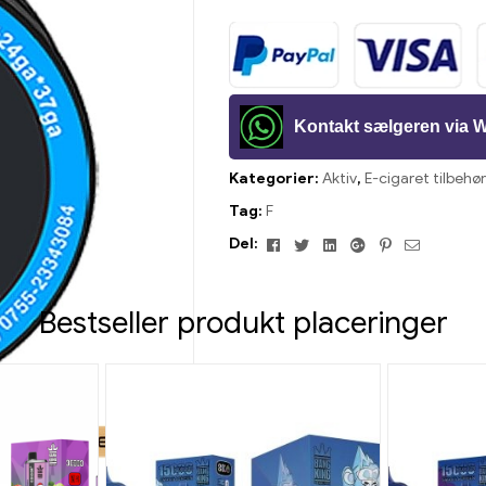
Kontakt sælgeren via
Kategorier:
Aktiv
,
E-cigaret tilbehø
Tag:
F
Facebook
Twitter
Linkedin
Google+
Pinterest
E-
Del:
mail
Bestseller produkt placeringer