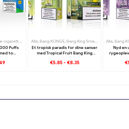
aretter Luxembourg
aretter Litauen
Alle
,
,
,
Engangs e-cigaretter Holland
Engangs e-cigaretter Luxembourg
Bang KONGE
,
Bang King Smart skærm 15000 Puff
,
Engangs e-cigaret
,
Engangs e-ci
Alle
,
Bang 
000 Puffs
Et tropisk paradis for dine sanser
Nyd en u
med to
med Tropical Fruit Bang King
rygeoplev
ull Energy
Smart Screen 15000 Puff
Bang King
.49
€
5.85
-
€
8.35
€
Gum Sweet