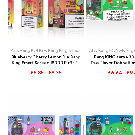
Alle
,
Bang KONGE
,
Bang King Smart skærm 15000 Puff
Alle
,
Bang KONGE
,
Engangs 
,
Engangs 
Blueberry Cherry Lemon Die Bang
Bang KING farve 30
King Smart Screen 15000 Puffs En
Dual Flavor Dobbelt 
oversigt over en innovativ e-
Strawberry Kiwi og 
€
5.85
-
€
8.35
€
6.64
-
€
9
cigaret til engangsbrug
Raspberry