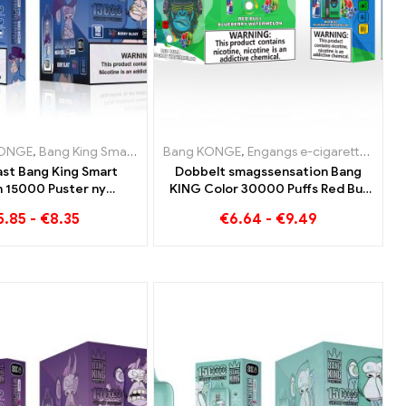
garetter Holland
e-cigaretter Holland
KONGE
,
Engangs e-cigaretter Litauen
,
Bang King Smart skærm 15000 Puff
,
Engangs e-cigaretter Østrig
,
Engangs e-cigaretter Østrig
Bang KONGE
,
Engangs e-cigaretter Luxembourg
,
,
Engangs e-cigaretter
Engangs e-cigaretter Lita
,
Engangs e-cigaretter 
,
Engangs e-cigaret
,
Enga
,
E
ast Bang King Smart
Dobbelt smagssensation Bang
 15000 Puster ny
KING Color 30000 Puffs Red Bull
 af engangs e-cigaret
og Blueberry Watermelon 30000
5.85
-
€
8.35
€
6.64
-
€
9.49
Puffs engangs e-cigaret