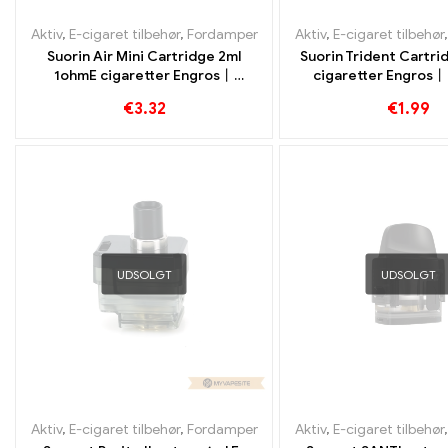
Aktiv
,
E-cigaret tilbehør
,
Fordamper
Aktiv
,
E-cigaret tilbehør
Suorin Air Mini Cartridge 2ml
Suorin Trident Cartri
1ohmE cigaretter Engros丨
cigaretter Engros
Custom
€
3.32
€
1.99
UDSOLGT
UDSOLGT
Aktiv
,
E-cigaret tilbehør
,
Fordamper
Aktiv
,
E-cigaret tilbehør