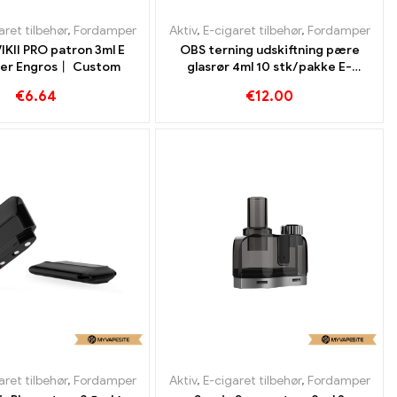
aret tilbehør
,
Fordamper
Aktiv
,
E-cigaret tilbehør
,
Fordamper
IKII PRO patron 3ml E
OBS terning udskiftning pære
ter Engros丨 Custom
glasrør 4ml 10 stk/pakke E-
cigaretter Engros丨 Custom
€
6.64
€
12.00
aret tilbehør
,
Fordamper
Aktiv
,
E-cigaret tilbehør
,
Fordamper