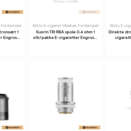
,
Fordamper
Aktiv
,
E-cigaret tilbehør
,
Fordamper
Aktiv
,
E-cig
tronsæt 1
Suorin TRI RBA spole 0,4 ohm 1
Direkte dro
er Engros丨
stk/pakke E-cigaretter Engros丨
cigaret
Custom