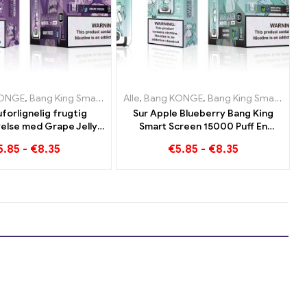
ter Østrig
garetter Holland
KONGE
,
Engangs e-cigaretter Litauen
,
Bang King Smart skærm 15000 Puff
,
Engangs e-cigaretter Polen
,
Engangs e-cigaretter Østrig
Alle
,
,
Bang KONGE
Engangs e-cigaretter Luxembourg
,
Engangs E-cigaretter Portugal
,
Engangs e-cigaretter Lita
,
,
Engangs e-cigaretter P
Bang King Smart skærm 15000 Puff
,
E
forlignelig frugtig
Sur Apple Blueberry Bang King
else med Grape Jelly
Smart Screen 15000 Puff En
 Smart Screen 15000
uforlignelig vaping-oplevelse fuld
5.85
-
€
8.35
€
5.85
-
€
8.35
Puff
af friske smage