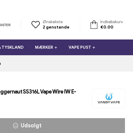
Ønskeliste
Indkøbskurv
GISTER
2
genstande
€
0.00
A TYSKLAND
MÆRKER
VAPE PUST
m
uggernaut SS316L Vape Wire IW E-
Udsolgt