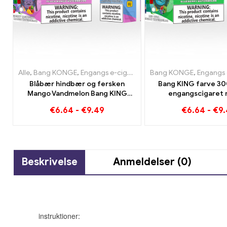
Alle
,
Bang KONGE
,
Engangs e-cigaretter Litauen
Bang KONGE
,
Engangs e-cig
,
Engangs e-cig
Blåbær hindbær og fersken
Bang KING farve 30
Mango Vandmelon Bang KING
engangscigaret 
farve 30000 Puffs ENGANGS E-
smagsvarianter Red B
€
6.64
-
€
9.49
€
6.64
-
€
9
CIGARETER Dual Flavor
Watermelon Bubble 
engangsenhed Den perfekte
kombination
Beskrivelse
Anmeldelser (0)
instruktioner: