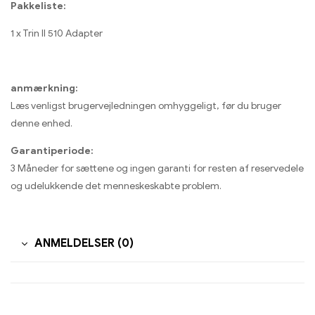
Pakkeliste:
1 x Trin II 510 Adapter
anmærkning:
Læs venligst brugervejledningen omhyggeligt, før du bruger
denne enhed.
Garantiperiode:
3 Måneder for sættene og ingen garanti for resten af ​​reservedele
og udelukkende det menneskeskabte problem.
ANMELDELSER (0)