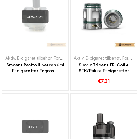
UDSOLGT
Aktiv
,
E-cigaret tilbehør
,
Fordamper
Aktiv
,
E-cigaret tilbehør
,
Fordamper
Smoant Pasito II patron 6ml
Suorin Trident TRI Coil 4
E-cigaretter Engros丨
STK/Pakke E-cigaretter
Custom
Engros丨 Custom
€
7.31
UDSOLGT