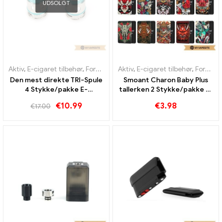
UDSOLGT
Aktiv
,
E-cigaret tilbehør
,
Fordamper
Aktiv
,
E-cigaret tilbehør
,
Fordamper
Den mest direkte TRI-Spule
Smoant Charon Baby Plus
4 Stykke/pakke E-
tallerken 2 Stykke/pakke E-
cigaretter Engros丨 Custom
cigaretter Engros丨 Custom
€
10.99
€
3.98
€
17.00