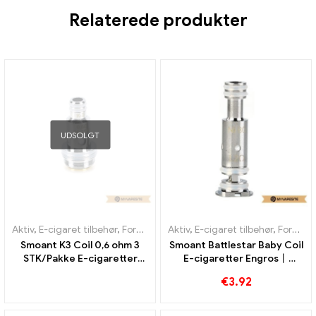
Relaterede produkter
UDSOLGT
Aktiv
,
E-cigaret tilbehør
,
Fordamper
Aktiv
,
E-cigaret tilbehør
,
Fordamper
Smoant K3 Coil 0,6 ohm 3
Smoant Battlestar Baby Coil
STK/Pakke E-cigaretter
E-cigaretter Engros丨
Engros丨 Custom
Custom
€
3.92