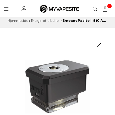
0
Myvapesite.de
Hjemmeside
E-cigaret tilbehør
Smoant Pasito II 510 Adapter E-cigaretter Engros丨 Custom