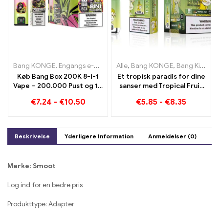
Bang KONGE
,
Engangs e-cigaretter
Alle
,
,
Engangs e-cigaretter Belgie
Bang KONGE
,
Bang King Smart skærm 15000 Puff
Køb Bang Box 200K 8-i-1
Et tropisk paradis for dine
Vape – 200.000 Pust og 10
sanser med Tropical Fruit
Smag
Bang King Smart Screen
€
7.24
-
€
10.50
€
5.85
-
€
8.35
15000 Puff
Beskrivelse
Yderligere Information
Anmeldelser (0)
Marke: Smoot
Log ind for en bedre pris
Produkttype: Adapter