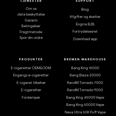
TJENESTER
SUPPORT
Om os
Blog
data beskyttelse
Afgifter og skatter
Garanti
Engros B2B
Betingelser
Fortrydelsesret
Fragtmetode
Spor din ordre
Download app
PRODUKTER
BREMEN WAREHOUSE
E-cigaretter OEM&ODM
Bang King 15000
Engangs e-cigaretter
Bang Blaze 20000
E-cigaret tilbehør
RandM Tornado 7000
E-cigaretter
RandM Tornado 9000
Fordamper
Bang King 45000 Vape
Bang King 50000 Vape
Nexa Ultra 50K Puff Vape