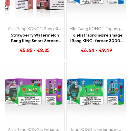
Alle
,
Bang KONGE
,
Bang King Smart skærm 15000 Puff
Alle
,
Bang KONGE
,
Engangs e-cigaretter Litauen
,
Engangs e
Strawberry Watermelon
To ekstraordinære smage
Bang King Smart Screen
i Bang KING-farven 30000
15000 Puff Nyd den
Puffs E-Zigarette Blåbær
€
5.85
-
€
8.35
€
6.64
-
€
9.49
afslappende fornøjelse af
Hindbær blandet og
frugter
muggen frugt
Alle
,
Bang KONGE
,
Engangs e-cigaretter Litauen
Bang KONGE
,
Engangs e-cigaretter
,
Engangs e-ciga