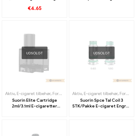
丨 Custom
Engros丨 Custom
€
4.65
UDSOLGT
UDSOLGT
Aktiv
,
E-cigaret tilbehør
,
Fordamper
Aktiv
,
E-cigaret tilbehør
,
Fordamper
Suorin Elite Cartridge
Suorin Spce Tal Coil 3
2ml/3.1ml E-cigaretter
STK/Pakke E-cigaret Engros
Engros丨 Custom
丨 Custom