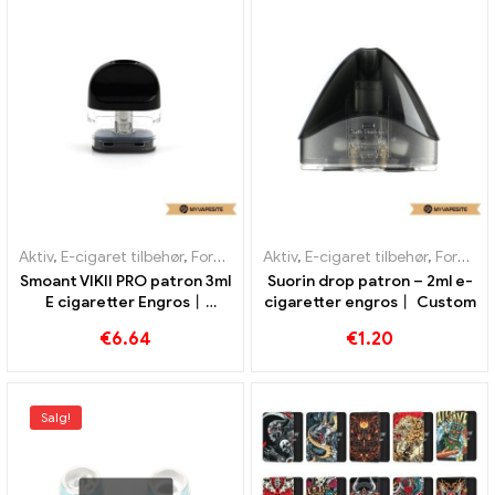
Aktiv
,
E-cigaret tilbehør
,
Fordamper
Aktiv
,
E-cigaret tilbehør
,
Fordamper
Smoant VIKII PRO patron 3ml
Suorin drop patron – 2ml e-
E cigaretter Engros丨
cigaretter engros丨 Custom
Custom
€
6.64
€
1.20
Salg!