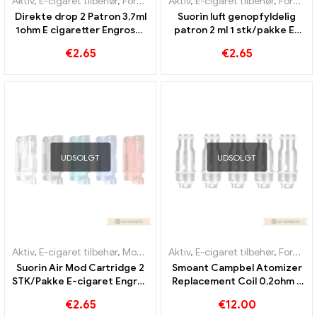
Aktiv
,
E-cigaret tilbehør
,
Fordamper
Aktiv
,
E-cigaret tilbehør
,
Fordamper
Direkte drop 2 Patron 3,7ml
Suorin luft genopfyldelig
1ohm E cigaretter Engros丨
patron 2 ml 1 stk/pakke E-
Custom
cigaretter Engros丨 Custom
€
2.65
€
2.65
UDSOLGT
UDSOLGT
Aktiv
,
E-cigaret tilbehør
,
Mod
,
Fordamper
Aktiv
,
E-cigaret tilbehør
,
Fordamper
Suorin Air Mod Cartridge 2
Smoant Campbel Atomizer
STK/Pakke E-cigaret Engros
Replacement Coil 0,2ohm 5
丨 Custom
stk/pakke E-cigaret Engros
€
2.65
€
12.00
丨 Custom