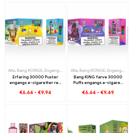
Alle
,
Bang KONGE
,
Engangs e-cigaretter Litauen
Alle
,
Bang KONGE
,
Engangs e-ciga
,
Engangs e-cigaretter Litauen
Erfaring 30000 Puster
Bang KING farve 30000
engangs e-cigaretter ren
Puffs engangs e-cigaret
nydelse Blueberry Ice
Den perfekte blanding af
€
6.64
-
€
9.94
€
6.64
-
€
9.49
møder Strawberry Banana
sød jordbærvandmelon og
in the Bang KING Color
forfriskende drueis