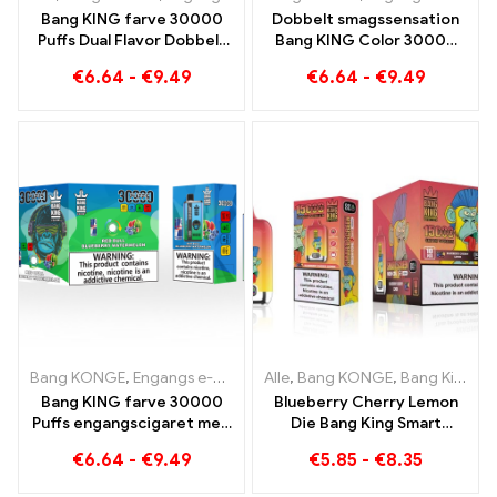
Bang KING farve 30000
Dobbelt smagssensation
Puffs Dual Flavor Dobbelt
Bang KING Color 30000
nydelse med Strawberry
Puffs Red Bull og Blueberry
€
6.64
-
€
9.49
€
6.64
-
€
9.49
Kiwi og Sour Apple
Watermelon 30000 Puffs
Raspberry
engangs e-cigaret
Bang KONGE
,
Engangs e-cigaretter Litauen
Alle
,
Bang KONGE
,
Engangs e-cigarett
,
Bang King Smart skærm 15000 Puff
Bang KING farve 30000
Blueberry Cherry Lemon
Puffs engangscigaret med
Die Bang King Smart
to smagsvarianter Red Bull
Screen 15000 Puffs En
€
6.64
-
€
9.49
€
5.85
-
€
8.35
Energy Watermelon
oversigt over en innovativ
Bubble Gum Sweet
e-cigaret til engangsbrug