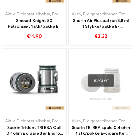
Aktiv
,
E-cigaret tilbehør
,
Fordamper
Aktiv
,
E-cigaret tilbehør
,
Fordamper
Smoant Knight 80
Suorin Air Plus patron 3,5 ml
Patronsæt 1 stk/pakke E-
1 Stykke/pakke E-
cigaretter Engros丨 Custom
cigaretter Engros丨 Custom
€
11.90
€
3.32
UDSOLGT
Aktiv
,
E-cigaret tilbehør
,
Fordamper
Aktiv
,
E-cigaret tilbehør
,
Fordamper
Suorin Trident TRI RBA Coil
Suorin TRI RBA spole 0,4 ohm
0,4ohm E cigaretter Engros
1 stk/pakke E-cigaretter