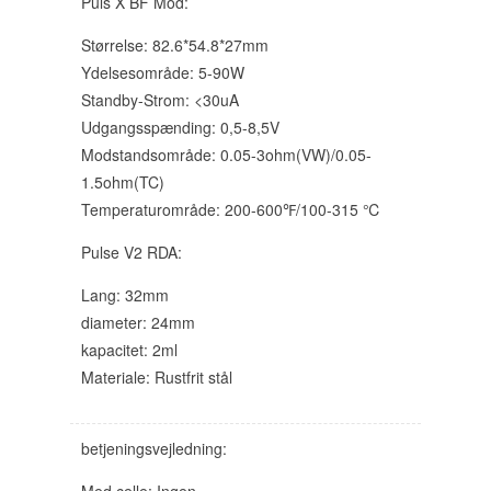
Puls X BF Mod:
Størrelse: 82.6*54.8*27mm
Ydelsesområde: 5-90W
Standby-Strom: <30uA
Udgangsspænding: 0,5-8,5V
Modstandsområde: 0.05-3ohm(VW)/0.05-
1.5ohm(TC)
Temperaturområde: 200-600℉/100-315 ℃
Pulse V2 RDA:
Lang: 32mm
diameter: 24mm
kapacitet: 2ml
Materiale: Rustfrit stål
betjeningsvejledning: