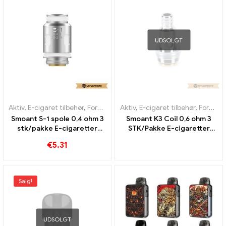
UDSOLGT
Aktiv
,
E-cigaret tilbehør
,
Fordamper
Aktiv
,
E-cigaret tilbehør
,
Fordamper
Smoant S-1 spole 0,4 ohm 3
Smoant K3 Coil 0,6 ohm 3
stk/pakke E-cigaretter
STK/Pakke E-cigaretter
Engros丨 Custom
Engros丨 Custom
€
5.31
Salg!
UDSOLGT