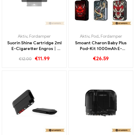
Aktiv
,
Fordamper
Aktiv
,
Pod
,
Fordamper
Suorin Shine Cartridge 2ml
Smoant Charon Baby Plus
E-Cigaretter Engros丨
Pod-Kit 1000mAh E-
Custom
Zigaretten Großhandel丨
€
11.99
€
26.59
€
12.00
Custom