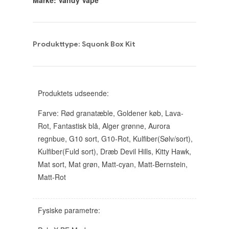
Marke: Vandy Vape
Produkttype: Squonk Box Kit
Produktets udseende:
Farve: Rød granatæble, Goldener køb, Lava-
Rot, Fantastisk blå, Alger grønne, Aurora
regnbue, G10 sort, G10-Rot, Kulfiber(Sølv/sort),
Kulfiber(Fuld sort), Dræb Devil Hills, Kitty Hawk,
Mat sort, Mat grøn, Matt-cyan, Matt-Bernstein,
Matt-Rot
Fysiske parametre: