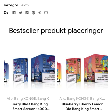
Kategori:
Aktiv
Facebook
Twitter
Linkedin
Google+
Pinterest
E-
Del:
mail
Bestseller produkt placeringer
Alle
,
Bang KONGE
,
Bang King Smart skærm 15000 Puff
Alle
,
Bang KONGE
,
Bang King Smart skærm 15000 Puff
,
Engangs e
Berry Blast Bang King
Blueberry Cherry Lemon
Smart Screen 15000
Die Bang King Smart