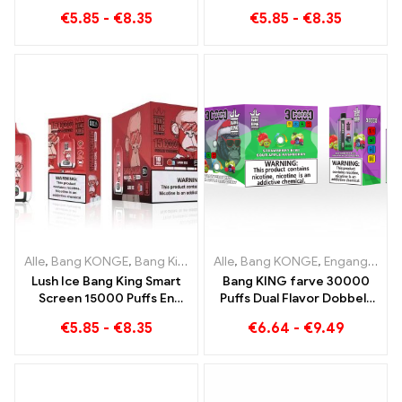
Puster ny generation af
Screen 15000 Puffs En
€
5.85
-
€
8.35
€
5.85
-
€
8.35
engangs e-cigaret
oversigt over en innovativ
e-cigaret til engangsbrug
Alle
,
Bang KONGE
,
Bang King Smart skærm 15000 Puff
Alle
,
Bang KONGE
,
Engangs e-cigaretter Litauen
,
Engangs e
Lush Ice Bang King Smart
Bang KING farve 30000
Screen 15000 Puffs En
Puffs Dual Flavor Dobbelt
perfekt afbalanceret
nydelse med Strawberry
€
5.85
-
€
8.35
€
6.64
-
€
9.49
blanding af vandmelon og
Kiwi og Sour Apple
mynte
Raspberry