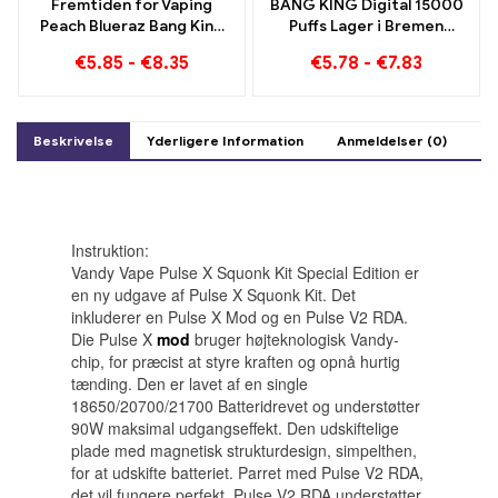
Fremtiden for Vaping
BANG KING Digital 15000
Peach Blueraz Bang King
Puffs Lager i Bremen
Smart Screen 15000 Puff
15000 Togløs glæde
€
5.85
-
€
8.35
€
5.78
-
€
7.83
Beskrivelse
Yderligere Information
Anmeldelser (0)
Instruktion:
Vandy Vape Pulse X Squonk Kit Special Edition er
en ny udgave af Pulse X Squonk Kit. Det
inkluderer en Pulse X Mod og en Pulse V2 RDA.
Die Pulse X
mod
bruger højteknologisk Vandy-
chip, for præcist at styre kraften og opnå hurtig
tænding. Den er lavet af en single
18650/20700/21700 Batteridrevet og understøtter
90W maksimal udgangseffekt. Den udskiftelige
plade med magnetisk strukturdesign, simpelthen,
for at udskifte batteriet. Parret med Pulse V2 RDA,
det vil fungere perfekt. Pulse V2 RDA understøtter