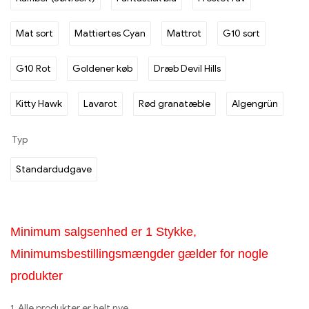
Mat sort
Mattiertes Cyan
Mattrot
G10 sort
G10 Rot
Goldener køb
Dræb Devil Hills
Kitty Hawk
Lavarot
Rød granatæble
Algengrün
Typ
Standardudgave
Minimum salgsenhed er 1 Stykke,
Minimumsbestillingsmængder gælder for nogle
produkter
1. Alle produkter er helt nye.