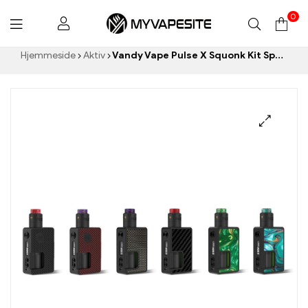
0
Myvapesite.de
Hjemmeside
Aktiv
Vandy Vape Pulse X Squonk Kit Special Edition E-cigaretter Engros丨 Custom