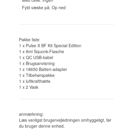
Med celle: Ingen
Fyld væske på: Op ned
Pakke liste:
1 x Pulse X BF Kit Special Edition
1 x 8ml Squonk-Flasche
1 x QC USB-kabel
1 x Brugsanvisning
1 x 18650 Batteri-adapter
1 x Tilbehørspakke
1 x luftkrafthætte
1 x 2 Vask
anmærkning:
Læs venligst brugervejledningen omhyggeligt, før
du bruger denne enhed.