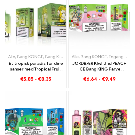
Alle
,
Bang KONGE
,
Bang King Smart skærm 15000 Puff
Alle
,
Bang KONGE
,
Engangs e-cigaretter Litauen
,
Engangs e
Et tropisk paradis for dine
JORDBÆR KIwI Und PEACH
sanser med Tropical Fruit
ICE Bang KING Farve
Bang King Smart Screen
30000 Puffs Disposable E-
€
5.85
-
€
8.35
€
6.64
-
€
9.49
15000 Puff
Cigarette - Dual Flavor for
en unik vapingoplevelse