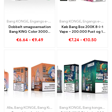
Bang KONGE
,
Engangs e-cigaretter
Bang KONGE
,
Engangs e-cigaretter Litaue
,
Engangs e-cigaretter
Dobbelt smagssensation
Køb Bang Box 200K 8-i-1
Bang KING Color 30000
Vape – 200.000 Pust og 10
Puffs Red Bull og Blueberry
Smag
€
6.64
-
€
9.49
€
7.24
-
€
10.50
Watermelon 30000 Puffs
engangs e-cigaret
Alle
,
Bang KONGE
,
Bang King Smart skærm 15000 Puff
Bang KONGE
,
Bang konge 15000 Pust
,
Engangs e