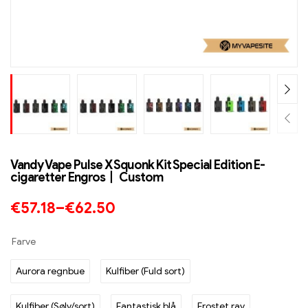
Vandy Vape Pulse X Squonk Kit Special Edition E-
cigaretter Engros丨 Custom
€
57.18
–
€
62.50
Farve
Aurora regnbue
Kulfiber (Fuld sort)
Kulfiber (Sølv/sort)
Fantastisk blå
Frostet rav