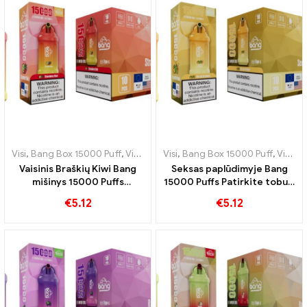
Visi
,
Bang Box 15000 Puff
,
Vienkartinės elektroninės cigaretės Švedija
Visi
,
Bang Box 15000 Puff
,
Vienkartinės elektroninės cigaretės Švedija
Vaisinis Braškių Kiwi Bang
Seksas paplūdimyje Bang
mišinys 15000 Puffs
15000 Puffs Patirkite tobulą
užfiksuoja vasaros skonį
egzotiškų vaisių derinį
€
5.12
€
5.12