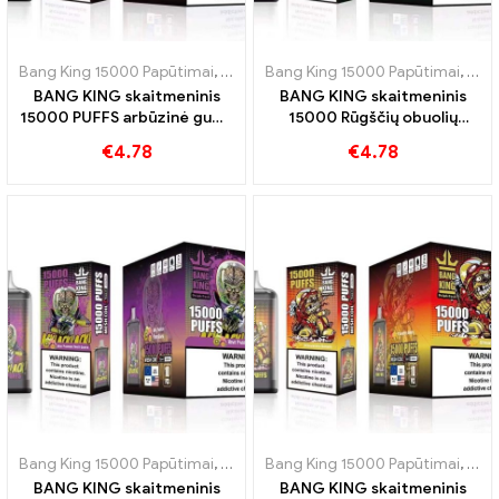
Bang King 15000 Papūtimai
,
Vienkartinės elektroninės cigaretės Šve
Bang King 15000 Papūtimai
,
Vien
BANG KING skaitmeninis
BANG KING skaitmeninis
15000 PUFFS arbūzinė guma
15000 Rūgščių obuolių
15000 Puffs sužavės jūsų
aviečių vienkartinės e-
€
4.78
€
4.78
skonio receptorius
cigaretės pūkai 15000
Traukiniai
Bang King 15000 Papūtimai
,
Vienkartinės elektroninės cigaretės Šve
Bang King 15000 Papūtimai
,
Vien
BANG KING skaitmeninis
BANG KING skaitmeninis