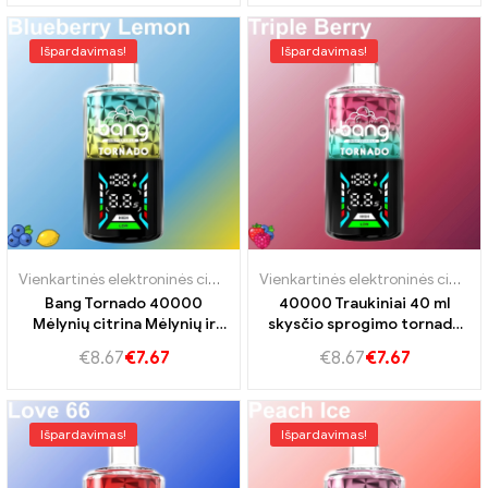
Išpardavimas!
Išpardavimas!
Vienkartinės elektroninės cigaretės Slovakija
,
Vienkartinės elektroni
Vienkartinės elektroninės cigaretės Slovakija
Bang Tornado 40000
40000 Traukiniai 40 ml
Mėlynių citrina Mėlynių ir
skysčio sprogimo tornado
citrinų skonis
40000 Trigubos uogos
€
8.67
€
7.67
€
8.67
€
7.67
intensyviam uogų
malonumui
Išpardavimas!
Išpardavimas!