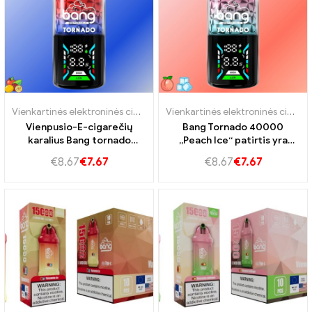
Vienkartinės elektroninės cigaretės Slovakija
,
Vienkartinės elektroni
Vienkartinės elektroninės cigaretės Slovakija
Vienpusio-E-cigarečių
Bang Tornado 40000
karalius Bang tornado
„Peach Ice“ patirtis yra
40000 Meilė 66
didžiausia garo patirtis
€
8.67
€
7.67
€
8.67
€
7.67