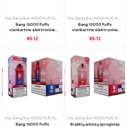
Visi
,
Bang Box 15000 Puff
,
Vienkartinės elektroninės cigaretės Švedija
Visi
,
Bang Box 15000 Puff
,
Vienkartinės elektroninės cigaretės Švedija
Bang 15000 Puffs
Bang 15000 Puffs
vienkartinė elektroninė
vienkartinė elektroninė
cigaretė Arbūzo saldumas
cigaretė Arbūzo ir gumos
€
5.12
€
5.12
susimaišo su gaiviu skoniu
saldumas yra jausmų šventė
Visi
,
Bang Box 15000 Puff
,
Vienkartinės elektroninės cigaretės Švedija
Visi
,
Bang Box 15000 Puff
,
Vienkartinės elektroninės cigaretės Švedija
Bang 15000 Puffs
Braškių arbūzų sprogimas