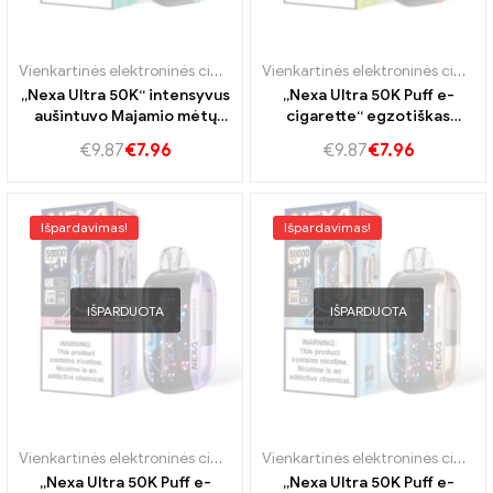
Vienkartinės elektroninės cigaretės Portugalija
,
Vienkartinės elektro
Vienkartinės elektroninės cigaretės Portugalija
„Nexa Ultra 50K“ intensyvus
„Nexa Ultra 50K Puff e-
aušintuvo Majamio mėtų
cigarette“ egzotiškas
skonis
mango oazės skonis
€
9.87
€
7.96
€
9.87
€
7.96
Išpardavimas!
Išpardavimas!
IŠPARDUOTA
IŠPARDUOTA
Vienkartinės elektroninės cigaretės Portugalija
,
Vienkartinės elektro
Vienkartinės elektroninės cigaretės Portugalija
„Nexa Ultra 50K Puff e-
„Nexa Ultra 50K Puff e-