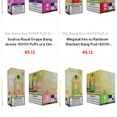
Visi
,
Bang Box 15000 Puff
,
Vienkartinės elektroninės cigaretės Švedija
Visi
,
Bang Box 15000 Puff
,
Vienkartinės elektroninės cigaretės Švedija
Sodrus Royal Grape Bang
Mėgaukitės su Rainbow
skonis 15000 Puffs yra tikra
Sherbet Bang Pod 15000
duoklė karališkiems
Pūseliai pripildyti įvairių
€
5.12
€
5.12
vaisiams
vaisių aromatų