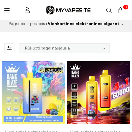
0
Myvapesite.de
Pagrindinis puslapis
Vienkartinės elektroninės cigaretės Slovakija