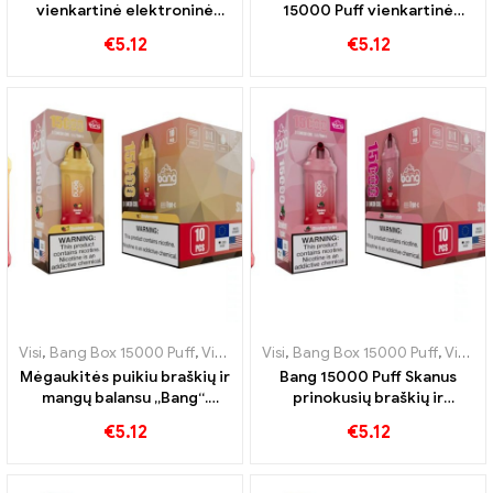
vienkartinė elektroninė
15000 Puff vienkartinė
cigaretė Triple Berry Ice
elektroninė cigaretė Gaivus
€
5.12
€
5.12
Berry dera su vėsinančiu
braškių ir sultingo arbūzo
skoniu
derinys
Visi
,
Bang Box 15000 Puff
,
Vienkartinės elektroninės cigaretės Švedija
Visi
,
Bang Box 15000 Puff
,
Vienkartinės elektroninės cigaretės Švedija
Mėgaukitės puikiu braškių ir
Bang 15000 Puff Skanus
mangų balansu „Bang“.
prinokusių braškių ir
15000 Išpūsta vienkartinė
sultingų ličių mišinys
€
5.12
€
5.12
elektroninė cigaretė