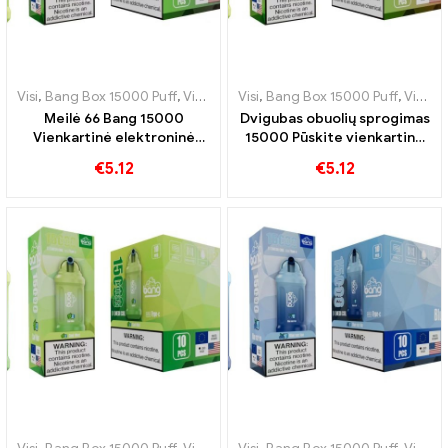
Visi
,
Bang Box 15000 Puff
,
Vienkartinės elektroninės cigaretės Švedija
Visi
,
Bang Box 15000 Puff
,
Vienkartinės elektroninės cigaretės Švedija
Meilė 66 Bang 15000
Dvigubas obuolių sprogimas
Vienkartinė elektroninė
15000 Pūskite vienkartinę
cigaretė Puffs Pod Puikus
elektroninę cigaretę, kad
€
5.12
€
5.12
gaivių skonių derinys
pajustumėte obuolių
saldumą