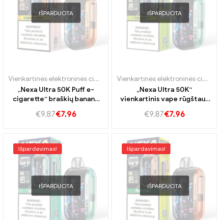
IŠPARDUOTA
IŠPARDUOTA
Vienkartinės elektroninės cigaretės Portugalija
,
Vienkartinės elektro
Vienkartinės elektroninės cigaretės Portugalija
„Nexa Ultra 50K Puff e-
„Nexa Ultra 50K“
cigarette“ braškių bananų
vienkartinis vape rūgštaus
skonis 50k vape vaisinis
obuolių ledo skonio USB-C
€
9.87
€
7.96
€
9.87
€
7.96
garo patirtis
krovimo jungtis
Išpardavimas!
Išpardavimas!
IŠPARDUOTA
IŠPARDUOTA