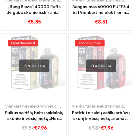
Vienkartinė elektroninė cigaretė su nikotinu
,
Vienkartinės elektroni
Vienkartinės elektroninės cigaretės
„Bang Blaze“ 40000 Puffs
Bangavimas 60000 PUFFS 4
dvigubo skonio išskirtiniam
in 1 Vienkartinė elektroninė
skoniui
cigaretė
€
5.85
€
8.51
Išpardavimas!
Išpardavimas!
IŠPARDUOTA
IŠPARDUOTA
Vienkartinės elektroninės cigaretės Portugalija
,
Vienkartinės elektro
Vienkartinės elektroninės cigaretės Portugalija
Puikus saldžių baltų saldainių
Patirkite saldų vešlių arbūzų
skonio ir vėsių mėtų „Nexa
skonį ir vėsų mėtų aromatą
Ultra 50K vape“ derinys
„Nexa Ultra 50K Vape“.
€
9.87
€
7.96
€
9.87
€
7.96