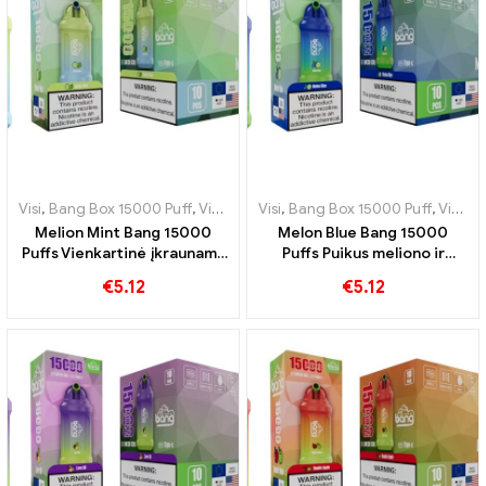
Visi
,
Bang Box 15000 Puff
,
Vienkartinės elektroninės cigaretės Švedija
Visi
,
Bang Box 15000 Puff
,
Vienkartinės elektroninės cigaretės Švedija
Melion Mint Bang 15000
Melon Blue Bang 15000
Puffs Vienkartinė įkraunama
Puffs Puikus meliono ir
elektroninė cigaretė
mėlynių derinys
€
5.12
€
5.12
sujungia meliono saldumą su
mėtų gaivumu