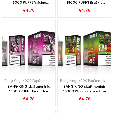
15000 PUFFS Vaisinė
15000 PUFFS Braškių
harmonija iš kivių pasiflorų ir
bananų saldumas ir tropinis
€
4.78
€
4.78
gvajavos
skonis
Bang King 15000 Papūtimai
,
Vienkartinės elektroninės cigaretės Šve
Bang King 15000 Papūtimai
,
Vien
BANG KING skaitmeninis
BANG KING skaitmeninis
15000 PUFFS Peach Ice
15000 PUFFS vienkartinė
vienkartinė elektroninė
elektroninė cigaretė Skanus
€
4.78
€
4.78
cigaretė
raudonų ir žalių obuolių
mišinys