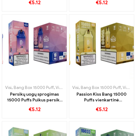
€
5.12
€
5.12
elektronine cigarete Bang
sujungia persikų saldumą su
15000 Papūtimai
gaiviu vėsumu
Visi
,
Bang Box 15000 Puff
,
Vienkartinės elektroninės cigaretės Švedija
Visi
,
Bang Box 15000 Puff
,
Vienkartinės elektroninės cigaretės Švedija
Persikų uogų sprogimas
Passion Kiss Bang 15000
15000 Puffs Puikus persikų
Puffs vienkartinė
ir uogų derinys
elektroninė cigaretė Tikras
€
5.12
€
5.12
skanėstas vaisinių ir saldžių
vaisių mėgėjams