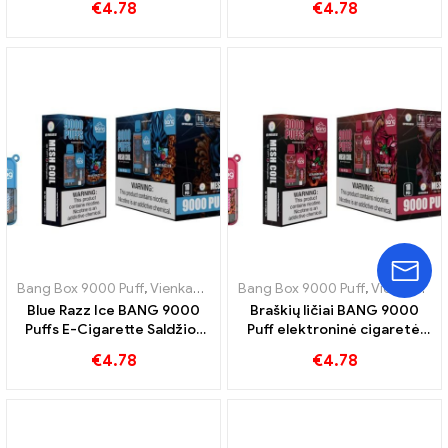
€
4.78
€
4.78
Bang Box 9000 Puff
,
Vienkartinės elektroninės cigaretės Švedija
Bang Box 9000 Puff
,
Vienkartinės elektroninės cigaretės Švedija
,
Vie
Blue Razz Ice BANG 9000
Braškių ličiai BANG 9000
Puffs E-Cigarette Saldžios
Puff elektroninė cigaretė,
mėlynės ir gaivus vėsumas
puikus tropinio braškių ir
€
4.78
€
4.78
ličių gaivumo derinys