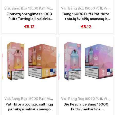
Visi
,
Bang Box 15000 Puff
,
Vienkartinės elektroninės cigaretės Švedija
Visi
,
Bang Box 15000 Puff
,
Vienkartinės elektroninės cigaretės Švedija
Granatų sprogimas 15000
Bang 15000 Puffs Patirkite
Puffs Turtingieji, vaisinis
tobulą šviežių ananasų ir
granatų aromatas, kad būtų
kreminio kokoso mišinį
€
5.12
€
5.12
galima mėgautis garais
Visi
,
Bang Box 15000 Puff
,
Vienkartinės elektroninės cigaretės Švedija
Visi
,
Bang Box 15000 Puff
,
Vienkartinės elektroninės cigaretės Švedija
Patirkite atogrąžų sultingų
Die Peach Ice Bang 15000
persikų ir saldaus mango
Puffs vienkartinė
mišinį su vienkartine
elektroninė cigaretė