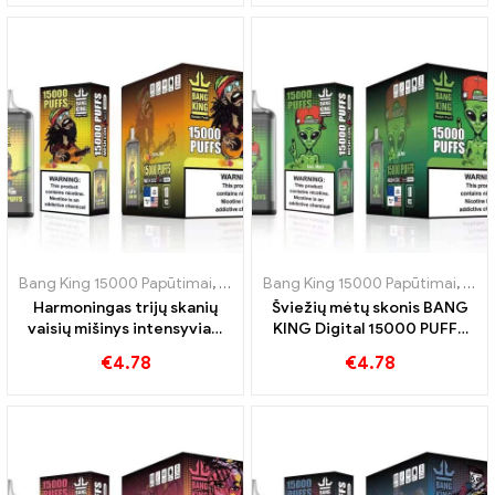
Bang King 15000 Papūtimai
,
Vienkartinės elektroninės cigaretės Šve
Bang King 15000 Papūtimai
,
Vien
Harmoningas trijų skanių
Šviežių mėtų skonis BANG
vaisių mišinys intensyviam
KING Digital 15000 PUFFS
BANG KING Digital potyriui
Cool Mint 15000 Papūtimai
€
4.78
€
4.78
15000 PUFFS