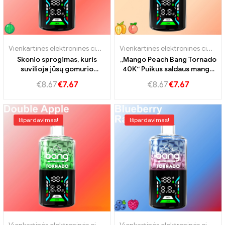
Vienkartinės elektroninės cigaretės Slovakija
,
Vienkartinės elektroni
Vienkartinės elektroninės cigaretės Slovakija
Skonio sprogimas, kuris
„Mango Peach Bang Tornado
suvilioja jūsų gomurio
40K“ Puikus saldaus mango
sprogimo tornado 40K
ir sultingo persiko derinys
€
8.67
€
7.67
€
8.67
€
7.67
braškių kivius
Išpardavimas!
Išpardavimas!