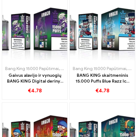
Bang King 15000 Papūtimai
,
Vienkartinės elektroninės cigaretės Šve
Bang King 15000 Papūtimai
,
Vien
Gaivus alavijo ir vynuogių
BANG KING skaitmeninis
BANG KING Digital derinys
15.000 Puffs Blue Razz Ice
15000 PUFFS vienkartinė
Novatoriška vienkartinė
€
4.78
€
4.78
elektroninė cigaretė
elektroninė cigaretė