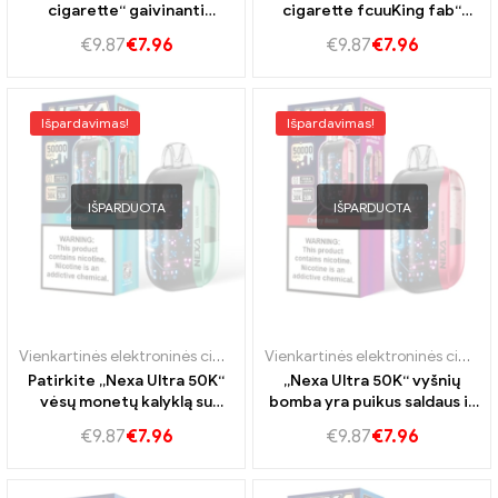
cigarette“ gaivinanti
cigarette fcuuKing fab“
Džordžijos persikų ledo
skonis ilgalaikiam vapingui
€
9.87
€
7.96
€
9.87
€
7.96
skonis
Išpardavimas!
Išpardavimas!
IŠPARDUOTA
IŠPARDUOTA
Vienkartinės elektroninės cigaretės Portugalija
,
Vienkartinės elektro
Vienkartinės elektroninės cigaretės Portugalija
Patirkite „Nexa Ultra 50K“
„Nexa Ultra 50K“ vyšnių
vėsų monetų kalyklą su
bomba yra puikus saldaus ir
gaivinančiu mėtų kvapu
šiek tiek rūgščio vyšnių
€
9.87
€
7.96
€
9.87
€
7.96
skonio derinys.