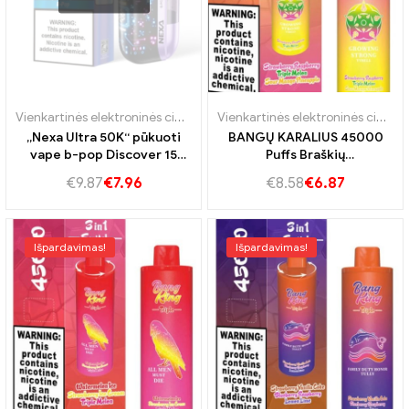
Vienkartinės elektroninės cigaretės Portugalija
,
Vienkartinės elektro
Vienkartinės elektroninės cigaretės Vokietija
„Nexa Ultra 50K“ pūkuoti
BANGŲ KARALIUS 45000
vape b-pop Discover 15
Puffs Braškių
Viliojantys skoniai, kad
aviečių,Trigubo meliono ir
€
9.87
€
7.96
€
8.58
€
6.87
nepamirštamas garo
rūgščio mango pogenelio!
patirtis
Išpardavimas!
Išpardavimas!