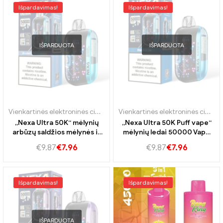
Išpardavimas!
Išpardavimas!
IŠPARDUOTA
IŠPARDUOTA
Vienkartinės elektroninės cigaretės Portugalija
,
Vienkartinės elektro
Vienkartinės elektroninės cigaretės Portugalija
„Nexa Ultra 50K“ mėlynių
„Nexa Ultra 50K Puff vape“
arbūzų saldžios mėlynės ir
mėlynių ledai 50000 Vape
sultingas arbūzas
gryni švieži dūmai
€
9.87
€
7.96
€
9.87
€
7.96
Išpardavimas!
Išpardavimas!
IŠPARDUOTA