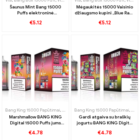
Visi
,
Bang Box 15000 Puff
,
Vienkartinės elektroninės cigaretės Švedija
Visi
,
Bang Box 15000 Puff
,
Vienkartinės elektroninės cigaretės Švedija
Šaunus Mint Bang 15000
Mėgaukitės 15000 Vaisinio
Puffs elektroninė
džiaugsmo kupini „Blue Razz
vienkartinė cigaretė Gaivus
Ice Bang Pod“ hitai puikiai
€
5.12
€
5.12
skonio potyris
tinka vėsių skonių
mėgėjams.
Bang King 15000 Papūtimai
,
Vienkartinės elektroninės cigaretės Šve
Bang King 15000 Papūtimai
,
Vien
Marshmallow BANG KING
Gardi atgaiva su braškių
Digital 15000 Puffs jums
jogurtu BANG KING Digital
suteikia 15000 Saldžių
15000 PUFFS
€
4.78
€
4.78
zefyrų kąsnelis