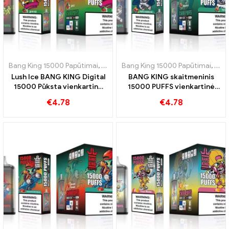
Bang King 15000 Papūtimai
,
Vienkartinės elektroninės cigaretės Šve
Bang King 15000 Papūtimai
,
Vien
Lush Ice BANG KING Digital
BANG KING skaitmeninis
15000 Pūksta vienkartinė
15000 PUFFS vienkartinė
elektroninė cigaretė 15000
elektroninė cigaretė,
€
4.78
€
4.78
Puff arbūzas
mėgautis 15000 Traukiniai
Triple Berry Ice