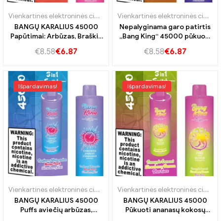
Vienkartinės elektroninės cigaretės Vokietija
,
Vienkartinės elektronin
Vienkartinės elektroninės cigaretės Portugalija
BANGŲ KARALIUS 45000
Nepalyginama garo patirtis
Papūtimai: Arbūzas, Braškių
„Bang King“ 45000 pūkuoti
ledai ir „TripleMelon“, kad
braškių vanilinį
€
8.58
€
6.87
€
8.58
€
6.87
gautumėte „Ultimate“
koksą,Mėlynių aviečių ir
garlaivio patirtį
citrinos
Išpardavimas!
Išpardavimas!
Vienkartinės elektroninės cigaretės Portugalija
,
Vienkartinės elektro
Vienkartinės elektroninės cigaretės Portugalija
BANGŲ KARALIUS 45000
BANGŲ KARALIUS 45000
Puffs aviečių arbūzas,
Pūkuoti ananasų kokosų
„Mango Peach“ ir „Braškių
braškių bananą,„Blue Razz“