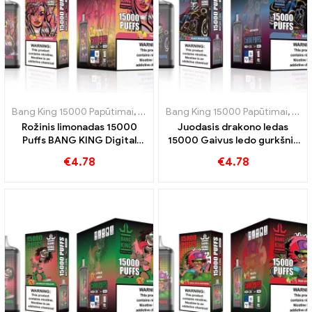
Bang King 15000 Papūtimai
,
Vienkartinės elektroninės cigaretės Šve
Bang King 15000 Papūtimai
,
Vien
Rožinis limonadas 15000
Juodasis drakono ledas
Puffs BANG KING Digital
15000 Gaivus ledo gurkšnis
15000 PUFFS Gaivinanti
ir gaivumas BANG KING
€
4.78
€
4.78
patirtis
Digital 15000 PUFFS