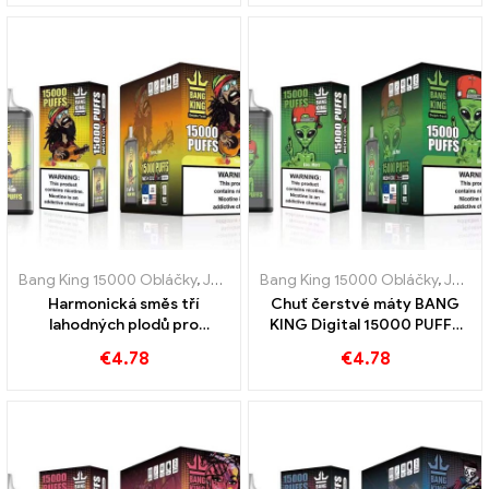
Bang King 15000 Obláčky
,
Jednorázové e-cigarety Švédsko
Bang King 15000 Obláčky
,
,
Jednor
Jednorázové e-cigarety Švédsko
Harmonická směs tří
Chuť čerstvé máty BANG
lahodných plodů pro
KING Digital 15000 PUFFS
intenzivní digitální zážitek
Cool Mint 15000 Obláčky
€
4.78
€
4.78
BANG KING 15000 PUFFY