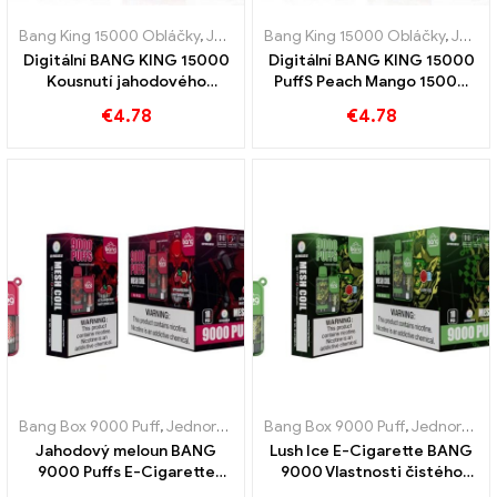
Bang King 15000 Obláčky
,
Jednorázové e-cigarety Švédsko
Bang King 15000 Obláčky
,
,
Jednor
Jednorázové e-cigarety Švédsko
Digitální BANG KING 15000
Digitální BANG KING 15000
Kousnutí jahodového
PuffS Peach Mango 15000
melounu 15000
Nafoukněte jednorázové e-
€
4.78
€
4.78
Jednorázové e-cigarety
cigarety pro tropickou
pro osvěžující chuť
zábavu
Bang Box 9000 Puff
,
Jednorázové e-cigarety Švédsko
Bang Box 9000 Puff
,
,
Jednorázové
Jednorázové e-cigarety Švédsko
Jahodový meloun BANG
Lush Ice E-Cigarette BANG
9000 Puffs E-Cigarette
9000 Vlastnosti čistého
Ovocné potěšení
požitku