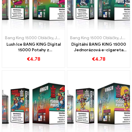
Bang King 15000 Obláčky
,
Jednorázové e-cigarety Švédsko
Bang King 15000 Obláčky
,
,
Jednor
Jednorázové e-cigarety Švédsko
Lush Ice BANG KING Digital
Digitální BANG KING 15000
15000 Potahy z
Jednorázová e-cigareta
elektronické cigarety na
PuffS, užívat si 15000 Vlaky
€
4.78
€
4.78
jedno použití 15000 Puff
Triple Berry Ice
vodní meloun