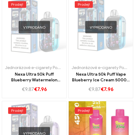
Prodej!
Prodej!
VYPRODÁNO
VYPRODÁNO
Jednorázové e-cigarety Portugalsko
,
Jednorázové e-cigarety Švéd
Jednorázové e-cigarety Portugalsko
Nexa Ultra 50k Puff
Nexa Ultra 50k Puff Vape
Blueberry Watermelon
Blueberry Ice Cream 50000
Sweet Borluberry and Juicy
Vape čistý čerstvý kouř
€
9.87
€
7.96
€
9.87
€
7.96
Watermelon pro
dlouhodobý jemný a
osvěžující ovocný zážitek
Prodej!
Prodej!
VYPRODÁNO