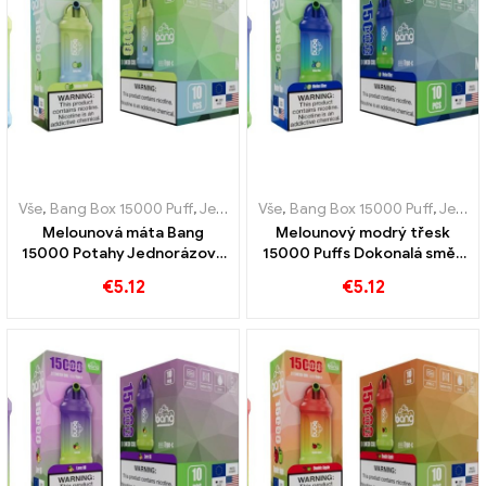
Vše
,
Bang Box 15000 Puff
,
Jednorázové e-cigarety Švédsko
Vše
,
Bang Box 15000 Puff
,
,
Jednor
Jednorázové e-cigarety Švédsko
Melounová máta Bang
Melounový modrý třesk
15000 Potahy Jednorázová
15000 Puffs Dokonalá směs
dobíjecí e-cigareta
melounu a borůvek
€
5.12
€
5.12
kombinuje sladkost melounu
se svěžestí máty