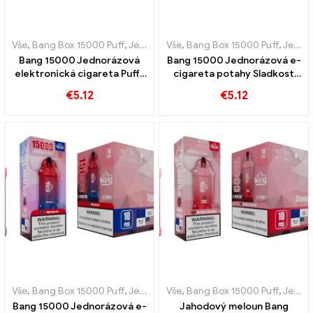
Vše
,
Bang Box 15000 Puff
,
Jednorázové e-cigarety Švédsko
Vše
,
Bang Box 15000 Puff
,
,
Jednor
Jednorázové e-cigarety Švédsko
Bang 15000 Jednorázová
Bang 15000 Jednorázová e-
elektronická cigareta Puffs
cigareta potahy Sladkost
Sladkost melounu se mísí s
melounu a žvýkačky je
€
5.12
€
5.12
osvěžující chutí
pastvou pro smysly
Vše
,
Bang Box 15000 Puff
,
Jednorázové e-cigarety Švédsko
Vše
,
Bang Box 15000 Puff
,
,
Jednor
Jednorázové e-cigarety Švédsko
Bang 15000 Jednorázová e-
Jahodový meloun Bang