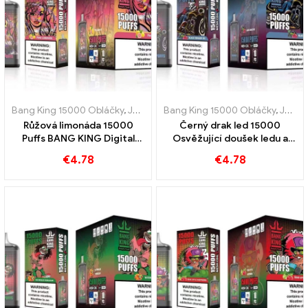
Bang King 15000 Obláčky
,
Jednorázové e-cigarety Švédsko
Bang King 15000 Obláčky
,
,
Jednor
Jednorázové e-cigarety Švédsko
Růžová limonáda 15000
Černý drak led 15000
Puffs BANG KING Digital
Osvěžující doušek ledu a
15000 PUFFS Osvěžující
svěžesti BANG KING Digital
€
4.78
€
4.78
zážitek
15000 PUFFY