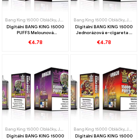
Bang King 15000 Obláčky
,
Jednorázové e-cigarety Švédsko
Bang King 15000 Obláčky
,
,
Jednor
Jednorázové e-cigarety Švédsko
Digitální BANG KING 15000
Digitální BANG KING 15000
PUFFS Melounová
Jednorázová e-cigareta z
bublinková guma 15000
kyselého jablka malina
€
4.78
€
4.78
Puffy okouzlí vaše chuťové
15000 Vlaky
buňky
Bang King 15000 Obláčky
,
Jednorázové e-cigarety Švédsko
Bang King 15000 Obláčky
,
,
Jednor
Jednorázové e-cigarety Švédsko
Digitální BANG KING 15000
Digitální BANG KING 15000