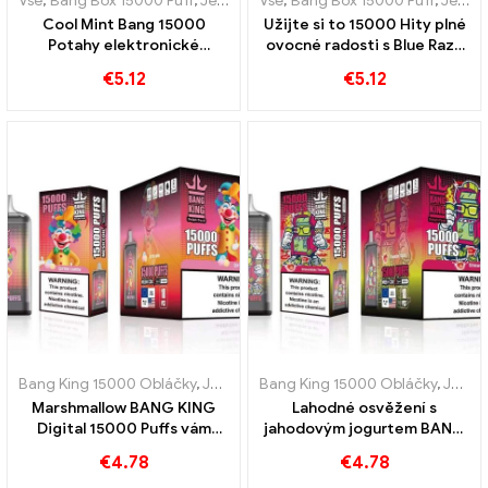
Vše
,
Bang Box 15000 Puff
,
Jednorázové e-cigarety Švédsko
Vše
,
Bang Box 15000 Puff
,
,
Jednor
Jednorázové e-cigarety Švédsko
Cool Mint Bang 15000
Užijte si to 15000 Hity plné
Potahy elektronické
ovocné radosti s Blue Razz
cigarety na jedno použití
Ice Bang Pod ideální pro
€
5.12
€
5.12
Osvěžující chuťový zážitek
vapery, kteří milují chladné
chutě
Bang King 15000 Obláčky
,
Jednorázové e-cigarety Švédsko
Bang King 15000 Obláčky
,
,
Jednor
Jednorázové e-cigarety Švédsko
Marshmallow BANG KING
Lahodné osvěžení s
Digital 15000 Puffs vám
jahodovým jogurtem BANG
dává 15000 Kousnutí
KING Digital 15000 PUFFY
€
4.78
€
4.78
sladkých marshmallows