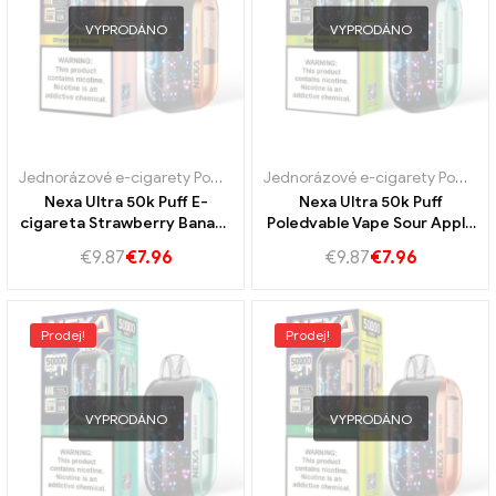
VYPRODÁNO
VYPRODÁNO
Jednorázové e-cigarety Portugalsko
,
Jednorázové e-cigarety Švéd
Jednorázové e-cigarety Portugalsko
Nexa Ultra 50k Puff E-
Nexa Ultra 50k Puff
cigareta Strawberry Banana
Poledvable Vape Sour Apple
Taste 50k Vape Fority
Ice Taste USB-C nakládání s
€
9.87
€
7.96
€
9.87
€
7.96
Steam zážitek
dlouhým trvalým zážitkem z
páry
Prodej!
Prodej!
VYPRODÁNO
VYPRODÁNO