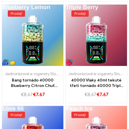
Prodej!
Prodej!
Jednorázové e-cigarety Slovensko
,
Jednorázové e-cigarety Slovins
Jednorázové e-cigarety Slovensko
Bang tornádo 40000
40000 Vlaky 40ml tekuté
Blueberry Citron Chuť
třetí tornádo 40000 Triple
borůvek a citronu
Berry pro intenzivní radost
€
8.67
€
7.67
€
8.67
€
7.67
z bobule
Prodej!
Prodej!