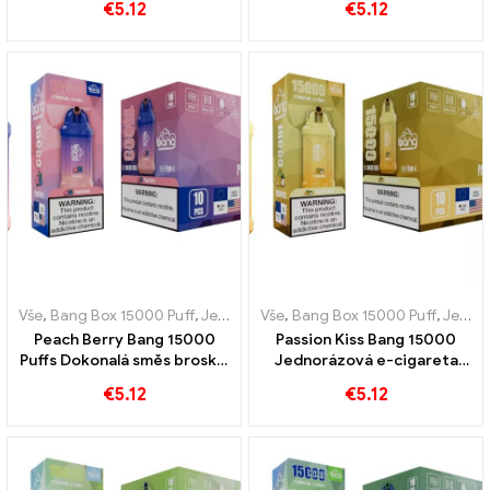
€
5.12
€
5.12
jednorázovou e-cigaretou
broskve s osvěžujícím
Bang 15000 Obláčky
chladem
Vše
,
Bang Box 15000 Puff
,
Jednorázové e-cigarety Švédsko
Vše
,
Bang Box 15000 Puff
,
,
Jednor
Jednorázové e-cigarety Švédsko
Peach Berry Bang 15000
Passion Kiss Bang 15000
Puffs Dokonalá směs broskví
Jednorázová e-cigareta
a lesních plodů
Puffs Skutečná lahůdka pro
€
5.12
€
5.12
milovníky ovoce a sladkého
ovoce