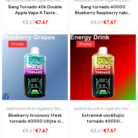
Jednorázové e-cigarety Slovensko
,
Jednorázové e-cigarety Slovins
Jednorázové e-cigarety Slovensko
Bang Tornado 40k Double
Bang tornádo 40000
Apple Vape A Taste
Blueberry Raspberry nabízí
Explosion pro skutečné
40k vape
€
8.67
€
7.67
€
8.67
€
7.67
fanoušky vapingu
Prodej!
Prodej!
Jednorázové e-cigarety Slovensko
,
Jednorázové e-cigarety Slovins
Jednorázové e-cigarety Slovensko
Blueberry hroznový třesk
Extrémně osvěžující
tornádo 40000 Užijte si
tornádo 40000
úžasnou chuť borůvek a
Energetická chuť
€
8.67
€
7.67
€
8.67
€
7.67
hroznů
energetického nápoje