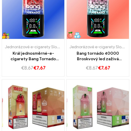
Jednorázové e-cigarety Slovensko
,
Jednorázové e-cigarety Slovins
Jednorázové e-cigarety Slovensko
Král jednosměrné-e-
Bang tornádo 40000
cigarety Bang Tornado
Broskvový led zažívá
40000 Milovat 66
konečný zážitek z páry
€
8.67
€
7.67
€
8.67
€
7.67