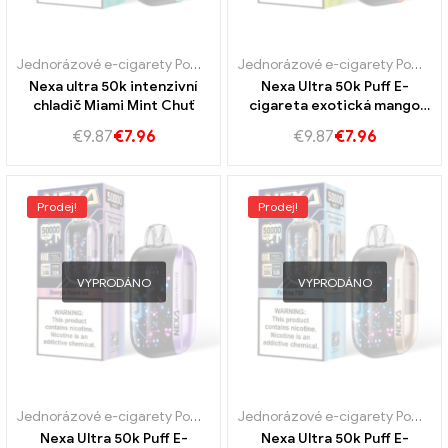
Jednorázové e-cigarety Portugalsko
,
Jednorázové e-cigarety Švéd
Jednorázové e-cigarety Portugalsko
Nexa ultra 50k intenzivní
Nexa Ultra 50k Puff E-
chladič Miami Mint Chuť
cigareta exotická mango
oáza chuť
€
9.87
€
7.96
€
9.87
€
7.96
Prodej!
Prodej!
VYPRODÁNO
VYPRODÁNO
Jednorázové e-cigarety Portugalsko
,
Jednorázové e-cigarety Švéd
Jednorázové e-cigarety Portugalsko
Nexa Ultra 50k Puff E-
Nexa Ultra 50k Puff E-