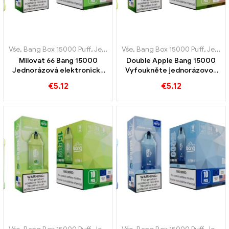
Vše
,
Bang Box 15000 Puff
,
Jednorázové e-cigarety Švédsko
Vše
,
Bang Box 15000 Puff
,
,
Jednor
Jednorázové e-cigarety Švédsko
Milovat 66 Bang 15000
Double Apple Bang 15000
Jednorázová elektronická
Vyfoukněte jednorázovou
cigareta Puffs Pod Dokonalá
e-cigaretu, abyste zažili
€
5.12
€
5.12
kombinace svěžích chutí
sladkost jablek