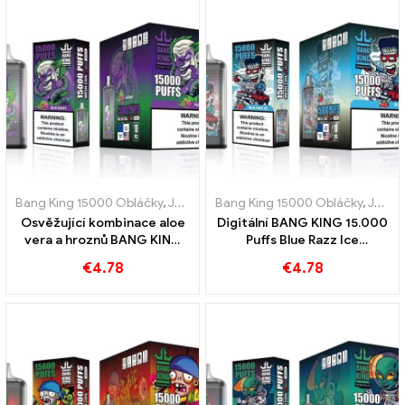
Bang King 15000 Obláčky
,
Jednorázové e-cigarety Švédsko
Bang King 15000 Obláčky
,
,
Jednor
Jednorázové e-cigarety Švédsko
Osvěžující kombinace aloe
Digitální BANG KING 15.000
vera a hroznů BANG KING
Puffs Blue Razz Ice
Digital 15000 Jednorázová
Inovativní jednorázová e-
€
4.78
€
4.78
e-cigareta PuffS
cigareta