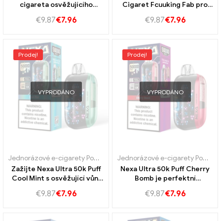
cigareta osvěžujícího
Cigaret Fcuuking Fab pro
gruzínského broskvového
dlouhodobé vaping
€
9.87
€
7.96
€
9.87
€
7.96
ledu chuti
Prodej!
Prodej!
VYPRODÁNO
VYPRODÁNO
Jednorázové e-cigarety Portugalsko
,
Jednorázové e-cigarety Švéd
Jednorázové e-cigarety Portugalsko
Zažijte Nexa Ultra 50k Puff
Nexa Ultra 50k Puff Cherry
Cool Mint s osvěžující vůní
Bomb je perfektní
máty
kombinací sladké a mírně
€
9.87
€
7.96
€
9.87
€
7.96
kyselé chutí třešně.