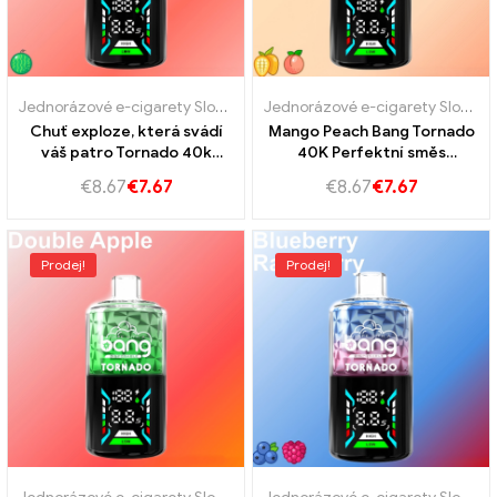
Jednorázové e-cigarety Slovensko
,
Jednorázové e-cigarety Slovins
Jednorázové e-cigarety Slovensko
Chuť exploze, která svádí
Mango Peach Bang Tornado
váš patro Tornado 40k
40K Perfektní směs
jahodové kiwi
sladkého manga a šťavnaté
€
8.67
€
7.67
€
8.67
€
7.67
broskev
Prodej!
Prodej!