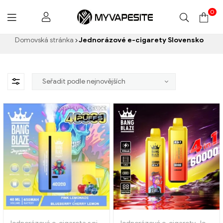
0
Myvapesite.de
Domovská stránka
Jednorázové e-cigarety Slovensko