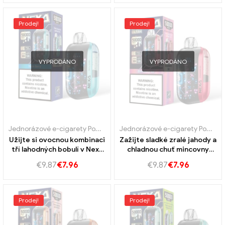
Prodej!
Prodej!
VYPRODÁNO
VYPRODÁNO
Jednorázové e-cigarety Portugalsko
,
Jednorázové e-cigarety Švéd
Jednorázové e-cigarety Portugalsko
Užijte si ovocnou kombinaci
Zažijte sladké zralé jahody a
tří lahodných bobulí v Nexa
chladnou chuť mincovny
Ultra 50k Vape.
Nexa Ultra 50k Vape
€
9.87
€
7.96
€
9.87
€
7.96
Prodej!
Prodej!