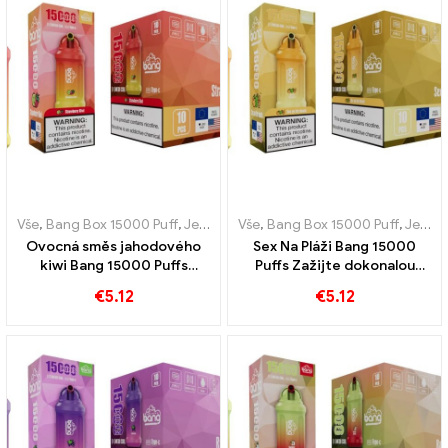
Vše
,
Bang Box 15000 Puff
,
Jednorázové e-cigarety Švédsko
Vše
,
Bang Box 15000 Puff
,
,
Jednor
Jednorázové e-cigarety Švédsko
Ovocná směs jahodového
Sex Na Pláži Bang 15000
kiwi Bang 15000 Puffs
Puffs Zažijte dokonalou
vystihuje chuť léta
kombinaci exotického
€
5.12
€
5.12
ovoce