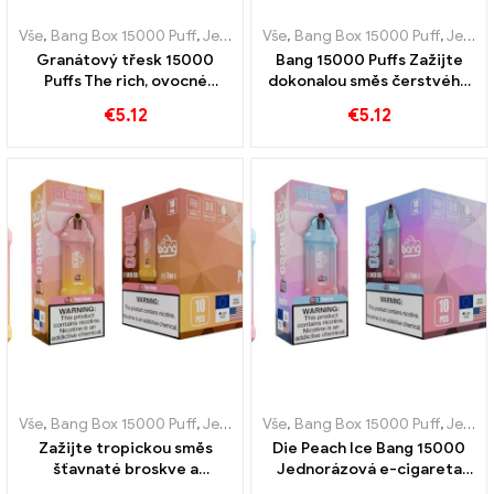
Vše
,
Bang Box 15000 Puff
,
Jednorázové e-cigarety Švédsko
Vše
,
Bang Box 15000 Puff
,
,
Jednor
Jednorázové e-cigarety Švédsko
Granátový třesk 15000
Bang 15000 Puffs Zažijte
Puffs The rich, ovocné
dokonalou směs čerstvého
aroma granátového jablka
ananasu a krémového
€
5.12
€
5.12
pro vapery
kokosu
Vše
,
Bang Box 15000 Puff
,
Jednorázové e-cigarety Švédsko
Vše
,
Bang Box 15000 Puff
,
,
Jednor
Jednorázové e-cigarety Švédsko
Zažijte tropickou směs
Die Peach Ice Bang 15000
šťavnaté broskve a
Jednorázová e-cigareta
sladkého manga s
Puffs kombinuje sladkost