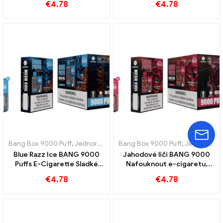
€
4.78
€
4.78
Bang Box 9000 Puff
,
Jednorázové e-cigarety Švédsko
Bang Box 9000 Puff
,
,
Jednorázové
Jednorázové e-cigarety Švédsko
Blue Razz Ice BANG 9000
Jahodové liči BANG 9000
Puffs E-Cigarette Sladké
Nafouknout e-cigaretu,
borůvky a osvěžující chlad
dokonalá kombinace
€
4.78
€
4.78
tropické svěžesti jahody a
liči