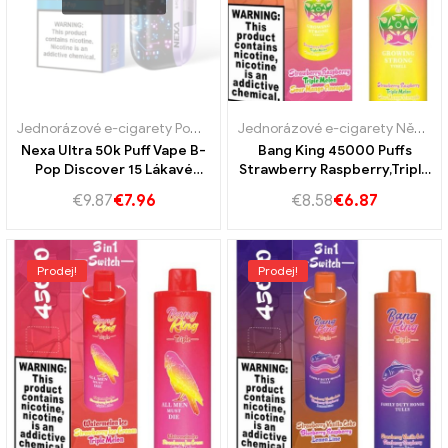
Jednorázové e-cigarety Portugalsko
,
Jednorázové e-cigarety Švéd
Jednorázové e-cigarety Německo
Nexa Ultra 50k Puff Vape B-
Bang King 45000 Puffs
Pop Discover 15 Lákavé
Strawberry Raspberry,Triple
příchutě pro
Meloun a Sour Mango
€
9.87
€
7.96
€
8.58
€
6.87
nezapomenutelný zážitek z
Pineaplle pro intenzivní
páry
zážitek z páry!
Prodej!
Prodej!