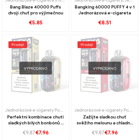
Jednorázová e-cigareta s nikotinem
Jednorázové e-cigarety
,
Jednorázové e-cigarety Luc
,
Jednorázové e-cigarety Polsko
Bang Blaze 40000 Puffs
Bangking 60000 PUFFY 4 v 1
dvojí chuť pro výjimečnou
Jednorázová e-cigareta
€
5.85
€
8.51
Prodej!
Prodej!
VYPRODÁNO
VYPRODÁNO
Jednorázové e-cigarety Portugalsko
,
Jednorázové e-cigarety Švéd
Jednorázové e-cigarety Portugalsko
Perfektní kombinace chuti
Zažijte sladkou chuť
sladkých bílých bonbónů a
svěžího melounu a chladné
chladné mincovny ultra 50k
vůně máty v Nexa Ultra 50k
€
9.87
€
7.96
€
9.87
€
7.96
vape
Vape.