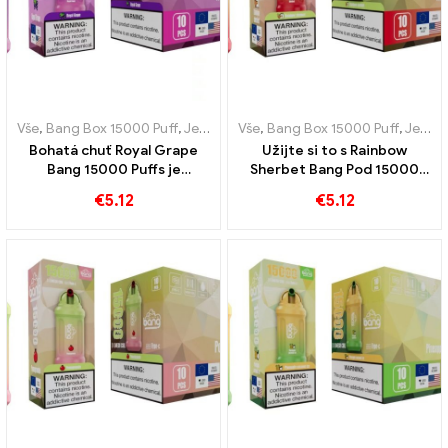
Vše
,
Bang Box 15000 Puff
,
Jednorázové e-cigarety Švédsko
Vše
,
Bang Box 15000 Puff
,
,
Jednor
Jednorázové e-cigarety Švédsko
Bohatá chuť Royal Grape
Užijte si to s Rainbow
Bang 15000 Puffs je
Sherbet Bang Pod 15000
skutečnou poctou
Puffy plné různých ovocných
€
5.12
€
5.12
královskému ovoci
vůní