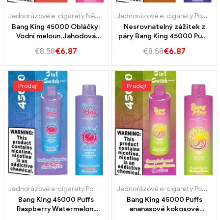
Jednorázové e-cigarety Německo
,
Jednorázové e-cigarety Portug
Jednorázové e-cigarety Portugalsko
Bang King 45000 Obláčky:
Nesrovnatelný zážitek z
Vodní meloun, Jahodová
páry Bang King 45000 Puffs
zmrzlina a triplemelon pro
Strawberry Vanilla
€
8.58
€
6.87
€
8.58
€
6.87
konečný zážitek z parníku
Coke,Borůvka malina a
citrón
Prodej!
Prodej!
Jednorázové e-cigarety Portugalsko
,
Jednorázové e-cigarety Slov
Jednorázové e-cigarety Portugalsko
Bang King 45000 Puffs
Bang King 45000 Puffs
Raspberry Watermelon,
ananasové kokosové
Mango broskev a jahodové
jahodové banány,Blue Razz