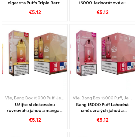
cigareta Puffs Triple Berry
15000 Jednorázová e-
Ice Berry se snoubí s
cigareta Puff Osvěžující
€
5.12
€
5.12
chladivou chutí
kombinace jahod a
šťavnatého melounu
Vše
,
Bang Box 15000 Puff
,
Jednorázové e-cigarety Švédsko
Vše
,
Bang Box 15000 Puff
,
,
Jednor
Jednorázové e-cigarety Švédsko
Užijte si dokonalou
Bang 15000 Puff Lahodná
rovnováhu jahod a manga v
směs zralých jahod a
ofině 15000 Jednorázová e-
šťavnatého liči
€
5.12
€
5.12
cigareta šluk