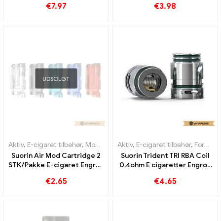
€
7.97
€
3.98
UDSOLGT
Aktiv
,
E-cigaret tilbehør
,
Mod
,
Fordamper
Aktiv
,
E-cigaret tilbehør
,
Fordamper
Suorin Air Mod Cartridge 2
Suorin Trident TRI RBA Coil
STK/Pakke E-cigaret Engros
0,4ohm E cigaretter Engros
丨 Custom
丨 Custom
€
2.65
€
4.65