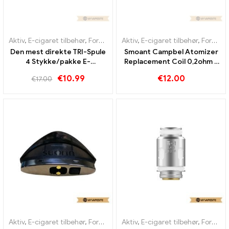
Aktiv
,
E-cigaret tilbehør
,
Fordamper
Aktiv
,
E-cigaret tilbehør
,
Fordamper
Den mest direkte TRI-Spule
Smoant Campbel Atomizer
4 Stykke/pakke E-
Replacement Coil 0,2ohm 5
cigaretter Engros丨 Custom
stk/pakke E-cigaret Engros
€
10.99
€
12.00
€
17.00
丨 Custom
Aktiv
,
E-cigaret tilbehør
,
Fordamper
Aktiv
,
E-cigaret tilbehør
,
Fordamper