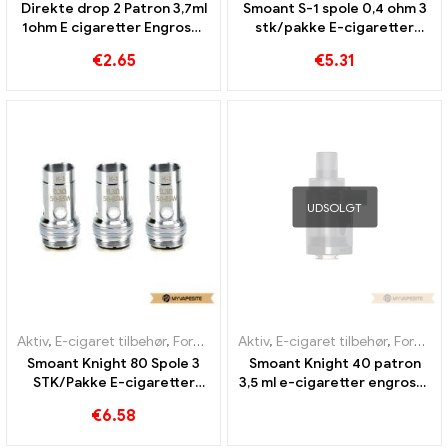
Direkte drop 2 Patron 3,7ml
Smoant S-1 spole 0,4 ohm 3
1ohm E cigaretter Engros丨
stk/pakke E-cigaretter
Custom
Engros丨 Custom
€
2.65
€
5.31
UDSOLGT
Aktiv
,
E-cigaret tilbehør
,
Fordamper
Aktiv
,
E-cigaret tilbehør
,
Fordamper
Smoant Knight 80 Spole 3
Smoant Knight 40 patron
STK/Pakke E-cigaretter
3,5 ml e-cigaretter engros丨
Engros丨 Custom
Custom
€
6.58