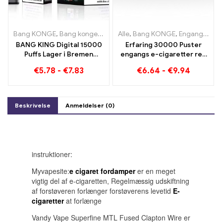
Bang KONGE
,
Bang konge 15000 Pust
Alle
,
Bang KONGE
,
Engangs e-cigaret med nik
,
Engangs e-cigaretter Litauen
BANG KING Digital 15000
Erfaring 30000 Puster
Puffs Lager i Bremen
engangs e-cigaretter ren
15000 Togløs glæde
nydelse Blueberry Ice
€
5.78
-
€
7.83
€
6.64
-
€
9.94
møder Strawberry Banana
in the Bang KING Color
Beskrivelse
Anmeldelser (0)
instruktioner:
Myvapesite:
e cigaret fordamper
er en meget
vigtig del af e-cigaretten, Regelmæssig udskiftning
af forstøveren forlænger forstøverens levetid
E-
cigaretter
at forlænge
Vandy Vape Superfine MTL Fused Clapton Wire er