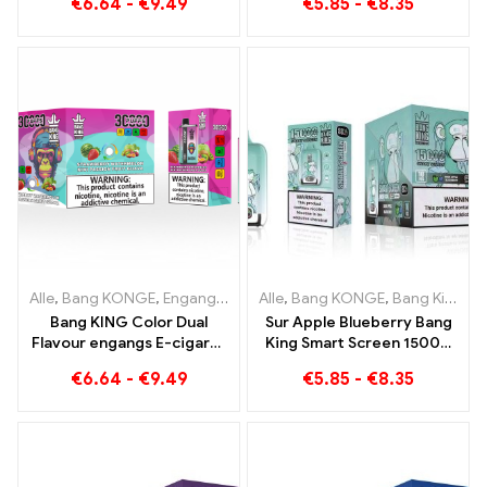
€
6.64
-
€
9.49
€
5.85
-
€
8.35
af kølig vandmelon-is og
tropisk jordbærmango
Alle
,
Bang KONGE
,
Engangs e-cigaretter Litauen
Alle
,
Bang KONGE
,
Engangs e-ciga
,
Bang King Smart skærm 15000 Puff
Bang KING Color Dual
Sur Apple Blueberry Bang
Flavour engangs E-cigaret
King Smart Screen 15000
30000 Træner fuld af
Puff En uforlignelig
€
6.64
-
€
9.49
€
5.85
-
€
8.35
smag med Strawberry
vaping-oplevelse fuld af
Watermelon og Kiwi
friske smage
Passion Fruit Guava