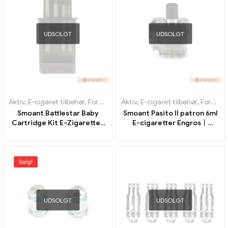
UDSOLGT
UDSOLGT
Aktiv
,
E-cigaret tilbehør
,
Fordamper
Aktiv
,
E-cigaret tilbehør
,
Fordamper
Smoant Battlestar Baby
Smoant Pasito II patron 6ml
Cartridge Kit E-Zigaretten
E-cigaretter Engros丨
Großhandel丨Custom
Custom
Salg!
UDSOLGT
UDSOLGT