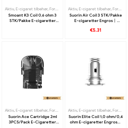
Aktiv
,
E-cigaret tilbehør
,
Fordamper
Aktiv
,
E-cigaret tilbehør
,
Fordamper
Smoant K3 Coil 0,6 ohm 3
Suorin Air Coil 3 STK/Pakke
STK/Pakke E-cigaretter
E-cigaretter Engros丨
Engros丨 Custom
Custom
€
5.31
Aktiv
,
E-cigaret tilbehør
,
Fordamper
Aktiv
,
E-cigaret tilbehør
,
Fordamper
Suorin Ace Cartridge 2ml
Suorin Elite Coil 1,0 ohm/0,4
3PCS/Pack E-Cigaretter
ohm E-cigaretter Engros丨
Engros丨 Custom
Custom