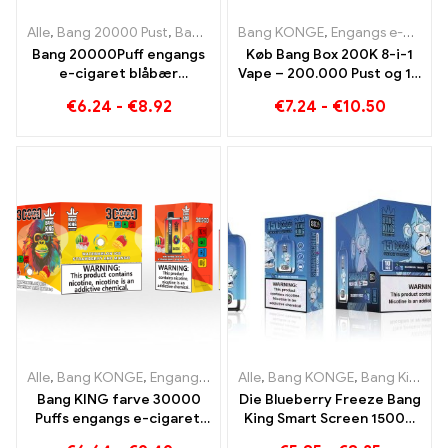
Alle
,
Bang 20000 Pust
,
Bang KONGE
Bang KONGE
,
Engangs e-cigaretter
,
Engangs e-cigaretter
,
Engan
Bang 20000Puff engangs
Køb Bang Box 200K 8-i-1
e-cigaret blåbær
Vape – 200.000 Pust og 10
vandmelon smag og
Smag
€
6.24
-
€
8.92
€
7.24
-
€
10.50
dobbelt mesh
Alle
,
Bang KONGE
,
Engangs e-cigaretter Litauen
Alle
,
Bang KONGE
,
Engangs e-ciga
,
Bang King Smart skærm 15000 Puff
Bang KING farve 30000
Die Blueberry Freeze Bang
Puffs engangs e-cigaret.
King Smart Screen 15000
Den perfekte kombination
Puff tilbyder en lækker