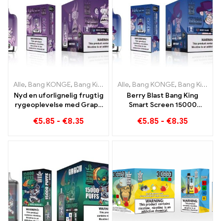
Alle
,
Bang KONGE
,
Bang King Smart skærm 15000 Puff
Alle
,
Bang KONGE
,
Bang King Smart skærm 15000 Puff
,
Engangs e
Nyd en uforlignelig frugtig
Berry Blast Bang King
rygeoplevelse med Grape
Smart Screen 15000
Jelly Bang King Smart
Puster ny generation af
€
5.85
-
€
8.35
€
5.85
-
€
8.35
Screen 15000 Puff
engangs e-cigaret