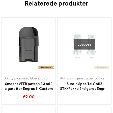
Relaterede produkter
UDSOLGT
Aktiv
,
E-cigaret tilbehør
,
Fordamper
Aktiv
,
E-cigaret tilbehør
,
Fordamper
Smoant VEER patron 2,3 ml E
Suorin Spce Tal Coil 3
cigaretter Engros丨 Custom
STK/Pakke E-cigaret Engros
丨 Custom
€
2.00