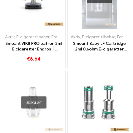
Aktiv
,
E-cigaret tilbehør
,
Fordamper
Aktiv
,
E-cigaret tilbehør
,
Fordamper
Smoant VIKII PRO patron 3ml
Smoant Baby LF Cartridge
E cigaretter Engros丨
2ml 0,6ohm E-cigaretter
Custom
Engros丨 Custom
€
6.64
UDSOLGT