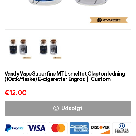
Vandy Vape Superfine MTL smeltet Clapton ledning
(10stk/flaske) E-cigaretter Engros丨 Custom
€
12.00
Udsolgt