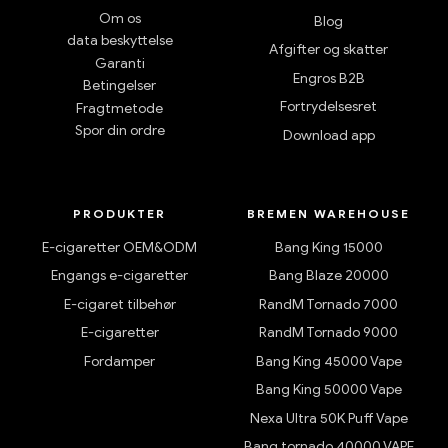
Om os
Blog
data beskyttelse
Afgifter og skatter
Garanti
Engros B2B
Betingelser
Fortrydelsesret
Fragtmetode
Spor din ordre
Download app
PRODUKTER
BREMEN WAREHOUSE
E-cigaretter OEM&ODM
Bang King 15000
Engangs e-cigaretter
Bang Blaze 20000
E-cigaret tilbehør
RandM Tornado 7000
E-cigaretter
RandM Tornado 9000
Fordamper
Bang King 45000 Vape
Bang King 50000 Vape
Nexa Ultra 50K Puff Vape
Bang tornado 40000 VAPE