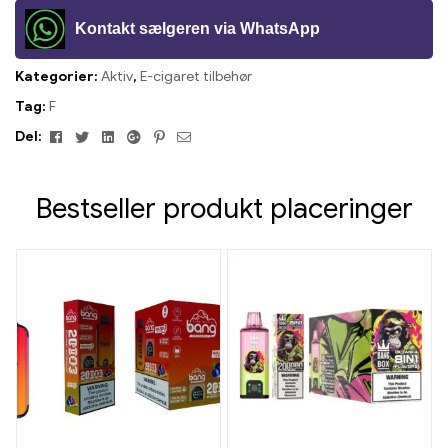
Kontakt sælgeren via WhatsApp
Kategorier:
Aktiv
,
E-cigaret tilbehør
Tag:
F
Facebook
Twitter
Linkedin
Google+
Pinterest
E-
Del:
mail
Bestseller produkt placeringer