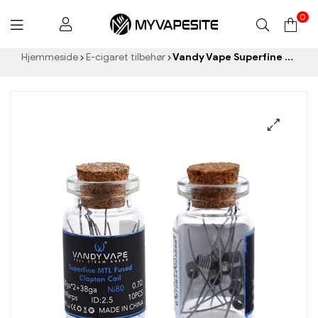
0
Myvapesite.de
Hjemmeside
E-cigaret tilbehør
Vandy Vape Superfine MTL smeltet Clapton ledning (10stk/flaske) E-cigaretter Engros丨 Custom