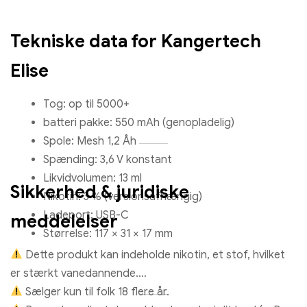
Tekniske data for Kangertech
Elise
Tog: op til 5000+
batteri pakke: 550 mAh (genopladelig)
Spole: Mesh 1,2 Åh
Spænding: 3,6 V konstant
Likvidvolumen: 13 ml
Sikkerhed & juridiske
Nikotin: 3 % (versionsafhængig)
Ladeport: USB-C
meddelelser
Størrelse: 117 × 31 × 17 mm
Dette produkt kan indeholde nikotin, et stof, hvilket
er stærkt vanedannende.
Sælger kun til folk 18 flere år.