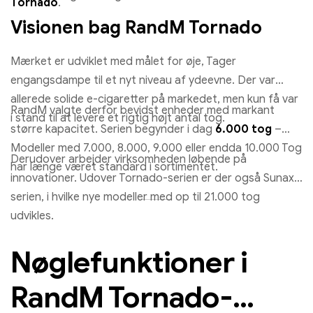
Tornado
.
Visionen bag RandM Tornado
Mærket er udviklet med målet for øje, Tager
engangsdampe til et nyt niveau af ydeevne. Der var
allerede solide e-cigaretter på markedet, men kun få var
RandM valgte derfor bevidst enheder med markant
i stand til at levere et rigtig højt antal tog.
større kapacitet. Serien begynder i dag
6.000 tog
–
Modeller med 7.000, 8.000, 9.000 eller endda 10.000 Tog
Derudover arbejder virksomheden løbende på
har længe været standard i sortimentet.
innovationer. Udover Tornado-serien er der også Sunax-
serien, i hvilke nye modeller med op til 21.000 tog
udvikles.
Nøglefunktioner i
RandM Tornado-