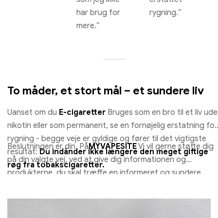
har brug for
rygning.”
mere.”
To måder, et stort mål – et sundere liv
Uanset om du
E-cigaretter
Bruges som en bro til et liv ud
nikotin eller som permanent, se en fornøjelig erstatning for
rygning - begge veje er gyldige og fører til det vigtigste
Beslutningen er din. På
MYVAPESITE
Vi vil gerne støtte dig
resultat:
Du indånder ikke længere den meget giftige
på din valgte vej, ved at give dig informationen og
røg fra tobakscigaretter.
produkterne, du skal træffe en informeret og sundere
beslutning.