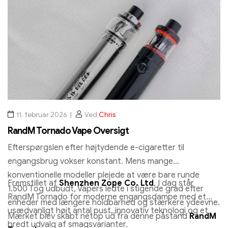
11. februar 2026
Ved
Chris
RandM Tornado Vape Oversigt
Efterspørgslen efter højtydende e-cigaretter til
engangsbrug vokser konstant. Mens mange
konventionelle modeller plejede at være bare runde
Fremstillet af
Shenzhen Zope Co. Ltd
, I dag står
1.500 Tog udbudt, Vapers ledte i stigende grad efter
RandM Tornado for moderne engangsdampe med et
enheder med længere holdbarhed og stærkere ydeevne.
usædvanligt højt antal pust, innovativ teknologi og et
Mærket blev skabt netop ud fra denne påstand
RandM
bredt udvalg af smagsvarianter.