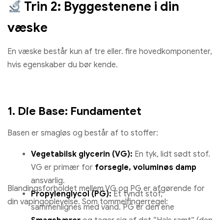
Trin 2: Byggestenene i din
væske
En væske består kun af tre eller. fire hovedkomponenter,
hvis egenskaber du bør kende.
1. Die Base: Fundamentet
Basen er smagløs og består af to stoffer:
Vegetabilsk glycerin (VG):
En tyk, lidt sødt stof.
VG er primær for
forsegle, voluminøs damp
ansvarlig.
Blandingsforholdet mellem VG og PG er afgørende for
Propylenglycol (PG):
Et tyndt stof,
din vapingoplevelse. Som tommelfingerregel:
sammenlignes med vand. PG er den ene