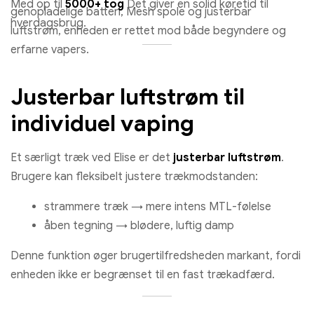
Med op til
5000+ tog
Det giver en solid køretid til
genopladelige batteri, Mesh spole og justerbar
hverdagsbrug.
luftstrøm, enheden er rettet mod både begyndere og
erfarne vapers.
Justerbar luftstrøm til
individuel vaping
Et særligt træk ved Elise er det
justerbar luftstrøm
.
Brugere kan fleksibelt justere trækmodstanden:
strammere træk → mere intens MTL-følelse
åben tegning → blødere, luftig damp
Denne funktion øger brugertilfredsheden markant, fordi
enheden ikke er begrænset til en fast trækadfærd.