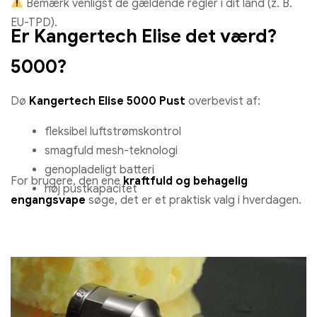
Bemærk venligst de gældende regler i dit land (z. B.
EU-TPD).
Er Kangertech Elise det værd?
5000?
Dø
Kangertech Elise 5000 Pust
overbevist af:
fleksibel luftstrømskontrol
smagfuld mesh-teknologi
genopladeligt batteri
For brugere, den ene
kraftfuld og behagelig
høj pustkapacitet
engangsvape
søge, det er et praktisk valg i hverdagen.