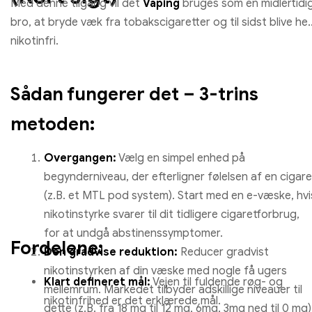
Med denne tilgang vil det
Vaping
bruges som en midlertidi
bro, at bryde væk fra tobakscigaretter og til sidst blive hel
nikotinfri.
Sådan fungerer det – 3-trins
metoden:
Overgangen:
Vælg en simpel enhed på
begynderniveau, der efterligner følelsen af ​​en cigare
(z.B. et MTL pod system). Start med en e-væske, hvi
nikotinstyrke svarer til dit tidligere cigaretforbrug,
for at undgå abstinenssymptomer.
Fordelene:
Den gradvise reduktion:
Reducer gradvist
nikotinstyrken af ​​din væske med nogle få ugers
Klart defineret mål:
Vejen til fuldende røg- og
mellemrum. Markedet tilbyder adskillige niveauer til
nikotinfrihed er det erklærede mål.
dette (z.B. fra 18 mg til 12 mg, 6mg, 3mg ned til 0 mg)