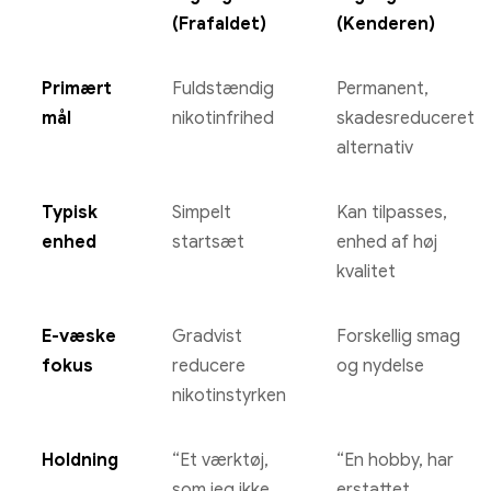
(Frafaldet)
(Kenderen)
Primært
Fuldstændig
Permanent,
mål
nikotinfrihed
skadesreduceret
alternativ
Typisk
Simpelt
Kan tilpasses,
enhed
startsæt
enhed af høj
kvalitet
E-væske
Gradvist
Forskellig smag
fokus
reducere
og nydelse
nikotinstyrken
Holdning
“Et værktøj,
“En hobby, har
som jeg ikke
erstattet