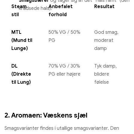
Smagsbærer
og tager sig af det “Hals ramt” (den
Steam
Anbefalet
Resultat
kradsede hals).
stil
forhold
MTL
50% VG / 50%
God smag,
(Mund til
PG
moderat
Lunge)
damp
DL
70% VG / 30%
Tyk damp,
(Direkte
PG eller højere
blidere
til Lung)
følelse
2. Aromaen: Væskens sjæl
Smagsvarianter findes i utallige smagsvarianter. Den