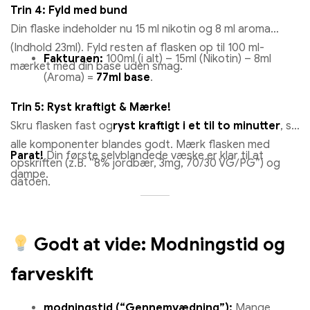
Trin 4: Fyld med bund
Din flaske indeholder nu 15 ml nikotin og 8 ml aroma
(Indhold 23ml). Fyld resten af ​​flasken op til 100 ml-
Fakturaen:
100ml (i alt) – 15ml (Nikotin) – 8ml
mærket med din base uden smag.
(Aroma) =
77ml base
.
Trin 5: Ryst kraftigt & Mærke!
Skru flasken fast og
ryst kraftigt i et til to minutter
, så
alle komponenter blandes godt. Mærk flasken med
Parat!
Din første selvblandede væske er klar til at
opskriften (z.B. “8% jordbær, 3mg, 70/30 VG/PG”) og
dampe.
datoen.
Godt at vide: Modningstid og
farveskift
modningstid (“Gennemvædning”):
Mange