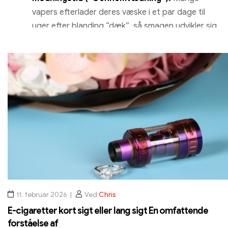
vapers efterlader deres væske i et par dage til
uger efter blanding “dæk”, så smagen udvikler sig
fuldt ud. Dette gælder især med komplekse,
cremet smag anbefales. Med simple frugtsmag er
det ofte ikke nødvendigt. Prøv det lige efter
blanding. Hvis det ikke smager rund nok til dig, lad
det stå i en uge.
Farveændring:
Hvis din væske bliver mørkere eller
brunlig med tiden, dette er helt normalt. Det er
den harmløse oxidation af nikotin, hvilket ikke
påvirker smagen negativt. Du kan fortsætte med
at dampe væsken uden bekymring.
11. februar 2026
Ved
Chris
E-cigaretter kort sigt eller lang sigt En omfattende
forståelse af