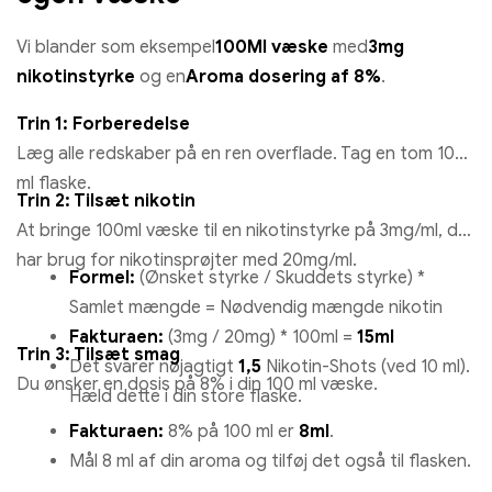
Vi blander som eksempel
100Ml væske
med
3mg
nikotinstyrke
og en
Aroma dosering af 8%
.
Trin 1: Forberedelse
Læg alle redskaber på en ren overflade. Tag en tom 100
ml flaske.
Trin 2: Tilsæt nikotin
At bringe 100ml væske til en nikotinstyrke på 3mg/ml, du
har brug for nikotinsprøjter med 20mg/ml.
Formel:
(Ønsket styrke / Skuddets styrke) *
Samlet mængde = Nødvendig mængde nikotin
Fakturaen:
(3mg / 20mg) * 100ml =
15ml
Trin 3: Tilsæt smag
Det svarer nøjagtigt
1,5
Nikotin-Shots (ved 10 ml).
Du ønsker en dosis på 8% i din 100 ml væske.
Hæld dette i din store flaske.
Fakturaen:
8% på 100 ml er
8ml
.
Mål 8 ml af din aroma og tilføj det også til flasken.