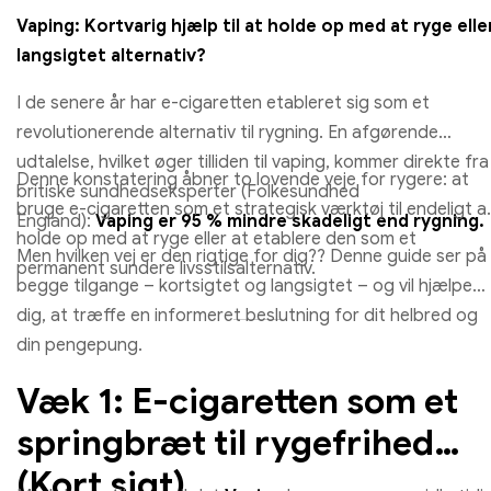
Vaping: Kortvarig hjælp til at holde op med at ryge elle
langsigtet alternativ?
I de senere år har e-cigaretten etableret sig som et
revolutionerende alternativ til rygning. En afgørende
udtalelse, hvilket øger tilliden til vaping, kommer direkte fra
Denne konstatering åbner to lovende veje for rygere: at
britiske sundhedseksperter (Folkesundhed
bruge e-cigaretten som et strategisk værktøj til endeligt a
England):
Vaping er 95 % mindre skadeligt end rygning.
holde op med at ryge eller at etablere den som et
Men hvilken vej er den rigtige for dig?? Denne guide ser på
permanent sundere livsstilsalternativ.
begge tilgange – kortsigtet og langsigtet – og vil hjælpe
dig, at træffe en informeret beslutning for dit helbred og
din pengepung.
Væk 1: E-cigaretten som et
springbræt til rygefrihed
(Kort sigt)