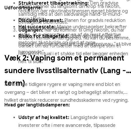
Struktureret tilbagetrækning:
Den gradvise
Sådan vænner du langsomt din krop fra nikotin,
Udfordringerne:
reduktion gør nikotinabstinensen meget blidere og
samtidig med at den sædvanlige hånd-til-mund-
mere tålelig.
Disciplin påkrævet:
Planen for gradvis reduktion
bevægelse bibeholdes.
Høj succesrate:
Mange undersøgelser bekræfter
skal følges konsekvent.
Udgangen:
Når du kommer til 0mg nikotin, du har
dette, at e-cigaretter er en af ​​de mest effektive
Risiko for tilbagefald:
Uden den faste vilje, at
erobret kemisk afhængighed. Nu kan du bestemme,
metoder til at holde op med at ryge.
stoppe helt, der er en fare, på nikotinniveau “at bliv
Uanset om du fortsætter med at dampe som et
hængende”.
nikotinfrit ritual i et stykke tid eller lægger enheden
Væk 2: Vaping som et permanent
helt til side.
sundere livsstilsalternativ (Lang -
term)
For mange tidligere rygere er vaping mere end blot en
overgang – det bliver et varigt og behageligt alternativ,
hvilket drastisk reducerer sundhedsskaderne ved rygning.
Hvad gør langtidsdamperen:
Udstyr af høj kvalitet:
Langsigtede vapers
investerer ofte i mere avancerede, tilpassede