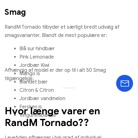
Smag
RandM Tornado tilbyder et særligt bredt udvalg af
smagsvarianter. Blandt de mest populære er:
Blå sur hindbær
Pink Lemonade
Jordbær Kiwi
Afhængig af model er der op til i alt 50 Smag
Mango is
tilgængelige.
Blandet bær
Citron & Citron
Jordbær vandmelon
Fersken is
Hvor længe varer en
Vingummibamse
RandM Tornado??
Levetiden afhænger i høj grad af individuel