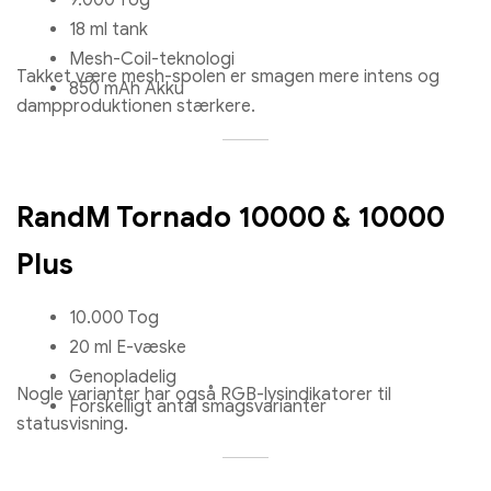
9.000 Tog
18 ml tank
Mesh-Coil-teknologi
Takket være mesh-spolen er smagen mere intens og
850 mAh Akku
dampproduktionen stærkere.
RandM Tornado 10000 & 10000
Plus
10.000 Tog
20 ml E-væske
Genopladelig
Nogle varianter har også RGB-lysindikatorer til
Forskelligt antal smagsvarianter
statusvisning.