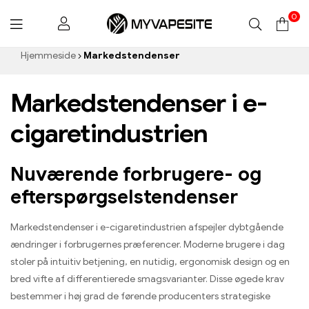
0
Myvapesite.de
Hjemmeside
Markedstendenser
Markedstendenser i e-
cigaretindustrien
Nuværende forbrugere- og
efterspørgselstendenser
Markedstendenser i e-cigaretindustrien afspejler dybtgående
ændringer i forbrugernes præferencer. Moderne brugere i dag
stoler på intuitiv betjening, en nutidig, ergonomisk design og en
bred vifte af differentierede smagsvarianter. Disse øgede krav
bestemmer i høj grad de førende producenters strategiske