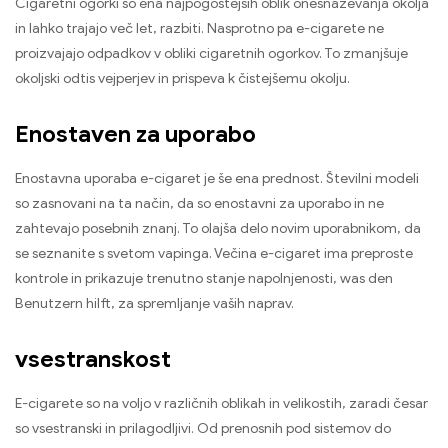
Cigaretni ogorki so ena najpogostejših oblik onesnaževanja okolja
in lahko trajajo več let, razbiti. Nasprotno pa e-cigarete ne
proizvajajo odpadkov v obliki cigaretnih ogorkov. To zmanjšuje
okoljski odtis vejperjev in prispeva k čistejšemu okolju.
Enostaven za uporabo
Enostavna uporaba e-cigaret je še ena prednost. Številni modeli
so zasnovani na ta način, da so enostavni za uporabo in ne
zahtevajo posebnih znanj. To olajša delo novim uporabnikom, da
se seznanite s svetom vapinga. Večina e-cigaret ima preproste
kontrole in prikazuje trenutno stanje napolnjenosti,
was den
Benutzern hilft
, za spremljanje vaših naprav.
vsestranskost
E-cigarete so na voljo v različnih oblikah in velikostih, zaradi česar
so vsestranski in prilagodljivi. Od prenosnih pod sistemov do