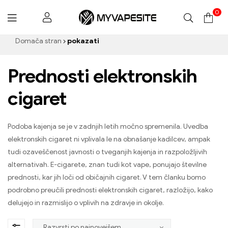
0
Myvapesite.de
Domača stran
pokazati
Prednosti elektronskih
cigaret
Podoba kajenja se je v zadnjih letih močno spremenila. Uvedba
elektronskih cigaret ni vplivala le na obnašanje kadilcev, ampak
tudi ozaveščenost javnosti o tveganjih kajenja in razpoložljivih
alternativah. E-cigarete, znan tudi kot vape, ponujajo številne
prednosti, kar jih loči od običajnih cigaret. V tem članku bomo
podrobno preučili prednosti elektronskih cigaret, razložijo, kako
delujejo in razmislijo o vplivih na zdravje in okolje.