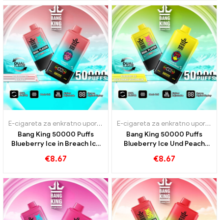
E-cigareta za enkratno uporabo z nikotinom
,
E-cigarete za enkrat
E-cigareta za enkratno uporabo z nikotinom
Bang King 50000 Puffs
Bang King 50000 Puffs
Blueberry Ice in Breach Ice
Blueberry Ice Und Peach
Arom 50000 Vlaki
Mango lubenica
€
8.67
€
8.67