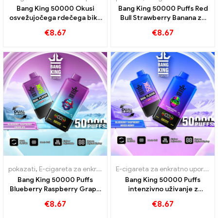
Bang King 50000 Okusi
Bang King 50000 Puffs Red
osvežujočega rdečega bika
Bull Strawberry Banana za
in borovničeve lubenice
intenziven užitek
€
8.67
€
8.67
pokazati
,
E-cigareta za enkratno uporabo z nikotinom
,
E-cigarete 
E-cigareta za enkratno uporabo z nikotinom
Bang King 50000 Puffs
Bang King 50000 Puffs
Blueberry Raspberry Grape
intenzivno uživanje z
Ice za intenziven užitek
Blueberry Raspberry
€
8.67
€
8.67
mešanim jagodičjem