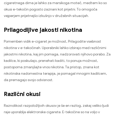
cigaretnega dima je lahko za marsikoga moteč, medtem ko so
okusi e-tekočin pogosto zaznani kot prijetni. To omogoča
vejperjem prijetnejšo izkušnjo v družabnih situacijah.
Prilagodljive jakosti nikotina
Pomemben vidik e-cigaret je možnost, Prilagodite vsebnost
nikotina v e-tekočinah. Uporabniki lahko izbirajo med različnimi
jakostmi nikotina, kaj jim pomaga, nadzorovati njihovo porabo. Za
kadilce, ki poskušajo, prenehati kaditi, to ponuja možnost,
postopoma zmanjšajte vnos nikotina. Ta pristop, znana kot
nikotinska nadomestna terapija, je pomagal mnogim kadilcem,
da premagajo svojo odvisnost.
Različni okusi
Raznolikost razpoložljivih okusov je še en razlog, zakaj veliko ljudi
raje uporablja elektronske cigarete. E-tekočine so na voljo v