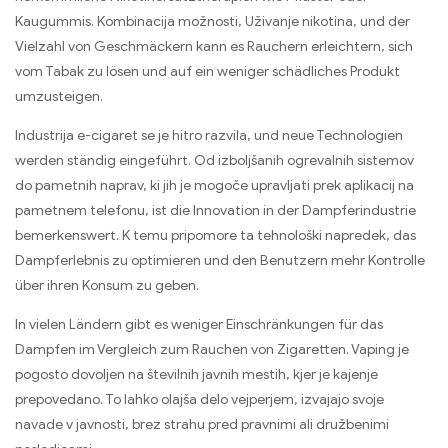
Kaugummis
. Kombinacija možnosti, Uživanje nikotina,
und der
Vielzahl von Geschmäckern kann es Rauchern erleichtern
,
sich
vom Tabak zu lösen und auf ein weniger schädliches Produkt
umzusteigen
.
Industrija e-cigaret se je hitro razvila,
und neue Technologien
werden ständig eingeführt
. Od izboljšanih ogrevalnih sistemov
do pametnih naprav, ki jih je mogoče upravljati prek aplikacij na
pametnem telefonu,
ist die Innovation in der Dampferindustrie
bemerkenswert
. K temu pripomore ta tehnološki napredek,
das
Dampferlebnis zu optimieren und den Benutzern mehr Kontrolle
über ihren Konsum zu geben
.
In vielen Ländern gibt es weniger Einschränkungen für das
Dampfen im Vergleich zum Rauchen von Zigaretten
. Vaping je
pogosto dovoljen na številnih javnih mestih, kjer je kajenje
prepovedano. To lahko olajša delo vejperjem, izvajajo svoje
navade v javnosti, brez strahu pred pravnimi ali družbenimi