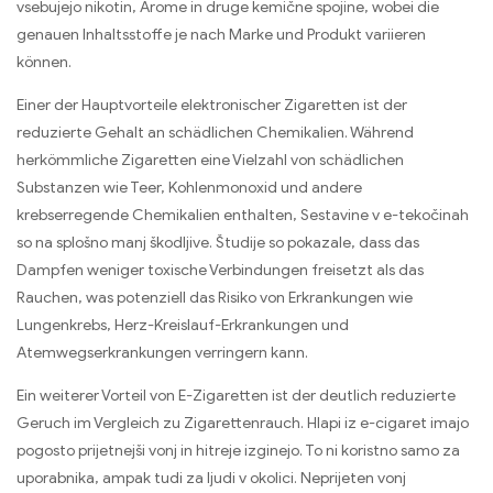
vsebujejo nikotin, Arome in druge kemične spojine,
wobei die
genauen Inhaltsstoffe je nach Marke und Produkt variieren
können
.
Einer der Hauptvorteile elektronischer Zigaretten ist der
reduzierte Gehalt an schädlichen Chemikalien
.
Während
herkömmliche Zigaretten eine Vielzahl von schädlichen
Substanzen wie Teer
,
Kohlenmonoxid und andere
krebserregende Chemikalien enthalten
, Sestavine v e-tekočinah
so na splošno manj škodljive. Študije so pokazale,
dass das
Dampfen weniger toxische Verbindungen freisetzt als das
Rauchen
,
was potenziell das Risiko von Erkrankungen wie
Lungenkrebs
,
Herz-Kreislauf-Erkrankungen und
Atemwegserkrankungen verringern kann
.
Ein weiterer Vorteil von E-Zigaretten ist der deutlich reduzierte
Geruch im Vergleich zu Zigarettenrauch
. Hlapi iz e-cigaret imajo
pogosto prijetnejši vonj in hitreje izginejo. To ni koristno samo za
uporabnika, ampak tudi za ljudi v okolici. Neprijeten vonj