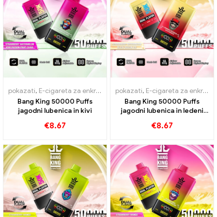
pokazati
,
E-cigareta za enkratno uporabo z nikotinom
pokazati
,
E-cigareta za enkratno uporabo z nikotinom
,
E-cigarete 
Bang King 50000 Puffs
Bang King 50000 Puffs
jagodni lubenica in kivi
jagodni lubenica in ledeni
okusi črnega zmaja
€
8.67
€
8.67