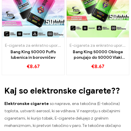
E-cigareta za enkratno uporabo z nikotinom
,
E-cigarete za enkrat
E-cigareta za enkratno uporabo z nikotinom
Bang King 50000 Puffs
Bang King 50000 Obloge
lubenica in borovničev
ponujajo do 50000 Vlaki
sladoleda lubenice in
€
8.67
€
8.67
borovničeve mete
Kaj so elektronske cigarete??
Elektronske cigarete
so naprave, ena tekočina (E-tekočina)
toplota, ustvariti aerosol, ki se vdihava. V nasprotju s običajnimi
cigaretami, ki kurijo tobak, E-cigarete delujejo z grelnim
mehanizmom, ki pretvori tekočino v paro. Te tekočine običajno