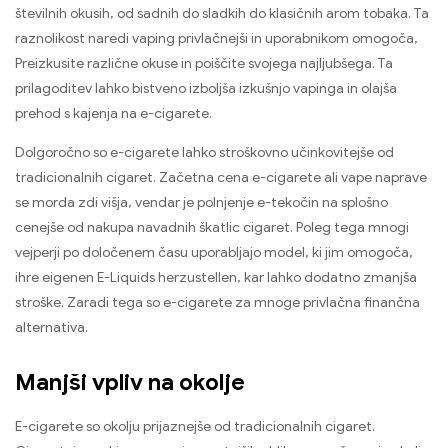
številnih okusih, od sadnih do sladkih do klasičnih arom tobaka. Ta
raznolikost naredi vaping privlačnejši in uporabnikom omogoča,
Preizkusite različne okuse in poiščite svojega najljubšega. Ta
prilagoditev lahko bistveno izboljša izkušnjo vapinga in olajša
prehod s kajenja na e-cigarete.
Dolgoročno so e-cigarete lahko stroškovno učinkovitejše od
tradicionalnih cigaret. Začetna cena e-cigarete ali vape naprave
se morda zdi višja, vendar je polnjenje e-tekočin na splošno
cenejše od nakupa navadnih škatlic cigaret. Poleg tega mnogi
vejperji po določenem času uporabljajo model, ki jim omogoča,
ihre eigenen E-Liquids herzustellen
, kar lahko dodatno zmanjša
stroške. Zaradi tega so e-cigarete za mnoge privlačna finančna
alternativa.
Manjši vpliv na okolje
E-cigarete so okolju prijaznejše od tradicionalnih cigaret.