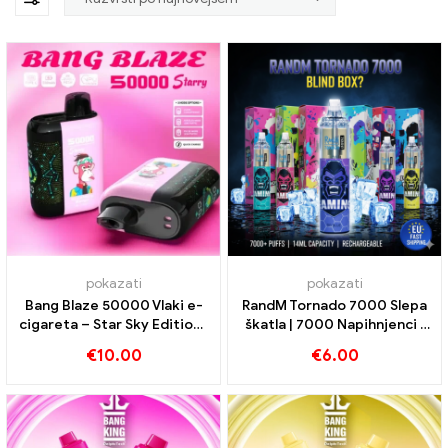
pokazati
pokazati
Bang Blaze 50000 Vlaki e-
RandM Tornado 7000 Slepa
cigareta – Star Sky Edition |
škatla | 7000 Napihnjenci |
Kupi zdaj
Hitra dostava v EU
€
10.00
€
6.00