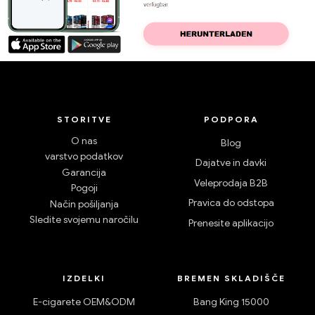
STORITVE
PODPORA
O nas
Blog
varstvo podatkov
Dajatve in davki
Garancija
Veleprodaja B2B
Pogoji
Pravica do odstopa
Način pošiljanja
Sledite svojemu naročilu
Prenesite aplikacijo
IZDELKI
BREMEN SKLADIŠČE
E-cigarete OEM&ODM
Bang King 15000