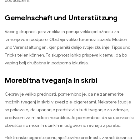
posledicami.
Gemeinschaft und Unterstützung
Vaping skupnost je raznolika in ponuja veliko priložnosti za
izmenjavo in podporo. Obstaja veliko forumov,
soziale Medien
und Veranstaltungen
, kjer parniki delijo svoje izkušnje,
Tipps und
Tricks teilen können
. Ta skupnost lahko prispeva k temu, da bo
vaping bolj družabna in podporna izkušnja.
Morebitna tveganja in skrbi
Čeprav je veliko prednosti, pomembno je, da ne zanemarite
možnih tveganj in skrbi v zvezi z e-cigaretami. Nekatere študije
so pokazale, da uparjanje predstavlja tudi tveganje za zdravje,
predvsem za mlade in nekadilce. Je pomembno, da so uporabniki
obveščeni o možnih učinkih in odgovorno ravnajo z porabo.
Elektronske cigarete ponujajo številne prednosti, zaradi česar so