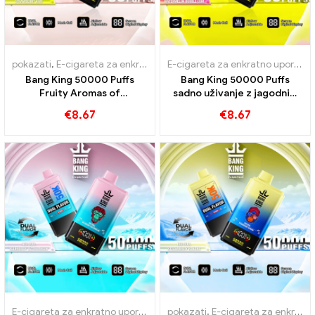
pokazati
,
E-cigareta za enkratno uporabo z nikotinom
,
E-cigarete 
E-cigareta za enkratno uporabo z nikotinom
Bang King 50000 Puffs
Bang King 50000 Puffs
Fruity Aromas of
sadno uživanje z jagodnim
Strawberry Mango
mangom in lubenicami
€
8.67
€
8.67
Strawberry Kiwi za
mehurčkov gumi
intenzivno parno doživetje
E-cigareta za enkratno uporabo z nikotinom
pokazati
,
,
E-cigareta za enkratno uporabo z nikotinom
E-cigarete za enkrat