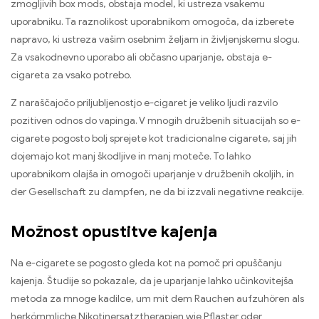
zmogljivih box mods, obstaja model, ki ustreza vsakemu
uporabniku. Ta raznolikost uporabnikom omogoča, da izberete
napravo, ki ustreza vašim osebnim željam in življenjskemu slogu.
Za vsakodnevno uporabo ali občasno uparjanje, obstaja e-
cigareta za vsako potrebo.
Z naraščajočo priljubljenostjo e-cigaret je veliko ljudi razvilo
pozitiven odnos do vapinga. V mnogih družbenih situacijah so e-
cigarete pogosto bolj sprejete kot tradicionalne cigarete, saj jih
dojemajo kot manj škodljive in manj moteče. To lahko
uporabnikom olajša in omogoči uparjanje v družbenih okoljih,
in
der Gesellschaft zu dampfen
, ne da bi izzvali negativne reakcije.
Možnost opustitve kajenja
Na e-cigarete se pogosto gleda kot na pomoč pri opuščanju
kajenja. Študije so pokazale, da je uparjanje lahko učinkovitejša
metoda za mnoge kadilce,
um mit dem Rauchen aufzuhören als
herkömmliche Nikotinersatztherapien wie Pflaster oder