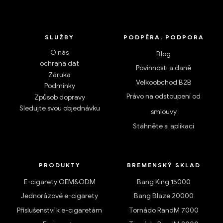
SLUŽBY
PODPĚRA, PODPORA
O nás
Blog
ochrana dat
Povinnosti a daně
Záruka
Velkoobchod B2B
Podmínky
Právo na odstoupení od
Způsob dopravy
Sledujte svou objednávku
smlouvy
Stáhněte si aplikaci
PRODUKTY
BREMENSKÝ SKLAD
E-cigarety OEM&ODM
Bang King 15000
Jednorázové e-cigarety
Bang Blaze 20000
Příslušenství k e-cigaretám
Tornádo RandM 7000