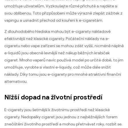
umožňuje uživatelům, Vyzkoušejte různé příchutě a najděte si
svou oblíbenou. Toto přizpůsobení může výrazně zlepšit zážitek z
vapingu a usnadnit přechod od kouření k e-cigaretám.
Z dlouhodobého hlediska mohou být e-cigarety nákladově
efektivnější než klasické cigarety. Počáteční náklady na e-
cigaretu nebo vape zařízení se mohou zdát vyšší, nicméně náplně
e-liquidů jsou obecně levnější než nákup běžných krabiček
cigaret. Mnoho vaperů navíc používá model po určité době, to jim
umožňuje, vyrobte si vlastní e-liquidy, což může dále snížit
náklady. Díky tomu jsou e-cigarety pro mnohé atraktivní finanční
alternativou.
Nižší dopad na životní prostředí
E-cigarety jsou šetrnější k životnímu prostředí než klasické
cigarety. Nedopalky cigaret jsou jednou z nejběžnějších forem
znečištění životního prostředí a mohou přetrvávat roky, rozbít se.