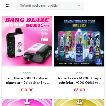
show
show
Bang Blaze 50000 Vlaky e-
Tornádo RandM 7000 Slepá
cigareta – Edice Star Sky |
schránka | 7000 Obláčky |
Kup teď
Rychlé dodání po EU
€
10.00
€
6.00