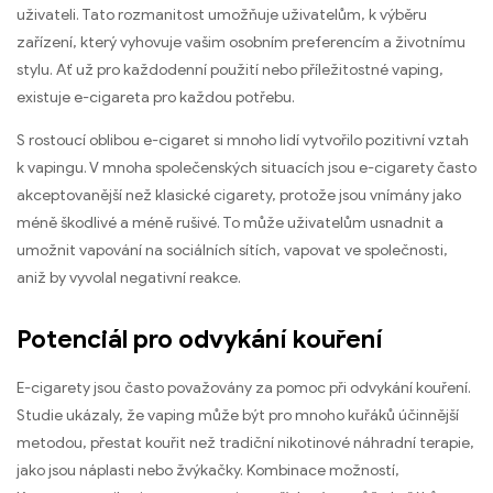
uživateli. Tato rozmanitost umožňuje uživatelům, k výběru
zařízení, který vyhovuje vašim osobním preferencím a životnímu
stylu. Ať už pro každodenní použití nebo příležitostné vaping,
existuje e-cigareta pro každou potřebu.
S rostoucí oblibou e-cigaret si mnoho lidí vytvořilo pozitivní vztah
k vapingu. V mnoha společenských situacích jsou e-cigarety často
akceptovanější než klasické cigarety, protože jsou vnímány jako
méně škodlivé a méně rušivé. To může uživatelům usnadnit a
umožnit vapování na sociálních sítích, vapovat ve společnosti,
aniž by vyvolal negativní reakce.
Potenciál pro odvykání kouření
E-cigarety jsou často považovány za pomoc při odvykání kouření.
Studie ukázaly, že vaping může být pro mnoho kuřáků účinnější
metodou, přestat kouřit než tradiční nikotinové náhradní terapie,
jako jsou náplasti nebo žvýkačky. Kombinace možností,