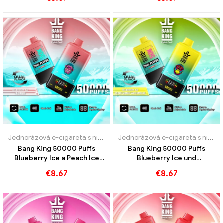
Jednorázová e-cigareta s nikotinem
,
Jednorázové e-cigarety
,
Jedn
Jednorázová e-cigareta s nikotinem
Bang King 50000 Puffs
Bang King 50000 Puffs
Blueberry Ice a Peach Ice
Blueberry Ice und
Chuť 50000 Vlaky
broskvový mangový meloun
€
8.67
€
8.67