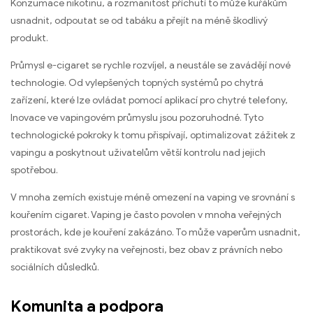
Konzumace nikotinu, a rozmanitost příchutí to může kuřákům
usnadnit, odpoutat se od tabáku a přejít na méně škodlivý
produkt.
Průmysl e-cigaret se rychle rozvíjel, a neustále se zavádějí nové
technologie. Od vylepšených topných systémů po chytrá
zařízení, které lze ovládat pomocí aplikací pro chytré telefony,
Inovace ve vapingovém průmyslu jsou pozoruhodné. Tyto
technologické pokroky k tomu přispívají, optimalizovat zážitek z
vapingu a poskytnout uživatelům větší kontrolu nad jejich
spotřebou.
V mnoha zemích existuje méně omezení na vaping ve srovnání s
kouřením cigaret. Vaping je často povolen v mnoha veřejných
prostorách, kde je kouření zakázáno. To může vaperům usnadnit,
praktikovat své zvyky na veřejnosti, bez obav z právních nebo
sociálních důsledků.
Komunita a podpora