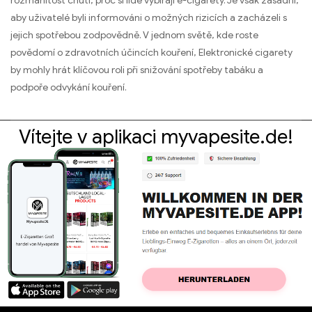
rozmanitost chutí, proč si lidé vybírají e-cigarety. Je však zásadní,
aby uživatelé byli informováni o možných rizicích a zacházeli s
jejich spotřebou zodpovědně. V jednom světě, kde roste
povědomí o zdravotních účincích kouření, Elektronické cigarety
by mohly hrát klíčovou roli při snižování spotřeby tabáku a
podpoře odvykání kouření.
Vítejte v aplikaci myvapesite.de!