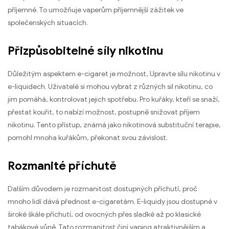
příjemné. To umožňuje vaperům příjemnější zážitek ve
společenských situacích.
Přizpůsobitelné síly nikotinu
Důležitým aspektem e-cigaret je možnost, Upravte sílu nikotinu v
e-liquidech. Uživatelé si mohou vybrat z různých sil nikotinu, co
jim pomáhá, kontrolovat jejich spotřebu. Pro kuřáky, kteří se snaží,
přestat kouřit, to nabízí možnost, postupně snižovat příjem
nikotinu. Tento přístup, známá jako nikotinová substituční terapie,
pomohl mnoha kuřákům, překonat svou závislost.
Rozmanité příchutě
Dalším důvodem je rozmanitost dostupných příchutí, proč
mnoho lidí dává přednost e-cigaretám. E-liquidy jsou dostupné v
široké škále příchutí, od ovocných přes sladké až po klasické
tabákové vůně. Tato rozmanitost činí vaping atraktivnějším a