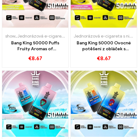
show
,
Jednorázová e-cigareta s nikotinem
,
Jednorázové e-cigarety
Jednorázová e-cigareta s nikotinem
Bang King 50000 Puffs
Bang King 50000 Ovocné
Fruity Aromas of
potěšení z obláček s
Strawberry Mango
jahodovou mangovou a
€
8.67
€
8.67
Strawberry Kiwi pro
melounovou bublinovou
intenzivní zážitek z páry
gumou