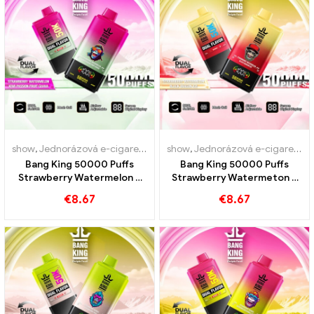
show
,
Jednorázová e-cigareta s nikotinem
show
,
Jednorázová e-cigareta s nikotinem
,
Jednorázové e-cigarety
Bang King 50000 Puffs
Bang King 50000 Puffs
Strawberry Watermelon a
Strawberry Watermeton a
Kiwi Mubsic Fruit Guava
Black Dragon Ice Chuť
€
8.67
€
8.67
Chuť