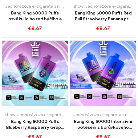
Jednorázová e-cigareta s nikotinem
show
,
Jednorázové e-cigarety
,
Jednorázová e-cigareta s nikotinem
,
Jedn
Bang King 50000 Puffs
Bang King 50000 Puffs Red
osvěžujícího red býčího a
Bull Strawberry Banana pro
borůvkového melounu
intenzivní potěšení
€
8.67
€
8.67
show
,
Jednorázová e-cigareta s nikotinem
,
Jednorázové e-cigarety
Jednorázová e-cigareta s nikotinem
Bang King 50000 Puffs
Bang King 50000 Intenzivní
Blueberry Raspberry Grape
potěšení z borůvkového
Ice pro intenzivní potěšení
maliny smíšené bobule
€
8.67
€
8.67