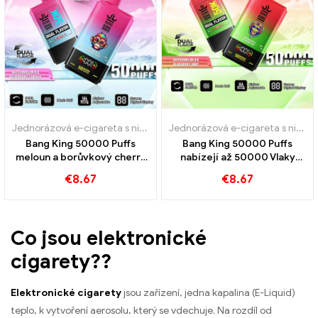
Jednorázová e-cigareta s nikotinem
,
Jednorázové e-cigarety
,
Jedn
Jednorázová e-cigareta s nikotinem
Bang King 50000 Puffs
Bang King 50000 Puffs
meloun a borůvkový cherry
nabízejí až 50000 Vlaky
chuť ultra dlouhá životnost
zmrzliny melounu a
€
8.67
€
8.67
borůvkové máty
Co jsou elektronické
cigarety??
Elektronické cigarety
jsou zařízení, jedna kapalina (E-Liquid)
teplo, k vytvoření aerosolu, který se vdechuje. Na rozdíl od