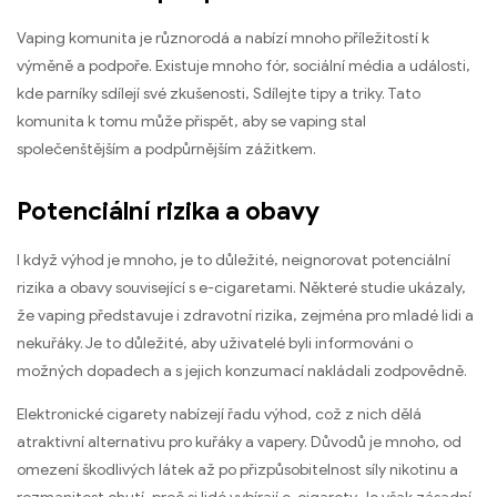
Vaping komunita je různorodá a nabízí mnoho příležitostí k
výměně a podpoře. Existuje mnoho fór, sociální média a události,
kde parníky sdílejí své zkušenosti, Sdílejte tipy a triky. Tato
komunita k tomu může přispět, aby se vaping stal
společenštějším a podpůrnějším zážitkem.
Potenciální rizika a obavy
I když výhod je mnoho, je to důležité, neignorovat potenciální
rizika a obavy související s e-cigaretami. Některé studie ukázaly,
že vaping představuje i zdravotní rizika, zejména pro mladé lidi a
nekuřáky. Je to důležité, aby uživatelé byli informováni o
možných dopadech a s jejich konzumací nakládali zodpovědně.
Elektronické cigarety nabízejí řadu výhod, což z nich dělá
atraktivní alternativu pro kuřáky a vapery. Důvodů je mnoho, od
omezení škodlivých látek až po přizpůsobitelnost síly nikotinu a