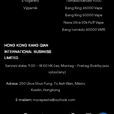
E-cigarety
Tornádo RandM 9000
Výparník
Bang King 45000 Vape
Bang King 50000 Vape
Nexa Ultra 50k Puff Vape
Bang tornádo 40000 VAPE
Servisní doba: 9:00 – 18:00 HK čas, Montag – Freitag (Svátky jsou
vyloučeny)
Adresa:
200 Ulice Shun Fung, To Awh Wan, Město
Kowlin, Hongkong
E-mailem:
myvapesite@outlook.com