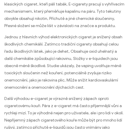
klasických cigaret, kteří pálí tabák, E-cigarety pracují s vyhřívacím
mechanismem, který přeměňuje kapalinu na páru. Tyto tekutiny
obvykle obsahují nikotin, Příchutě a jiné chemické sloučeniny,
Přesné složení se může lišit v závislosti na značce a produktu.
Jednou z hlavních výhod elektronických cigaret je snížený obsah
škodlivých chemikálií. Zatímco tradiční cigarety obsahují celou
řadu škodlivých látek, jako je dehet, Obsahuje oxid uhelnatý a
další chemikálie způsobující rakovinu, Složky v e-liquidech jsou
obecně méně škodlivé. Studie ukázaly, že vaping uvolňuje méně
toxických sloučenin než kouření, potenciálně zvyšuje riziko
onemocnění, jako je rakovina plic, Může snížit kardiovaskulární
onemocnění a onemocnění dýchacích cest.
Další výhodou e-cigaret je výrazně snížený zápach oproti
cigaretovému kouři. Pára z e-cigaret má často příjemnější vůni a
rychleji mizí. To je výhodné nejen pro uživatele, ale i pro lidi v okolí.
Nepříjemný zápach cigaretového kouře může být pro mnoho lidí
rušivý, zatímco příchutě e-liquidů jsou často vnímány jako