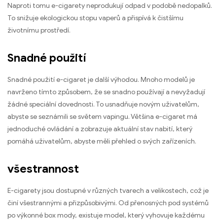
Naproti tomu e-cigarety neprodukují odpad v podobě nedopalků.
To snižuje ekologickou stopu vaperů a přispívá k čistšímu
životnímu prostředí.
Snadné použití
Snadné použití e-cigaret je další výhodou. Mnoho modelů je
navrženo tímto způsobem, že se snadno používají a nevyžadují
žádné speciální dovednosti. To usnadňuje novým uživatelům,
abyste se seznámili se světem vapingu. Většina e-cigaret má
jednoduché ovládání a zobrazuje aktuální stav nabití, který
pomáhá uživatelům, abyste měli přehled o svých zařízeních.
všestrannost
E-cigarety jsou dostupné v různých tvarech a velikostech, což je
činí všestrannými a přizpůsobivými. Od přenosných pod systémů
po výkonné box mody, existuje model, který vyhovuje každému