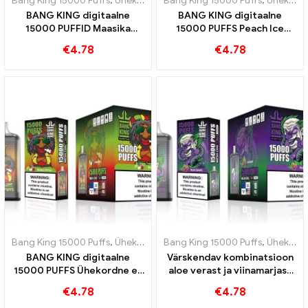
Bang King 15000 Puffs
,
Ühekordsed e-sigaretid Rootsi
Bang King 15000 Puffs
,
Ühekordsed e
,
Ühekordsed e-sigaretid Rootsi
BANG KING digitaalne
BANG KING digitaalne
15000 PUFFID Maasika
15000 PUFFS Peach Ice
banaani magusus ja
ühekordne e-sigaret
€
4.78
€
4.78
troopiline maitse
Bang King 15000 Puffs
,
Ühekordsed e-sigaretid Rootsi
Bang King 15000 Puffs
,
Ühekordsed e
,
Ühekordsed e-sigaretid Rootsi
BANG KING digitaalne
Värskendav kombinatsioon
15000 PUFFS Ühekordne e-
aloe verast ja viinamarjast
sigaret Mõnus segu
BANG KING Digital 15000
€
4.78
€
4.78
punastest ja rohelistest
PUFFS ühekordne e-sigaret