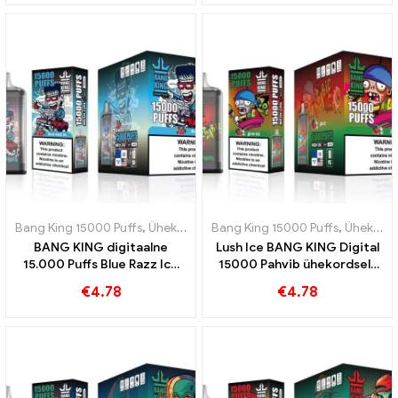
õuntest
Bang King 15000 Puffs
,
Ühekordsed e-sigaretid Rootsi
Bang King 15000 Puffs
,
Ühekordsed e
,
Ühekordsed e-sigaretid Rootsi
BANG KING digitaalne
Lush Ice BANG KING Digital
15.000 Puffs Blue Razz Ice
15000 Pahvib ühekordselt
Uuenduslik ühekordne e-
kasutatav elektrooniline
€
4.78
€
4.78
sigaret
sigaret 15000 Puff arbuus