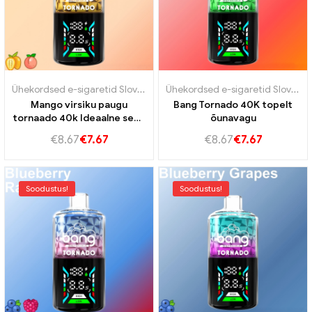
Ühekordsed e-sigaretid Slovakkia
,
Ühekordsed e-sigaretid Sloveeni
Ühekordsed e-sigaretid Slovakkia
Mango virsiku paugu
Bang Tornado 40K topelt
tornaado 40k Ideaalne segu
õunavagu
magusast mangost ja
€
8.67
€
7.67
€
8.67
€
7.67
mahlast virsikust
Soodustus!
Soodustus!