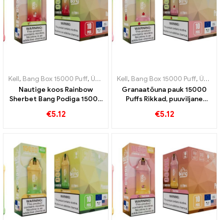
Kell
,
Bang Box 15000 Puff
,
Ühekordsed e-sigaretid Rootsi
Kell
,
Bang Box 15000 Puff
,
Ühekordse
,
Ühekordsed e-sigaretid Rootsi
Nautige koos Rainbow
Granaatõuna pauk 15000
Sherbet Bang Podiga 15000
Puffs Rikkad, puuviljane
Pahvid on täidetud
granaatõuna aroom, mida
€
5.12
€
5.12
erinevate puuviljase
vaperid nautida
aroomidega