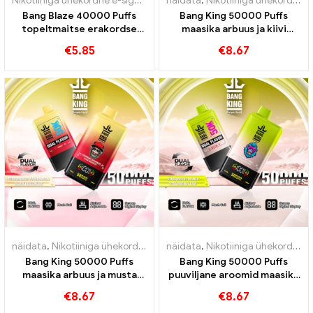
Nikotiiniga ühekordne e-sigaret
,
Ühekordsed e-sigaretid Luksembu
näidata
,
Nikotiiniga ühekordne e-sigaret
Bang Blaze 40000 Puffs
Bang King 50000 Puffs
topeltmaitse erakordse
maasika arbuus ja kiivi
jaoks
Passion Fruit Guava maitsed
€
5.85
€
8.67
näidata
,
Nikotiiniga ühekordne e-sigaret
näidata
,
Ühekordsed e-sigaretid
,
Nikotiiniga ühekordne e-sigaret
,
Bang King 50000 Puffs
Bang King 50000 Puffs
maasika arbuus ja musta
puuviljane aroomid maasika
draakoni jää maitsed
mango maasika kiivi, et
€
8.67
€
8.67
intensiivne aurukogemus