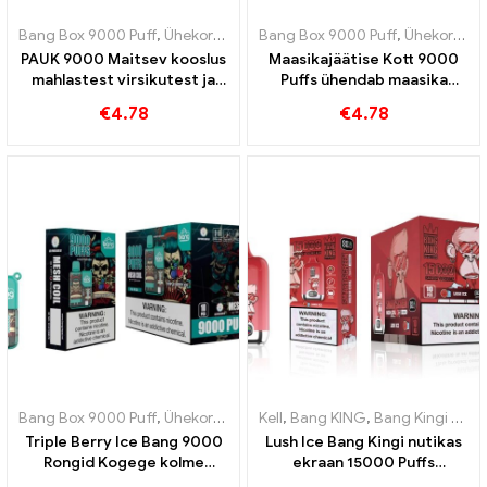
Bang Box 9000 Puff
,
Ühekordsed e-sigaretid Rootsi
Bang Box 9000 Puff
,
Ühekordsed e-s
,
Ühekordsed e-sigaretid Rootsi
PAUK 9000 Maitsev kooslus
Maasikajäätise Kott 9000
mahlastest virsikutest ja
Puffs ühendab maasika
eksootilisest mangost
puuviljase maitse jäätisega
€
4.78
€
4.78
virsiku-mangost
Bang Box 9000 Puff
,
Ühekordsed e-sigaretid Rootsi
Kell
,
Bang KING
,
,
Bang Kingi nutikas ekraan 15000 Puff
Ühekordsed e-s
Triple Berry Ice Bang 9000
Lush Ice Bang Kingi nutikas
Rongid Kogege kolme
ekraan 15000 Puffs
puuvilja värskendavat
Täiuslikult tasakaalustatud