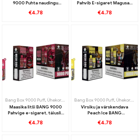
9000 Puhta naudingu
Pahvib E-sigaret Magusad
tunnused
mustikad ja värskendav
€
4.78
€
4.78
jahedus
Bang Box 9000 Puff
,
Ühekordsed e-sigaretid Rootsi
Bang Box 9000 Puff
,
Ühekordsed e-s
,
Ühekordsed e-sigaretid Rootsi
Maasika litši BANG 9000
Virsiku ja värskendava
Pahvige e-sigaret, täiuslik
Peach Ice BANG
kombinatsioon maasika ja
kombinatsioon 9000 Pahvib
€
4.78
€
4.78
litši troopilisest värskusest
ühekordselt kasutatavaid
e-sigarette