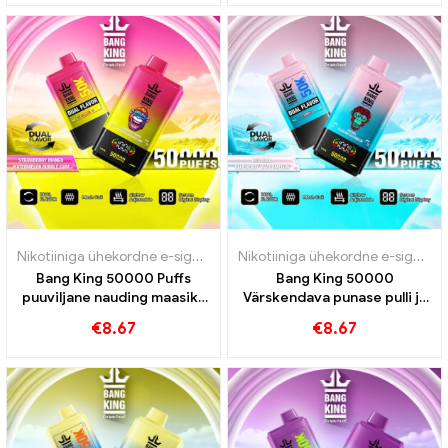
Nikotiiniga ühekordne e-sigaret
,
Ühekordsed e-sigaretid
,
Ühekordse
Nikotiiniga ühekordne e-sigaret
,
Bang King 50000 Puffs
Bang King 50000
puuviljane nauding maasika
Värskendava punase pulli ja
mango ja arbuusimulli
mustika arbuusi maitse
€
8.67
€
8.67
kummiga