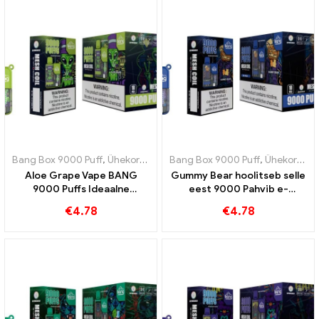
Bang Box 9000 Puff
,
Ühekordsed e-sigaretid Rootsi
Bang Box 9000 Puff
,
Ühekordsed e-s
,
Ühekordsed e-sigaretid Rootsi
Aloe Grape Vape BANG
Gummy Bear hoolitseb selle
9000 Puffs Ideaalne
eest 9000 Pahvib e-
kombinatsioon aloe verast
sigaretti magusaks,
€
4.78
€
4.78
ja viinamarjadest
mänguliseks vape-
kogemuseks, mis on täis
puuviljaseid kummikaru
maitseid, mis teile
meeldivad