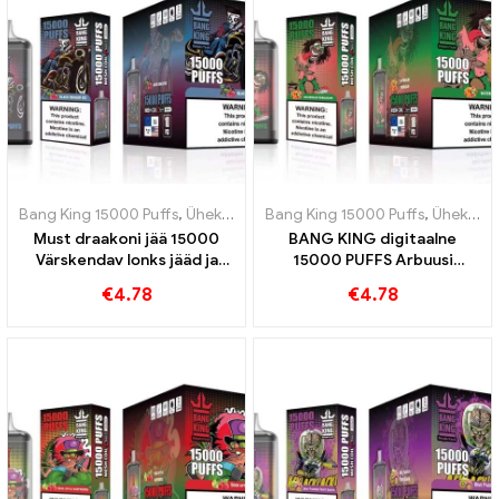
Bang King 15000 Puffs
,
Ühekordsed e-sigaretid Rootsi
Bang King 15000 Puffs
,
Ühekordsed e
,
Ühekordsed e-sigaretid Rootsi
Must draakoni jää 15000
BANG KING digitaalne
Värskendav lonks jääd ja
15000 PUFFS Arbuusi
värskust BANG KING Digital
närimiskumm 15000 Pahvid
€
4.78
€
4.78
15000 PUFFID
lummavad teie maitsemeeli