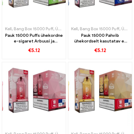
Kell
,
Bang Box 15000 Puff
,
Ühekordsed e-sigaretid Rootsi
Kell
,
Bang Box 15000 Puff
,
Ühekordse
,
Ühekordsed e-sigaretid Rootsi
Pauk 15000 Puffs ühekordne
Pauk 15000 Pahvib
e-sigaret Arbuusi ja
ühekordselt kasutatav e-
närimiskummi magusus on
sigaret Triple Berry Ice
€
5.12
€
5.12
meelte pidu
Berry ühendab endas
jahutava maitse