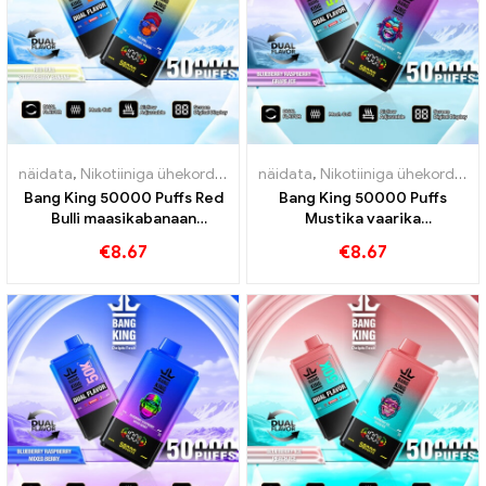
näidata
,
Nikotiiniga ühekordne e-sigaret
näidata
,
Ühekordsed e-sigaretid
,
Nikotiiniga ühekordne e-sigaret
,
Bang King 50000 Puffs Red
Bang King 50000 Puffs
Bulli maasikabanaan
Mustika vaarika
intensiivseks naudinguks
viinamarjajää intensiivseks
€
8.67
€
8.67
naudinguks