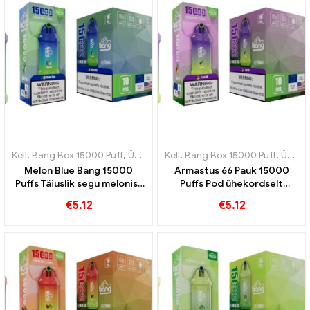
Kell
,
Bang Box 15000 Puff
,
Ühekordsed e-sigaretid Rootsi
Kell
,
Bang Box 15000 Puff
,
Ühekordse
,
Ühekordsed e-sigaretid Rootsi
Melon Blue Bang 15000
Armastus 66 Pauk 15000
Puffs Täiuslik segu melonist
Puffs Pod ühekordselt
ja mustikast
kasutatav elektrooniline
€
5.12
€
5.12
sigaret Ideaalne värskete
maitsete kombinatsioon