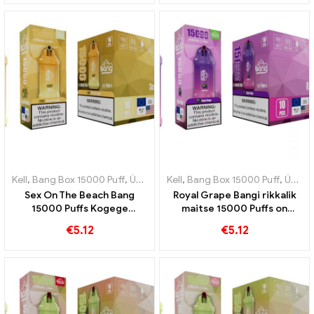
Kell
,
Bang Box 15000 Puff
,
Ühekordsed e-sigaretid Rootsi
Kell
,
Bang Box 15000 Puff
,
Ühekordse
,
Ühekordsed e-sigaretid Rootsi
Sex On The Beach Bang
Royal Grape Bangi rikkalik
15000 Puffs Kogege
maitse 15000 Puffs on
eksootiliste puuviljade
tõeline austusavaldus
€
5.12
€
5.12
täiuslikku kombinatsiooni
kuninglikule puuviljale