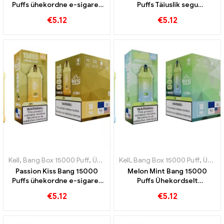
Puffs ühekordne e-sigaret
Puffs Täiuslik segu
ühendab virsiku magususe
virsikutest ja marjadest
€
5.12
€
5.12
värskendava jahedusega
Kell
,
Bang Box 15000 Puff
,
Ühekordsed e-sigaretid Rootsi
Kell
,
Bang Box 15000 Puff
,
Ühekordse
,
Ühekordsed e-sigaretid Rootsi
Passion Kiss Bang 15000
Melon Mint Bang 15000
Puffs ühekordne e-sigaret
Puffs Ühekordselt
Tõeline maiuspala puuviljase
kasutatav laetav e-sigaret
€
5.12
€
5.12
ja magusa puuvilja
ühendab meloni magususe
austajatele
piparmündi värskusega