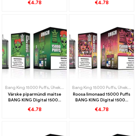
€
4.78
€
4.78
Digitali kogemuseks 15000
PUFFID
Bang King 15000 Puffs
,
Ühekordsed e-sigaretid Rootsi
Bang King 15000 Puffs
,
Ühekordsed e
,
Ühekordsed e-sigaretid Rootsi
Värske piparmündi maitse
Roosa limonaad 15000 Puffs
BANG KING Digital 15000
BANG KING Digital 15000
PUFFS Cool Mint 15000
PUFFS Värskendav kogemus
€
4.78
€
4.78
Puffs