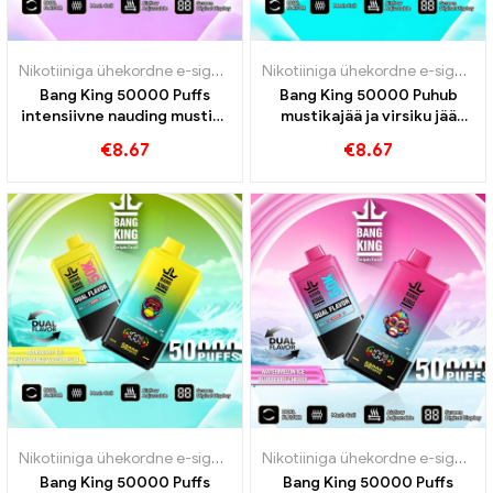
Nikotiiniga ühekordne e-sigaret
,
Ühekordsed e-sigaretid
,
Ühekordse
Nikotiiniga ühekordne e-sigaret
,
Bang King 50000 Puffs
Bang King 50000 Puhub
intensiivne nauding mustika
mustikajää ja virsiku jää
vaarika segatud marjaga
maitsed 50000 Rongid
€
8.67
€
8.67
Nikotiiniga ühekordne e-sigaret
,
Ühekordsed e-sigaretid
,
Ühekordse
Nikotiiniga ühekordne e-sigaret
,
Bang King 50000 Puffs
Bang King 50000 Puffs