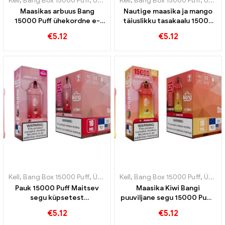
Kell
,
Bang Box 15000 Puff
,
Ühekordsed e-sigaretid Rootsi
Kell
,
Bang Box 15000 Puff
,
Ühekordse
,
Ühekordsed e-sigaretid Rootsi
Maasikas arbuus Bang
Nautige maasika ja mango
15000 Puff ühekordne e-
täiuslikku tasakaalu 15000
sigaret Värskendav
Paisutav ühekordne e-
€
5.12
€
5.12
kombinatsioon maasikast ja
sigaret
mahlasest arbuusist
Kell
,
Bang Box 15000 Puff
,
Ühekordsed e-sigaretid Rootsi
Kell
,
Bang Box 15000 Puff
,
Ühekordse
,
Ühekordsed e-sigaretid Rootsi
Pauk 15000 Puff Maitsev
Maasika Kiwi Bangi
segu küpsetest
puuviljane segu 15000 Puffs
maasikatest ja mahlasest
tabab suve maitset
€
5.12
€
5.12
litšist