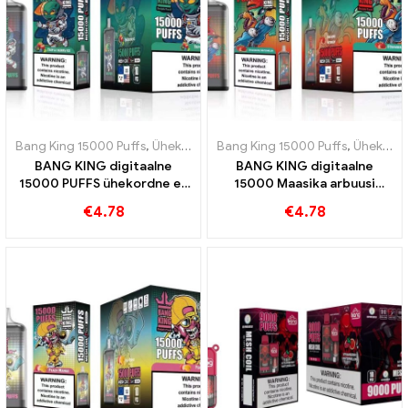
Bang King 15000 Puffs
,
Ühekordsed e-sigaretid Rootsi
Bang King 15000 Puffs
,
Ühekordsed e
,
Ühekordsed e-sigaretid Rootsi
BANG KING digitaalne
BANG KING digitaalne
15000 PUFFS ühekordne e-
15000 Maasika arbuusi
sigaret, naudi 15000 Rongid
hammustus 15000
€
4.78
€
4.78
Triple Berry Ice
Ühekordsed e-sigaretid
maitse värskendamiseks