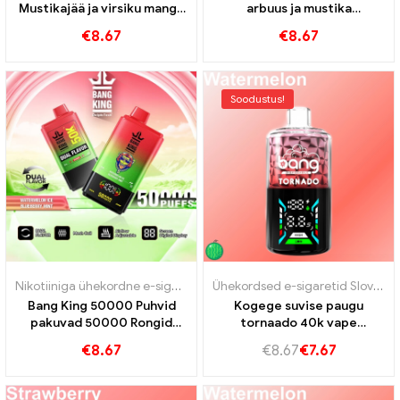
Mustikajää ja virsiku mango
arbuus ja mustika
arbuus
kirsimaitse ultra pikkune
€
8.67
€
8.67
tööelu
Soodustus!
Nikotiiniga ühekordne e-sigaret
,
Ühekordsed e-sigaretid
,
Ühekordse
Ühekordsed e-sigaretid Slovakkia
Bang King 50000 Puhvid
Kogege suvise paugu
pakuvad 50000 Rongid
tornaado 40k vape
arbuusijäätis ja mustika
värskendavat arbuusi
€
8.67
€
8.67
€
7.67
piparmünt
maitset