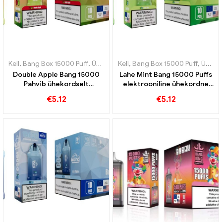
Kell
,
Bang Box 15000 Puff
,
Ühekordsed e-sigaretid Rootsi
Kell
,
Bang Box 15000 Puff
,
Ühekordse
,
Ühekordsed e-sigaretid Rootsi
Double Apple Bang 15000
Lahe Mint Bang 15000 Puffs
Pahvib ühekordselt
elektrooniline ühekordne
kasutatavat e-sigaretti, et
sigaret Värskendav
€
5.12
€
5.12
kogeda õunte magusust
maitseelamus