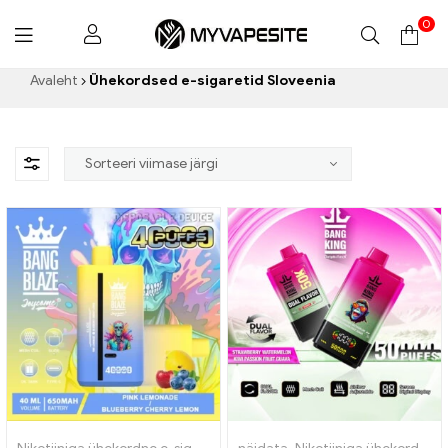
0
Myvapesite.de
Avaleht
Ühekordsed e-sigaretid Sloveenia