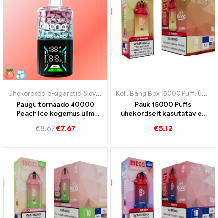
Ühekordsed e-sigaretid Slovakkia
,
Ühekordsed e-sigaretid Sloveeni
Kell
,
Bang Box 15000 Puff
,
Ühekordsed e-sigaretid Rootsi
Paugu tornaado 40000
Pauk 15000 Puffs
Peach Ice kogemus ülim
ühekordselt kasutatav e-
aurukogemus
sigaret Arbuusi magusus
€
8.67
€
7.67
€
5.12
seguneb värskendava
maitsega