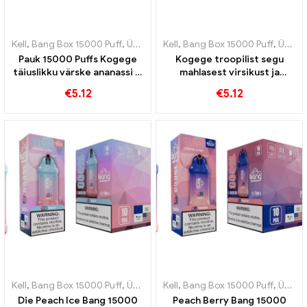
Kell
,
Bang Box 15000 Puff
,
Ühekordsed e-sigaretid Rootsi
Kell
,
Bang Box 15000 Puff
,
Ühekordse
,
Ühekordsed e-sigaretid Rootsi
Pauk 15000 Puffs Kogege
Kogege troopilist segu
täiuslikku värske ananassi ja
mahlasest virsikust ja
kreemja kookose segu
magusast mangost
€
5.12
€
5.12
ühekordse e-sigareti
Bangiga 15000 Puffs
Kell
,
Bang Box 15000 Puff
,
Ühekordsed e-sigaretid Rootsi
Kell
,
Bang Box 15000 Puff
,
Ühekordse
,
Ühekordsed e-sigaretid Rootsi
Die Peach Ice Bang 15000
Peach Berry Bang 15000