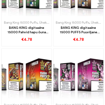
Bang King 15000 Puffs
,
Ühekordsed e-sigaretid Rootsi
Bang King 15000 Puffs
,
Ühekordsed e
,
Ühekordsed e-sigaretid Rootsi
BANG KING digitaalne
BANG KING digitaalne
15000 Pahvid hapu õuna
15000 PUFFS Puuviljane
vaarika ühekordse e-
harmoonia kiivi
€
4.78
€
4.78
sigareti 15000 Rongid
passioniviljast ja guajaavist