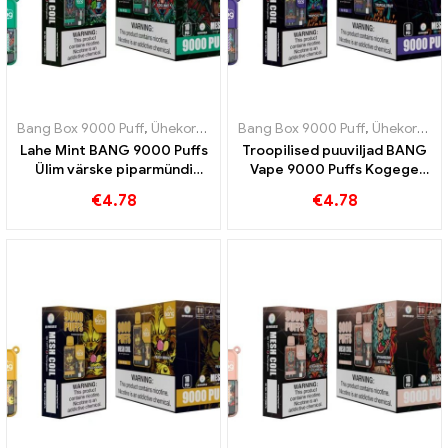
Bang Box 9000 Puff
,
Ühekordsed e-sigaretid Rootsi
Bang Box 9000 Puff
,
Ühekordsed e-s
,
Ühekordsed e-sigaretid Rootsi
Lahe Mint BANG 9000 Puffs
Troopilised puuviljad BANG
Ülim värske piparmündi
Vape 9000 Puffs Kogege
maitsega värskendus
troopiliste puuviljade
€
4.78
€
4.78
eksootilist maitset