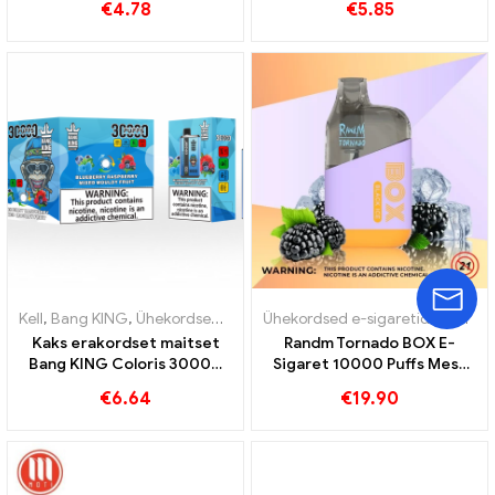
€
4.78
€
5.85
maitset
segu arbuusist ja
piparmündist
Kell
,
Bang KING
,
Ühekordsed e-sigaretid Leedu
Ühekordsed e-sigaretid
,
Ühekordsed e-siga
,
Ühekordsed e-sigaretid Rootsi
Kaks erakordset maitset
Randm Tornado BOX E-
Bang KING Coloris 30000
Sigaret 10000 Puffs Mesh
Puffs E-Zigarette mustika
Coil ühekordselt kasutatav
€
6.64
€
19.90
vaarika segatud ja
vape
hallitanud puuviljad