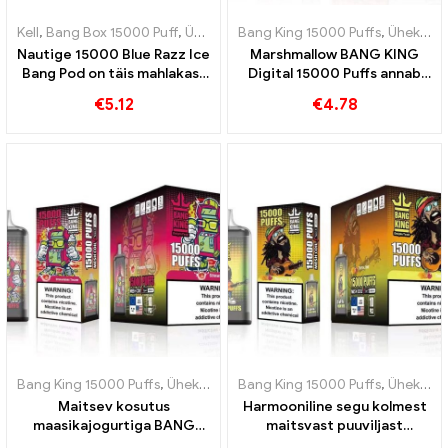
Kell
,
Bang Box 15000 Puff
,
Ühekordsed e-sigaretid Rootsi
Bang King 15000 Puffs
,
,
Ühekordse
Ühekordsed e-sigaretid Rootsi
Nautige 15000 Blue Razz Ice
Marshmallow BANG KING
Bang Pod on täis mahlakast
Digital 15000 Puffs annab
rõõmu
teile 15000 Magusate
€
5.12
€
4.78
vahukommide hammustus
Bang King 15000 Puffs
,
Ühekordsed e-sigaretid Rootsi
Bang King 15000 Puffs
,
Ühekordsed e
,
Ühekordsed e-sigaretid Rootsi
Maitsev kosutus
Harmooniline segu kolmest
maasikajogurtiga BANG
maitsvast puuviljast
KING Digital 15000 PUFFID
intensiivseks BANG KING