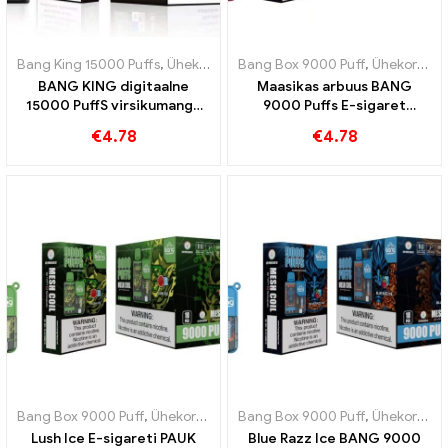
Bang King 15000 Puffs
,
Ühekordsed e-sigaretid Rootsi
Bang Box 9000 Puff
,
,
Ühekordsed e
Ühekordsed e-sigaretid Rootsi
BANG KING digitaalne
Maasikas arbuus BANG
15000 PuffS virsikumango
9000 Puffs E-sigaret
15000 Pahvige ühekordselt
Puuviljane nauding
€
4.78
€
4.78
kasutatavad e-sigaretid
troopilisteks lõbudeks
Bang Box 9000 Puff
,
Ühekordsed e-sigaretid Rootsi
Bang Box 9000 Puff
,
Ühekordsed e-s
,
Ühekordsed e-sigaretid Rootsi
Lush Ice E-sigareti PAUK
Blue Razz Ice BANG 9000