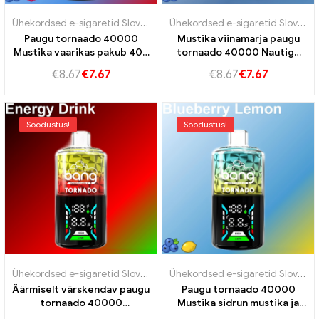
Ühekordsed e-sigaretid Slovakkia
,
Ühekordsed e-sigaretid Sloveeni
Ühekordsed e-sigaretid Slovakkia
Paugu tornaado 40000
Mustika viinamarja paugu
Mustika vaarikas pakub 40k
tornaado 40000 Nautige
vapet
mustikate ja viinamarjade
€
8.67
€
7.67
€
8.67
€
7.67
imelist maitset
Soodustus!
Soodustus!
Ühekordsed e-sigaretid Slovakkia
,
Ühekordsed e-sigaretid Sloveeni
Ühekordsed e-sigaretid Slovakkia
Äärmiselt värskendav paugu
Paugu tornaado 40000
tornaado 40000
Mustika sidrun mustika ja
Energiajoogi energiline
sidruni maitse