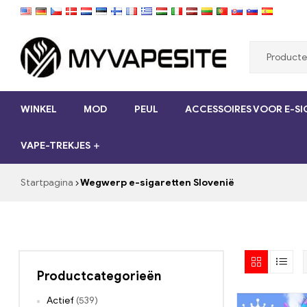
Mijnvapesite.de
WINKEL
MOD
PEUL
ACCESSOIRES VOOR E-S
Bestel
e-
VAPE-TREKJES
sigaretten
goedkoop
online
Startpagina
Wegwerp e-sigaretten Slovenië
op
myvapesite.de
Productcategorieën
Actief
(539)