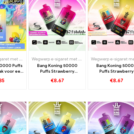
Wegwerp e-sigaret met nicotine
,
Wegwerp e-sigaretten Luxemburg
Wegwerp e-sigaret met nicotine
,
Wegwerp e-sigaret
,
Wegwerp e-siga
40000 Puffs
Bang Koning 50000
Bang Koning 500
ak voor een
Puffs Strawberry
Puffs Strawberry
erlijk
Watermelon en Kiwi
Watermelon en Bla
85
€
8.67
€
8.67
Passion Fruit Guave
Dragon Ice Flavou
Flavours