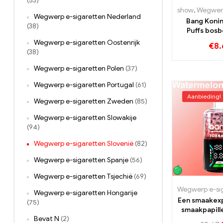
(53)
show
,
Wegwerp e-sig
Wegwerp e-sigaretten Nederland
Bang Koni
(38)
Puffs bosbe
perzik
Wegwerp e-sigaretten Oostenrijk
€
8.
waterm
(38)
Wegwerp e-sigaretten Polen
(37)
Wegwerp e-sigaretten Portugal
(61)
Aanbieding!
Wegwerp e-sigaretten Zweden
(85)
Wegwerp e-sigaretten Slowakije
(94)
Wegwerp e-sigaretten Slovenië
(82)
Wegwerp e-sigaretten Spanje
(56)
Wegwerp e-sigaretten Tsjechië
(69)
Wegwerp e-sigaretten Hongarije
Een smaakexp
(75)
smaakpapille
Bevat N
(2)
tornado 40