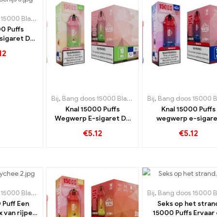
00 Bladerdeeg
,
Wegwerp e-sigaretten Zweden
,
Wegwerp e-sigare
0 Puffs
sigaret De
id van
12
n vermengt
et de
nde smaak
Bij
,
Bang doos 15000 Bladerdeeg
Bij
,
,
Wegwerp e-sigare
Bang doos 15000 Bladerd
Knal 15000 Puffs
Knal 15000 Puffs
Wegwerp E-sigaret De
wegwerp e-sigare
zoetheid van
Triple Berry Ice Be
€
5.12
€
5.12
watermeloen en
combineert met e
kauwgom is een feest
verkoelende smaa
voor de zintuigen
00 Bladerdeeg
,
Wegwerp e-sigaretten Zweden
Bij
,
,
Bang doos 15000 Bladerd
Wegwerp e-sigare
 Puff Een
Seks op het stran
x van rijpe
15000 Puffs Ervaar