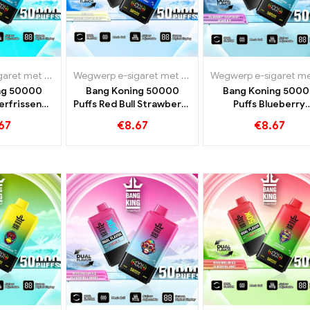
Wegwerp e-sigaret met nicotine
,
Wegwerp e-sigaretten
Wegwerp e-sigaret met nicotine
,
Wegwerp e-sigaretten Lux
,
Wegwerp e-sigaret
ng 50000
Bang Koning 50000
Bang Koning 500
verfrissende
Puffs Red Bull Strawberry
Puffs Blueberry
n bosbessen
Banaan voor intensief
Raspberry Grape I
67
€
8.67
€
8.67
oensmaak
plezier
voor intensief plez