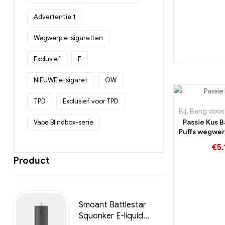
Advertentie 1
Wegwerp e-sigaretten
Exclusief
F
NIEUWE e-sigaret
OW
TPD
Exclusief voor TPD
Bij
,
Bang doos 150
Vape Blindbox-serie
Passie Kus 
Puffs wegwer
Een echte 
€
5.
voor liefh
Product
fruitig en 
Smoant Battlestar
Squonker E-liquid