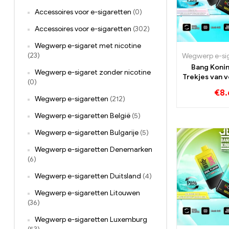
Accessoires voor e-sigaretten
(0)
Accessoires voor e-sigaretten
(302)
Wegwerp e-sigaret met nicotine
(23)
Bang Koni
Wegwerp e-sigaret zonder nicotine
Trekjes van 
(0)
rode stier e
€
8.
watermel
Wegwerp e-sigaretten
(212)
Wegwerp e-sigaretten België
(5)
Wegwerp e-sigaretten Bulgarije
(5)
Wegwerp e-sigaretten Denemarken
(6)
Wegwerp e-sigaretten Duitsland
(4)
Wegwerp e-sigaretten Litouwen
(36)
Wegwerp e-sigaretten Luxemburg