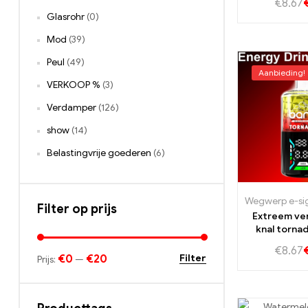
€
8.67
kiw
Glasrohr
(0)
Mod
(39)
Peul
(49)
Aanbieding!
VERKOOP %
(3)
Verdamper
(126)
show
(14)
Belastingvrije goederen
(6)
Filter op prijs
Extreem ve
knal torn
Energi
€
8.67
energetis
€0
€20
Filter
Prijs:
—