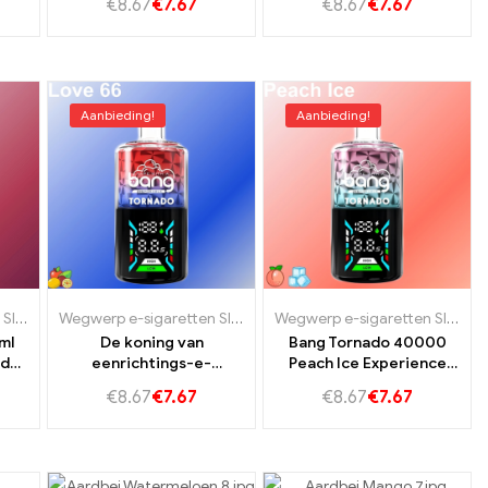
€
8.67
€
7.67
€
8.67
€
7.67
s
van bosbessen en
druiven
Aanbieding!
Aanbieding!
en Slovenië
,
Wegwerp e-sigaretten Tsjechië
ten Tsjechië
Wegwerp e-sigaretten Slowakije
,
Wegwerp e-sigaretten Slovenië
Wegwerp e-sigaretten Slowakije
,
Wegwerp e-sigaretten Slove
,
Wegwerp e-sigaretten Tsje
Wegwerp e-sigaretten Slowakije
ml
De koning van
Bang Tornado 40000
ado
eenrichtings-e-
Peach Ice Experience
voor
sigaretten Bang Tornado
the Ultimate Steam
€
8.67
€
7.67
€
8.67
€
7.67
enot
40000 Liefde 66
Experience