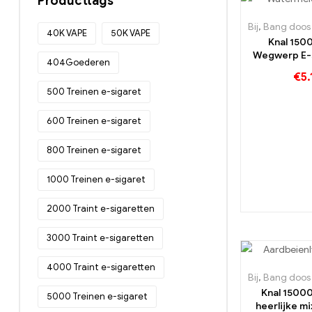
Producttags
Bij
,
Bang doos 150
40K VAPE
50K VAPE
Knal 1500
Wegwerp E-
404Goederen
zoethe
€
5.
watermeloe
500 Treinen e-sigaret
zich m
verfrisse
600 Treinen e-sigaret
800 Treinen e-sigaret
1000 Treinen e-sigaret
2000 Traint e-sigaretten
3000 Traint e-sigaretten
4000 Traint e-sigaretten
Bij
,
Bang doos 150
Knal 15000
5000 Treinen e-sigaret
heerlijke mi