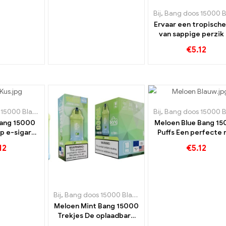
Bij
,
Bang doos 15000 Bladerd
Ervaar een tropische
van sappige perzik
zoete mango met 
€
5.12
Bang e-sigaret vo
eenmalig gebruik 1
Rookwolken
00 Bladerdeeg
,
Wegwerp e-sigaretten Zweden
Bij
,
,
Bang doos 15000 Bladerd
Wegwerp e-sigare
Bang 15000
Meloen Blue Bang 1
p e-sigaret
Puffs Een perfecte 
traktatie
van meloen en bos
12
€
5.12
ebbers van
zoet fruit
Bij
,
Bang doos 15000 Bladerdeeg
,
Wegwerp e-sigare
Meloen Mint Bang 15000
Trekjes De oplaadbare
wegwerp-e-sigaret