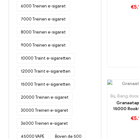
aardbeien 
6000 Treinen e-sigaret
€
5.
lyc
7000 Treinen e-sigaret
8000 Treinen e-sigaret
9000 Treinen e-sigaret
10000 Traint e-sigaretten
12000 Traint e-sigaretten
15000 Traint e-sigaretten
Bij
,
Bang doos 150
20000 Treinen e-sigaret
Granaatap
15000 Rookt 
30000 Treinen e-sigaret
fruitig a
€
5.
granaatap
36000 Treinen e-sigaret
vapers va
geni
45000 VAPE
Boven de 500