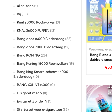
alien-serie
(1)
Bij
(55)
Knal 20000 Rookwolken
(3)
KNAL 36000 PUFFEN
(12)
Bang doos 15000 Bladerdeeg
(22)
Bang doos 9000 Bladerdeeg
(12)
Bang Blaze 
Bang KONING
(26)
dubbele sma
Bang Koning 15000 Rookwolken
(19)
uitzond
€
5.
Bang King Smart-scherm 15000
Bladerdeeg
(10)
BANG XXL NT15000
(0)
E-sigaret met N
(8)
E-sigaret Zonder N
(1)
Starterset voor e-sigaretten
(32)