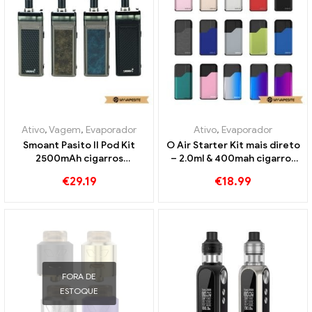
Ativo
,
Vagem
,
Evaporador
Ativo
,
Evaporador
Smoant Pasito II Pod Kit
O Air Starter Kit mais direto
2500mAh cigarros
– 2.0ml & 400mah cigarros
eletrônicos atacado丨
eletrônicos no atacado丨
€
29.19
€
18.99
Personalizado
Personalizado
FORA DE
ESTOQUE