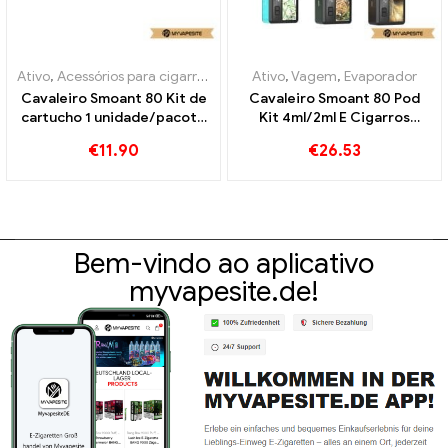
Ativo
,
Acessórios para cigarros eletrônicos
Ativo
,
,
Vagem
Evaporador
,
Evaporador
Cavaleiro Smoant 80 Kit de
Cavaleiro Smoant 80 Pod
cartucho 1 unidade/pacote
Kit 4ml/2ml E Cigarros
de cigarros eletrônicos
Atacado丨Personalizado
€
11.90
€
26.53
atacado丨Personalizado
Bem-vindo ao aplicativo
myvapesite.de!