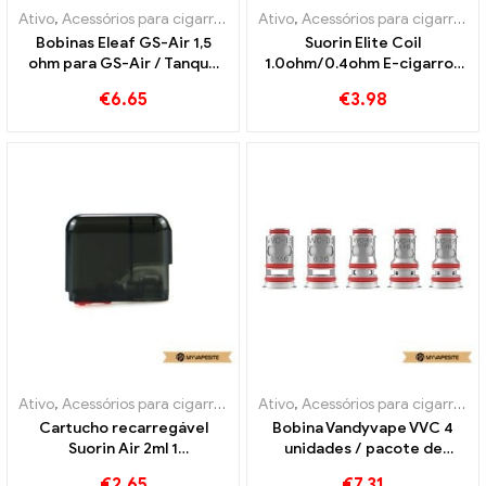
Ativo
,
Acessórios para cigarros eletrônicos
Ativo
,
Acessórios para cigarros eletrônicos
Bobinas Eleaf GS-Air 1,5
Suorin Elite Coil
ohm para GS-Air / Tanque
1.0ohm/0.4ohm E-cigarros
GS / GS Ar 2
atacado丨Personalizado
€
6.65
€
3.98
Atomizador(5peças)
Atacado de cigarros
eletrônicos丨Personalizado
Ativo
,
Acessórios para cigarros eletrônicos
Ativo
,
Acessórios para cigarros eletrônicos
,
Evaporador
Cartucho recarregável
Bobina Vandyvape VVC 4
Suorin Air 2ml 1
unidades / pacote de
unidades/pacote cigarros
cigarros eletrônicos
€
2.65
€
7.31