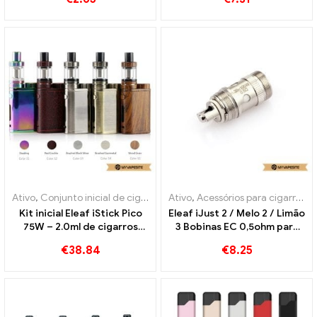
eletrônicos atacado丨
atacado丨Personalizado
Personalizado
Ativo
,
Conjunto inicial de cigarro eletrônico
Ativo
,
Acessórios para cigarros eletrônicos
Kit inicial Eleaf iStick Pico
Eleaf iJust 2 / Melo 2 / Limão
75W – 2.0ml de cigarros
3 Bobinas EC 0,5ohm para
eletrônicos no atacado丨
30-100W (5Santo.) Atacado
€
38.84
€
8.25
Personalizado
de cigarros eletrônicos丨
Personalizado