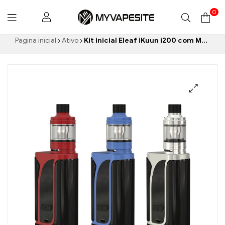
0
Myvapesite.de
Pagina inicial
Ativo
Kit inicial Eleaf iKuun i200 com Melo 4 Atomizador D25 – 4.5ml&4600mah cigarros eletrônicos no atacado丨Personalizado