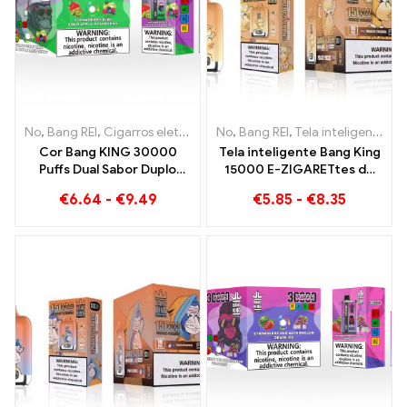
No
,
Bang REI
,
Cigarros eletrônicos descartáveis ​​Lituânia
No
,
Bang REI
,
Tela inteligente Bang King 15000 Sopro
,
Cigarros 
Cor Bang KING 30000
Tela inteligente Bang King
Puffs Dual Sabor Duplo
15000 E-ZIGARETtes de
prazer com Morango Kiwi
acabamento de
€
6.64
-
€
9.49
€
5.85
-
€
8.35
e Sour Apple Framboesa
congelamento de pêssego