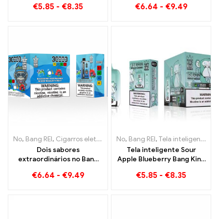
€
5.85
-
€
8.35
€
6.64
-
€
9.49
perfeitamente equilibrada
Blueberry 30000 Puffs
de melancia e hortelã
cigarro eletrônico
descartável
No
,
Bang REI
,
Cigarros eletrônicos descartáveis ​​Lituânia
No
,
Bang REI
,
Tela inteligente Bang King 15000 Sopro
,
Cigarros 
Dois sabores
Tela inteligente Sour
extraordinários no Bang
Apple Blueberry Bang King
KING Color 30000 Puffs E-
15000 Puff Uma
€
6.64
-
€
9.49
€
5.85
-
€
8.35
Zigarette Mirtilo
experiência vaping
Framboesa Misto e Frutas
incomparável cheia de
Mofadas
sabores frescos