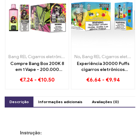
Bang REI
,
Cigarros eletrônicos descartáveis
No
,
Bang REI
,
Cigarros eletrônicos d
,
Cigarros eletrônicos descartáveis ​​Lituânia
Compre Bang Box 200K 8
Experiência 30000 Puffs
em 1 Vape - 200.000
cigarros eletrônicos
Sopros e 10 Sabores
descartáveis ​​puro prazer
€
7.24
-
€
10.50
€
6.64
-
€
9.94
Blueberry Ice encontra
morango Banana na cor
Bang KING
Descrição
Informações adicionais
Avaliações (0)
Instrução: