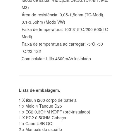
Modo de saída: Vw/tc(Em,De,SS,TCR-M1, M2,
M3)
Área de resistência: 0,05-1,5ohm (TC-Modi),
0,1-3,5ohm (Modo VW)
Faixa de temperatura: 100-315℃/200-600(TC-
Modi)
Faixa de temperatura ao carregar: -5℃ -50
℃/23-122
Com celular: Lítio 4600mAh instalado
Lista de embalagem:
1 X ikuun i200 corpo de bateria
1 x Melo 4 Tanque D25
1 x EC2 0,3OHM KOPF (pré-instalado)
1 X EC2 0,5OHM Cabeça
1 x Cabo USB QC
2 x Manuais do usuário