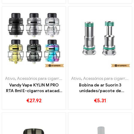
Ativo
,
Acessórios para cigarros eletrônicos
Ativo
,
Acessórios para cigarros eletrônicos
Vandy Vape KYLIN M PRO
Bobina de ar Suorin 3
RTA 8ml E-cigarros atacado
unidades/pacote de
丨Personalizado
cigarros eletrônicos
€
27.92
€
5.31
atacado丨Personalizado