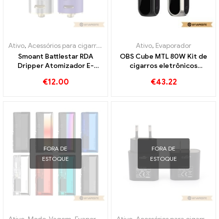
Ativo
,
Acessórios para cigarros eletrônicos
Ativo
,
Evaporador
,
Evaporador
Smoant Battlestar RDA
OBS Cube MTL 80W Kit de
Dripper Atomizador E-
cigarros eletrônicos
cigarro atacado丨
atacado丨Personalizado
€
12.00
€
43.22
Personalizado
FORA DE
FORA DE
ESTOQUE
ESTOQUE