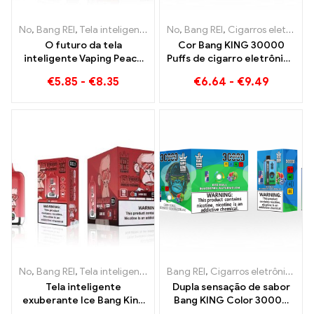
No
,
Bang REI
,
Tela inteligente Bang King 15000 Sopro
No
,
Bang REI
,
Cigarros eletrônicos descartáveis ​​Lituânia
,
Cigarros ele
O futuro da tela
Cor Bang KING 30000
inteligente Vaping Peach
Puffs de cigarro eletrônico
Blueraz Bang King 15000
descartável A mistura
€
5.85
-
€
8.35
€
6.64
-
€
9.49
Sopro
perfeita de doce melancia
de morango e refrescante
gelo de uva
No
,
Bang REI
,
Tela inteligente Bang King 15000 Sopro
Bang REI
,
Cigarros eletrônicos descartáveis
,
Cigarros ele
Tela inteligente
Dupla sensação de sabor
exuberante Ice Bang King
Bang KING Color 30000
15000 Puffs Uma mistura
Puffs Red Bull e Melancia