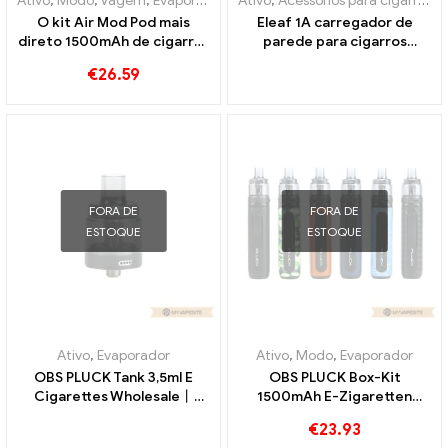
Ativo
,
Modo
,
Vagem
,
Evaporador
Ativo
,
Acessórios para cigarros eletrônicos
O kit Air Mod Pod mais
Eleaf 1A carregador de
direto 1500mAh de cigarros
parede para cigarros
eletrônicos no atacado丨
eletrônicos atacado丨
€
26.59
Personalizado
Personalizado
FORA DE
FORA DE
ESTOQUE
ESTOQUE
Ativo
,
Evaporador
Ativo
,
Modo
,
Evaporador
OBS PLUCK Tank 3,5ml E
OBS PLUCK Box-Kit
Cigarettes Wholesale丨
1500mAh E-Zigaretten
Personalizado
Großhandel丨Personalizado
€
23.93