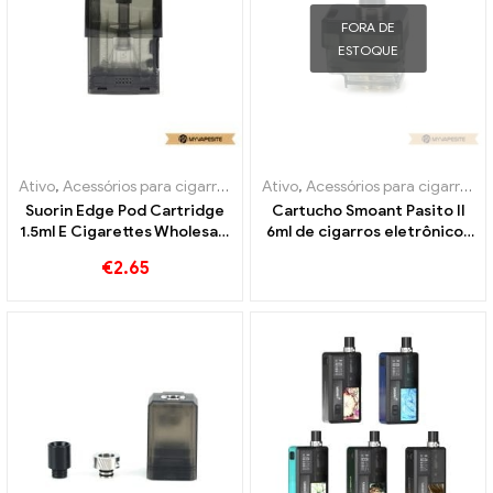
FORA DE
ESTOQUE
Ativo
,
Acessórios para cigarros eletrônicos
Ativo
,
Acessórios para cigarros eletrônicos
,
Evaporador
Suorin Edge Pod Cartridge
Cartucho Smoant Pasito II
1.5ml E Cigarettes Wholesale
6ml de cigarros eletrônicos
丨Personalizado
no atacado丨Personalizado
€
2.65