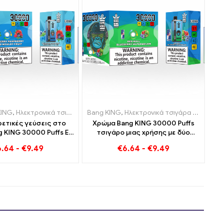
 Λιθουανία
ρήσης Λουξεμβούργο
KING
,
Ηλεκτρονικά τσιγάρα μιας χρήσης Λιθουανία
,
,
Ηλεκτρονικά τσιγάρα μιας χρήσης Λουξεμβούργο
Ηλεκτρονικά τσιγάρα μιας χρήσης Λουξεμβούργο
,
Ηλεκτρονικά τσιγάρα μιας χρήσης Ολλανδία
Bang KING
,
Ηλεκτρονικά τσιγάρα μιας χρήσης Λιθουανία
,
Ηλεκτρονικά τσιγ
,
,
Ηλεκτρο
Ηλεκτρο
,
Ηλ
ρετικές γεύσεις στο
Χρώμα Bang KING 30000 Puffs
 KING 30000 Puffs E-
τσιγάρο μιας χρήσης με δύο
 Blueberry Raspberry
γεύσεις Red Bull Energy
6.64
-
€
9.49
€
6.64
-
€
9.49
 und Moldy Fruit
Watermelon Bubble Gum Sweet