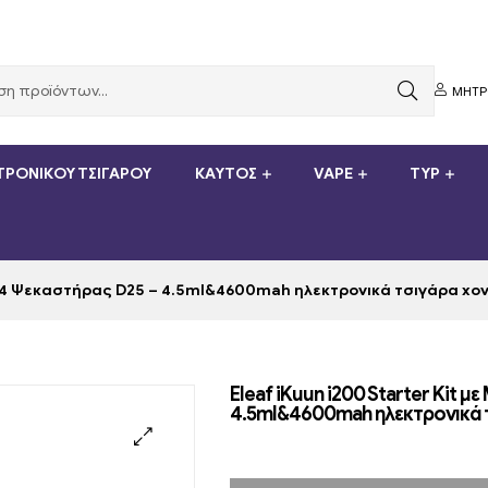
ΜΗΤ
ΤΡΟΝΙΚΟΎ ΤΣΙΓΆΡΟΥ
ΚΑΥΤΌΣ
VAPE
TYP
elo 4 Ψεκαστήρας D25 – 4.5ml&4600mah ηλεκτρονικά τσιγάρα 
Eleaf iKuun i200 Starter Kit μ
4.5ml&4600mah ηλεκτρονικά