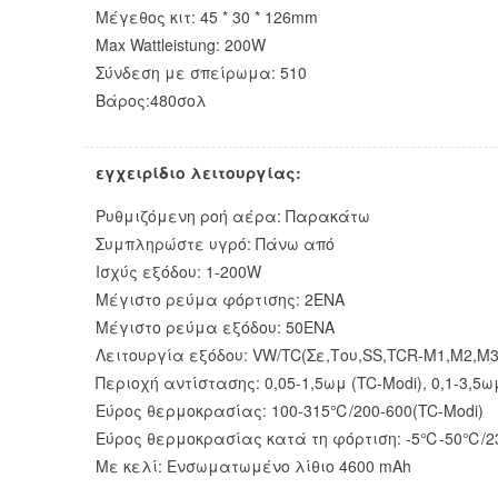
Μέγεθος κιτ: 45 * 30 * 126mm
Max Wattleistung: 200W
Σύνδεση με σπείρωμα: 510
Βάρος:480σολ
εγχειρίδιο λειτουργίας:
Ρυθμιζόμενη ροή αέρα: Παρακάτω
Συμπληρώστε υγρό: Πάνω από
Ισχύς εξόδου: 1-200W
Μέγιστο ρεύμα φόρτισης: 2ΕΝΑ
Μέγιστο ρεύμα εξόδου: 50ΕΝΑ
Λειτουργία εξόδου:
VW/TC
(Σε,Του,SS,TCR-M1,M2,M3
Περιοχή αντίστασης: 0,05-1,5ωμ (TC-Modi), 0,1-3,5
Εύρος θερμοκρασίας: 100-315℃/200-600(TC-Modi)
Εύρος θερμοκρασίας κατά τη φόρτιση: -5℃-50℃/2
Με κελί:
Ενσωματωμένο λίθιο 4600 mAh