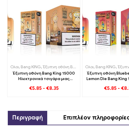
Ολοι
,
Bang KING
,
Έξυπνη οθόνη Bang King 15000 Φούσκα
Ολοι
,
Bang KING
,
,
Έξυπνη οθόνη 
Ηλεκ
Έξυπνη οθόνη Bang King 15000
Έξυπνη οθόνη Bluebe
Ηλεκτρονικά τσιγάρα μιας
Lemon Die Bang King 
χρήσης Puff Peach Freeze
Μια επισκόπηση
€
5.85
-
€
8.35
€
5.85
-
€
8.
καινοτόμου ηλεκτ
τσιγάρου μιας 
Περιγραφή
Επιπλέον πληροφορίε