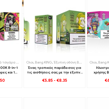
άρα μιας χρήσης
Ηλεκτρονικά τσιγάρα μιας χρήσης Λουξεμβούργο
Ολοι
,
Bang KING
,
Ηλεκτρονικά τσιγάρα μιας χρήσης Βέλγιο
,
Έξυπνη οθόνη Bang King 15000 Φούσκα
,
Ηλεκτρονικά τσιγά
Ολοι
,
Bang 
,
Ηλε
00K 8-in-1
Ένας τροπικός παράδεισος για
Ηλεκτρο
ρες και 10
τις αισθήσεις σας με την έξυπνη
χρήσης B
οθόνη Tropical Fruit Bang King
Flavor 
.50
€
5.85
-
€
8.35
€
15000 Φούσκα
γεύση με 
Ακτινίδιο