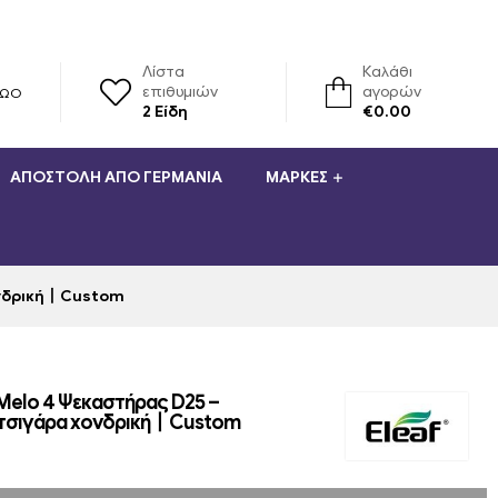
Λίστα
Καλάθι
επιθυμιών
αγορών
ΡΏΟ
2
Είδη
€
0.00
ΑΠΟΣΤΟΛΉ ΑΠΌ ΓΕΡΜΑΝΊΑ
ΜΆΡΚΕΣ
χονδρική丨Custom
ε Melo 4 Ψεκαστήρας D25 –
 τσιγάρα χονδρική丨Custom