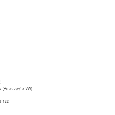
)
ωμ (Λειτουργία VW)
3-122