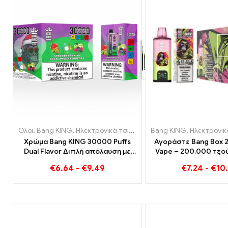
Ολοι
,
Bang KING
,
Ηλεκτρονικά τσιγάρα μιας χρήσης Λιθουανία
Bang KING
,
Ηλεκτρονικά τσιγ
,
Χρώμα Bang KING 30000 Puffs
Αγοράστε Bang Box 2
Dual Flavor Διπλή απόλαυση με
Vape – 200.000 τζού
Φράουλα Ακτινίδιο και ξινόμηλο
Γεύσεις
€
6.64
-
€
9.49
€
7.24
-
€
10
βατόμουρο