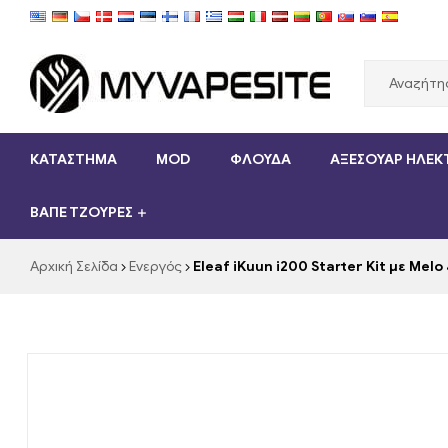
Myvapesite.de
ΚΑΤΑΣΤΗΜΑ
MOD
ΦΛΟΎΔΑ
ΑΞΕΣΟΥΆΡ ΗΛΕΚ
Παραγγείλετε
e-
ΒΑΠΈ ΤΖΟΎΡΕΣ
cigarettes
φθηνά
online
Αρχική Σελίδα
Ενεργός
Eleaf iKuun i200 Starter Kit με M
στο
myvapesite.de