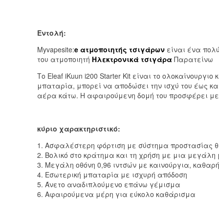
Εντολή:
Myvapesite:
e ατμοποιητής τσιγάρων
είναι ένα πολύ
του ατμοποιητή
Ηλεκτρονικά τσιγάρα
Παρατείνω
Το Eleaf iKuun i200 Starter Kit είναι το ολοκαίνουργιο κ
μπαταρία
,
μπορεί να αποδώσει την ισχύ του έως κα
αέρα κάτω
.
Η αφαιρούμενη δομή του προσφέρει με
κύριο χαρακτηριστικό:
1.
Ασφαλέστερη φόρτιση με σύστημα προστασίας 
2.
Βολικό στο κράτημα και τη χρήση με μια μεγάλ
3.
Μεγάλη οθόνη 0,96 ιντσών με καινούργια
,
καθαρή
4.
Εσωτερική μπαταρία με ισχυρή απόδοση
5. Άνετο αναδιπλούμενο επάνω γέμισμα
6. Αφαιρούμενα μέρη για εύκολο καθάρισμα