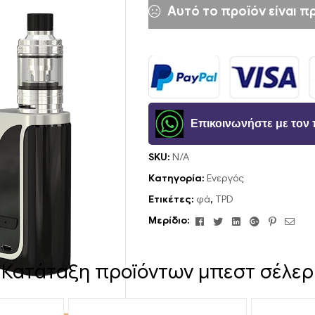
Αυτό το προϊόν είναι πρ
Επικοινωνήστε με το
SKU:
N/A
Κατηγορία:
Ενεργός
Ετικέτες:
φά
,
TPD
Facebook
Κελάδημα
Linkedin
Google+
Pinteres
ΗΛΕ
Μερίδιο:
ΔΙΕ
Κατάταξη προϊόντων μπεστ σέλερ