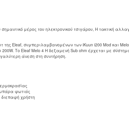
 σημαντικό μέρος του ηλεκτρονικού τσιγάρου, Η τακτική αλλαγ
ιτ της Eleaf
,
συμπεριλαμβανομένων των iKuun i200 Mod και Melo
ι 200W
.
Το Eleaf Melo
4
Η δεξαμενή Sub ohm έρχεται με σύστημ
γαλύτερη άνεση στη συντήρηση
.
θερμοκρασίας
η μπάρα φωτιάς
 διεπαφή χρήστη