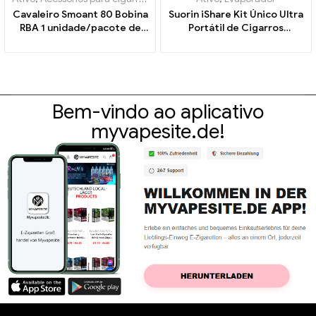
Cavaleiro Smoant 80 Bobina
Suorin iShare Kit Único Ultra
RBA 1 unidade/pacote de
Portátil de Cigarros
cigarros eletrônicos
Eletrônicos Atacado丨
atacado丨Personalizado
Personalizado
Bem-vindo ao aplicativo
myvapesite.de!