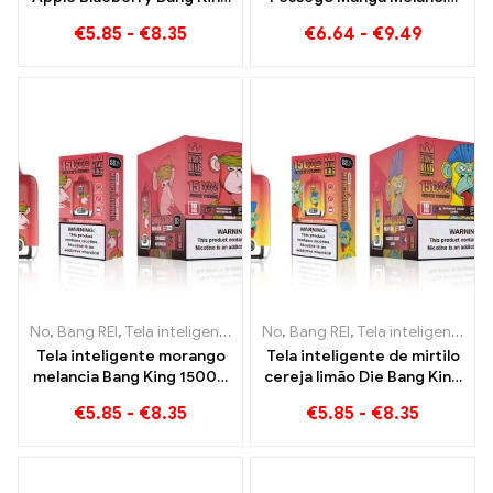
15000 Puff Uma
Bang KING cor 30000
€
5.85
-
€
8.35
€
6.64
-
€
9.49
experiência vaping
Puffs E-CIGARROS
incomparável cheia de
DESCARTÁVEIS Dispositivo
sabores frescos
descartável de sabor
duplo A combinação
perfeita
No
,
Bang REI
,
Tela inteligente Bang King 15000 Sopro
No
,
Bang REI
,
Tela inteligente Bang King 15000 Sopro
,
Cigarros ele
Tela inteligente morango
Tela inteligente de mirtilo
melancia Bang King 15000
cereja limão Die Bang King
Puff Desfrute do prazer
15000 Puffs Uma visão
€
5.85
-
€
8.35
€
5.85
-
€
8.35
relaxante das frutas
geral de um cigarro
eletrônico descartável
inovador