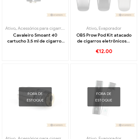
Ativo
,
Acessórios para cigarros eletrônicos
Ativo
,
Evaporador
,
Evaporador
Cavaleiro Smoant 40
OBS Prow Pod Kit atacado
cartucho 3,5 ml de cigarros
de cigarros eletrônicos丨
eletrônicos no atacado丨
Personalizado
€
12.00
Personalizado
FORA DE
FORA DE
ESTOQUE
ESTOQUE
Ativo
,
Acessórios para cigarros eletrônicos
Ativo
,
Evaporador
,
Evaporador