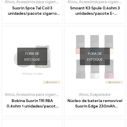
Ativo
,
Acessórios para cigarros eletrônicos
Ativo
,
Acessórios para cigarros eletrônicos
,
Evaporador
Suorin Spce Tal Coil 3
Smoant K3 Spule 0,6ohm 3
unidades/pacote cigarro
unidades/pacote E-
eletrônico atacado丨
Zigaretten Großhandel丨
Personalizado
Personalizado
FORA DE
FORA DE
ESTOQUE
ESTOQUE
Ativo
,
Acessórios para cigarros eletrônicos
Ativo
,
Evaporador
,
Evaporador
Bobina Suorin TRI RBA
Núcleo de bateria removível
0,4ohm 1 unidades/pacote
Suorin Edge 230mAh
cigarros eletrônicos
cigarros eletrônicos
atacado丨Personalizado
atacado丨Personalizado