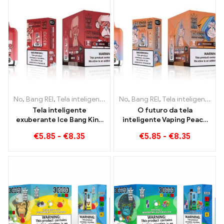
No
,
Bang REI
,
Tela inteligente Bang King 15000 Sopro
No
,
Bang REI
,
Tela inteligente Bang King 15000 Sopro
,
Cigarros ele
Tela inteligente
O futuro da tela
exuberante Ice Bang King
inteligente Vaping Peach
15000 Puffs Uma mistura
Blueraz Bang King 15000
€
5.85
-
€
8.35
€
5.85
-
€
8.35
perfeitamente equilibrada
Sopro
de melancia e hortelã