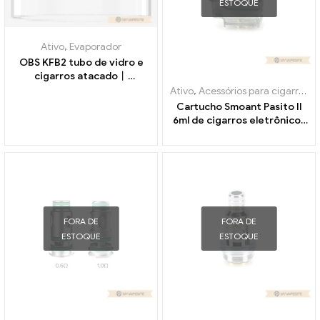
ESTOQUE
Ativo
,
Evaporador
OBS KFB2 tubo de vidro e
cigarros atacado丨
Personalizado
Ativo
,
Acessórios para cigarros eletrônicos
Cartucho Smoant Pasito II
6ml de cigarros eletrônicos
no atacado丨Personalizado
FORA DE
FORA DE
ESTOQUE
ESTOQUE