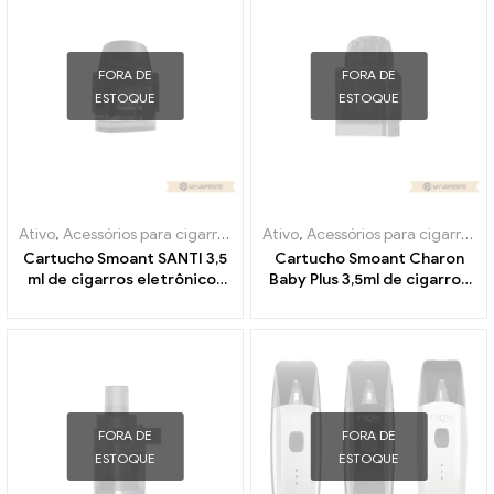
FORA DE
FORA DE
ESTOQUE
ESTOQUE
Ativo
,
Acessórios para cigarros eletrônicos
Ativo
,
Acessórios para cigarros eletrônicos
,
Evaporador
Cartucho Smoant SANTI 3,5
Cartucho Smoant Charon
ml de cigarros eletrônicos
Baby Plus 3,5ml de cigarros
no atacado丨Personalizado
eletrônicos atacado丨
Personalizado
FORA DE
FORA DE
ESTOQUE
ESTOQUE