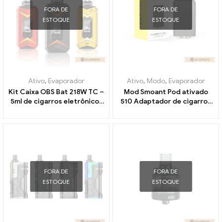
FORA DE
FORA DE
ESTOQUE
ESTOQUE
Ativo
,
Evaporador
Ativo
,
Modo
,
Evaporador
Kit Caixa OBS Bat 218W TC –
Mod Smoant Pod ativado
5ml de cigarros eletrônicos
510 Adaptador de cigarros
no atacado丨Personalizado
eletrônicos no atacado丨
Personalizado
FORA DE
FORA DE
ESTOQUE
ESTOQUE