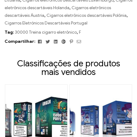
Lituânia
,
Cigarros eletrônicos descartáveis ​​Luxemburgo
,
Cigarros
eletrônicos descartáveis ​​Holanda
,
Cigarros eletrônicos
descartáveis ​​Áustria
,
Cigarros eletrônicos descartáveis ​​Polônia
,
Cigarros Eletrónicos Descartáveis ​​Portugal
Tag:
30000 Treina cigarro eletrônico
,
F
Facebook
Twitter
Linkedin
Google+
Pinterest
E-
Compartilhar:
mail
Classificações de produtos
mais vendidos