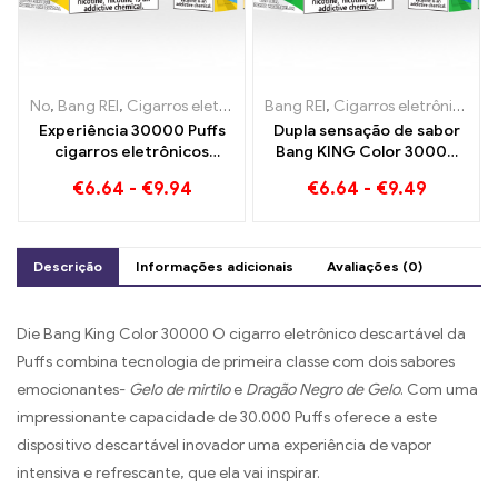
No
,
Bang REI
,
Cigarros eletrônicos descartáveis ​​Lituânia
Bang REI
,
Cigarros eletrônicos descartáveis
,
Cigarros 
Experiência 30000 Puffs
Dupla sensação de sabor
cigarros eletrônicos
Bang KING Color 30000
descartáveis ​​puro prazer
Puffs Red Bull e Melancia
€
6.64
-
€
9.94
€
6.64
-
€
9.49
Blueberry Ice encontra
Blueberry 30000 Puffs
morango Banana na cor
cigarro eletrônico
Bang KING
descartável
Descrição
Informações adicionais
Avaliações (0)
Die Bang King Color 30000 O cigarro eletrônico descartável da
Puffs combina tecnologia de primeira classe com dois sabores
emocionantes-
Gelo de mirtilo
e
Dragão Negro de Gelo
. Com uma
impressionante capacidade de 30.000 Puffs oferece a este
dispositivo descartável inovador uma experiência de vapor
intensiva e refrescante, que ela vai inspirar.