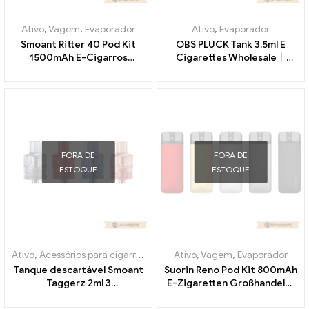
Ativo
,
Vagem
,
Evaporador
Ativo
,
Evaporador
Smoant Ritter 40 Pod Kit
OBS PLUCK Tank 3,5ml E
1500mAh E-Cigarros
Cigarettes Wholesale丨
Atacado丨Personalizado
Personalizado
FORA DE
FORA DE
ESTOQUE
ESTOQUE
Ativo
,
Acessórios para cigarros eletrônicos
Ativo
,
,
Vagem
Evaporador
,
Evaporador
Tanque descartável Smoant
Suorin Reno Pod Kit 800mAh
Taggerz 2ml 3
E-Zigaretten Großhandel丨
unidades/pacote cigarros
Personalizado