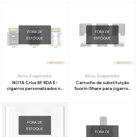
eletrônicos atacado丨
Personalizado
FORA DE
FORA DE
ESTOQUE
ESTOQUE
Ativo
,
Evaporador
Ativo
,
Evaporador
NOTA Crius BF RDA E-
Cartucho de substituição
cigarros personalizados no
Suorin iShare para cigarros
atacado
eletrônicos iShare atacado
丨Personalizado
FORA DE
ESTOQUE
FORA DE