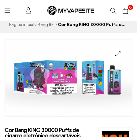
0
Myvapesite.de
Pagina inicial
Bang REI
Cor Bang KING 30000 Puffs de cigarro eletrônico descartáveis ​​Prazer de alta qualidade com os sabores Blueberry Ice e Black Dragon Ice
Cor Bang KING 30000 Puffs de
cigarro eletrônico descartáveis ​​