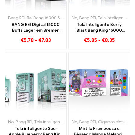
Bang REI
,
Rei Bang 15000 Sopros
,
No
Cigarro eletrônico descartável 
,
Bang REI
,
Tela inteligente Bang King 15000 Sopro
BANG REI Digital 15000
Tela inteligente Berry
Buffs Lager em Bremen
Blast Bang King 15000
15000 Prazer sem trem
Puffs cigarro eletrônico
€
5.78
-
€
7.83
€
5.85
-
€
8.35
descartável de nova
geração
No
,
Bang REI
,
Tela inteligente Bang King 15000 Sopro
No
,
Bang REI
,
Cigarros eletrônicos descartáveis ​​Lituânia
,
Cigarros ele
Tela inteligente Sour
Mirtilo Framboesa e
Apple Blueberry Bang King
Pêssego Manga Melancia