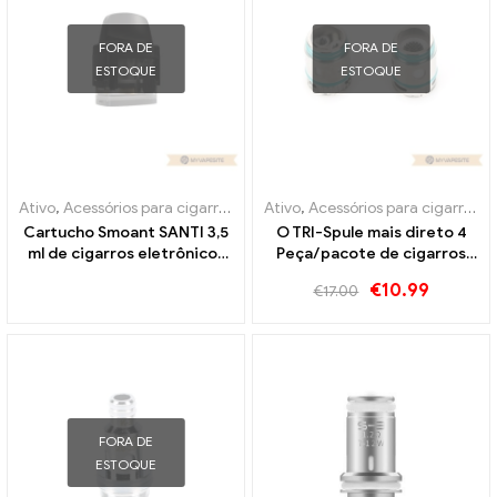
FORA DE
FORA DE
ESTOQUE
ESTOQUE
Ativo
,
Acessórios para cigarros eletrônicos
Ativo
,
Acessórios para cigarros eletrônicos
,
Evaporador
Cartucho Smoant SANTI 3,5
O TRI-Spule mais direto 4
ml de cigarros eletrônicos
Peça/pacote de cigarros
no atacado丨Personalizado
eletrônicos no atacado丨
€
10.99
€
17.00
Personalizado
FORA DE
ESTOQUE