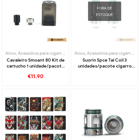
FORA DE
ESTOQUE
Ativo
,
Acessórios para cigarros eletrônicos
Ativo
,
Acessórios para cigarros eletrônicos
,
Evaporador
Cavaleiro Smoant 80 Kit de
Suorin Spce Tal Coil 3
cartucho 1 unidade/pacote
unidades/pacote cigarro
de cigarros eletrônicos
eletrônico atacado丨
€
11.90
atacado丨Personalizado
Personalizado