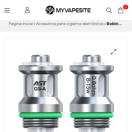
0
Myvapesite.de
Pagina inicial
Acessórios para cigarros eletrônicos
Bobina Eleaf GS-A 0,8ohm 5 unidades/pacote cigarros eletrônicos atacado丨Personalizado