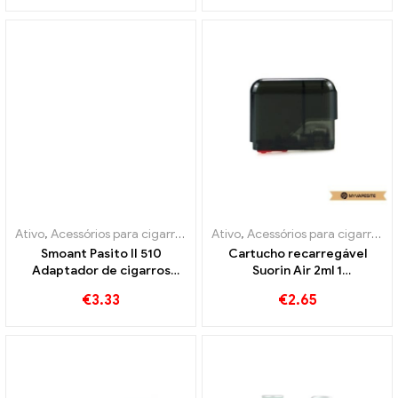
eletrônicos atacado丨
Personalizado
Ativo
,
Acessórios para cigarros eletrônicos
Ativo
,
Acessórios para cigarros eletrônicos
,
Evaporador
Smoant Pasito II 510
Cartucho recarregável
Adaptador de cigarros
Suorin Air 2ml 1
eletrônicos no atacado丨
unidades/pacote cigarros
€
3.33
€
2.65
Personalizado
eletrônicos atacado丨
Personalizado