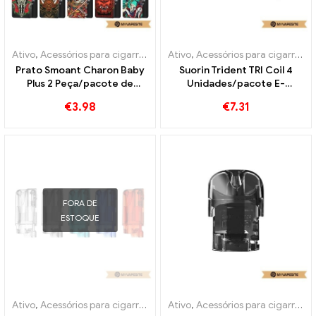
Ativo
,
Acessórios para cigarros eletrônicos
Ativo
,
Acessórios para cigarros eletrônicos
,
Evaporador
Prato Smoant Charon Baby
Suorin Trident TRI Coil 4
Plus 2 Peça/pacote de
Unidades/pacote E-
cigarros eletrônicos no
Cigarros Atacado丨
€
3.98
€
7.31
atacado丨Personalizado
Personalizado
FORA DE
ESTOQUE
Ativo
,
Acessórios para cigarros eletrônicos
Ativo
,
Acessórios para cigarros eletrônicos
,
Modo
,
Evaporador