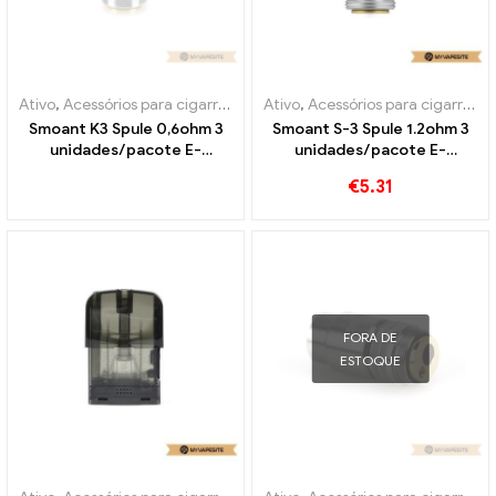
Ativo
,
Acessórios para cigarros eletrônicos
Ativo
,
Acessórios para cigarros eletrônicos
,
Evaporador
Smoant K3 Spule 0,6ohm 3
Smoant S-3 Spule 1.2ohm 3
unidades/pacote E-
unidades/pacote E-
Zigaretten Großhandel丨
Zigaretten Großhandel丨
€
5.31
Personalizado
Personalizado
FORA DE
ESTOQUE