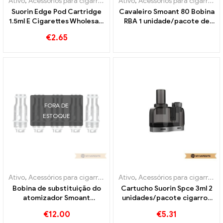
Ativo
,
Acessórios para cigarros eletrônicos
Ativo
,
Acessórios para cigarros eletrônicos
,
Evaporador
Suorin Edge Pod Cartridge
Cavaleiro Smoant 80 Bobina
1.5ml E Cigarettes Wholesale
RBA 1 unidade/pacote de
丨Personalizado
cigarros eletrônicos
€
2.65
atacado丨Personalizado
FORA DE
ESTOQUE
Ativo
,
Acessórios para cigarros eletrônicos
Ativo
,
Acessórios para cigarros eletrônicos
,
Evaporador
Bobina de substituição do
Cartucho Suorin Spce 3ml 2
atomizador Smoant
unidades/pacote cigarros
Campbel 0,2ohm 5
eletrônicos atacado丨
€
12.00
€
5.31
unidades/pacote cigarros
Personalizado