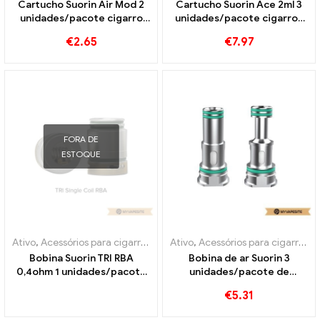
Cartucho Suorin Air Mod 2
Cartucho Suorin Ace 2ml 3
unidades/pacote cigarro
unidades/pacote cigarros
eletrônico atacado丨
eletrônicos atacado丨
€
2.65
€
7.97
Personalizado
Personalizado
FORA DE
ESTOQUE
Ativo
,
Acessórios para cigarros eletrônicos
Ativo
,
Acessórios para cigarros eletrônicos
,
Evaporador
Bobina Suorin TRI RBA
Bobina de ar Suorin 3
0,4ohm 1 unidades/pacote
unidades/pacote de
cigarros eletrônicos
cigarros eletrônicos
€
5.31
atacado丨Personalizado
atacado丨Personalizado