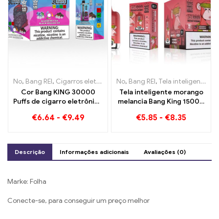
No
,
Bang REI
,
Cigarros eletrônicos descartáveis ​​Lituânia
No
,
Bang REI
,
Tela inteligente Bang King 15000 Sopro
,
Cigarros 
Cor Bang KING 30000
Tela inteligente morango
Puffs de cigarro eletrônico
melancia Bang King 15000
descartáveis ​​Prazer de
Puff Desfrute do prazer
€
6.64
-
€
9.49
€
5.85
-
€
8.35
alta qualidade com os
relaxante das frutas
sabores Blueberry Ice e
Black Dragon Ice
Descrição
Informações adicionais
Avaliações (0)
Marke: Folha
Conecte-se, para conseguir um preço melhor