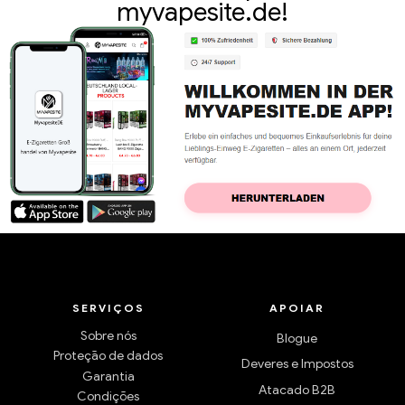
myvapesite.de!
SERVIÇOS
APOIAR
Sobre nós
Blogue
Proteção de dados
Deveres e Impostos
Garantia
Atacado B2B
Condições