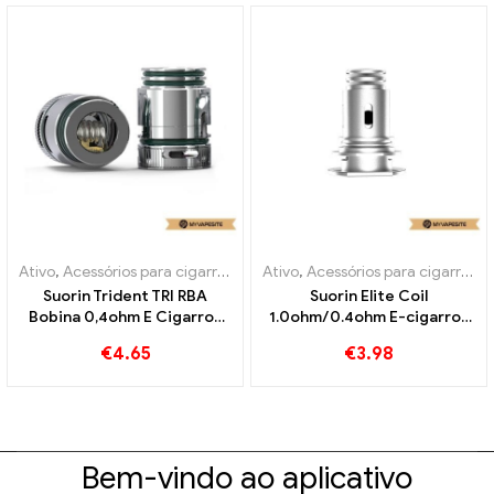
Ativo
,
Acessórios para cigarros eletrônicos
Ativo
,
Acessórios para cigarros eletrônicos
,
Evaporador
Suorin Trident TRI RBA
Suorin Elite Coil
Bobina 0,4ohm E Cigarros
1.0ohm/0.4ohm E-cigarros
Atacado丨Personalizado
atacado丨Personalizado
€
4.65
€
3.98
Bem-vindo ao aplicativo