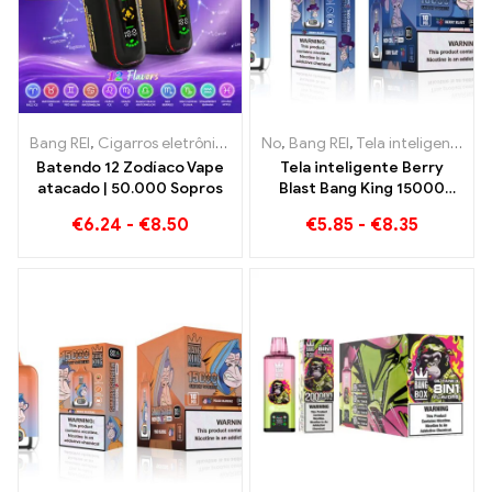
Bang REI
,
Cigarros eletrônicos descartáveis
No
,
Bang REI
,
Cigarros eletrônicos d
,
Tela inteligente Bang King 15000 Sopro
Batendo 12 Zodíaco Vape
Tela inteligente Berry
atacado | 50.000 Sopros
Blast Bang King 15000
Puffs cigarro eletrônico
€
6.24
-
€
8.50
€
5.85
-
€
8.35
descartável de nova
geração