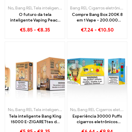
No
,
Bang REI
,
Tela inteligente Bang King 15000 Sopro
Bang REI
,
Cigarros eletrônicos descartáveis
,
Cigarros ele
O futuro da tela
Compre Bang Box 200K 8
inteligente Vaping Peach
em 1 Vape - 200.000
Blueraz Bang King 15000
Sopros e 10 Sabores
€
5.85
-
€
8.35
€
7.24
-
€
10.50
Sopro
No
,
Bang REI
,
Tela inteligente Bang King 15000 Sopro
No
,
Bang REI
,
Cigarros eletrônicos descartáveis ​​Lituânia
,
Cigarros ele
Tela inteligente Bang King
Experiência 30000 Puffs
15000 E-ZIGARETtes de
cigarros eletrônicos
acabamento de
descartáveis ​​puro prazer
€
5.85
-
€
8.35
€
6.64
-
€
9.94