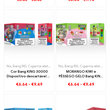
congelamento de pêssego
Blueberry Ice encontra
morango Banana na cor
Bang KING
No
,
Bang REI
,
Cigarros eletrônicos descartáveis ​​Lituânia
No
,
Bang REI
,
Cigarros eletrônicos descartáveis ​​Lituânia
,
Cigarros 
Cor Bang KING 30000
MORANGO KIWI e
Dispositivo descartável de
PÊSSEGO GELO Bang KING
sabor duplo Puffs A
Color 30000 Cigarro
€
6.64
-
€
9.49
€
6.64
-
€
9.49
combinação perfeita de
eletrônico descartável
mirtilo, framboesa e
Puffs - sabor duplo para
pêssego, manga, melancia
uma experiência vaping
única