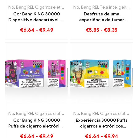
No
,
Bang REI
,
Cigarros eletrônicos descartáveis ​​Lituânia
No
,
Bang REI
,
Tela inteligente Bang King 15000 Sopro
,
Cigarros 
Cor Bang KING 30000
Desfrute de uma
Dispositivo descartável de
experiência de fumar
sabor duplo Puffs A
frutada incomparável com
€
6.64
-
€
9.49
€
5.85
-
€
8.35
combinação perfeita de
Grape Jelly Bang King
mirtilo, framboesa e
Smart Screen 15000 Sopro
pêssego, manga, melancia
No
,
Bang REI
,
Cigarros eletrônicos descartáveis ​​Lituânia
No
,
Bang REI
,
Cigarros eletrônicos descartáveis ​​Lituânia
,
Cigarros 
Cor Bang KING 30000
Experiência 30000 Puffs
Puffs de cigarro eletrônico
cigarros eletrônicos
descartável A mistura
descartáveis ​​puro prazer
€
6.64
-
€
9.49
€
6.64
-
€
9.94
perfeita de doce melancia
Blueberry Ice encontra