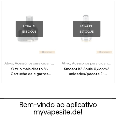
FORA DE
FORA DE
ESTOQUE
ESTOQUE
Ativo
,
Acessórios para cigarros eletrônicos
Ativo
,
Acessórios para cigarros eletrônicos
,
Evaporador
O trio mais direto 85
Smoant K3 Spule 0,6ohm 3
Cartucho de cigarros
unidades/pacote E-
eletrônicos de 5ml no
Zigaretten Großhandel丨
atacado丨Personalizado
Personalizado
Bem-vindo ao aplicativo
myvapesite.de!