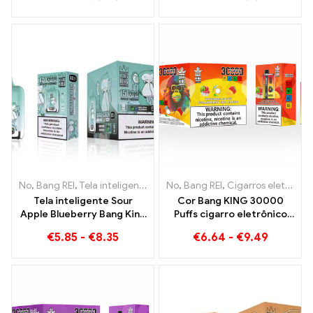
de morango e refrescante
morango Banana na cor
gelo de uva
Bang KING
No
,
Bang REI
,
Tela inteligente Bang King 15000 Sopro
No
,
Bang REI
,
Cigarros eletrônicos descartáveis ​​Lituânia
,
Cigarros ele
Tela inteligente Sour
Cor Bang KING 30000
Apple Blueberry Bang King
Puffs cigarro eletrônico
15000 Puff Uma
descartável. A combinação
€
5.85
-
€
8.35
€
6.64
-
€
9.49
experiência vaping
perfeita de sorvete de
incomparável cheia de
melancia fresco e manga
sabores frescos
de morango tropical