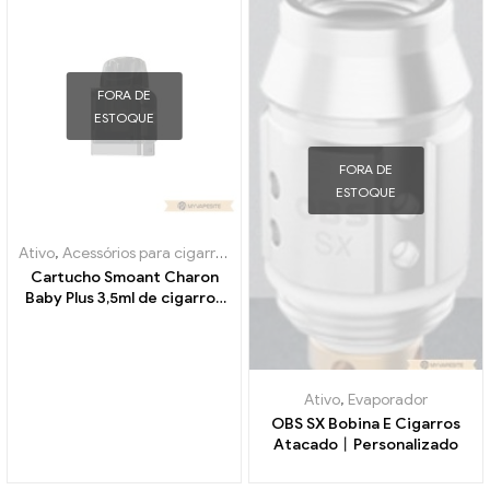
Personalizado
FORA DE
ESTOQUE
FORA DE
ESTOQUE
Ativo
,
Acessórios para cigarros eletrônicos
,
Evaporador
Cartucho Smoant Charon
Baby Plus 3,5ml de cigarros
eletrônicos atacado丨
Personalizado
Ativo
,
Evaporador
OBS SX Bobina E Cigarros
Atacado丨Personalizado