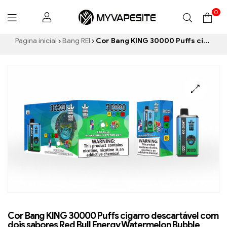
0
Myvapesite.de
Pagina inicial
Bang REI
Cor Bang KING 30000 Puffs cigarro descartável com dois sabores Red Bull Energy Watermelon Bubble Gum Sweet
Cor Bang KING 30000 Puffs cigarro descartável com
dois sabores Red Bull Energy Watermelon Bubble