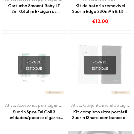
Cartucho Smoant Baby LF
Kit de bateria removível
2ml 0,6ohm E-cigarros
Suorin Edge 230mAh & 1.5ml
atacado丨Personalizado
de cigarros eletrônicos no
€
12.00
atacado丨Personalizado
FORA DE
FORA DE
ESTOQUE
ESTOQUE
Ativo
,
Acessórios para cigarros eletrônicos
Ativo
,
Conjunto inicial de cigarro eletrônico
,
Evaporador
Suorin Spce Tal Coil 3
Kit completo ultra portátil
unidades/pacote cigarro
Suorin iShare com banco de
eletrônico atacado丨
potência de cigarros
Personalizado
eletrônicos atacado丨