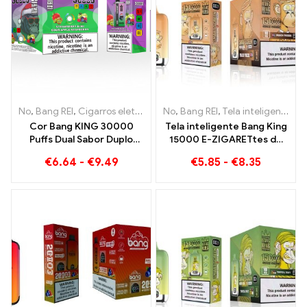
No
,
Bang REI
,
Cigarros eletrônicos descartáveis ​​Lituânia
No
,
Bang REI
,
Tela inteligente Bang King 15000 Sopro
,
Cigarros 
Cor Bang KING 30000
Tela inteligente Bang King
Puffs Dual Sabor Duplo
15000 E-ZIGARETtes de
prazer com Morango Kiwi
acabamento de
€
6.64
-
€
9.49
€
5.85
-
€
8.35
e Sour Apple Framboesa
congelamento de pêssego