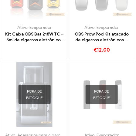
Ativo
,
Evaporador
Ativo
,
Evaporador
Kit Caixa OBS Bat 218W TC –
OBS Prow Pod Kit atacado
5ml de cigarros eletrônicos
de cigarros eletrônicos丨
no atacado丨Personalizado
Personalizado
€
12.00
FORA DE
FORA DE
ESTOQUE
ESTOQUE
Ativo
,
Acessórios para cigarros eletrônicos
Ativo
,
Evaporador
,
Evaporador