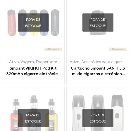
FORA DE
FORA DE
ESTOQUE
ESTOQUE
Ativo
,
Vagem
,
Evaporador
Ativo
,
Acessórios para cigarros eletrônicos
Smoant VIKII KIT Pod Kit
Cartucho Smoant SANTI 3,5
370mAh cigarro eletrônico
ml de cigarros eletrônicos
atacado丨Personalizado
no atacado丨Personalizado
FORA DE
FORA DE
ESTOQUE
ESTOQUE