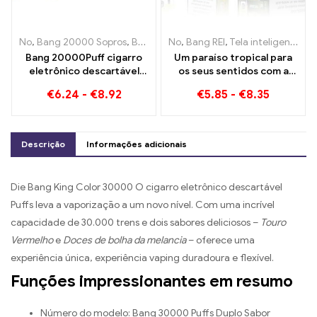
No
,
Bang 20000 Sopros
,
Bang REI
No
,
Cigarros eletrônicos descartáv
,
Bang REI
,
Tela inteligente Bang King 15000 Sopro
Bang 20000Puff cigarro
Um paraíso tropical para
eletrônico descartável
os seus sentidos com a
sabor melancia de mirtilo e
tela inteligente Tropical
€
6.24
-
€
8.92
€
5.85
-
€
8.35
malha dupla
Fruit Bang King 15000
Sopro
Descrição
Informações adicionais
Die Bang King Color 30000 O cigarro eletrônico descartável
Puffs leva a vaporização a um novo nível. Com uma incrível
capacidade de 30.000 trens e dois sabores deliciosos –
Touro
Vermelho
e
Doces de bolha da melancia
– oferece uma
experiência única, experiência vaping duradoura e flexível.
Funções impressionantes em resumo
Número do modelo: Bang 30000 Puffs Duplo Sabor