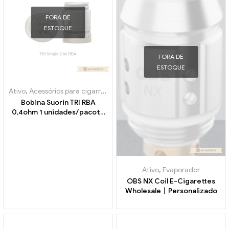
FORA DE
ESTOQUE
FORA DE
ESTOQUE
Ativo
,
Acessórios para cigarros eletrônicos
,
Evaporador
Bobina Suorin TRI RBA
0,4ohm 1 unidades/pacote
cigarros eletrônicos
atacado丨Personalizado
Ativo
,
Evaporador
OBS NX Coil E-Cigarettes
Wholesale丨Personalizado