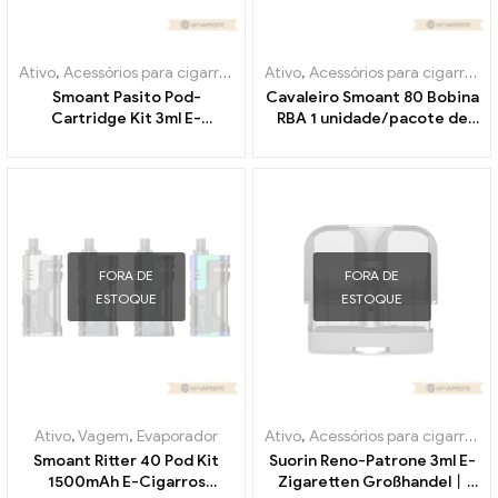
Ativo
,
Acessórios para cigarros eletrônicos
Ativo
,
Acessórios para cigarros eletrônicos
,
Evaporador
Smoant Pasito Pod-
Cavaleiro Smoant 80 Bobina
Cartridge Kit 3ml E-
RBA 1 unidade/pacote de
Cigarettes Wholesale丨
cigarros eletrônicos
Custom
atacado丨Personalizado
FORA DE
FORA DE
ESTOQUE
ESTOQUE
Ativo
,
Vagem
,
Evaporador
Ativo
,
Acessórios para cigarros eletrônicos
Smoant Ritter 40 Pod Kit
Suorin Reno-Patrone 3ml E-
1500mAh E-Cigarros
Zigaretten Großhandel丨