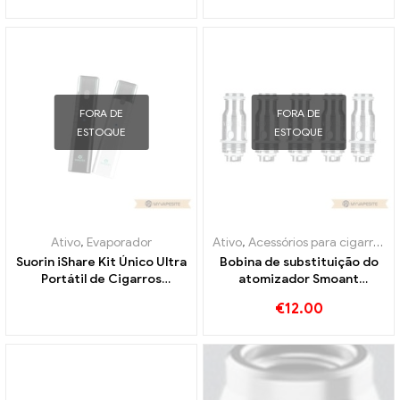
Atacado丨Personalizado
Personalizado
FORA DE
FORA DE
ESTOQUE
ESTOQUE
Ativo
,
Evaporador
Ativo
,
Acessórios para cigarros eletrônicos
Suorin iShare Kit Único Ultra
Bobina de substituição do
Portátil de Cigarros
atomizador Smoant
Eletrônicos Atacado丨
Campbel 0,2ohm 5
€
12.00
Personalizado
unidades/pacote cigarros
eletrônicos atacado丨
Personalizado