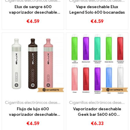
Cigarrillos electrónicos desechables
Cigarrillos electrónicos desechables
Elux de sangre 600
Vape desechable Elux
vaporizador desechable
Legend Solo 600 bocanadas
600 bocanadas
€
4.59
€
4.59
Cigarrillos electrónicos desechables
Cigarrillos electrónicos desechables
Flujo de lujo 600
Vaporizador desechable
vaporizador desechable
Geek bar S600 600
600 bocanadas
bocanadas
€
4.59
€
6.33