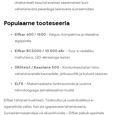
ühekordselt kasutatavatest seadmetest kuni
vahetatavate pesadega laetavate süsteemideni
Populaarne tooteseeria
Elfbar 600 / 1500
- Valgus, kompaktne ja ideaalne
algajatele
Elfbar BC5000 / 10 000 eKr
– Suur e-vedeliku
mahutavus, LED-ekraaniga laetav
ÜKSteist / Kaaslane 500
– Korduvkasutatav tänu
vahetatavatele kaunadele, jätkusuutlik ja kulusid säästev
ELFX
– Maksimaalsete funktsioonide ja uusima
tehnoloogiaga esmaklassiline mudel
Elfbar tähistab kvaliteeti, Töökindlus ja uuenduslikkus e-
sigarettide vallas. Kas siis igapäevase lahendusena,
Suitsetamisasendaja või elustiilitoode – Elfbar pakub igaühele