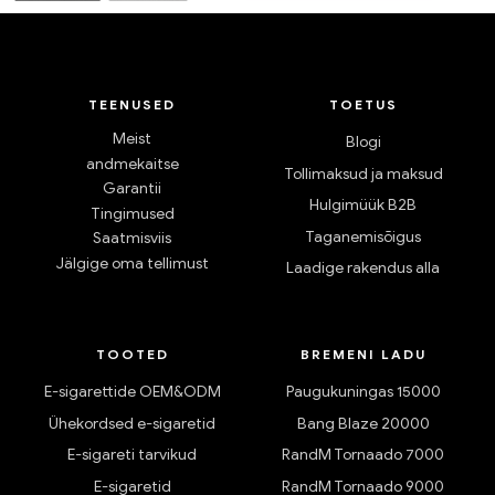
TEENUSED
TOETUS
Meist
Blogi
andmekaitse
Tollimaksud ja maksud
Garantii
Hulgimüük B2B
Tingimused
Taganemisõigus
Saatmisviis
Jälgige oma tellimust
Laadige rakendus alla
TOOTED
BREMENI LADU
E-sigarettide OEM&ODM
Paugukuningas 15000
Ühekordsed e-sigaretid
Bang Blaze 20000
E-sigareti tarvikud
RandM Tornaado 7000
E-sigaretid
RandM Tornaado 9000