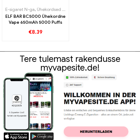
E-sigaret N-ga
,
Ühekordsed e-sigaretid
,
Maksuvabad kaubad
ELF BAR BC5000 Ühekordne
Vape 650mAh 5000 Puffs
€
8.39
Tere tulemast rakendusse
myvapesite.de!