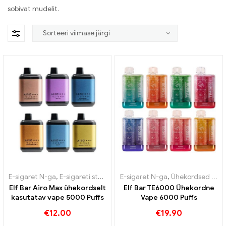
sobivat mudelit.
E-sigaret N-ga
,
E-sigareti stardikomplekt
E-sigaret N-ga
,
Ühekordsed e-sigaretid
,
Ühekordsed e-sigaretid
Elf Bar Airo Max ühekordselt
Elf Bar TE6000 Ühekordne
kasutatav vape 5000 Puffs
Vape 6000 Puffs
€
12.00
€
19.90