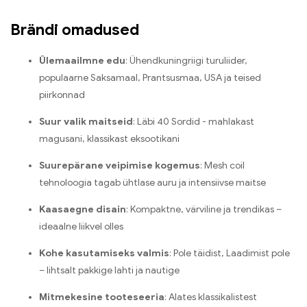
Brändi omadused
Ülemaailmne edu
: Ühendkuningriigi turuliider,
populaarne Saksamaal, Prantsusmaa, USA ja teised
piirkonnad
Suur valik maitseid
: Läbi 40 Sordid - mahlakast
magusani, klassikast eksootikani
Suurepärane veipimise kogemus
: Mesh coil
tehnoloogia tagab ühtlase auru ja intensiivse maitse
Kaasaegne disain
: Kompaktne, värviline ja trendikas –
ideaalne liikvel olles
Kohe kasutamiseks valmis
: Pole täidist, Laadimist pole
– lihtsalt pakkige lahti ja nautige
Mitmekesine tooteseeria
: Alates klassikalistest