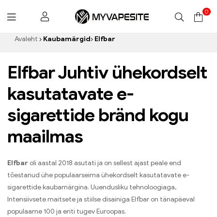
0
Myvapesite.de
Avaleht
Kaubamärgid
Elfbar
Elfbar Juhtiv ühekordselt
kasutatavate e-
sigarettide bränd kogu
maailmas
Elfbar
oli aastal 2018 asutati ja on sellest ajast peale end
tõestanud ühe populaarseima ühekordselt kasutatavate e-
sigarettide kaubamärgina. Uuendusliku tehnoloogiaga,
Intensiivsete maitsete ja stiilse disainiga Elfbar on tänapäeval
populaarne 100 ja eriti tugev Euroopas.