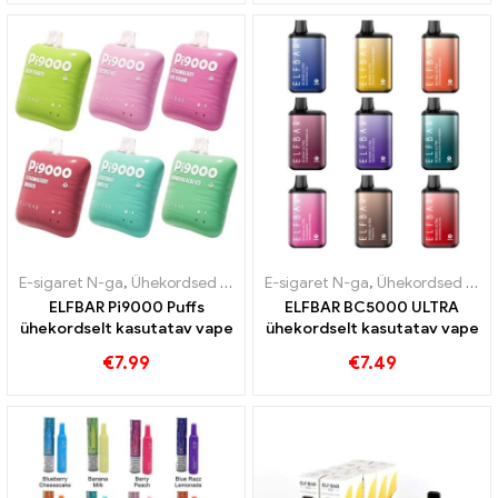
E-sigaret N-ga
,
Ühekordsed e-sigaretid
E-sigaret N-ga
,
Pod
,
Maksuvabad kaubad
,
Ühekordsed e-sigaretid
ELFBAR Pi9000 Puffs
ELFBAR BC5000 ULTRA
ühekordselt kasutatav vape
ühekordselt kasutatav vape
€
7.99
€
7.49