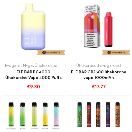
E-sigaret N-ga
,
Ühekordsed e-sigaretid
Ühekordsed e-sigaretid
ELF BAR BC4000
ELF BAR CR2500 ühekordne
Ühekordne Vape 4000 Puffs
vape 1000mAh
€
9.30
€
17.77