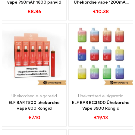
vape 950mAh 1800 pahvid
Ühekordne vape 1200mAh
1800 pahvid
€
8.86
€
10.38
Ühekordsed e-sigaretid
Ühekordsed e-sigaretid
ELF BAR T800 ühekordne
ELF BAR BC3500 Ühekordne
vape 800 Rongid
Vape 3500 Rongid
€
7.10
€
19.13