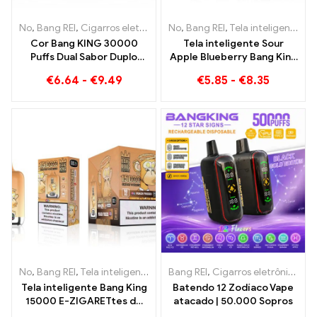
No
,
Bang REI
,
Cigarros eletrônicos descartáveis ​​Lituânia
No
,
Bang REI
,
Tela inteligente Bang King 15000 Sopro
,
Cigarros 
Cor Bang KING 30000
Tela inteligente Sour
Puffs Dual Sabor Duplo
Apple Blueberry Bang King
prazer com Morango Kiwi
15000 Puff Uma
€
6.64
-
€
9.49
€
5.85
-
€
8.35
e Sour Apple Framboesa
experiência vaping
incomparável cheia de
sabores frescos
No
,
Bang REI
,
Tela inteligente Bang King 15000 Sopro
Bang REI
,
Cigarros eletrônicos descartáveis
,
Cigarros ele
Tela inteligente Bang King
Batendo 12 Zodíaco Vape
15000 E-ZIGARETtes de
atacado | 50.000 Sopros
acabamento de