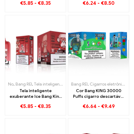
€
5.85
-
€
8.35
€
6.24
-
€
8.50
congelamento de pêssego
No
,
Bang REI
,
Tela inteligente Bang King 15000 Sopro
Bang REI
,
Cigarros eletrônicos descartáveis ​​Lituânia
,
Cigarros ele
Tela inteligente
Cor Bang KING 30000
exuberante Ice Bang King
Puffs cigarro descartável
15000 Puffs Uma mistura
com dois sabores Red Bull
€
5.85
-
€
8.35
€
6.64
-
€
9.49
perfeitamente equilibrada
Energy Watermelon
de melancia e hortelã
Bubble Gum Sweet