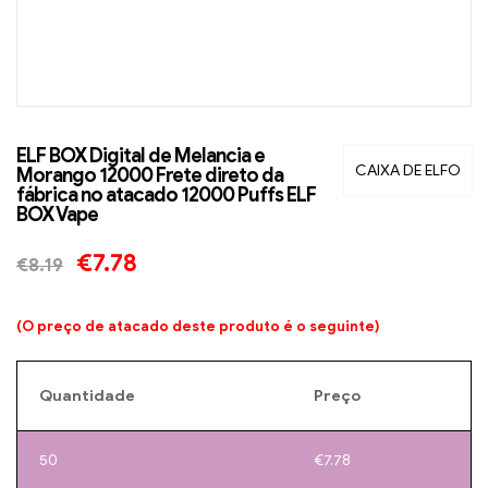
ELF BOX Digital de Melancia e
CAIXA DE ELFO
Morango 12000 Frete direto da
fábrica no atacado 12000 Puffs ELF
BOX Vape
€
7.78
€
8.19
(O preço de atacado deste produto é o seguinte)
Quantidade
Preço
50
€
7.78