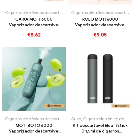
Cigarros eletrônicos descartáveis
Cigarros eletrônicos descartáveis
CAIXA MOTI 6000
ROLO MOTI 6000
Vaporizador descartável
Vaporizador descartável
6000 Sopros
6000 Sopros
€
8.62
€
9.05
Cigarros eletrônicos descartáveis
,
Cigarros Eletrónicos Descartáveis 
Ativo
,
Cigarro eletrônico descartável com nicotina
MOTI BOTO 6000
Kit descartável Eleaf iStick
Vaporizador descartável
D 1,5ml de cigarros