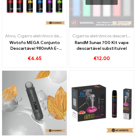
Ativo
,
Cigarro eletrônico descartável com nicotina
,
Cigarros eletrô
Cigarros eletrônicos descartáveis
Wotofo MEGA Conjunto
RandM Sunax 700 Kit vape
Descartável 980mAh E-
descartável substituível
Cigarros Atacado丨
€
4.65
€
12.00
Personalizado