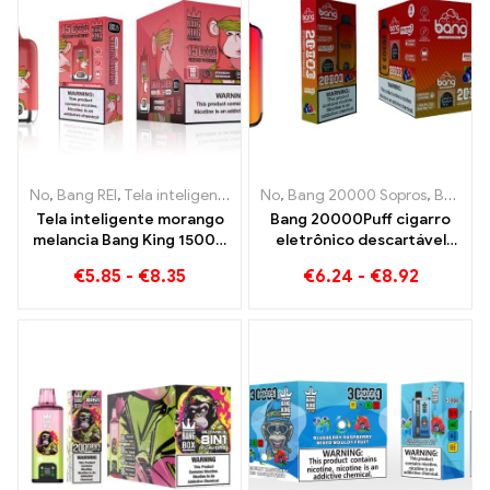
No
,
Bang REI
,
Tela inteligente Bang King 15000 Sopro
No
,
Bang 20000 Sopros
,
Cigarros ele
,
Bang REI
Tela inteligente morango
Bang 20000Puff cigarro
melancia Bang King 15000
eletrônico descartável
Puff Desfrute do prazer
sabor melancia de mirtilo e
€
5.85
-
€
8.35
€
6.24
-
€
8.92
relaxante das frutas
malha dupla