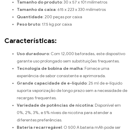
Tamanho do produto
: 30 x 57 x 101 milímetros
Tamanho da caixa
: 615 x 223 x 330 milímetros
Quantidade
: 200 peças por caixa
Peso bruto
: 17.5 kg por caixa
Características:
Uso duradouro
: Com 12,000 baforadas, este dispositivo
garante uso prolongado sem substituições frequentes.
Tecnologia de bobina de malha
: Fornece uma
experiência de sabor consistente e aprimorada.
Grande capacidade de e-líquido
: 25 ml de e-líquido
suporta vaporização de longo prazo sem a necessidade de
recargas frequentes.
Variedade de potências de nicotina
: Disponível em
0%, 2%, 3%, e 5% níveis de nicotina para atender a
diferentes preferências.
Bateria recarregável
: O 500 A bateria mAh pode ser