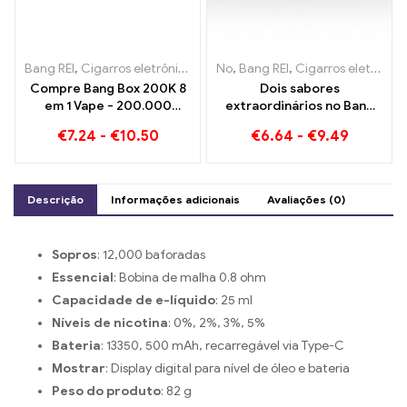
Bang REI
,
Cigarros eletrônicos descartáveis
No
,
Bang REI
,
Cigarros eletrônicos d
,
Cigarros eletrônicos descartáveis ​​Lituânia
Compre Bang Box 200K 8
Dois sabores
em 1 Vape - 200.000
extraordinários no Bang
Sopros e 10 Sabores
KING Color 30000 Puffs E-
€
7.24
-
€
10.50
€
6.64
-
€
9.49
Zigarette Mirtilo
Framboesa Misto e Frutas
Mofadas
Descrição
Informações adicionais
Avaliações (0)
Sopros
: 12,000 baforadas
Essencial
: Bobina de malha 0.8 ohm
Capacidade de e-líquido
: 25 ml
Níveis de nicotina
: 0%, 2%, 3%, 5%
Bateria
: 13350, 500 mAh, recarregável via Type-C
Mostrar
: Display digital para nível de óleo e bateria
Peso do produto
: 82 g