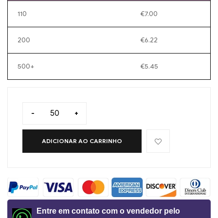
110
€
7.00
200
€
6.22
500+
€
5.45
-
+
ADICIONAR AO CARRINHO
Entre em contato com o vendedor pelo