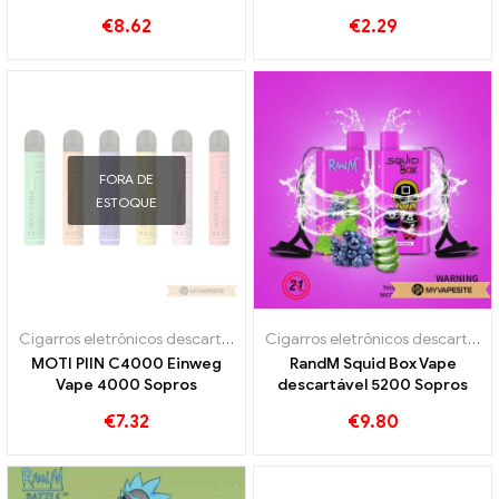
6000 Sopros
eletrônicos descartáveis ​​
€
8.62
€
2.29
atacado丨Personalizado
FORA DE
ESTOQUE
Cigarros eletrônicos descartáveis
Cigarros eletrônicos descartáveis
MOTI PIIN C4000 Einweg
RandM Squid Box Vape
Vape 4000 Sopros
descartável 5200 Sopros
€
7.32
€
9.80