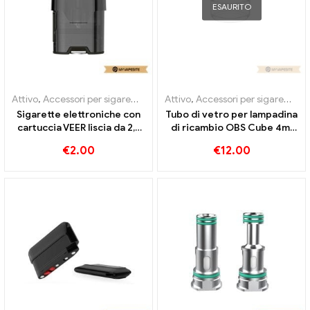
ESAURITO
Attivo
,
Accessori per sigarette elettroniche
Attivo
,
Accessori per sigarette elettroniche
,
Evaporatore
Sigarette elettroniche con
Tubo di vetro per lampadina
cartuccia VEER liscia da 2,3
di ricambio OBS Cube 4ml
ml all'ingrosso丨
10 pezzi/pacco Sigarette
€
2.00
€
12.00
Personalizzato
elettroniche all'ingrosso丨
Personalizzato