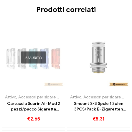
Prodotti correlati
ESAURITO
Attivo
,
Accessori per sigarette elettroniche
Attivo
,
Accessori per sigarette elettroniche
,
Mod
,
Evaporatore
Cartuccia Suorin Air Mod 2
Smoant S-3 Spule 1.2ohm
pezzi/pacco Sigaretta
3PCS/Pack E-Zigaretten
elettronica all'ingrosso丨
Commercio all'ingrosso丨
€
2.65
€
5.31
Personalizzato
Custom