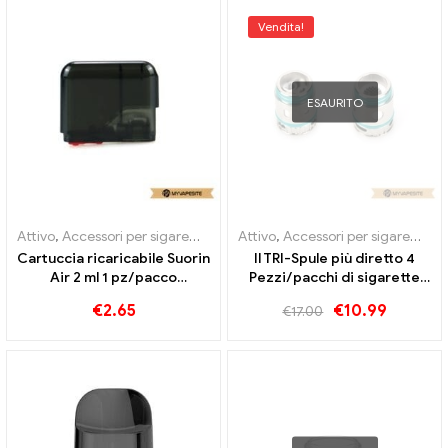
Vendita!
ESAURITO
Attivo
,
Accessori per sigarette elettroniche
Attivo
,
Accessori per sigarette elettroniche
,
Evaporatore
Cartuccia ricaricabile Suorin
Il TRI-Spule più diretto 4
Air 2 ml 1 pz/pacco
Pezzi/pacchi di sigarette
Sigarette elettroniche
elettroniche all'ingrosso丨
€
2.65
€
10.99
€
17.00
all'ingrosso丨Personalizzato
Personalizzato