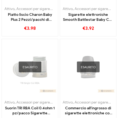
Attivo
,
Accessori per sigarette elettroniche
Attivo
,
Accessori per sigarette elettroniche
,
Evaporatore
Piatto liscio Charon Baby
Sigarette elettroniche
Plus 2 Pezzi/pacchi di
Smooth Battlestar Baby Coil
sigarette elettroniche
all'ingrosso丨Personalizzato
€
3.98
€
3.92
all'ingrosso丨Personalizzato
ESAURITO
ESAURITO
Attivo
,
Accessori per sigarette elettroniche
Attivo
,
Accessori per sigarette elettroniche
,
Evaporatore
Suorin TRI RBA Coil 0.4ohm 1
Commercio all'ingrosso di
pz/pacco Sigarette
sigarette elettroniche con