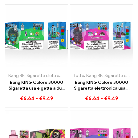
Bang RE
,
Sigarette elettroniche usa e getta Lituania
Tutto
,
Bang RE
,
Sigarette elettroniche usa e getta Lituania
,
Sigarette el
Bang KING Colore 30000
Bang KING Colore 30000
Sigaretta usa e getta a due
Sigaretta elettronica usa e
gusti Red Bull Energy
getta. Piacere di alta
€
6.64
-
€
9.49
€
6.64
-
€
9.49
Watermelon Bubble Gum
qualità con i gusti
Sweet
Blueberry Ice e Black
Dragon Ice