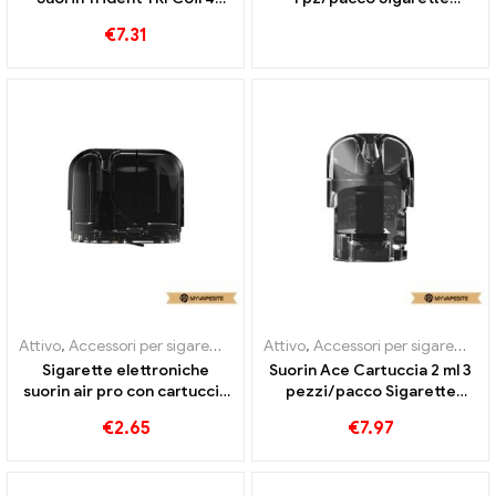
pezzi/pacco all'ingrosso丨
elettroniche all'ingrosso丨
€
7.31
Personalizzato
Personalizzato
Attivo
,
Accessori per sigarette elettroniche
Attivo
,
Accessori per sigarette elettroniche
,
Evaporatore
Sigarette elettroniche
Suorin Ace Cartuccia 2 ml 3
suorin air pro con cartuccia
pezzi/pacco Sigarette
da 4,9 ml all'ingrosso丨
elettroniche all'ingrosso丨
€
2.65
€
7.97
Personalizzato
Personalizzato