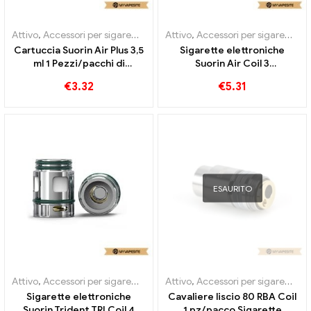
Attivo
,
Accessori per sigarette elettroniche
Attivo
,
Accessori per sigarette elettroniche
,
Evaporatore
Cartuccia Suorin Air Plus 3,5
Sigarette elettroniche
ml 1 Pezzi/pacchi di
Suorin Air Coil 3
sigarette elettroniche
pezzi/pacco all'ingrosso丨
€
3.32
€
5.31
all'ingrosso丨Personalizzato
Personalizzato
ESAURITO
Attivo
,
Accessori per sigarette elettroniche
Attivo
,
Accessori per sigarette elettroniche
,
Evaporatore
Sigarette elettroniche
Cavaliere liscio 80 RBA Coil
Suorin Trident TRI Coil 4
1 pz/pacco Sigarette