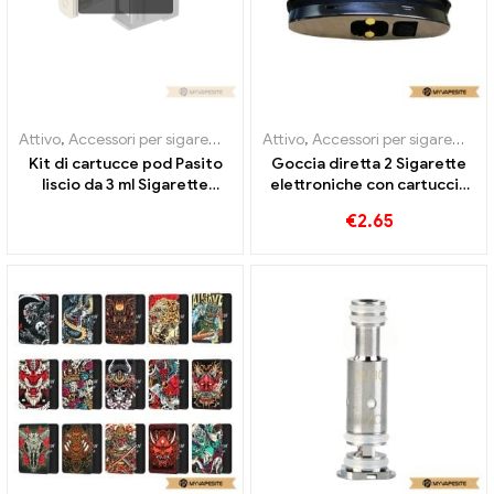
Attivo
,
Accessori per sigarette elettroniche
Attivo
,
Accessori per sigarette elettroniche
,
Evaporatore
Kit di cartucce pod Pasito
Goccia diretta 2 Sigarette
liscio da 3 ml Sigarette
elettroniche con cartuccia
elettroniche all'ingrosso丨
da 3,7 ml 1ohm all'ingrosso丨
€
2.65
Personalizzato
Personalizzato