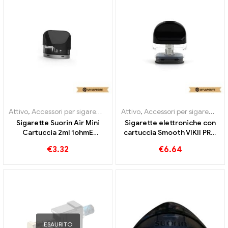
Attivo
,
Accessori per sigarette elettroniche
Attivo
,
Accessori per sigarette elettroniche
,
Evaporatore
Sigarette Suorin Air Mini
Sigarette elettroniche con
Cartuccia 2ml 1ohmE
cartuccia Smooth VIKII PRO
all'ingrosso丨Personalizzato
da 3 ml all'ingrosso丨
€
3.32
€
6.64
Personalizzato
ESAURITO