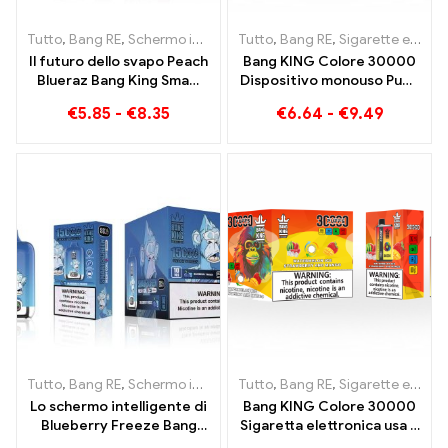
Tutto
,
Bang RE
,
Schermo intelligente Bang King 15000 Soffio
Tutto
,
Bang RE
,
Sigarette elettroniche usa e getta Lituania
,
Siga
Il futuro dello svapo Peach
Bang KING Colore 30000
Blueraz Bang King Smart
Dispositivo monouso Puffs
Screen 15000 Soffio
a doppio sapore La
€
5.85
-
€
8.35
€
6.64
-
€
9.49
combinazione perfetta di
mirtillo lampone e pesca
mango anguria
Tutto
,
Bang RE
,
Schermo intelligente Bang King 15000 Soffio
Tutto
,
Bang RE
,
Sigarette elettroniche usa e getta Lituania
,
Siga
Lo schermo intelligente di
Bang KING Colore 30000
Blueberry Freeze Bang
Sigaretta elettronica usa e
King 15000 Puff offre un
getta. La combinazione