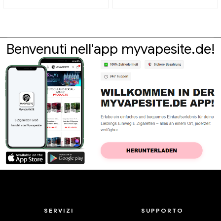
elettroniche all'ingrosso丨
cartuccia SANTI liscia da 3,5
Personalizzato
ml丨Personalizzato
Benvenuti nell'app myvapesite.de!
SERVIZI
SUPPORTO