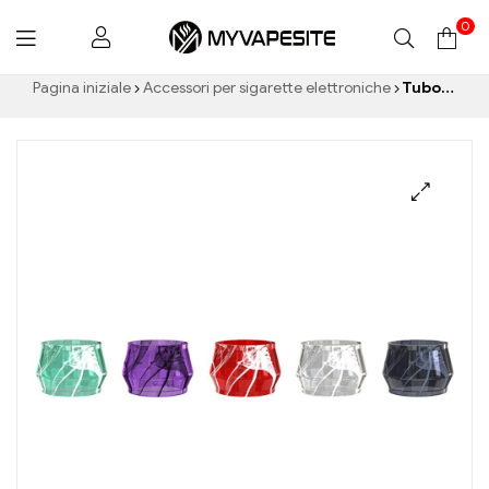
0
Myvapesite.de
Pagina iniziale
Accessori per sigarette elettroniche
Tubo acrilico conico Eleaf per sigarette elettroniche con serbatoio ELLO Duro all'ingrosso丨Personalizzato