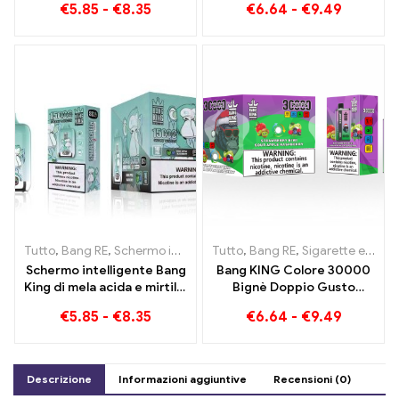
€
5.85
-
€
8.35
€
6.64
-
€
9.49
delizioso
perfetta tra gelato fresco
all'anguria e mango alla
fragola tropicale
Tutto
,
Bang RE
,
Schermo intelligente Bang King 15000 Soffio
Tutto
,
Bang RE
,
Sigarette elettroniche usa e getta Lituania
,
Siga
Schermo intelligente Bang
Bang KING Colore 30000
King di mela acida e mirtillo
Bignè Doppio Gusto
15000 Puff Un'esperienza
Doppio godimento con
€
5.85
-
€
8.35
€
6.64
-
€
9.49
di svapo incomparabile
Fragola Kiwi e Lampone
piena di sapori freschi
Mela Acida
Descrizione
Informazioni aggiuntive
Recensioni (0)