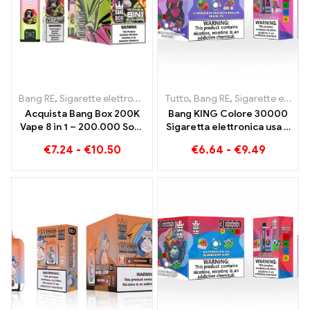
Bang RE
,
Sigarette elettroniche usa e getta
Tutto
,
Bang RE
,
Sigarette elettroniche
,
Sigarette elettroniche usa e getta Lituania
Acquista Bang Box 200K
Bang KING Colore 30000
Vape 8 in 1 – 200.000 Soffi
Sigaretta elettronica usa e
e 10 Sapori
getta. Il mix perfetto tra la
€
7.24
-
€
10.50
€
6.64
-
€
9.49
dolce anguria alla fragola e
il rinfrescante ghiaccio
d'uva