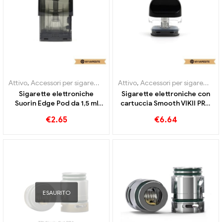
Attivo
,
Accessori per sigarette elettroniche
Attivo
,
Accessori per sigarette elettroniche
,
Evaporatore
Sigarette elettroniche
Sigarette elettroniche con
Suorin Edge Pod da 1,5 ml
cartuccia Smooth VIKII PRO
all'ingrosso丨Personalizzato
da 3 ml all'ingrosso丨
€
2.65
€
6.64
Personalizzato
ESAURITO