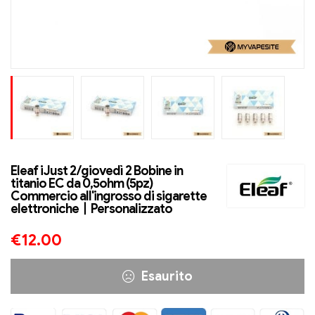
Eleaf iJust 2/giovedì 2 Bobine in
titanio EC da 0,5ohm (5pz)
Commercio all'ingrosso di sigarette
elettroniche丨Personalizzato
€
12.00
Esaurito