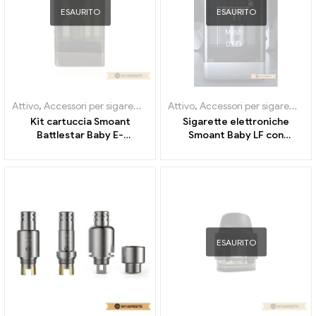
ESAURITO
ESAURITO
Attivo
,
Accessori per sigarette elettroniche
Attivo
,
Accessori per sigarette elettroniche
,
Evaporatore
Kit cartuccia Smoant
Sigarette elettroniche
Battlestar Baby E-
Smoant Baby LF con
Zigaretten Commercio
cartuccia da 2 ml 0,6 ohm
all'ingrosso丨Custom
all'ingrosso丨Personalizzato
ESAURITO