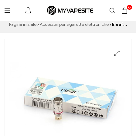
0
Myvapesite.de
Pagina iniziale
Accessori per sigarette elettroniche
Eleaf iJust 2/giovedì 2 Bobine in titanio EC da 0,5ohm (5pz) Commercio all'ingrosso di sigarette elettroniche丨Personalizzato