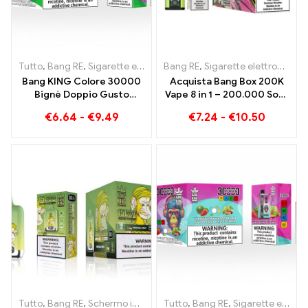
Tutto
,
Bang RE
,
Sigarette elettroniche usa e getta Lituania
Bang RE
,
Sigarette elettroniche usa e getta
,
Sigare
Bang KING Colore 30000
Acquista Bang Box 200K
Bignè Doppio Gusto
Vape 8 in 1 – 200.000 Soffi
Doppio godimento con
e 10 Sapori
€
6.64
-
€
9.49
€
7.24
-
€
10.50
Fragola Kiwi e Lampone
Mela Acida
Tutto
,
Bang RE
,
Schermo intelligente Bang King 15000 Soffio
Tutto
,
Bang RE
,
Sigarette elettroniche usa e getta Lituania
,
Siga