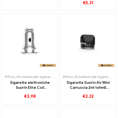
€
5.31
Personalizzato
Personalizzato
Attivo
,
Accessori per sigarette elettroniche
Attivo
,
Accessori per sigarette elettroniche
,
Evaporatore
Sigarette elettroniche
Sigarette Suorin Air Mini
Suorin Elite Coil
Cartuccia 2ml 1ohmE
1.0ohm/0.4ohm all'ingrosso
all'ingrosso丨Personalizzato
€
3.98
€
3.32
丨Personalizzato