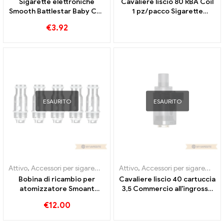
Sigarette elettroniche
Cavaliere liscio 80 RBA Coil
Smooth Battlestar Baby Coil
1 pz/pacco Sigarette
all'ingrosso丨Personalizzato
elettroniche all'ingrosso丨
€
3.92
Personalizzato
ESAURITO
ESAURITO
Attivo
,
Accessori per sigarette elettroniche
Attivo
,
Accessori per sigarette elettroniche
,
Evaporatore
Bobina di ricambio per
Cavaliere liscio 40 cartuccia
atomizzatore Smoant
3,5 Commercio all'ingrosso
Campbel 0.2ohm 5
di sigarette elettroniche ml
€
12.00
pezzi/pacco Sigarette
丨Custom
elettroniche all'ingrosso丨