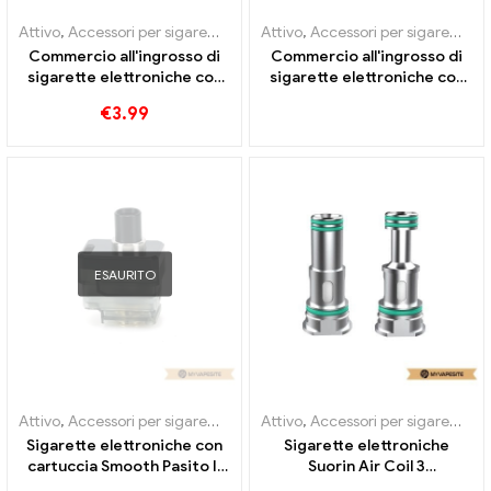
Attivo
,
Accessori per sigarette elettroniche
Attivo
,
Accessori per sigarette elettroniche
,
Evaporatore
Commercio all'ingrosso di
Commercio all'ingrosso di
sigarette elettroniche con
sigarette elettroniche con
bobina Smooth Pasito
cartuccia SANTI liscia da 3,5
€
3.99
DTL/MTL/RBA丨
ml丨Personalizzato
Personalizzato
ESAURITO
Attivo
,
Accessori per sigarette elettroniche
Attivo
,
Accessori per sigarette elettroniche
,
Evaporatore
Sigarette elettroniche con
Sigarette elettroniche
cartuccia Smooth Pasito II
Suorin Air Coil 3
da 6 ml all'ingrosso丨
pezzi/pacco all'ingrosso丨