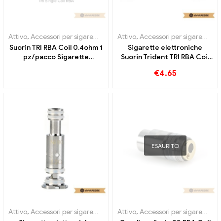
Attivo
,
Accessori per sigarette elettroniche
Attivo
,
Accessori per sigarette elettroniche
,
Evaporatore
Suorin TRI RBA Coil 0.4ohm 1
Sigarette elettroniche
pz/pacco Sigarette
Suorin Trident TRI RBA Coil
elettroniche all'ingrosso丨
0.4ohm all'ingrosso丨
€
4.65
Personalizzato
Personalizzato
ESAURITO
Attivo
,
Accessori per sigarette elettroniche
Attivo
,
Accessori per sigarette elettroniche
,
Evaporatore