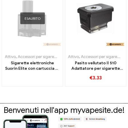
ESAURITO
Attivo
,
Accessori per sigarette elettroniche
Attivo
,
Accessori per sigarette elettroniche
,
Evaporatore
Sigarette elettroniche
Pasito vellutato II 510
Suorin Elite con cartuccia da
Adattatore per sigarette
2 ml/3,1 ml all'ingrosso丨
elettroniche all'ingrosso丨
€
3.33
Personalizzato
Personalizzato
Benvenuti nell'app myvapesite.de!