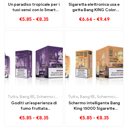
Un paradiso tropicale per i
Sigaretta elettronica usa e
tuoi sensi con lo Smart
getta Bang KING Color
Screen Tropical Fruit Bang
doppio sapore 30000 Un
€
5.85
-
€
8.35
€
6.64
-
€
9.49
King 15000 Soffio
treno pieno di sapore con
anguria alla fragola e
guava al frutto della
passione al kiwi
Tutto
,
Bang RE
,
Schermo intelligente Bang King 15000 Soffio
Tutto
,
Bang RE
,
Schermo intelligente Bang King 15000 Soffio
,
Siga
Goditi un'esperienza di
Schermo intelligente Bang
fumo fruttata
King 15000 Sigarette
incomparabile con Grape
elettroniche usa e getta
€
5.85
-
€
8.35
€
5.85
-
€
8.35
Jelly Bang King Smart
Puff Peach Freeze
Screen 15000 Soffio