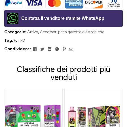
Contatta il venditore tramite WhatsApp
Categorie:
Attivo
,
Accessori per sigarette elettroniche
Tag:
F
,
TPD
Facebook
Twitter
Linkedin
Google+
Pinterest
E-
Condividere:
mail
Classifiche dei prodotti più
venduti