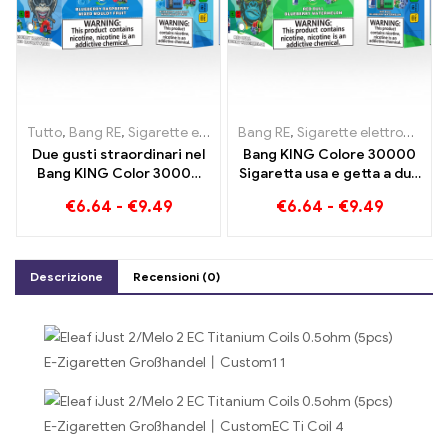
Tutto
,
Bang RE
,
Sigarette elettroniche usa e getta Lituania
Bang RE
,
Sigarette elettroniche usa e getta Lituania
,
Sigare
Due gusti straordinari nel
Bang KING Colore 30000
Bang KING Color 30000
Sigaretta usa e getta a due
Puffs E-Zigarette Mirtilli
gusti Red Bull Energy
€
6.64
-
€
9.49
€
6.64
-
€
9.49
Lamponi Misti e Frutta
Watermelon Bubble Gum
Ammuffita
Sweet
Descrizione
Recensioni (0)