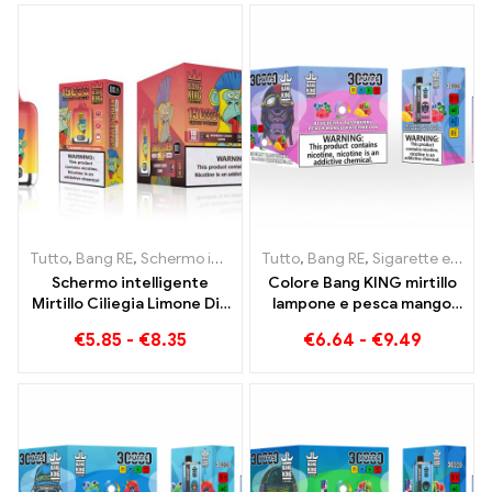
Tutto
,
Bang RE
,
Schermo intelligente Bang King 15000 Soffio
Tutto
,
Bang RE
,
Sigarette elettroniche usa e getta Lituania
,
Siga
Schermo intelligente
Colore Bang KING mirtillo
Mirtillo Ciliegia Limone Die
lampone e pesca mango
Bang King 15000 Puffs Una
anguria 30000 Puffs
€
5.85
-
€
8.35
€
6.64
-
€
9.49
panoramica di
SIGARETTE ELETTRONICHE
un'innovativa sigaretta
MONOUSO Dispositivo
elettronica usa e getta
monouso Dual Flavor La
combinazione perfetta