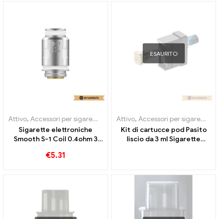
Personalizzato
ESAURITO
Attivo
,
Accessori per sigarette elettroniche
Attivo
,
Accessori per sigarette elettroniche
,
Evaporatore
Sigarette elettroniche
Kit di cartucce pod Pasito
Smooth S-1 Coil 0.4ohm 3
liscio da 3 ml Sigarette
pezzi / pacco all'ingrosso丨
elettroniche all'ingrosso丨
€
5.31
Personalizzato
Personalizzato