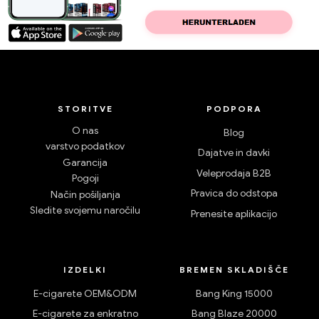
STORITVE
PODPORA
O nas
Blog
varstvo podatkov
Dajatve in davki
Garancija
Veleprodaja B2B
Pogoji
Pravica do odstopa
Način pošiljanja
Sledite svojemu naročilu
Prenesite aplikacijo
IZDELKI
BREMEN SKLADIŠČE
E-cigarete OEM&ODM
Bang King 15000
E-cigarete za enkratno
Bang Blaze 20000