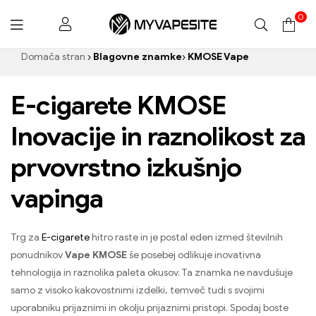
0
Myvapesite.de
Domača stran
Blagovne znamke
KMOSE Vape
E-cigarete KMOSE
Inovacije in raznolikost za
prvovrstno izkušnjo
vapinga
Trg za
E-cigarete
hitro raste in je postal eden izmed številnih
ponudnikov
Vape KMOSE
še posebej odlikuje inovativna
tehnologija in raznolika paleta okusov. Ta znamka ne navdušuje
samo z visoko kakovostnimi izdelki, temveč tudi s svojimi
uporabniku prijaznimi in okolju prijaznimi pristopi. Spodaj boste