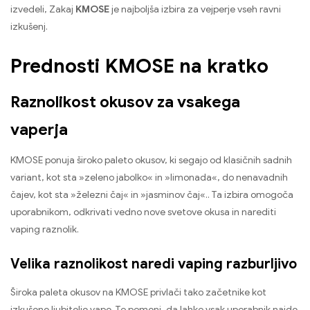
izvedeli, Zakaj
KMOSE
je najboljša izbira za vejperje vseh ravni
izkušenj.
Prednosti KMOSE na kratko
Raznolikost okusov za vsakega
vaperja
KMOSE ponuja široko paleto okusov, ki segajo od klasičnih sadnih
variant, kot sta »zeleno jabolko« in »limonada«, do nenavadnih
čajev, kot sta »železni čaj« in »jasminov čaj«.. Ta izbira omogoča
uporabnikom, odkrivati ​​vedno nove svetove okusa in narediti
vaping raznolik.
Velika raznolikost naredi vaping razburljivo
Široka paleta okusov na KMOSE privlači tako začetnike kot
izkušene ljubitelje vape. To pomeni, da lahko vsak uporabnik najde