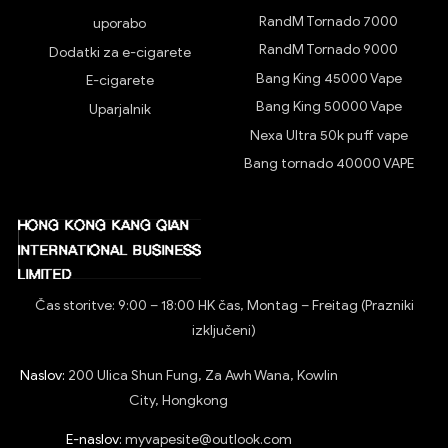
RandM Tornado 7000
uporabo
RandM Tornado 9000
Dodatki za e-cigarete
Bang King 45000 Vape
E-cigarete
Bang King 50000 Vape
Uparjalnik
Nexa Ultra 50k puff vape
Bang tornado 40000 VAPE
Čas storitve: 9:00 – 18:00 HK čas, Montag – Freitag (Prazniki
izključeni)
Naslov:
200 Ulica Shun Fung, Za Awh Wana, Kowlin
City, Hongkong
E-naslov:
myvapesite@outlook.com