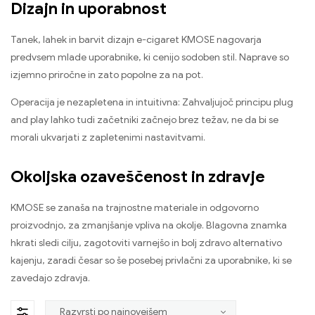
Dizajn in uporabnost
Tanek, lahek in barvit dizajn e-cigaret KMOSE nagovarja
predvsem mlade uporabnike, ki cenijo sodoben stil. Naprave so
izjemno priročne in zato popolne za na pot.
Operacija je nezapletena in intuitivna: Zahvaljujoč principu plug
and play lahko tudi začetniki začnejo brez težav, ne da bi se
morali ukvarjati z zapletenimi nastavitvami.
Okoljska ozaveščenost in zdravje
KMOSE se zanaša na trajnostne materiale in odgovorno
proizvodnjo, za zmanjšanje vpliva na okolje. Blagovna znamka
hkrati sledi cilju, zagotoviti varnejšo in bolj zdravo alternativo
kajenju, zaradi česar so še posebej privlačni za uporabnike, ki se
zavedajo zdravja.