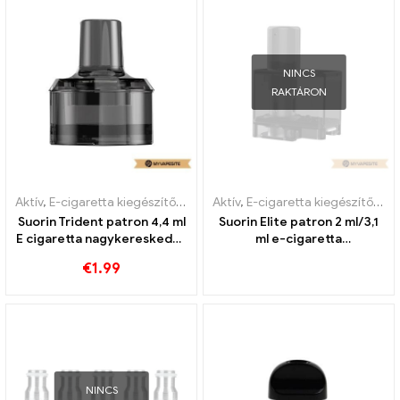
NINCS
RAKTÁRON
Aktív
,
E-cigaretta kiegészítők
,
Párologtató
Aktív
,
E-cigaretta kiegészítők
,
Pá
Suorin Trident patron 4,4 ml
Suorin Elite patron 2 ml/3,1
E cigaretta nagykereskedés
ml e-cigaretta
丨Egyedi
nagykereskedés丨Egyedi
€
1.99
NINCS