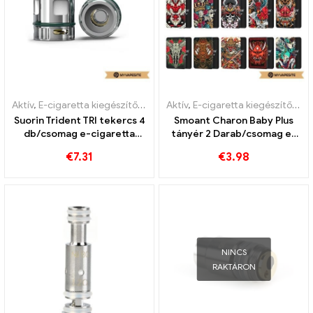
Aktív
,
E-cigaretta kiegészítők
,
Párologtató
Aktív
,
E-cigaretta kiegészítők
,
Pá
Suorin Trident TRI tekercs 4
Smoant Charon Baby Plus
db/csomag e-cigaretta
tányér 2 Darab/csomag e-
nagykereskedés 丨Egyedi
cigaretta nagykereskedés
€
7.31
€
3.98
丨Egyedi
NINCS
RAKTÁRON