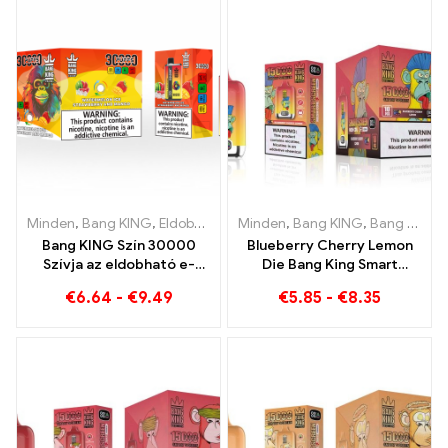
Minden
,
Bang KING
,
Eldobható e-cigaretta Litvánia
Minden
,
Bang KING
,
Eldobható e-
,
Bang King Smart Screen 15000 Pöfékel
Bang KING Szín 30000
Blueberry Cherry Lemon
Szívja az eldobható e-
Die Bang King Smart
cigit. A hűvös görögdinnye
Screen 15000 Puffs Egy
€
6.64
-
€
9.49
€
5.85
-
€
8.35
fagylalt és a trópusi eper
innovatív eldobható e-
mangó tökéletes
cigaretta áttekintése
kombinációja