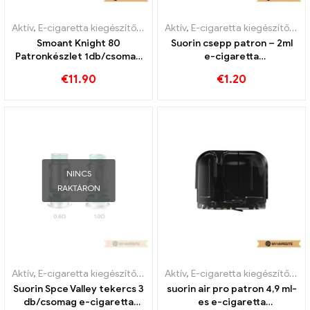
Aktív
,
E-cigaretta kiegészítők
,
Párologtató
Aktív
,
E-cigaretta kiegészítők
,
Pá
Smoant Knight 80
Suorin csepp patron – 2ml
Patronkészlet 1db/csomag
e-cigaretta
E-cigaretta
nagykereskedés丨Egyedi
€
11.90
€
1.20
nagykereskedés丨Egyedi
NINCS
RAKTÁRON
Aktív
,
E-cigaretta kiegészítők
,
Párologtató
Aktív
,
E-cigaretta kiegészítők
,
Pá
Suorin Spce Valley tekercs 3
suorin air pro patron 4,9 ml-
db/csomag e-cigaretta
es e-cigaretta