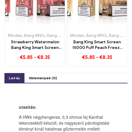
Minden
,
Bang KING
,
Bang King Smart Screen 15000 Pöfékel
Minden
,
Bang KING
,
Bang King Smart Screen 15000 Pöfékel
,
Eldob
Strawberry Watermelon
Bang King Smart Screen
Bang King Smart Screen
15000 Puff Peach Freeze
15000 Puff Élvezze a
eldobható e-cigaretta
€
5.85
-
€
8.35
€
5.85
-
€
8.35
gyümölcsök pihentető
örömét
Leírás
Vélemények (0)
utasítás:
A HW4 négyhengeres, 0,3 ohmos fej Kanthal
tekercsekből készült, és nagyszerű párologtatási
élményt kínál hatalmas gőztermelés mellett.