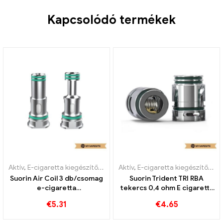
Kapcsolódó termékek
Aktív
,
E-cigaretta kiegészítők
,
Párologtató
Aktív
,
E-cigaretta kiegészítők
,
Pá
Suorin Air Coil 3 db/csomag
Suorin Trident TRI RBA
e-cigaretta
tekercs 0,4 ohm E cigaretta
nagykereskedés 丨Egyedi
nagykereskedés丨Egyedi
€
5.31
€
4.65