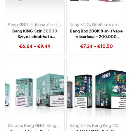
Bang KING
,
Eldobható e-cigaretta Litvánia
Bang KING
,
Eldobható e-cigarett
,
Eldobható e-cigaretta
Bang KING Szín 30000
Bang Box 200K 8-in-1 Vape
Szívós eldobható
vásárlása – 200.000
cigaretta két ízesítéssel
Puffok és 10 Ízek
€
6.64
-
€
9.49
€
7.24
-
€
10.50
Red Bull Energy
Watermelon Bubble Gum
Sweet
Minden
,
Bang KING
,
Bang King Smart Screen 15000 Pöfékel
Bang KING
,
Bang King 15000 Puff
,
Eldob