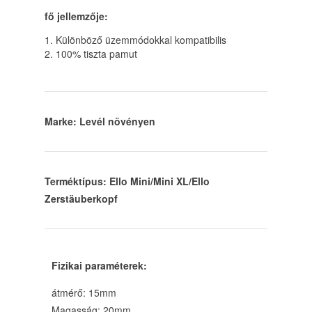
fő jellemzője:
1. Különböző üzemmódokkal kompatibilis
2. 100% tiszta pamut
Marke: Levél növényen
Terméktípus: Ello Mini/Mini XL/Ello
Zerstäuberkopf
Fizikai paraméterek:
átmérő: 15mm
Magasság: 20mm