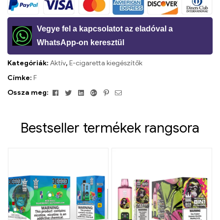
Vegye fel a kapcsolatot az eladóval a
WhatsApp-on keresztül
Kategóriák:
Aktív
,
E-cigaretta kiegészítők
Címke:
F
Facebook
Twitter
Linkedin
Google+
Pinterest
Email
Ossza meg:
Bestseller termékek rangsora