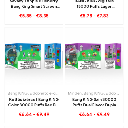
Savanyú Apple Blueberry
BANG KING digitális
Bang King Smart Screen
15000 Puffs Lager
15000 Puff Egy páratlan
Brémában 15000 Vonat
€
5.85
-
€
8.35
€
5.78
-
€
7.83
gőzölés, tele friss ízekkel
nélküli élvezet
Bang KING
,
Eldobható e-cigaretta
Minden
,
Eldobható e-cigaretta Litvánia
,
Bang KING
,
Eldobható e-cigaretta Litvánia
Kettős ízérzet Bang KING
Bang KING Szín 30000
Color 30000 Puffs Red Bull
Puffs Dual Flavor Dupla
és Blueberry Görögdinnye
élvezet eper kiwivel és
€
6.64
-
€
9.49
€
6.64
-
€
9.49
30000 Szívja az
savanyú almás málnával
eldobható e-cigit