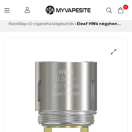
0
Myvapesite.de
Kezdőlap
E-cigaretta kiegészítők
Eleaf HW4 négyhengeres 0,3 ohmos fej Ello/Ello Mini/Mini XL porlasztóhoz (5db/csomag) E-cigaretta nagykereskedelme丨Egyedi