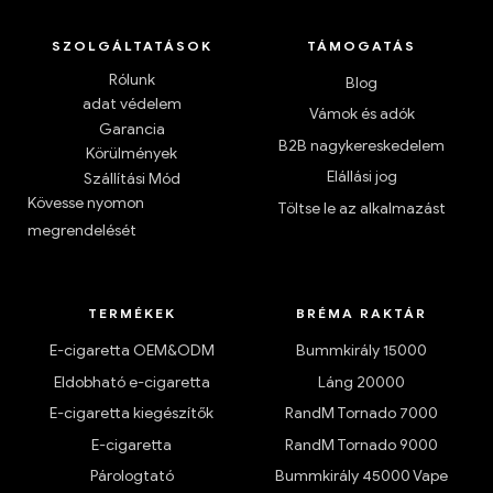
SZOLGÁLTATÁSOK
TÁMOGATÁS
Rólunk
Blog
adat védelem
Vámok és adók
Garancia
B2B nagykereskedelem
Körülmények
Elállási jog
Szállítási Mód
Kövesse nyomon
Töltse le az alkalmazást
megrendelését
TERMÉKEK
BRÉMA RAKTÁR
E-cigaretta OEM&ODM
Bummkirály 15000
Eldobható e-cigaretta
Láng 20000
E-cigaretta kiegészítők
RandM Tornado 7000
E-cigaretta
RandM Tornado 9000
Párologtató
Bummkirály 45000 Vape