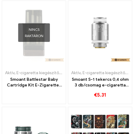
NINCS
RAKTÁRON
Aktív
,
E-cigaretta kiegészítők
,
Párologtató
Aktív
,
E-cigaretta kiegészítők
,
Pá
Smoant Battlestar Baby
Smoant S-1 tekercs 0,4 ohm
Cartridge Kit E-Zigaretten
3 db/csomag e-cigaretta
Großhandel丨Egyedi
nagykereskedés丨Egyedi
€
5.31