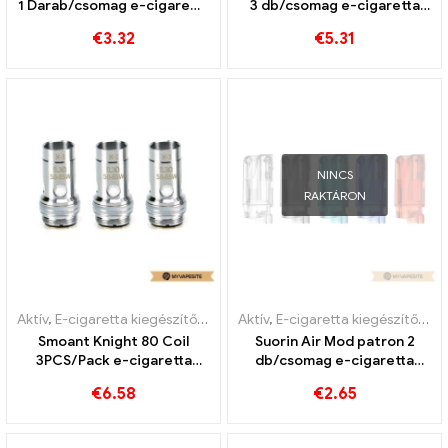
1 Darab/csomag e-cigaretta
3 db/csomag e-cigaretta
nagykereskedés丨Egyedi
nagykereskedés 丨Egyedi
€
3.32
€
5.31
NINCS
RAKTÁRON
Aktív
,
E-cigaretta kiegészítők
,
Párologtató
Aktív
,
E-cigaretta kiegészítők
,
M
Smoant Knight 80 Coil
Suorin Air Mod patron 2
3PCS/Pack e-cigaretta
db/csomag e-cigaretta
nagykereskedés丨Egyedi
nagykereskedés丨Egyedi
€
6.58
€
2.65