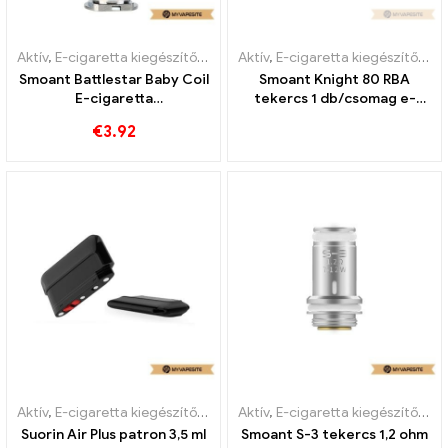
Aktív
,
E-cigaretta kiegészítők
,
Párologtató
Aktív
,
E-cigaretta kiegészítők
,
Pá
Smoant Battlestar Baby Coil
Smoant Knight 80 RBA
E-cigaretta
tekercs 1 db/csomag e-
nagykereskedés丨Egyedi
cigaretta nagykereskedés
€
3.92
丨Egyedi
Aktív
,
E-cigaretta kiegészítők
,
Párologtató
Aktív
,
E-cigaretta kiegészítők
,
Pá
Suorin Air Plus patron 3,5 ml
Smoant S-3 tekercs 1,2 ohm