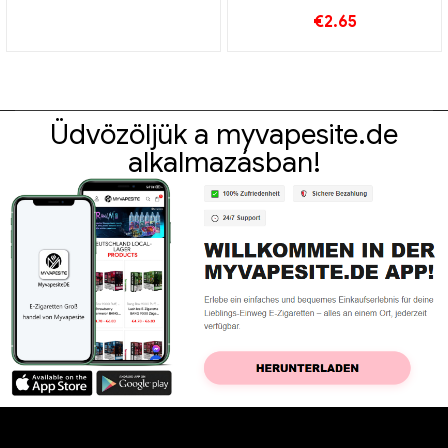
nagykereskedés 丨Egyedi
nagykereskedelmi 丨Egyedi
€
2.65
Üdvözöljük a myvapesite.de
alkalmazásban!