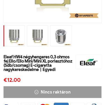
Eleaf HW4 négyhengeres 0,3 ohmos
fej Ello/Ello Mini/Mini XL porlasztóhoz
(5db/csomag) E-cigaretta
nagykereskedelme丨Egyedi
€
12.00
Nincs raktáron