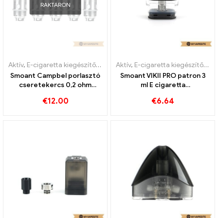
RAKTÁRON
Aktív
,
E-cigaretta kiegészítők
,
Párologtató
Aktív
,
E-cigaretta kiegészítők
,
Pá
Smoant Campbel porlasztó
Smoant VIKII PRO patron 3
cseretekercs 0,2 ohm
ml E cigaretta
5db/csomag e-cigaretta
nagykereskedés丨Egyedi
€
12.00
€
6.64
nagykereskedés丨Egyedi