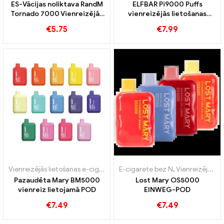
ES-Vācijas noliktava RandM
ELFBAR Pi9000 Puffs
Tornado 7000 Vienreizējās
vienreizējās lietošanas
lietošanas vape 7000 Puffs
vape
€
5.75
€
7.99
Vienreizējās lietošanas e-cigaretes
E-cigarete bez N
,
Pod
,
Beznodokļu preces
,
Vienreizējās lietošanas e-cigaretes
Pazaudēta Mary BM5000
Lost Mary OS5000
vienreiz lietojamā POD
EINWEG-POD
€
7.49
€
7.49