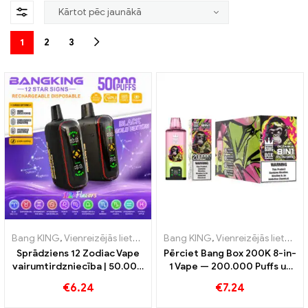
1
2
3
Bang KING
,
Vienreizējās lietošanas e-cigaretes
Bang KING
,
Vienreizējās lietošanas e-cigaretes
,
Vienreizējās lietoša
Sprādziens 12 Zodiac Vape
Pērciet Bang Box 200K 8-in-
vairumtirdzniecība | 50.000
1 Vape — 200.000 Puffs un
Puffs
10 Garšas
€
6.24
€
7.24