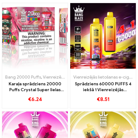
Bang 20000 Puffs
,
Vienreizējās lietošanas e-cigaretes
,
Vienreizējās
Vienreizējās lietošanas e-cigaretes
Karaļa sprādziens 20000
Sprādziens 60000 PUFFS 4
Puffs Crystal Super lielas
iekšā 1 Vienreizējās
ietilpības un trīskārša acs
lietošanas e-cigarete
€
6.24
€
8.51
spole