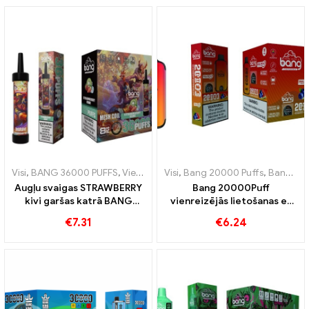
izcilu tvaicēšanas pieredzi,
pateicoties tīkla spolei
Visi
,
BANG 36000 PUFFS
,
Vienreizējās lietošanas e-cigaretes
Visi
,
Bang 20000 Puffs
,
Bang KING
,
Vienre
Augļu svaigas STRAWBERRY
Bang 20000Puff
kivi garšas katrā BANG
vienreizējās lietošanas e-
dvesmā 36000 Piepūš
cigarete, melleņu arbūza
€
7.31
€
6.24
vienreizējās lietošanas e-
garša un dubultais tīkls
cigareti ilgstošai baudīšanai