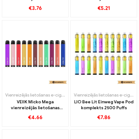
vape 600 Puffs
komplekts 900mAh
€
3.76
€
5.21
Vienreizējās lietošanas e-cigaretes
Vienreizējās lietošanas e-cigaretes
VEIIK Micko Mega
LIO Bee Lit Einweg Vape Pod
vienreizējās lietošanas
komplekts 2500 Puffs
komplekts 500mAh
€
4.66
€
7.86