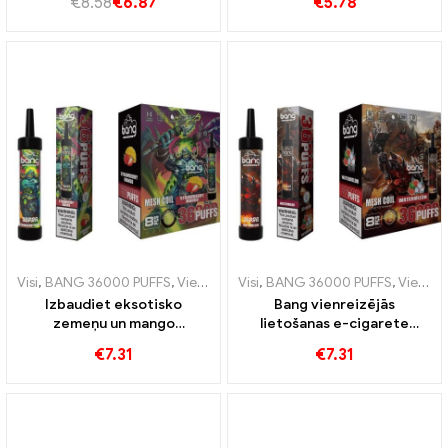
€
8.58
€
6.87
€
5.78
Visi
,
BANG 36000 PUFFS
,
Vienreizējās lietošanas e-cigaretes
Visi
,
BANG 36000 PUFFS
,
Vienreizējās lietošanas e-cigaretes
,
Vienre
Izbaudiet eksotisko
Bang vienreizējās
zemeņu un mango
lietošanas e-cigarete
sprādziena sajaukumu
36000 Trains sieta spole
€
7.31
€
7.31
36000 Piepūš vienreizējās
nodrošina atsvaidzinošu
lietošanas e-cigarete ar
arbūzu pieredzi
sieta spoli intensīvai augļu
baudīšanai