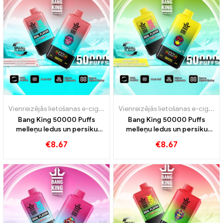
Vienreizējās lietošanas e-cigarete ar nikotīnu
,
Vienreizējās lietošan
Vienreizējās lietošanas e-cigarete ar nikotīnu
Bang King 50000 Puffs
Bang King 50000 Puffs
melleņu ledus un persiku
melleņu ledus un persiku
ledus garšas 50000 Vilcieni
mango arbūzs
€
8.67
€
8.67