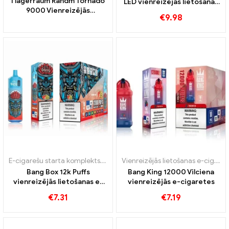
I lagerraum Randm Tornado
LED vienreizējās lietošanas
9000 Vienreizējās
e-cigaretes
€
9.98
lietošanas vape 9000 Puffs
E-cigarešu starta komplekts
,
Vienreizējās lietošanas e-cigaretes
Vienreizējās lietošanas e-cigaretes
Bang Box 12k Puffs
Bang King 12000 Vilciena
vienreizējās lietošanas e-
vienreizējās e-cigaretes
cigarete
€
7.31
€
7.19