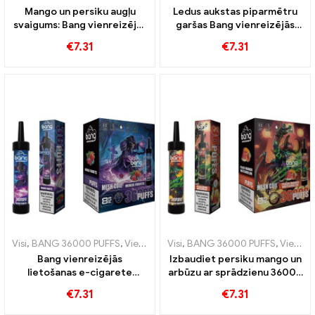
Mango un persiku augļu
Ledus aukstas piparmētru
svaigums: Bang vienreizējās
garšas Bang vienreizējās
lietošanas e-cigarete ar
lietošanas e-cigarete ar
€
7.31
€
7.31
36000 vilcieni tropu vaping
36000 Pūšļi un tīklveida
pieredzei
spole maksimālai svaiguma
sajūtai
Visi
,
BANG 36000 PUFFS
,
Vienreizējās lietošanas e-cigaretes
Visi
,
BANG 36000 PUFFS
,
Vienreizējās lietošanas e-cigaretes
,
Vienre
Bang vienreizējās
Izbaudiet persiku mango un
lietošanas e-cigarete
arbūzu ar sprādzienu 36000
36000 Vilcieni ar
Piepūš vienreizējās
€
7.31
€
7.31
saldākajiem jauktiem
lietošanas e-cigareti un
augļiem, lai nodrošinātu
sieta spoli