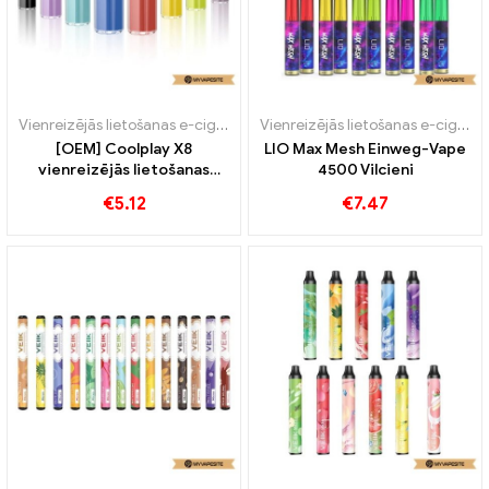
Vienreizējās lietošanas e-cigaretes
Vienreizējās lietošanas e-cigaretes
[OEM] Coolplay X8
LIO Max Mesh Einweg-Vape
vienreizējās lietošanas
4500 Vilcieni
podiņu komplekts 1000mAh
€
5.12
€
7.47