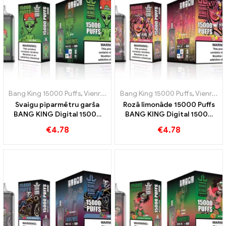
Bang King 15000 Puffs
,
Vienreizējās lietošanas e-cigaretes Zviedrija
Bang King 15000 Puffs
,
Vienreizējās lietošanas e-cigaretes Zviedrija
Svaigu piparmētru garša
Rozā limonāde 15000 Puffs
BANG KING Digital 15000
BANG KING Digital 15000
PUFFS Cool Mint 15000
PUFFS Atsvaidzinoša
€
4.78
€
4.78
Puffs
pieredze