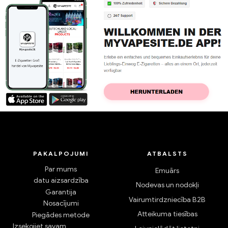
PAKALPOJUMI
ATBALSTS
Par mums
Emuārs
datu aizsardzība
Nodevas un nodokļi
Garantija
Vairumtirdzniecība B2B
Nosacījumi
Atteikuma tiesības
Piegādes metode
Izsekojiet savam