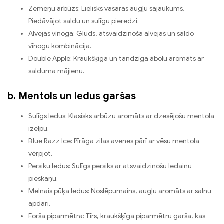
Zemeņu arbūzs: Lielisks vasaras augļu sajaukums,
Piedāvājot saldu un sulīgu pieredzi.
Alvejas vīnoga: Gluds, atsvaidzinoša alvejas un saldo
vīnogu kombinācija.
Double Apple: Kraukšķīga un tandzīga ābolu aromāts ar
salduma mājienu.
b. Mentols un ledus garšas
Sulīgs ledus: Klasisks arbūzu aromāts ar dzesējošu mentola
izelpu.
Blue Razz Ice: Pīrāga zilas avenes pārī ar vēsu mentola
vērpjot.
Persiku ledus: Sulīgs persiks ar atsvaidzinošu ledainu
pieskaņu.
Melnais pūķa ledus: Noslēpumains, augļu aromāts ar salnu
apdari.
Forša piparmētra: Tīrs, kraukšķīga piparmētru garša, kas