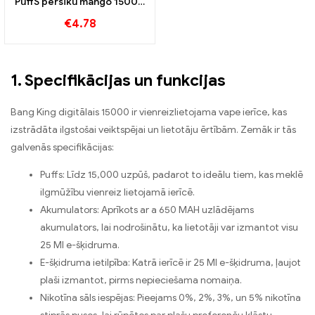
PuffS persiku mango 15000
Piepūšamās vienreizējās e-
€
4.78
cigaretes tropiskām
izklaidēm
1. Specifikācijas un funkcijas
Bang King digitālais 15000 ir vienreizlietojama vape ierīce, kas
izstrādāta ilgstošai veiktspējai un lietotāju ērtībām. Zemāk ir tās
galvenās specifikācijas:
Puffs: Līdz 15,000 uzpūš, padarot to ideālu tiem, kas meklē
ilgmūžību vienreiz lietojamā ierīcē.
Akumulators: Aprīkots ar a 650 MAH uzlādējams
akumulators, lai nodrošinātu, ka lietotāji var izmantot visu
25 Ml e-šķidruma.
E-šķidruma ietilpība: Katrā ierīcē ir 25 Ml e-šķidruma, ļaujot
plaši izmantot, pirms nepieciešama nomaiņa.
Nikotīna sāls iespējas: Pieejams 0%, 2%, 3%, un 5% nikotīna