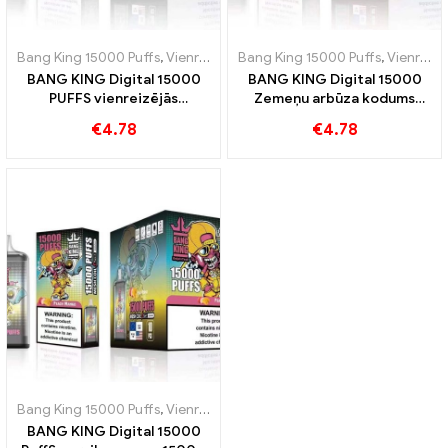
Bang King 15000 Puffs
,
Vienreizējās lietošanas e-cigaretes Zviedrija
Bang King 15000 Puffs
,
Vienreizējās lietošanas e-cigaretes Zviedrija
BANG KING Digital 15000
BANG KING Digital 15000
PUFFS vienreizējās
Zemeņu arbūza kodums
lietošanas e-cigarete,
15000 Piepūšamie
€
4.78
€
4.78
baudīt 15000 Vilcieni Triple
vienreizējās lietošanas e-
Berry Ice
cigaretes garšas
atsvaidzinoši
Bang King 15000 Puffs
,
Vienreizējās lietošanas e-cigaretes Zviedrija
BANG KING Digital 15000