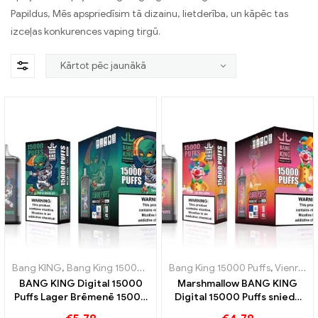
Papildus, Mēs apspriedīsim tā dizainu, lietderība, un kāpēc tas
izceļas konkurences vaping tirgū.
Bang KING
,
Bang King 15000 Puffs
,
Bang King 15000 Puffs
Vienreizējās lietošanas e-cigare
,
Vienreizējās lietošanas e-cigaretes Zviedrija
BANG KING Digital 15000
Marshmallow BANG KING
Puffs Lager Brēmenē 15000
Digital 15000 Puffs sniedz
Bez vilciena baudas
jums 15000 Saldo zefīra