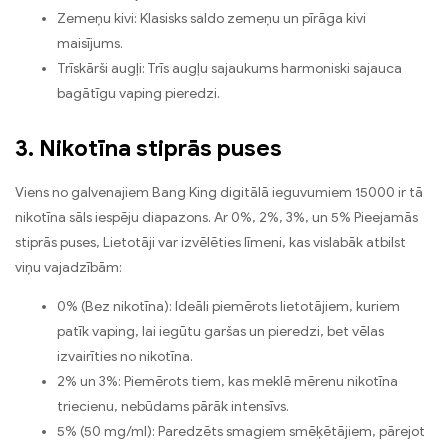
Zemeņu kivi: Klasisks saldo zemeņu un pīrāga kivi
maisījums.
Trīskārši augļi: Trīs augļu sajaukums harmoniski sajauca
bagātīgu vaping pieredzi.
3. Nikotīna stiprās puses
Viens no galvenajiem Bang King digitālā ieguvumiem 15000 ir tā
nikotīna sāls iespēju diapazons. Ar 0%, 2%, 3%, un 5% Pieejamās
stiprās puses, Lietotāji var izvēlēties līmeni, kas vislabāk atbilst
viņu vajadzībām:
0% (Bez nikotīna): Ideāli piemērots lietotājiem, kuriem
patīk vaping, lai iegūtu garšas un pieredzi, bet vēlas
izvairīties no nikotīna.
2% un 3%: Piemērots tiem, kas meklē mērenu nikotīna
triecienu, nebūdams pārāk intensīvs.
5% (50 mg/ml): Paredzēts smagiem smēķētājiem, pārejot