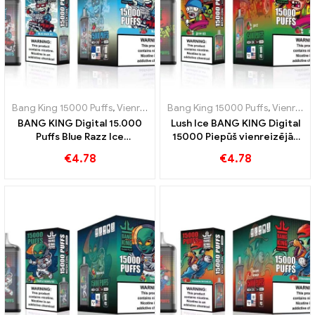
Bang King 15000 Puffs
,
Vienreizējās lietošanas e-cigaretes Zviedrija
Bang King 15000 Puffs
,
Vienreizējās lietošanas e-cigaretes Zviedrija
BANG KING Digital 15.000
Lush Ice BANG KING Digital
Puffs Blue Razz Ice
15000 Piepūš vienreizējās
Novatoriska vienreizējās
lietošanas elektronisko
€
4.78
€
4.78
lietošanas e-cigarete
cigareti 15000 Puff arbūzs