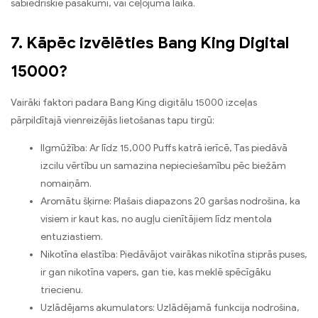
sabiedriskie pasākumi, vai ceļojuma laikā.
7. Kāpēc izvēlēties Bang King Digital
15000?
Vairāki faktori padara Bang King digitālu 15000 izceļas
pārpildītajā vienreizējās lietošanas tapu tirgū:
Ilgmūžība: Ar līdz 15,000 Puffs katrā ierīcē, Tas piedāvā
izcilu vērtību un samazina nepieciešamību pēc biežām
nomaiņām.
Aromātu šķirne: Plašais diapazons 20 garšas nodrošina, ka
visiem ir kaut kas, no augļu cienītājiem līdz mentola
entuziastiem.
Nikotīna elastība: Piedāvājot vairākas nikotīna stiprās puses,
ir gan nikotīna vapers, gan tie, kas meklē spēcīgāku
triecienu.
Uzlādējams akumulators: Uzlādējamā funkcija nodrošina,