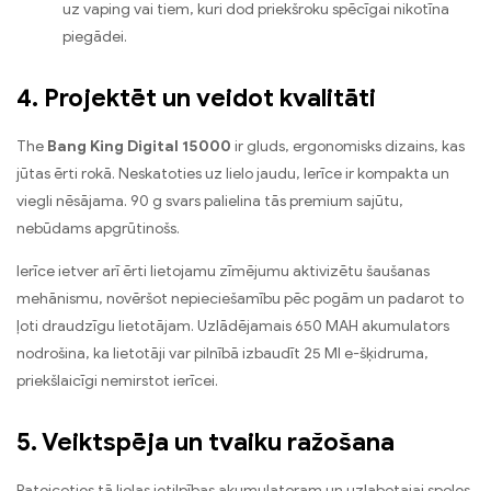
uz vaping vai tiem, kuri dod priekšroku spēcīgai nikotīna
piegādei.
4. Projektēt un veidot kvalitāti
The
Bang King Digital 15000
ir gluds, ergonomisks dizains, kas
jūtas ērti rokā. Neskatoties uz lielo jaudu, Ierīce ir kompakta un
viegli nēsājama. 90 g svars palielina tās premium sajūtu,
nebūdams apgrūtinošs.
Ierīce ietver arī ērti lietojamu zīmējumu aktivizētu šaušanas
mehānismu, novēršot nepieciešamību pēc pogām un padarot to
ļoti draudzīgu lietotājam. Uzlādējamais 650 MAH akumulators
nodrošina, ka lietotāji var pilnībā izbaudīt 25 Ml e-šķidruma,
priekšlaicīgi nemirstot ierīcei.
5. Veiktspēja un tvaiku ražošana
Pateicoties tā lielas ietilpības akumulatoram un uzlabotajai spoles