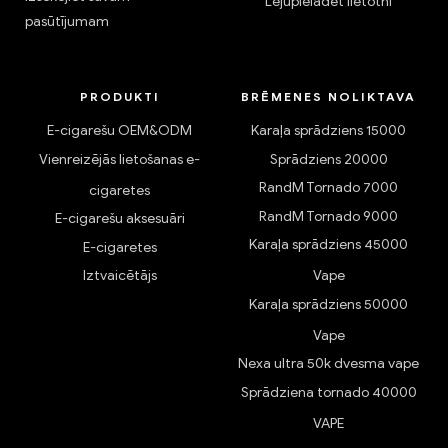
Lejupielādēt lietotni
pasūtījumam
PRODUKTI
BRĒMENES NOLIKTAVA
E-cigarešu OEM&ODM
Karaļa sprādziens 15000
Vienreizējās lietošanas e-
Sprādziens 20000
RandM Tornado 7000
cigaretes
RandM Tornado 9000
E-cigarešu aksesuāri
Karaļa sprādziens 45000
E-cigaretes
Iztvaicētājs
Vape
Karaļa sprādziens 50000
Vape
Nexa ultra 50k dvesma vape
Sprādziena tornado 40000
VAPE