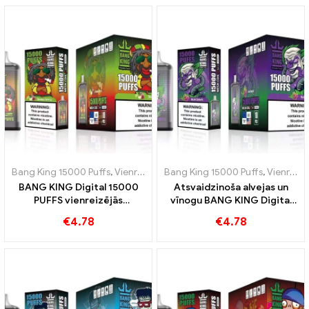
Bang King 15000 Puffs
,
Vienreizējās lietošanas e-cigaretes Zviedrija
Bang King 15000 Puffs
,
Vienreizējās lietošanas e-cigaretes Zviedrija
BANG KING Digital 15000
Atsvaidzinoša alvejas un
PUFFS vienreizējās
vīnogu BANG KING Digital
lietošanas e-cigarete
kombinācija 15000 PUFFS
€
4.78
€
4.78
Garšīgs sarkano un zaļo
vienreizējās lietošanas e-
ābolu maisījums
cigarete