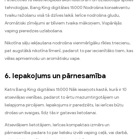
tehnoloģijai, Bang King digitālais 15000 Nodrošina konsekventu
tvaiku ražošanu visā tā dzīves laikā. Ierīce nodrošina gludu,
Aromātiski zīmējumi ar blīviem tvaika mākoņiem, Vispārējās
vaping pieredzes uzlabošana.
Nikotīna sāļu iekļaušana nodrošina vienmērīgāku rīkles triecienu,
pat augstākā nikotīna līmenī, padarot to par iecienītāko tiem, kas
vēlas apmierinošu un aromātisku vape.
6. Iepakojums un pārnesamība
Katrs Bang King digitālais 15000 Nāk iesaiņots kastē, kurā ir 10
atsevišķas vienības, padarot to ērtu mazumtirgotājiem un
lielapjoma pircējiem. Iepakojums ir paredzēts, lai ierīces būtu
drošas un svaigas, līdz tās ir gatavas lietošanai.
Atsevišķiem lietotājiem, Ierīces kompaktais izmērs un
pārnesamība padara to par lielisku izvēli vaping ceļā, vai darbā,