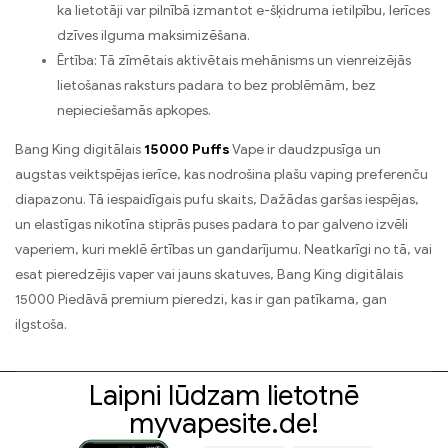
ka lietotāji var pilnībā izmantot e-šķidruma ietilpību, Ierīces
dzīves ilguma maksimizēšana.
Ērtība: Tā zīmētais aktivētais mehānisms un vienreizējās
lietošanas raksturs padara to bez problēmām, bez
nepieciešamās apkopes.
Bang King digitālais
15000 Puffs
Vape ir daudzpusīga un
augstas veiktspējas ierīce, kas nodrošina plašu vaping preferenču
diapazonu. Tā iespaidīgais pufu skaits, Dažādas garšas iespējas,
un elastīgas nikotīna stiprās puses padara to par galveno izvēli
vaperiem, kuri meklē ērtības un gandarījumu. Neatkarīgi no tā, vai
esat pieredzējis vaper vai jauns skatuves, Bang King digitālais
15000 Piedāvā premium pieredzi, kas ir gan patīkama, gan
ilgstoša.
Laipni lūdzam lietotnē
myvapesite.de!