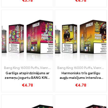
€
5.78
€
4.78
kodums
Bang King 15000 Puffs
,
Vienreizējās lietošanas e-cigaretes Zviedrija
Bang King 15000 Puffs
,
Vienreizējās lietošanas e-cigaretes Zviedrija
Garšīgs atspirdzinājums ar
Harmonisks trīs garšīgu
zemeņu jogurtu BANG KING
augļu maisījums intensīvai
Digital 15000 PUFFS
BANG KING Digital
€
4.78
€
4.78
pieredzei 15000 PUFFS