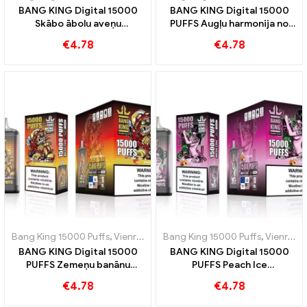
BANG KING Digital 15000
BANG KING Digital 15000
Skābo ābolu aveņu
PUFFS Augļu harmonija no
vienreizējās lietošanas e-
kivi marakujas un gvajaves
€
4.78
€
4.78
cigaretes pūšņi 15000
Vilcieni
Bang King 15000 Puffs
,
Vienreizējās lietošanas e-cigaretes Zviedrija
Bang King 15000 Puffs
,
Vienreizējās lietošanas e-cigaretes Zviedrija
BANG KING Digital 15000
BANG KING Digital 15000
PUFFS Zemeņu banānu
PUFFS Peach Ice
saldums un tropiska garša
vienreizējās lietošanas e-
€
4.78
€
4.78
cigarete