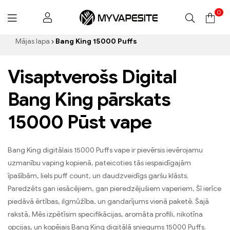
0
Myvapesite.de
Mājas lapa
Bang King 15000 Puffs
Visaptverošs Digital
Bang King pārskats
15000 Pūst vape
Bang King digitālais 15000 Puffs vape ir pievērsis ievērojamu
uzmanību vaping kopienā, pateicoties tās iespaidīgajām
īpašībām, liels puff count, un daudzveidīgs garšu klāsts.
Paredzēts gan iesācējiem, gan pieredzējušiem vaperiem, Šī ierīce
piedāvā ērtības, ilgmūžība, un gandarījums vienā paketē. Šajā
rakstā, Mēs izpētīsim specifikācijas, aromāta profili, nikotīna
opcijas, un kopējais Bang King digitālā sniegums 15000 Puffs.