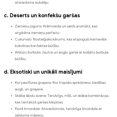
atsvaidzina aukslēju.
c. Deserts un konfekšu garšas
Zemeņu jogurts: Krēmveida un salds aromāts, kas
atgādina zemeņu parfaitu.
Cukurvati: Nostalģisks kārums, kas atspoguļo karnevāla
kokvilnas konfektes būtību.
Arbūzu burbulis: Jautra un augļu garša ar košļātu burbuļa
būtību.
d. Eksotiski un unikāli maisījumi
Kivi pasifloras gvajava: Kivi tropisks sprādziens, kaislības
augļi, un gvajave.
Skāba ābolu avene: Tandzīgs, mīļš, un skāba kombinācija,
kas tantalizē garšas kārpiņas.
Rozā limonāde: Atsvaidzinošs, tandzīga limonāde ar
salduma mājienu.