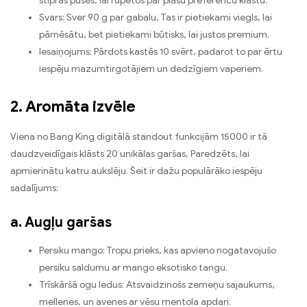
stiprās puses, lai rūpētos par plašu preferenču klāstu.
Svars: Sver 90 g par gabalu, Tas ir pietiekami viegls, lai
pārnēsātu, bet pietiekami būtisks, lai justos premium.
Iesaiņojums: Pārdots kastēs 10 svērt, padarot to par ērtu
iespēju mazumtirgotājiem un dedzīgiem vaperiem.
2. Aromāta izvēle
Viena no Bang King digitālā standout funkcijām 15000 ir tā
daudzveidīgais klāsts 20 unikālas garšas, Paredzēts, lai
apmierinātu katru aukslēju. Šeit ir dažu populārāko iespēju
sadalījums:
a. Augļu garšas
Persiku mango: Tropu prieks, kas apvieno nogatavojušo
persiku saldumu ar mango eksotisko tangu.
Trīskāršā ogu ledus: Atsvaidzinošs zemeņu sajaukums,
mellenes, un avenes ar vēsu mentola apdari.