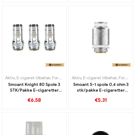
Aktiv
,
E-cigaret tilbehør
,
Fordamper
Aktiv
,
E-cigaret tilbehør
,
Fordamper
Smoant Knight 80 Spole 3
Smoant S-1 spole 0,4 ohm 3
STK/Pakke E-cigaretter
stk/pakke E-cigaretter
Engros丨 Custom
Engros丨 Custom
€
6.58
€
5.31