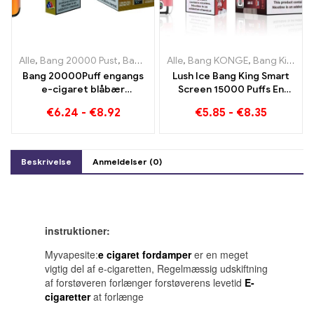
Alle
,
Bang 20000 Pust
,
Bang KONGE
Alle
,
,
Engangs e-cigaretter
Bang KONGE
,
Bang King Smart skærm 15000 Puff
,
Engan
Bang 20000Puff engangs
Lush Ice Bang King Smart
e-cigaret blåbær
Screen 15000 Puffs En
vandmelon smag og
perfekt afbalanceret
€
6.24
-
€
8.92
€
5.85
-
€
8.35
dobbelt mesh
blanding af vandmelon og
mynte
Beskrivelse
Anmeldelser (0)
instruktioner:
Myvapesite:
e cigaret fordamper
er en meget
vigtig del af e-cigaretten, Regelmæssig udskiftning
af forstøveren forlænger forstøverens levetid
E-
cigaretter
at forlænge