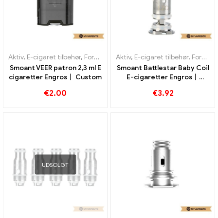
Aktiv
,
E-cigaret tilbehør
,
Fordamper
Aktiv
,
E-cigaret tilbehør
,
Fordamper
Smoant VEER patron 2,3 ml E
Smoant Battlestar Baby Coil
cigaretter Engros丨 Custom
E-cigaretter Engros丨
Custom
€
2.00
€
3.92
UDSOLGT