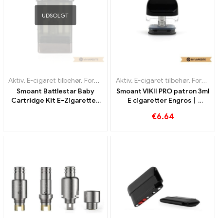
UDSOLGT
Aktiv
,
E-cigaret tilbehør
,
Fordamper
Aktiv
,
E-cigaret tilbehør
,
Fordamper
Smoant Battlestar Baby
Smoant VIKII PRO patron 3ml
Cartridge Kit E-Zigaretten
E cigaretter Engros丨
Großhandel丨Custom
Custom
€
6.64