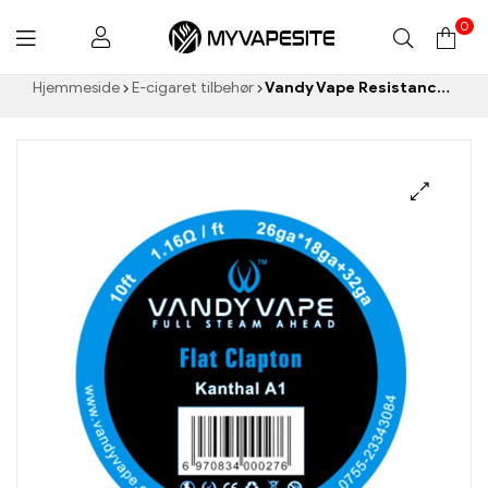
0
Myvapesite.de
Hjemmeside
E-cigaret tilbehør
Vandy Vape Resistance Wire Flad Clapton Kanthal A1 Vape Wire E-cigaretter Engros丨 Custom