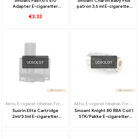
Smoant Pasito II 510
Smoant Charon Baby Plus
Adapter E-cigaretter
patron 3,5 ml E-cigaretter
Engros丨 Custom
Engros丨 Custom
€
3.33
UDSOLGT
UDSOLGT
Aktiv
,
E-cigaret tilbehør
,
Fordamper
Aktiv
,
E-cigaret tilbehør
,
Fordamper
Suorin Elite Cartridge
Smoant Knight 80 RBA Coil 1
2ml/3.1ml E-cigaretter
STK/Pakke E-cigaretter
Engros丨 Custom
Engros丨 Custom