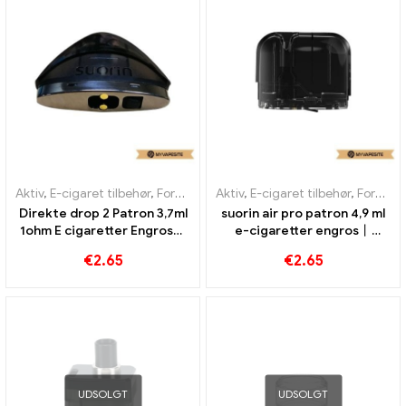
Aktiv
,
E-cigaret tilbehør
,
Fordamper
Aktiv
,
E-cigaret tilbehør
,
Fordamper
Direkte drop 2 Patron 3,7ml
suorin air pro patron 4,9 ml
1ohm E cigaretter Engros丨
e-cigaretter engros丨
Custom
Custom
€
2.65
€
2.65
UDSOLGT
UDSOLGT