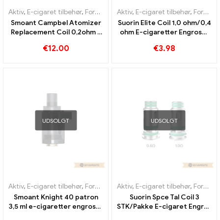
Aktiv
,
E-cigaret tilbehør
,
Fordamper
Aktiv
,
E-cigaret tilbehør
,
Fordamper
Smoant Campbel Atomizer
Suorin Elite Coil 1,0 ohm/0,4
Replacement Coil 0,2ohm 5
ohm E-cigaretter Engros丨
stk/pakke E-cigaret Engros
Custom
€
12.00
€
3.98
丨 Custom
UDSOLGT
UDSOLGT
Aktiv
,
E-cigaret tilbehør
,
Fordamper
Aktiv
,
E-cigaret tilbehør
,
Fordamper
Smoant Knight 40 patron
Suorin Spce Tal Coil 3
3,5 ml e-cigaretter engros丨
STK/Pakke E-cigaret Engros
Custom
丨 Custom