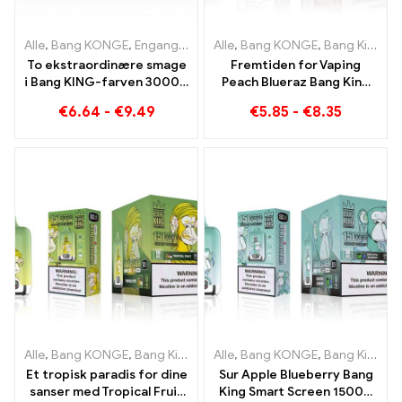
Alle
,
Bang KONGE
,
Engangs e-cigaretter Litauen
Alle
,
Bang KONGE
,
Engangs e-ciga
,
Bang King Smart skærm 15000 Puff
To ekstraordinære smage
Fremtiden for Vaping
i Bang KING-farven 30000
Peach Blueraz Bang King
Puffs E-Zigarette Blåbær
Smart Screen 15000 Puff
€
6.64
-
€
9.49
€
5.85
-
€
8.35
Hindbær blandet og
muggen frugt
Alle
,
Bang KONGE
,
Bang King Smart skærm 15000 Puff
Alle
,
Bang KONGE
,
Bang King Smart skærm 15000 Puff
,
Engangs e
Et tropisk paradis for dine
Sur Apple Blueberry Bang
sanser med Tropical Fruit
King Smart Screen 15000