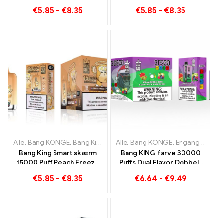
Bang King Smart Screen
Puff En uforlignelig
€
5.85
-
€
8.35
€
5.85
-
€
8.35
15000 Puff
vaping-oplevelse fuld af
friske smage
Alle
,
Bang KONGE
,
Bang King Smart skærm 15000 Puff
Alle
,
Bang KONGE
,
Engangs e-cigaretter Litauen
,
Engangs e
Bang King Smart skærm
Bang KING farve 30000
15000 Puff Peach Freeze
Puffs Dual Flavor Dobbelt
engangs E-cigaretter
nydelse med Strawberry
€
5.85
-
€
8.35
€
6.64
-
€
9.49
Kiwi og Sour Apple
Raspberry