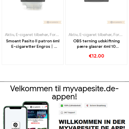
Aktiv
,
E-cigaret tilbehør
,
Fordamper
Aktiv
,
E-cigaret tilbehør
,
Fordamper
Smoant Pasito II patron 6ml
OBS terning udskiftning
E-cigaretter Engros丨
pære glasrør 4ml 10
Custom
stk/pakke E-cigaretter
€
12.00
Engros丨 Custom
Velkommen til myvapesite.de-
appen!