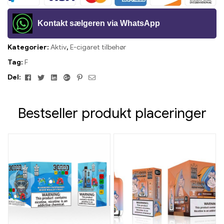
Kontakt sælgeren via WhatsApp
Kategorier:
Aktiv
,
E-cigaret tilbehør
Tag:
F
Facebook
Twitter
Linkedin
Google+
Pinterest
E-
Del:
mail
Bestseller produkt placeringer