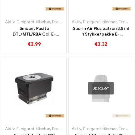
Aktiv
,
E-cigaret tilbehør
,
Fordamper
Aktiv
,
E-cigaret tilbehør
,
Fordamper
Smoant Pasito
Suorin Air Plus patron 3,5 ml
DTL/MTL/RBA Coil E-
1 Stykke/pakke E-
cigaretter Engros丨 Custom
cigaretter Engros丨 Custom
€
3.99
€
3.32
UDSOLGT
Aktiv
,
E-cigaret tilbehør
,
Fordamper
Aktiv
,
E-cigaret tilbehør
,
Fordamper