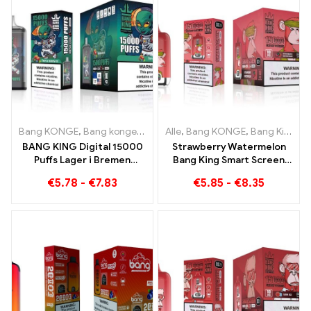
Bang KONGE
,
Bang konge 15000 Pust
Alle
,
Bang KONGE
,
Engangs e-cigaret med nik
,
Bang King Smart skærm 15000 Puff
BANG KING Digital 15000
Strawberry Watermelon
Puffs Lager i Bremen
Bang King Smart Screen
15000 Togløs glæde
15000 Puff Nyd den
€
5.78
-
€
7.83
€
5.85
-
€
8.35
afslappende fornøjelse af
frugter