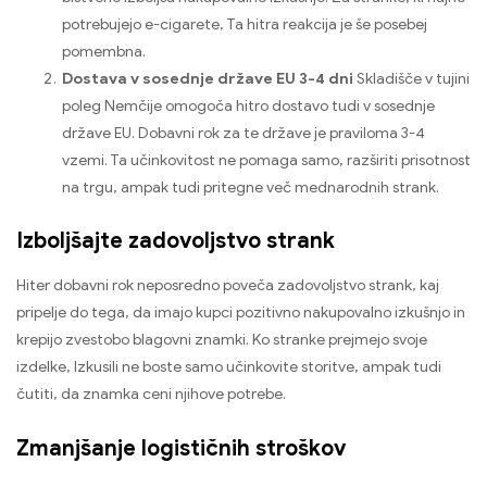
potrebujejo e-cigarete, Ta hitra reakcija je še posebej
pomembna.
Dostava v sosednje države EU 3-4 dni
Skladišče v tujini
poleg Nemčije omogoča hitro dostavo tudi v sosednje
države EU. Dobavni rok za te države je praviloma 3-4
vzemi. Ta učinkovitost ne pomaga samo, razširiti prisotnost
na trgu, ampak tudi pritegne več mednarodnih strank.
Izboljšajte zadovoljstvo strank
Hiter dobavni rok neposredno poveča zadovoljstvo strank, kaj
pripelje do tega, da imajo kupci pozitivno nakupovalno izkušnjo in
krepijo zvestobo blagovni znamki. Ko stranke prejmejo svoje
izdelke, Izkusili ne boste samo učinkovite storitve, ampak tudi
čutiti, da znamka ceni njihove potrebe.
Zmanjšanje logističnih stroškov