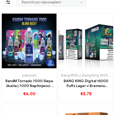
pokazati
Bang KRALJ
,
Bang King 15000 Napihnjenci
RandM Tornado 7000 Slepa
BANG KING Digital 15000
škatla | 7000 Napihnjenci |
Puffs Lager v Bremenu
Hitra dostava v EU
15000 Uživanje brez
€
6.00
€
5.78
treninga