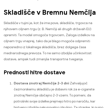
Skladišče v Bremnu Nemčija
Skladišče v tujini je, kot že ime pove, skladišče, trgovca na
njihovem ciljnem trgu (z. B. Nemčiji ali drugih državah EU)
opremiti. Ta model omogoča trgovcem, Zaloga izdelkov na
ciljnem trgu vnaprej, tako da je blago mogoče odpremiti
neposredno iz lokalnega skladišča, brez dolgega časa
mednarodnega prevoza. To ne samo izboljša učinkovitost
dostave, ampak tudi zmanjša transportna tveganja.
Prednosti hitre dostave
Dostava znotraj Nemčije 2-3 dni
Zahvaljujoč
čezmorskemu skladišču je dobavni rok za e-cigarete
znotraj Nemčije običajno 2-3 vzemi. To pomeni, da
potrošniki svoje izdelke prejmejo hitro po naročilu, kar
bistveno izboljša nakupovalno izkušnjo. Za stranke, ki nujno