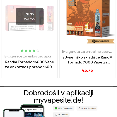
NI NA
ZALOGI
E-cigareta za enkratno uporabo z nikotinom
Ocenjeno
E-cigarete za enkratno uporabo
EU-nemško skladišče RandM
4.15
zunaj
Randm Tornado 15000 Vape
Tornado 7000 Vape za
5
za enkratno uporabo 15000
enkratno uporabo 7000
€
5.75
Napihnjenci
Napihnjenci
Dobrodošli v aplikaciji
myvapesite.de!