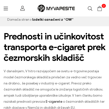
0
Myvapesite.de
Domača stran
Izdelki označeni z “OW”
Prednosti in učinkovitost
transporta e-cigaret prek
čezmorskih skladišč
V današnjem, V hitro razvijajočem se svetu e-trgovine postaja
model čezmorskega skladišča privlačen za vedno več trgovcev
na drobno., še posebej v industriji e-cigaret. Prevoz preko
čezmorskih skladišč ne omogoča le znižanja logističnih stroškov,
ampak tudi izboljšanje uporabniške izkušnje. V tem članku bomo
raziskali prednosti prevoza
E-cigarete
o čezmorskih skladiščih ter
rokih dostave v Nemčiji in okoliških državah EU.