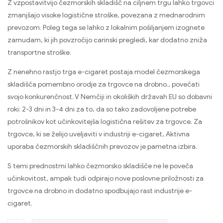
Z vzpostavitvijo čezmorskih skladišč na ciljnem trgu lahko trgovci
zmanjšajo visoke logistične stroške, povezana z mednarodnim
prevozom. Poleg tega se lahko z lokalnim pošiljanjem izognete
zamudam, ki jih povzročijo carinski pregledi, kar dodatno zniža
transportne stroške.
Z nenehno rastjo trga e-cigaret postaja model čezmorskega
skladišča pomembno orodje za trgovce na drobno., povečati
svojo konkurenčnost. V Nemčiji in okoliških državah EU so dobavni
roki: 2-3 dni in 3-4 dni za to, da so tako zadovoljene potrebe
potrošnikov kot učinkovitejša logistična rešitev za trgovce. Za
trgovce, ki se želijo uveljaviti v industriji e-cigaret, Aktivna
uporaba čezmorskih skladiščnih prevozov je pametna izbira.
S temi prednostmi lahko čezmorsko skladišče ne le poveča
učinkovitost, ampak tudi odpirajo nove poslovne priložnosti za
trgovce na drobno in dodatno spodbujajo rast industrije e-
cigaret.